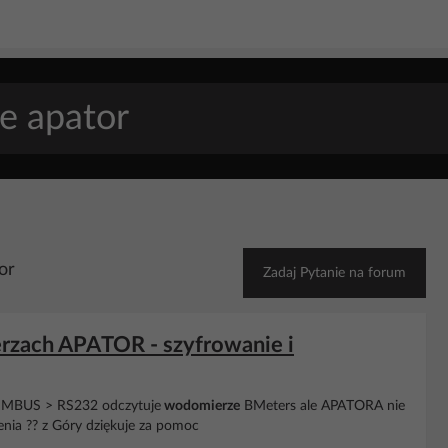
or
Zadaj Pytanie na forum
zach APATOR - szyfrowanie i
 MBUS > RS232 odczytuje
wodomierze
BMeters ale APATORA nie
ienia ?? z Góry dziękuje za pomoc