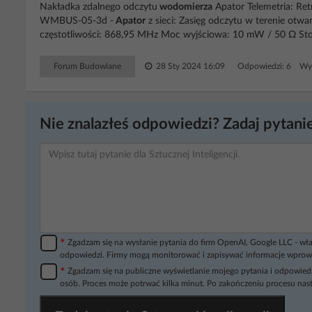
Nakładka zdalnego odczytu
wodomierza
Apator Telemetria: R
WMBUS-05-3d -
Apator
z sieci: Zasięg odczytu w terenie ot
częstotliwości: 868,95 MHz Moc wyjściowa: 10 mW / 50 Ω Sto
Forum Budowlane
28 Sty 2024 16:09
Odpowiedzi: 6 Wyś
Nie znalazłeś odpowiedzi? Zadaj pytanie
*
Zgadzam się na wysłanie pytania do firm OpenAI, Google LLC - wła
odpowiedzi. Firmy mogą monitorować i zapisywać informacje wprow
*
Zgadzam się na publiczne wyświetlanie mojego pytania i odpowiedz
osób. Proces może potrwać kilka minut. Po zakończeniu procesu nast