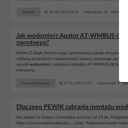
Artykuły
26 Mar 2026 08:29
Odpowiedzi: 23 Wyświetleń
Jak wodomierz Apator AT-WMBUS-08 in
zwrotnego?
Witam Z działu technicznego administracji osiedla otrzymałem 
radiową stwierdzono niesprawność zaworu zwrotnego przy
wod
sposób
wodomierz
z założoną nakładką AT-WMBUS-08 firmy
A
wskazania...
Forum Budowlane
17 Sty 2018 11:51
Odpowiedzi: 1 Wyś
Dlaczego PEWiK zabrania montażu wodo
Nie jestem na bieżąco z tematyką wod-kan od 25 lat. Przegląda
https://www.rynekinstalacyjny.... cytat: "Natomiast koszty nabyc