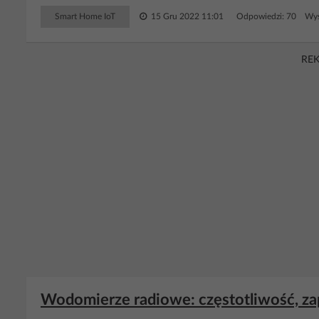
Smart Home IoT
15 Gru 2022 11:01
Odpowiedzi: 70 Wyś
RE
Wodomierze radiowe: częstotliwość, zapi