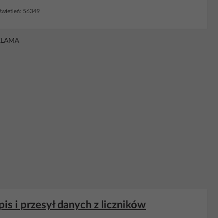
wietleń: 56349
KLAMA
s i przesył danych z liczników