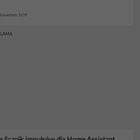
yświetleń: 5139
KLAMA
icznik impulsów dla Home Assistant