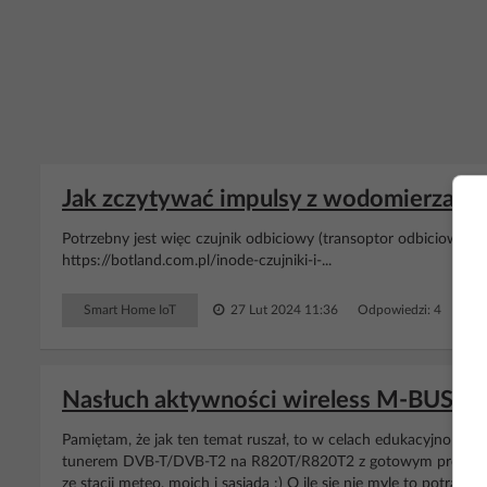
Jak zczytywać impulsy z wodomierza A
Potrzebny jest więc czujnik odbiciowy (transoptor odbiciowy) a 
https://botland.com.pl/inode-czujniki-i-...
Smart Home IoT
27 Lut 2024 11:36
Odpowiedzi: 4 Wyświ
Nasłuch aktywności wireless M-BUS w 
Pamiętam, że jak ten temat ruszał, to w celach edukacyjno - 
tunerem DVB-T/DVB-T2 na R820T/R820T2 z gotowym programem
ze stacji meteo, moich i sąsiada :) O ile się nie mylę to potrafi 