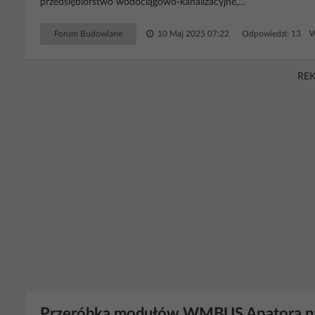
przedsiębiorstwo wodociągowo-kanalizacyjne,...
Forum Budowlane
10 Maj 2025 07:22
Odpowiedzi: 13 W
RE
Przeróbka modułów WMBUS Apatora na l