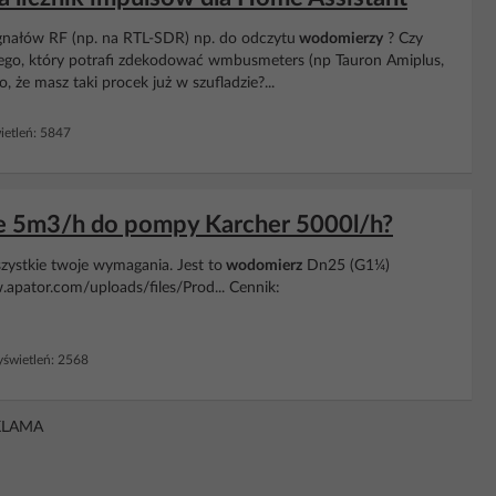
sygnałów RF (np. na RTL-SDR) np. do odczytu
wodomierzy
? Czy
diowego, który potrafi zdekodować wmbusmeters (np Tauron Amiplus,
 że masz taki procek już w szufladzie?...
etleń: 5847
ie 5m3/h do pompy Karcher 5000l/h?
zystkie twoje wymagania. Jest to
wodomierz
Dn25 (G1¼)
pator.com/uploads/files/Prod... Cennik:
świetleń: 2568
KLAMA