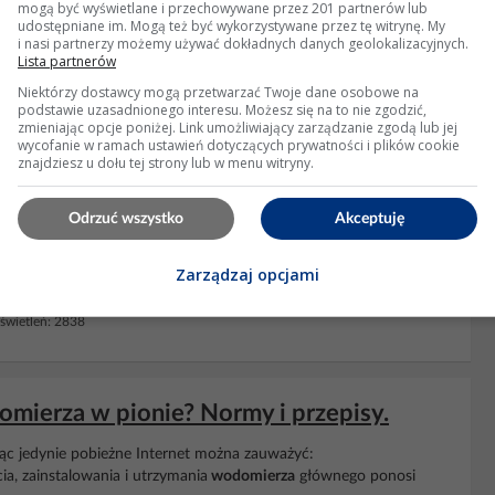
mogą być wyświetlane i przechowywane przez 201 partnerów lub
udostępniane im. Mogą też być wykorzystywane przez tę witrynę. My
i nasi partnerzy możemy używać dokładnych danych geolokalizacyjnych.
: 2442
Lista partnerów
Niektórzy dostawcy mogą przetwarzać Twoje dane osobowe na
podstawie uzasadnionego interesu. Możesz się na to nie zgodzić,
zmieniając opcje poniżej. Link umożliwiający zarządzanie zgodą lub jej
formuje o niesprawności zaworu
wycofanie w ramach ustawień dotyczących prywatności i plików cookie
znajdziesz u dołu tej strony lub w menu witryny.
pismo informujące, że w trakcie kontrolnego odczytu drogą
Odrzuć wszystko
Akceptuję
omierzu
ciepłej wody w moim mieszkaniu. Mam pytanie w jaki
pator
informuje o takiej niesprawności i jak to wpływa na
Zarządzaj opcjami
wietleń: 2838
mierza w pionie? Normy i przepisy.
jąc jedynie pobieżne Internet można zauważyć:
ia, zainstalowania i utrzymania
wodomierza
głównego ponosi