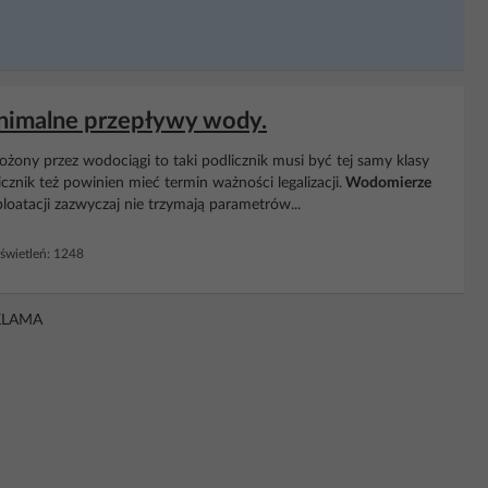
inimalne przepływy wody.
żony przez wodociągi to taki podlicznik musi być tej samy klasy
znik też powinien mieć termin ważności legalizacji.
Wodomierze
oatacji zazwyczaj nie trzymają parametrów...
wietleń: 1248
KLAMA