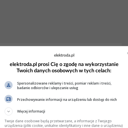
pator JS 4 bez modułu AT-MBUS-NE-02?
elektroda.pl
nie czujnik Halla. Zobacz też coś takiego
elektroda.pl prosi Cię o zgodę na wykorzystanie
Twoich danych osobowych w tych celach:
etleń: 2721
Spersonalizowane reklamy i treści, pomiar reklam i treści,
badanie odbiorców i ulepszanie usług
Przechowywanie informacji na urządzeniu lub dostęp do nich
okolicy
Więcej informacji
testowych wykorzystałem mojego laptopa z podpiętym przez USB
Twoje dane osobowe będą przetwarzane, a informacje z Twojego
 o nazwie RTL_433 (w załączniku) . Ładnie on dekoduje dane
urządzenia (pliki cookie, unikalne identyfikatory i inne dane o urządzeniu)
też dekodować dane o ciśnieniu i temp. opon (bez...