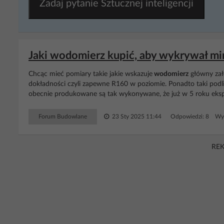
Zadaj pytanie Sztucznej inteligencji
Jaki wodomierz kupić, aby wykrywał m
Chcąc mieć pomiary takie jakie wskazuje
wodomierz
główny zało
dokładności czyli zapewne R160 w poziomie. Ponadto taki podlic
obecnie produkowane są tak wykonywane, że już w 5 roku ekspl
Forum Budowlane
23 Sty 2025 11:44
Odpowiedzi: 8 Wyś
RE