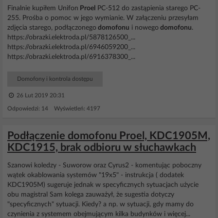
Finalnie kupiłem Unifon
Proel
PC-512 do zastąpienia starego PC-
255. Prośba o pomoc w jego wymianie. W załączeniu przesyłam
zdjęcia starego, podłączonego
domofonu
i nowego
domofonu
.
https://obrazki.elektroda.pl/5878126500_...
https://obrazki.elektroda.pl/6946059200_...
https://obrazki.elektroda.pl/6916378300_...
Domofony i kontrola dostępu
26 Lut 2019 20:31
Odpowiedzi: 14 Wyświetleń: 4197
Podłączenie domofonu Proel, KDC1905M,
KDC1915, brak odbioru w słuchawkach
Szanowi koledzy - Suworow oraz Cyrus2 - komentując poboczny
wątek okablowania systemów "19x5" - instrukcja ( dodatek
KDC1905M) sugeruje jednak w specyficznych sytuacjach użycie
obu magistral Sam kolega zauważył, że sugestia dotyczy
"specyficznych" sytuacji. Kiedy? a np. w sytuacji, gdy mamy do
czynienia z systemem obejmującym kilka budynków i więcej...