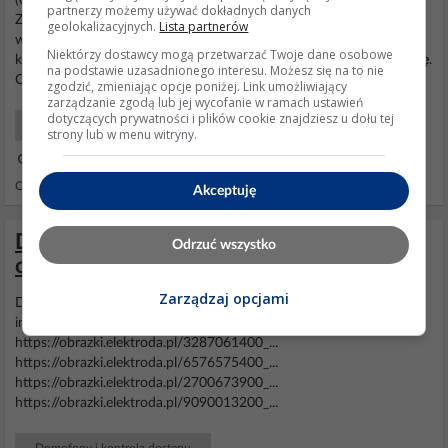
(odczytane z laminatu) i chciałbym go wymienić na nowy i lepszy.
partnerzy możemy używać dokładnych danych
Zależy mi przede wszystkim na wygodnej regulacji głośności
geolokalizacyjnych.
Lista partnerów
wywołania bo w obecnym ustawia się to zworką wewnątrz co jest
Niektórzy dostawcy mogą przetwarzać Twoje dane osobowe
kłopotliwe a w dodatku unifon już i tak zacina się i prosi o
wymianę
.
na podstawie uzasadnionego interesu. Możesz się na to nie
Co możecie polecić w miejsce obecnego...
zgodzić, zmieniając opcje poniżej. Link umożliwiający
zarządzanie zgodą lub jej wycofanie w ramach ustawień
dotyczących prywatności i plików cookie znajdziesz u dołu tej
Domofony i kontrola dostępu
strony lub w menu witryny.
10 Gru 2017 22:20
Odpowiedzi: 3 Wyświetleń: 3396
Akceptuję
Dobór nowego domofonu do istniejącego
Odrzuć wszystko
okablowania dwurodzinnego
Zarządzaj opcjami
Dzień dobry. Potrzebuję dobrać nowy
domofon
do istniejącej
instalacji.
Domofon
dwurodzinny z okablowaniem jak na zdjęciach.
https://obrazki.elektroda.pl/3287061400_...
https://obrazki.elektroda.pl/6576575400_...
https://obrazki.elektroda.pl/2700673900_...
https://obrazki.elektroda.pl/9090013200_...