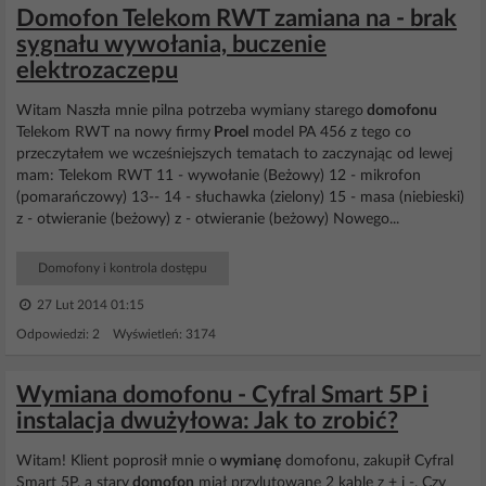
Domofon Telekom RWT zamiana na - brak
sygnału wywołania, buczenie
elektrozaczepu
Witam Naszła mnie pilna potrzeba wymiany starego
domofonu
Telekom RWT na nowy firmy
Proel
model PA 456 z tego co
przeczytałem we wcześniejszych tematach to zaczynając od lewej
mam: Telekom RWT 11 - wywołanie (Beżowy) 12 - mikrofon
(pomarańczowy) 13-- 14 - słuchawka (zielony) 15 - masa (niebieski)
z - otwieranie (beżowy) z - otwieranie (beżowy) Nowego...
Domofony i kontrola dostępu
27 Lut 2014 01:15
Odpowiedzi: 2 Wyświetleń: 3174
Wymiana domofonu - Cyfral Smart 5P i
instalacja dwużyłowa: Jak to zrobić?
Witam! Klient poprosił mnie o
wymianę
domofonu, zakupił Cyfral
Smart 5P, a stary
domofon
miał przylutowane 2 kable z + i -. Czy