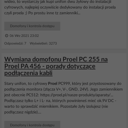
wideo, to wystarczy jak kupi unifon dwu żyłowy do instalacjii
cyfrowych, najlepiej oczywiście dedykowany do instalacji proela
czyli proela ;) Po prostu inne tz zamienniki...
Domofony i kontrola dostępu
06 Wrz 2021 23:02
Odpowiedzi: 7 Wyświetleń: 3273
Wymiana domofonu Proel PC 255 na
Proel PA 456 - porady dotyczące
podłączenia kabli
Stary unifon, to cyfrowy
Proel
PC999, który jest przystosowany do
podłączenia monitora (złącza V+, V-, GND, 24V). Jego zamiennikiem
jest obecnie PC512: https://proel.pl/nasze-produkty/aparaty/...
Podłączasz tylko L+ i L- na, których powinieneś mieć ok.9V DC -
warto to sprawdzić miernikiem. Pozostałe żyły izolujesz (nie
podłączasz nigdzie)....
Domofony i kontrola dostępu