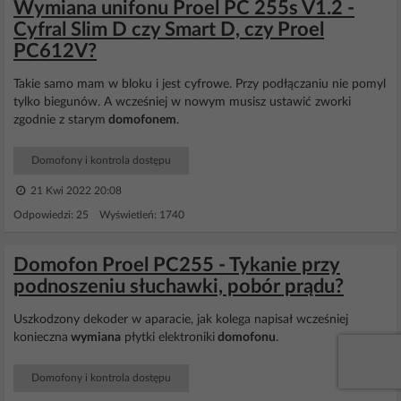
Wymiana unifonu Proel PC 255s V1.2 -
Cyfral Slim D czy Smart D, czy Proel
PC612V?
Takie samo mam w bloku i jest cyfrowe. Przy podłączaniu nie pomyl
tylko biegunów. A wcześniej w nowym musisz ustawić zworki
zgodnie z starym
domofonem
.
Domofony i kontrola dostępu
21 Kwi 2022 20:08
Odpowiedzi: 25 Wyświetleń: 1740
Domofon Proel PC255 - Tykanie przy
podnoszeniu słuchawki, pobór prądu?
Uszkodzony dekoder w aparacie, jak kolega napisał wcześniej
konieczna
wymiana
płytki elektroniki
domofonu
.
Domofony i kontrola dostępu