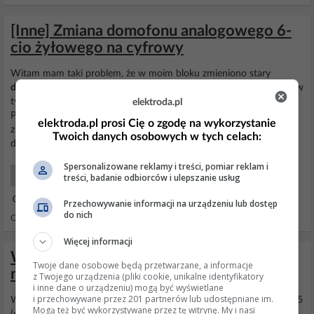
[Inne] Zmiana domofonu analogowego 6-
cio żyłowego na cyfrowy
Witam mam taki problem, że w moim bloku zmieniono stary
domofon
analogowy na cyfrowy firmy wekta i teraz problem tkwi w
tym, że nie umiem podczepić swojego nowego
domofonu
PROEL
elektroda.pl
PC255 w mieszkaniu. Ze ściany wychodzi 6 żył i teraz nie mogę
elektroda.pl prosi Cię o zgodę na wykorzystanie
znaleźć tych od cyfry czyli +/- jak mierze multimetrem wychodzą
Twoich danych osobowych w tych celach:
dziwne wyniki od 2-3v do nawet 8-11v prądu stałego....
Spersonalizowane reklamy i treści, pomiar reklam i
Domofony i kontrola dostępu
treści, badanie odbiorców i ulepszanie usług
08 Lis 2015 11:09
Przechowywanie informacji na urządzeniu lub dostęp
do nich
Odpowiedzi: 12 Wyświetleń: 6576
Więcej informacji
Wymiana unifonu PROEL 255v2.5 - jaki
Twoje dane osobowe będą przetwarzane, a informacje
model z wygodną regulacją głośności?
z Twojego urządzenia (pliki cookie, unikalne identyfikatory
i inne dane o urządzeniu) mogą być wyświetlane
i przechowywane przez 201 partnerów lub udostępniane im.
Witam W mieszkaniu w bloku mam obecnie unifon
PROEL
255v2.5
Mogą też być wykorzystywane przez tę witrynę. My i nasi