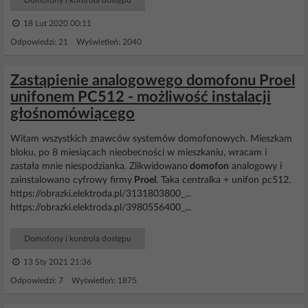
Domofony i kontrola dostępu
18 Lut 2020 00:11
Odpowiedzi: 21 Wyświetleń: 2040
Zastąpienie analogowego domofonu Proel
unifonem PC512 - możliwość instalacji
głośnomówiącego
Witam wszystkich znawców systemów domofonowych. Mieszkam
bloku, po 8 miesiącach nieobecności w mieszkaniu, wracam i
zastała mnie niespodzianka. Zlikwidowano
domofon
analogowy i
zainstalowano cyfrowy firmy
Proel
. Taka centralka + unifon pc512.
https://obrazki.elektroda.pl/3131803800_...
https://obrazki.elektroda.pl/3980556400_...
Domofony i kontrola dostępu
13 Sty 2021 21:36
Odpowiedzi: 7 Wyświetleń: 1875