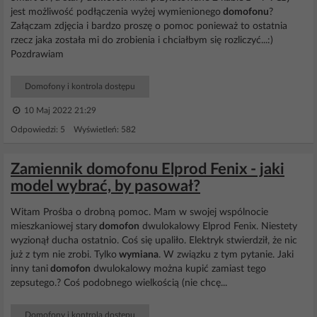
jest możliwość podłączenia wyżej wymienionego
domofonu
?
Załączam zdjęcia i bardzo proszę o pomoc ponieważ to ostatnia
rzecz jaka została mi do zrobienia i chciałbym się rozliczyć...:)
Pozdrawiam
Domofony i kontrola dostępu
10 Maj 2022 21:29
Odpowiedzi: 5 Wyświetleń: 582
Zamiennik domofonu Elprod Fenix - jaki
model wybrać, by pasował?
Witam Prośba o drobną pomoc. Mam w swojej wspólnocie
mieszkaniowej stary
domofon
dwulokalowy Elprod Fenix. Niestety
wyzionął ducha ostatnio. Coś się upaliło. Elektryk stwierdził, że nic
już z tym nie zrobi. Tylko
wymiana
. W związku z tym pytanie. Jaki
inny tani
domofon
dwulokalowy można kupić zamiast tego
zepsutego.? Coś podobnego wielkością (nie chcę...
Domofony i kontrola dostępu