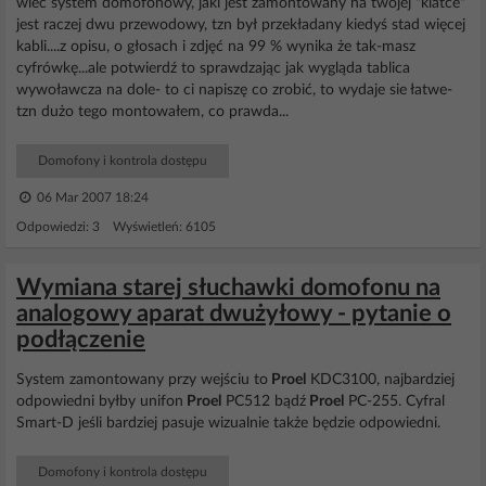
wiec system domofonowy, jaki jest zamontowany na twojej "klatce"
jest raczej dwu przewodowy, tzn był przekładany kiedyś stad więcej
kabli....z opisu, o głosach i zdjęć na 99 % wynika że tak-masz
cyfrówkę...ale potwierdź to sprawdzając jak wygląda tablica
wywoławcza na dole- to ci napiszę co zrobić, to wydaje sie łatwe-
tzn dużo tego montowałem, co prawda...
Domofony i kontrola dostępu
06 Mar 2007 18:24
Odpowiedzi: 3 Wyświetleń: 6105
Wymiana starej słuchawki domofonu na
analogowy aparat dwużyłowy - pytanie o
podłączenie
System zamontowany przy wejściu to
Proel
KDC3100, najbardziej
odpowiedni byłby unifon
Proel
PC512 bądź
Proel
PC-255. Cyfral
Smart-D jeśli bardziej pasuje wizualnie także będzie odpowiedni.
Domofony i kontrola dostępu