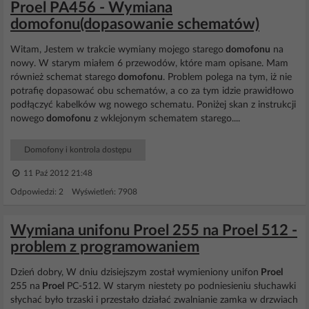
Proel PA456 - Wymiana
domofonu(dopasowanie schematów)
Witam, Jestem w trakcie wymiany mojego starego
domofonu
na
nowy. W starym miałem 6 przewodów, które mam opisane. Mam
również schemat starego
domofonu
. Problem polega na tym, iż nie
potrafię dopasować obu schematów, a co za tym idzie prawidłowo
podłączyć kabelków wg nowego schematu. Poniżej skan z instrukcji
nowego
domofonu
z wklejonym schematem starego....
Domofony i kontrola dostępu
11 Paź 2012 21:48
Odpowiedzi: 2 Wyświetleń: 7908
Wymiana unifonu Proel 255 na Proel 512 -
problem z programowaniem
Dzień dobry, W dniu dzisiejszym został wymieniony unifon
Proel
255 na
Proel
PC-512. W starym niestety po podniesieniu słuchawki
słychać było trzaski i przestało działać zwalnianie zamka w drzwiach