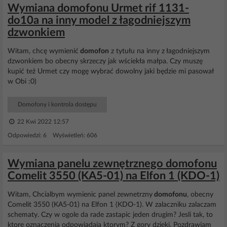
Wymiana domofonu Urmet rif 1131-
do10a na inny model z łagodniejszym
dzwonkiem
Witam, chcę wymienić
domofon
z tytułu na inny z łagodniejszym
dzwonkiem bo obecny skrzeczy jak wściekła małpa. Czy muszę
kupić też Urmet czy mogę wybrać dowolny jaki będzie mi pasował
w Obi :0)
Domofony i kontrola dostępu
22 Kwi 2022 12:57
Odpowiedzi: 6 Wyświetleń: 606
Wymiana panelu zewnętrznego domofonu
Comelit 3550 (KA5-01) na Elfon 1 (KDO-1)
Witam, Chcialbym wymienic panel zewnetrzny
domofonu
, obecny
Comelit 3550 (KA5-01) na Elfon 1 (KDO-1). W zalaczniku zalaczam
schematy. Czy w ogole da rade zastapic jeden drugim? Jesli tak, to
ktore oznaczenia odpowiadaja ktorym? Z gory dzieki, Pozdrawiam