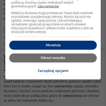
partnerzy możemy używać dokładnych danych
połozeniach przełączinka trójpozycyjnego... są może dwa trzy
geolokalizacyjnych.
Lista partnerów
pozycje, na których efekt nie
piszczy
. Wykluczam winę: Kabla,
Niektórzy dostawcy mogą przetwarzać Twoje dane osobowe
Pieca, Gitary, Zasilacza... co mogę zrobic aby "wyłaczyć" to
na podstawie uzasadnionego interesu. Możesz się na to nie
piszczenie
... prosze o pomoc w załacznikach jest...
zgodzić, zmieniając opcje poniżej. Link umożliwiający
zarządzanie zgodą lub jej wycofanie w ramach ustawień
dotyczących prywatności i plików cookie znajdziesz u dołu tej
Projektowanie Układów
strony lub w menu witryny.
26 Lut 2007 14:51
Odpowiedzi: 3 Wyświetleń: 1873
Akceptuję
Wzmacniacz gitarowy nie działa -
Odrzuć wszystko
Wzmacniacz gitarowy j&d brothers ms-
10g nie
Zarządzaj opcjami
Witam, Mam problem ze
wzmacniaczem
j&d brothers ms-10g.
Spadł ostatnio z wysokości około pół metra, podczas upadku kabel,
który był w środku wygiął się. Sam
wzmacniacz
odpala, światełko
się świeci i słychać szumy podczas zwiększania głośności. Kupiłem
nowy kabel ale po podłączeniu gitary do
wzmacniacza
nie słychać
jej, jakby nie wykrywało kabla czy...