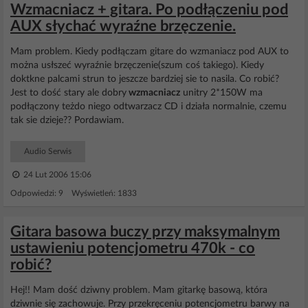
Wzmacniacz + gitara. Po podłączeniu pod
AUX słychać wyraźne brzęczenie.
Mam problem. Kiedy podłączam gitare do wzmaniacz pod AUX to
można usłszeć wyraźnie brzęczenie(szum coś takiego). Kiedy
doktkne palcami strun to jeszcze bardziej sie to nasila. Co robić?
Jest to dość stary ale dobry
wzmacniacz
unitry 2*150W ma
podłączony teżdo niego odtwarzacz CD i działa normalnie, czemu
tak sie dzieje?? Pordawiam.
Audio Serwis
24 Lut 2006 15:06
Odpowiedzi: 9 Wyświetleń: 1833
Gitara basowa buczy przy maksymalnym
ustawieniu potencjometru 470k - co
robić?
Hej!! Mam dość dziwny problem. Mam gitarkę basową, która
dziwnie się zachowuje. Przy przekręceniu potencjometru barwy na