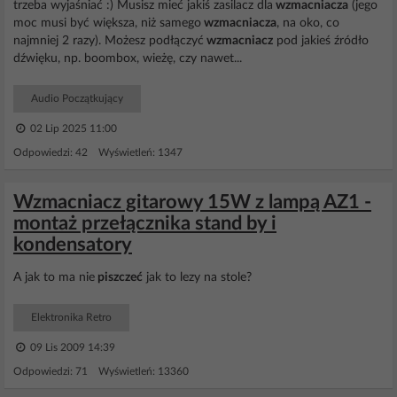
trzeba wyjaśniać :) Musisz mieć jakiś zasilacz dla
wzmacniacza
(jego
moc musi być większa, niż samego
wzmacniacza
, na oko, co
najmniej 2 razy). Możesz podłączyć
wzmacniacz
pod jakieś źródło
dźwięku, np. boombox, wieżę, czy nawet...
Audio Początkujący
02 Lip 2025 11:00
Odpowiedzi: 42 Wyświetleń: 1347
Wzmacniacz gitarowy 15W z lampą AZ1 -
montaż przełącznika stand by i
kondensatory
A jak to ma nie
piszczeć
jak to lezy na stole?
Elektronika Retro
09 Lis 2009 14:39
Odpowiedzi: 71 Wyświetleń: 13360