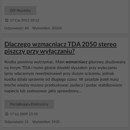
DIY Akustyka
17 Cze 2012 10:12
Odpowiedzi: 40 Wyświetleń: 30204
Dlaczego wzmacniacz TDA 2050 stereo
piszczy przy wyłączaniu?
Kostka powinna wytrzymac. Mam
wzmacniacz
gitarowy zbudowany
na innym TDA i rozne glosne dzwieki slyszalem przy wylaczaniu
(przy wlaczonym reverbie)nawet przy duzym sciszeniu, jednak
kostka dziala sprawnie od dlugiego czasu. W zasadzie jezeli masz
troche wiedzy mozesz przebudowac zasilacz i podac stabilizowane
napiecie lub zastosowac jakis sprawdzony...
Początkujący Elektronicy
17 Lis 2009 23:10
Odpowiedzi: 21 Wyświetleń: 5935