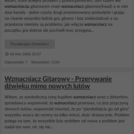
witam, mam kolejny problem z potencjometrem, tym razem we
wzmacniaczu
gitarowym mam
wzmacniacz
gitarowy(head) a w nim
dwa kanały - jeden czysty drugi przesterowany podwójnie i grając
na cleanie wszystko ładnie gra, głosno i bez zniekształceń a na
przesterze niestety są problemy: jak włącze
wzmacniacz
na
początku gra dobrze ale pochwili moc przygasa...
Początkujący Serwisanci
06 Mar 2006 20:37
Odpowiedzi: 7 Wyświetleń: 1254
Wzmacniacz Gitarowy - Przerywanie
dźwięku mimo nowych lutów
Witam, za symboliczną cenę kupiłem
wzmacniacz
wraz z distortion,
sprzedawca wspomniał, że
wzmacniacz
przerywa, co jest przyczyną
zimnych lutów, wspomniał również, że po "pierdolnięciu go od góry"
wszystko wraca do normy na kilka minut, dość drastycznie. Problem
polega na tym, że wszystkie luty zrobiłem od nowa a problem jest
nadal ten sam, nic się nie...