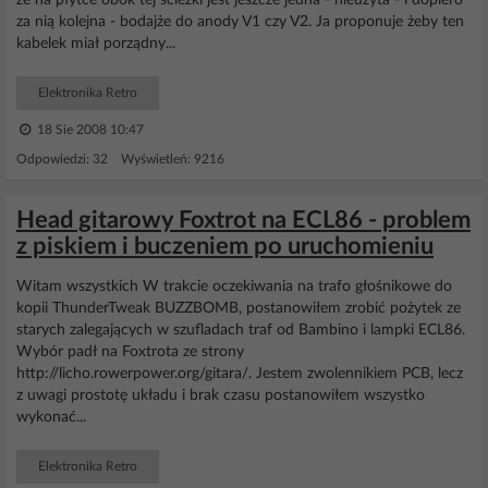
że na płytce obok tej ścieżki jest jeszcze jedna - nieużyta - i dopiero
za nią kolejna - bodajże do anody V1 czy V2. Ja proponuje żeby ten
kabelek miał porządny...
Elektronika Retro
18 Sie 2008 10:47
Odpowiedzi: 32 Wyświetleń: 9216
Head gitarowy Foxtrot na ECL86 - problem
z piskiem i buczeniem po uruchomieniu
Witam wszystkich W trakcie oczekiwania na trafo głośnikowe do
kopii ThunderTweak BUZZBOMB, postanowiłem zrobić pożytek ze
starych zalegających w szufladach traf od Bambino i lampki ECL86.
Wybór padł na Foxtrota ze strony
http://licho.rowerpower.org/gitara/. Jestem zwolennikiem PCB, lecz
z uwagi prostotę układu i brak czasu postanowiłem wszystko
wykonać...
Elektronika Retro