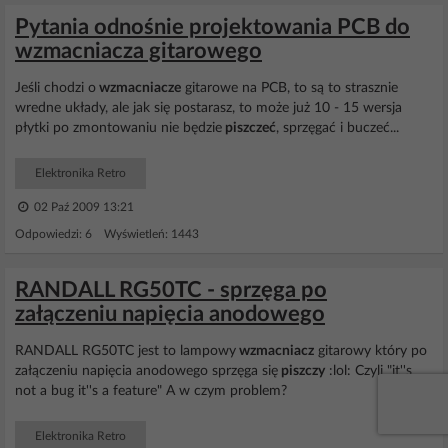
Pytania odnośnie projektowania PCB do
wzmacniacza gitarowego
Jeśli chodzi o
wzmacniacze
gitarowe na PCB, to są to strasznie
wredne układy, ale jak się postarasz, to może już 10 - 15 wersja
płytki po zmontowaniu nie będzie
piszczeć
, sprzęgać i buczeć...
Elektronika Retro
02 Paź 2009 13:21
Odpowiedzi: 6 Wyświetleń: 1443
RANDALL RG50TC - sprzęga po
załączeniu napięcia anodowego
RANDALL RG50TC jest to lampowy
wzmacniacz
gitarowy który po
załączeniu napięcia anodowego sprzęga się
piszczy
:lol: Czyli "it''s
not a bug it''s a feature" A w czym problem?
Elektronika Retro