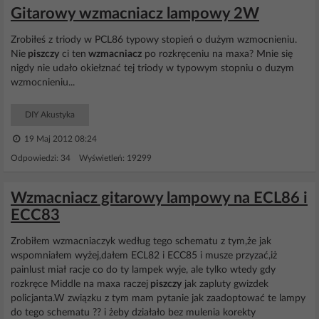
Gitarowy wzmacniacz lampowy 2W
Zrobiłeś z triody w PCL86 typowy stopień o dużym wzmocnieniu.
Nie
piszczy
ci ten
wzmacniacz
po rozkręceniu na maxa? Mnie się
nigdy nie udało okiełznać tej triody w typowym stopniu o duzym
wzmocnieniu...
DIY Akustyka
19 Maj 2012 08:24
Odpowiedzi: 34 Wyświetleń: 19299
Wzmacniacz gitarowy lampowy na ECL86 i
ECC83
Zrobiłem wzmacniaczyk według tego schematu z tym,że jak
wspomniałem wyżej,dałem ECL82 i ECC85 i musze przyzać,iż
painlust miał racje co do ty lampek wyje, ale tylko wtedy gdy
rozkręce Middle na maxa raczej
piszczy
jak zapluty gwizdek
policjanta.W związku z tym mam pytanie jak zaadoptować te lampy
do tego schematu ?? i żeby działało bez mulenia korekty