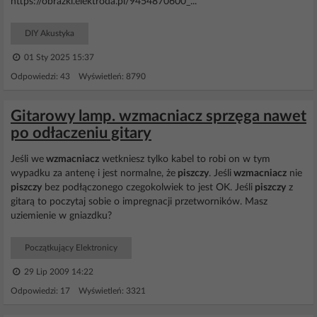
https://obrazki.elektroda.pl/9454870600_...
DIY Akustyka
01 Sty 2025 15:37
Odpowiedzi: 43 Wyświetleń: 8790
Gitarowy lamp. wzmacniacz sprzęga nawet
po odłaczeniu gitary
Jeśli we
wzmacniacz
wetkniesz tylko kabel to robi on w tym
wypadku za antenę i jest normalne, że
piszczy
. Jeśli
wzmacniacz
nie
piszczy
bez podłączonego czegokolwiek to jest OK. Jeśli
piszczy
z
gitarą to poczytaj sobie o impregnacji przetworników. Masz
uziemienie w gniazdku?
Początkujący Elektronicy
29 Lip 2009 14:22
Odpowiedzi: 17 Wyświetleń: 3321