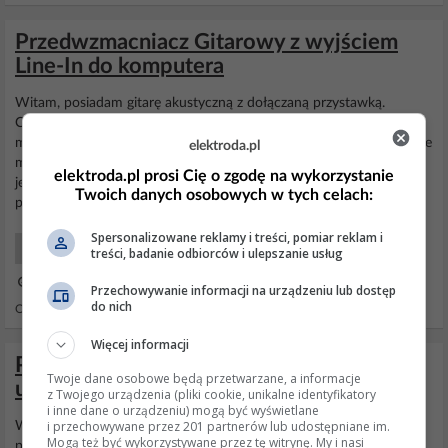
Przedwzmacniacz Gitarowy z wyjściem
Line-In do komputera
Witam, posiadam gitarę akustyczną z dołączaną przystawką.
Chciałbym ją podłączyć do komputera za pomocą wejścia
mikrofonowego lub Line-In do komputera przez zwykłe Jack'i. Gdzie
elektroda.pl
mam program do zmiany dźwięku gitary. Samą przełączkę mam
elektroda.pl prosi Cię o zgodę na wykorzystanie
jednak jest problem z przed
wzmacniaczem
. Otóż do komputera
Twoich danych osobowych w tych celach:
potrzeba normalnego wejścia na jack'i. Czyli że przed
wzmacniacz
...
Spersonalizowane reklamy i treści, pomiar reklam i
Projektowanie Układów
treści, badanie odbiorców i ulepszanie usług
01 Paź 2007 12:30
Przechowywanie informacji na urządzeniu lub dostęp
do nich
Odpowiedzi: 8 Wyświetleń: 3004
Więcej informacji
Piszczenie przesteru. W jaki sposób mogę
Twoje dane osobowe będą przetwarzane, a informacje
usunąć piszczenie?
z Twojego urządzenia (pliki cookie, unikalne identyfikatory
i inne dane o urządzeniu) mogą być wyświetlane
i przechowywane przez 201 partnerów lub udostępniane im.
Witam Po złożeniu pewnego efektu (sans amp gt2) mam pewien
Mogą też być wykorzystywane przez tę witrynę. My i nasi
problem. Mianowicie efekt ten mi
piszczy
na prawie wszystkich