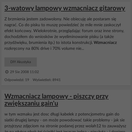
3-watowy lampowy wzmacniacz gitarowy
Z brzmienia jestem zadowolony. Nie obiecuję ale postaram się
nagrać. Co do pisku to muszę powiedzieć że mile mnie zaskoczył
efekt końcowy. Wielokrotnie, przeglądając forum oraz inne strony,
dochodziłem do wniosków że wyeliminowanie pisku (a także
przydźwięku, brumienia itp.) to istota konstrukcji.
Wzmacniacz
rozkręcony na 80% drive i 70% volume nie...
DIY Akustyka
29 Sie 2008 11:02
Odpowiedzi: 19 Wyświetleń: 8941
Wzmacniacz lampowy - piszczy przy
zwiększaniu gain'u
w tym wzmaku jest dosc długi kabelek z potencjometru gain do
siatki drugiej lampy - on może powodować takie problemy - jak sie
przyjrzysz zdjęciom na stronie podanej przez wolah12 to zauważysz