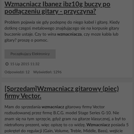
Wzmacniacz Ibanez ibz10g buczy po
podłączeniu gitary - przyczyna?
Problem pojawia sie gdy podepnę do niego kabel i gitarę. Kiedy
dotknę czegoś metalowego znajdującego sie na korpusie gitary
buczenie ustaje. Czy to wina
wzmacniacza
, czy moze kabla lub
gitary? proszę o pomoc.
Początkujący Elektronicy
15 Lip 2015 11:32
Odpowiedzi: 12 Wyświetleń: 1296
[Sprzedam]Wzmacniacz gitarowy (piec)
firmy Vector.
Mam do sprzedania
wzmacniacz
gitarowy firmy Vector
rozbudowanej przez firmę B.C.G. model Stage Series G-10. Nie
znam się na tym sprzęcie, gdyż gram na gitarze klasycznej, a był to
nietrafiony prezent, więc opiszę to co widzę.
Wzmacniacz
posiada 5
pokręteł do regulacji (Gain, Volume, Treble, Middle, Bass), wejście