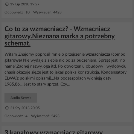
19 Lip 2010 19:27
Odpowiedzi: 10 Wyświetleń: 4428
Co to za wzmacniacz? - Wzmacniacz
gitarowy.Nieznana marka a potrzebny
schemat.
Witam Znajomy poprosił mnie o przejrzenie
wzmacniacza
(combo
gitarowe
) Nie wydaje z siebie nic po za buczeniem. Sprzęt jest "no
name".Żadnej nazwy,loga itd. Po otworzeniu obudowy i wydobyciu
chasis,okazuje się,że jest to jakaś polska konstrukcja. Kondensatory
ELWA(z polskimi opisami)...Na podzespołach widnieją daty
1985,86... Jest to stary sprzęt. Czy...
Audio Serwis
21 Sty 2013 20:05
Odpowiedzi: 4 Wyświetleń: 2493
3 kanałowy wzmacniacz gitarowy