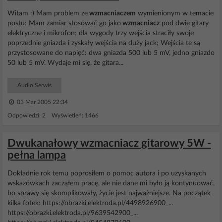
Witam :) Mam problem ze
wzmacniaczem
wymienionym w temacie
postu: Mam zamiar stosować go jako
wzmacniacz
pod dwie gitary
elektryczne i mikrofon; dla wygody trzy wejścia straciły swoje
poprzednie gniazda i zyskały wejścia na duży jack; Wejścia te są
przystosowane do napięć: dwa gniazda 500 lub 5 mV, jedno gniazdo
50 lub 5 mV. Wydaje mi się, że gitara...
Audio Serwis
03 Mar 2005 22:34
Odpowiedzi: 2 Wyświetleń: 1466
Dwukanałowy wzmacniacz gitarowy 5W -
pełna lampa
Dokładnie rok temu poprosiłem o pomoc autora i po uzyskanych
wskazówkach zacząłem pracę, ale nie dane mi było ją kontynuować,
bo sprawy się skomplikowały, życie jest najważniejsze. Na początek
kilka fotek: https://obrazki.elektroda.pl/4498926900_...
https://obrazki.elektroda.pl/9639542900_...