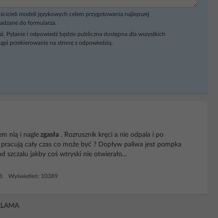
ścicieli modeli językowych celem przygotowania najlepszej
adzane do formularza.
i. Pytanie i odpowiedź będzie publiczna dostępna dla wszystkich
ąpi przekierowanie na stronę z odpowiedzią.
em nią i nagle
zgasła
. Rozrusznik kręci a nie odpala i po
ika pracują cały czas co może być ? Dopływ paliwa jest pompka
od szczalu jakby coś wtryski nie otwierało...
 8 Wyświetleń: 10389
KLAMA