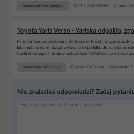
Samochody Początkujący
01 Paź 2014 09:59
Odpowiedzi:
Toyota Yaris Verso - Yariska odpaliła, zgas
Parę dni temu pojechaliśmy do teściów. Przed i w czasie jazdy 
lata i jedyne co mi dotąd wykręciła to po kilku dniach stania d
trzykrotnie zapalił mi się check z błedem 0420 na co elektryk pow
Samochody Mechanika
04 Lis 2012 16:44
Odpowiedzi: 7
Nie znalazłeś odpowiedzi? Zadaj pytanie