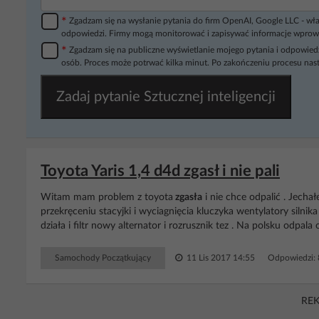
*
Zgadzam się na wysłanie pytania do firm OpenAI, Google LLC - wła
odpowiedzi. Firmy mogą monitorować i zapisywać informacje wprow
*
Zgadzam się na publiczne wyświetlanie mojego pytania i odpowiedz
osób. Proces może potrwać kilka minut. Po zakończeniu procesu nast
Zadaj pytanie Sztucznej inteligencji
Toyota Yaris 1,4 d4d zgasł i nie pali
Witam mam problem z toyota
zgasła
i nie chce odpalić . Jechał
przekręceniu stacyjki i wyciagnięcia kluczyka wentylatory siln
działa i filtr nowy alternator i rozrusznik tez . Na polsku odpala 
Samochody Początkujący
11 Lis 2017 14:55
Odpowiedzi:
RE