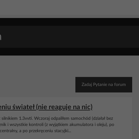
Zadaj Pytanie na forum
eniu świateł (nie reaguje na nic)
z silnikiem 1.3vvti. Wczoraj odpaliłem samochód (działał bez
znik i wszystkie kontroli (z wyjątkiem akumulatora i oleju), po
entralny, a po przekręceniu stacyjki...