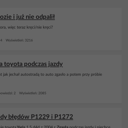
zie i już nie odpalił
ra, więc teraz kręci/nie kręci?
 4 Wyświetleń: 3216
a toyota podczas jazdy
ent jak jechał autostradą to auto zgasło a potem przy próbie
owiedzi: 2 Wyświetleń: 2085
kody błędów P1229 i P1272
ie toyota
Yaris
1,5 d4d z 2004 r.
Zgasła
podczas jazdy i niechce