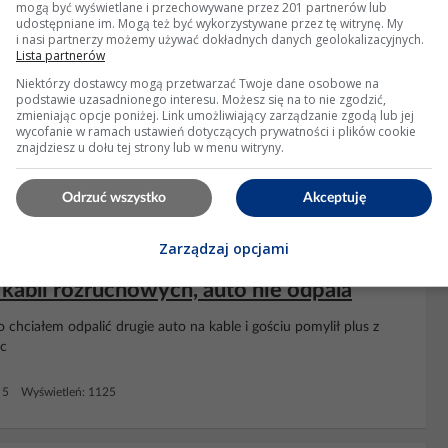
mogą być wyświetlane i przechowywane przez 201 partnerów lub
owiedzi: 6 Wyświetleń: 8175
udostępniane im. Mogą też być wykorzystywane przez tę witrynę. My
i nasi partnerzy możemy używać dokładnych danych geolokalizacyjnych.
Lista partnerów
Niektórzy dostawcy mogą przetwarzać Twoje dane osobowe na
rowanie cewkami, auto zgasło podczas
podstawie uzasadnionego interesu. Możesz się na to nie zgodzić,
zmieniając opcje poniżej. Link umożliwiający zarządzanie zgodą lub jej
wycofanie w ramach ustawień dotyczących prywatności i plików cookie
znajdziesz u dołu tej strony lub w menu witryny.
Odrzuć wszystko
Akceptuję
owiedzi: 4 Wyświetleń: 4956
Zarządzaj opcjami
 kabli rozruchowych, auto nie odpala
io chciałem odpalić drugie auto na kable i gościu pomylił plus z
oc
 5 Wyświetleń: 1125