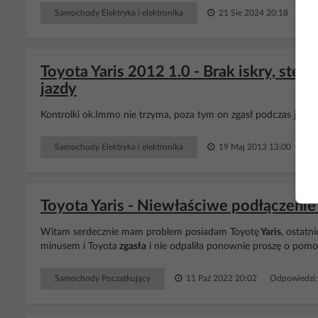
Samochody Elektryka i elektronika
21 Sie 2024 20:18
Odp
Toyota Yaris 2012 1.0 - Brak iskry, ste
jazdy
Kontrolki ok.Immo nie trzyma, poza tym on zgasł podczas jazdy.
Samochody Elektryka i elektronika
19 Maj 2013 13:00
Odp
Toyota Yaris - Niewłaściwe podłączenie
Witam serdecznie mam problem posiadam Toyotę
Yaris
, ostatn
minusem i Toyota
zgasła
i nie odpaliła ponownie proszę o pom
Samochody Początkujący
11 Paź 2022 20:02
Odpowiedzi: