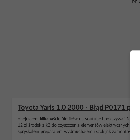
RE
Toyota Yaris 1.0 2000 - Błąd P0171 pr
obejrzałem kilkanaście filmików na youtube i pokazywali żeby 
12 zł środek z k2 do czyszczenia elementów elektrycznych wyc
spryskałem preparatem wydmuchałem i szok jak zamontowałem 