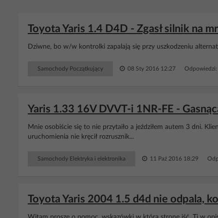
Toyota Yaris 1.4 D4D - Zgasł silnik na mro
Dziwne, bo w/w kontrolki zapalają się przy uszkodzeniu alternato
Samochody Początkujący
08 Sty 2016 12:27
Odpowiedzi:
Yaris 1.33 16V DVVT-i 1NR-FE - Gasnąc
Mnie osobiście się to nie przytaiło a jeździłem autem 3 dni. Kli
uruchomienia nie kręcił rozrusznik...
Samochody Elektryka i elektronika
11 Paź 2016 18:29
Odp
Toyota Yaris 2004 1.5 d4d nie odpala, 
Witam proszę o pomoc, wskazówki w którą stronę iść. Tj w opis