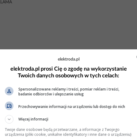
KLAMA
elektroda.pl
elektroda.pl prosi Cię o zgodę na wykorzystanie
Twoich danych osobowych w tych celach:
Spersonalizowane reklamy i treści, pomiar reklam i treści,
badanie odbiorców i ulepszanie usług
zy prędkości powyżej 80-100 km/h
Przechowywanie informacji na urządzeniu lub dostęp do nich
przy tym błędzie wyczyścić przepływomierz powietrza kupiłem za
Więcej informacji
iąnąłem przepływomierz powietrza banalnie prosta sprawa
wyczyszczony przepływomierz powietrza to kontrolka check...
Twoje dane osobowe będą przetwarzane, a informacje z Twojego
urządzenia (pliki cookie, unikalne identyfikatory i inne dane o urządzeniu)