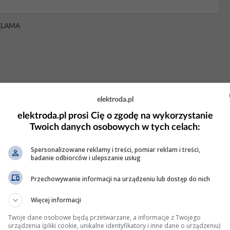
KLAMA
elektroda.pl
elektroda.pl prosi Cię o zgodę na wykorzystanie
Twoich danych osobowych w tych celach:
Spersonalizowane reklamy i treści, pomiar reklam i treści,
badanie odbiorców i ulepszanie usług
Przechowywanie informacji na urządzeniu lub dostęp do nich
benzyna bez gazu
Więcej informacji
Twoje dane osobowe będą przetwarzane, a informacje z Twojego
 na servie - tzn. nie ma zaworu regulacji biegu jałowego" czy
urządzenia (pliki cookie, unikalne identyfikatory i inne dane o urządzeniu)