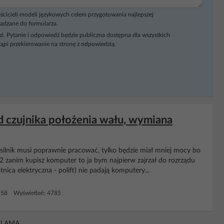
ścicieli modeli językowych celem przygotowania najlepszej
adzane do formularza.
i. Pytanie i odpowiedź będzie publiczna dostępna dla wszystkich
ąpi przekierowanie na stronę z odpowiedzią.
d czujnika położenia wału, wymiana
silnik musi poprawnie pracować, tylko będzie miał mniej mocy bo
 zanim kupisz komputer to ja bym najpierw zajrzał do rozrządu
nica elektryczna - polift) nie padają komputery...
 58 Wyświetleń: 4785
KLAMA