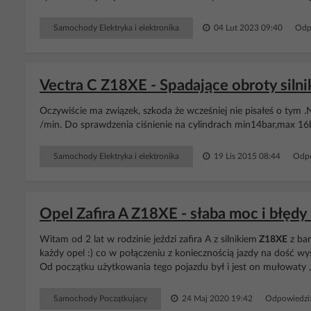
Samochody Elektryka i elektronika
04 Lut 2023 09:40
Odp
Vectra C Z18XE - Spadające obroty silni
Oczywiście ma związek, szkoda że wcześniej nie pisałeś o tym
/min. Do sprawdzenia ciśnienie na cylindrach min14bar,max 16b
Samochody Elektryka i elektronika
19 Lis 2015 08:44
Odpo
Opel Zafira A Z18XE - słaba moc i błędy
Witam od 2 lat w rodzinie jeździ zafira A z silnikiem
Z18XE
z bar
każdy opel :) co w połączeniu z koniecznością jazdy na dość w
Od początku użytkowania tego pojazdu był i jest on mułowaty , 
Samochody Początkujący
24 Maj 2020 19:42
Odpowiedzi