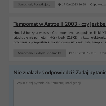
Samochody Początkujący
19 Cze 2023 16:58
Odpowiedzi
Tempomat w Astrze II 2003 - czy jest b
Hm, 1.8 benzyna w astrze G to mogą być następujące silniki: 
latach, ale nie pamiętam który kiedy.
Z18XE
ma tzw. "elektronic
położenia a
przepustnica
ma stosowny silniczek. Tutaj tempomat
Samochody Elektryka i elektronika
15 Sie 2007 21:02
Odp
Nie znalazłeś odpowiedzi? Zadaj pytanie