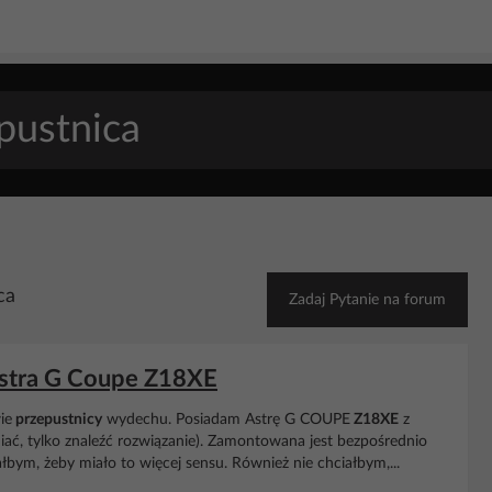
ca
Zadaj Pytanie na forum
Astra G Coupe Z18XE
ie
przepustnicy
wydechu. Posiadam Astrę G COUPE
Z18XE
z
iać, tylko znaleźć rozwiązanie). Zamontowana jest bezpośrednio
bym, żeby miało to więcej sensu. Również nie chciałbym,...