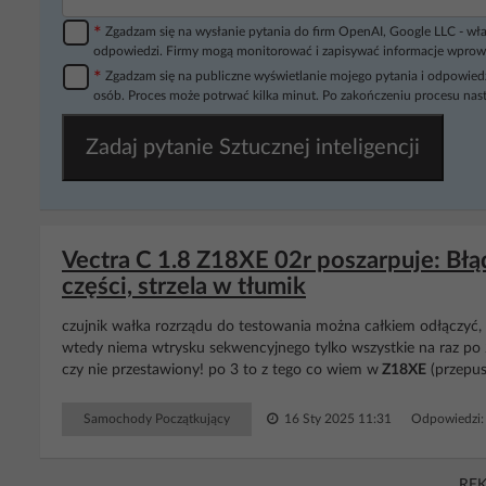
*
Zgadzam się na wysłanie pytania do firm OpenAI, Google LLC - wła
odpowiedzi. Firmy mogą monitorować i zapisywać informacje wprow
*
Zgadzam się na publiczne wyświetlanie mojego pytania i odpowiedz
osób. Proces może potrwać kilka minut. Po zakończeniu procesu nast
Zadaj pytanie Sztucznej inteligencji
Vectra C 1.8 Z18XE 02r poszarpuje: Błą
części, strzela w tłumik
czujnik wałka rozrządu do testowania można całkiem odłączyć, 
wtedy niema wtrysku sekwencyjnego tylko wszystkie na raz po 2
czy nie przestawiony! po 3 to z tego co wiem w
Z18XE
(przepust
Samochody Początkujący
16 Sty 2025 11:31
Odpowiedzi:
RE