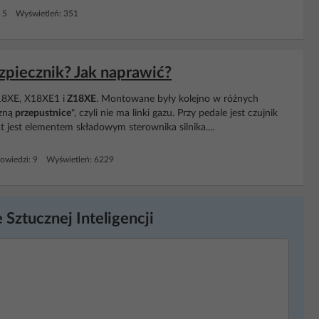
: 5 Wyświetleń: 351
ezpiecznik? Jak naprawić?
X18XE, X18XE1 i
Z18XE
. Montowane były kolejno w różnych
zną
przepustnice
", czyli nie ma linki gazu. Przy pedale jest czujnik
 jest elementem składowym sterownika silnika....
owiedzi: 9 Wyświetleń: 6229
 Sztucznej Inteligencji