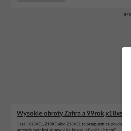
RE
Wysokie obroty Zafira a 99rok,x18xe1 
"Jezeli X18XE1,
Z18XE
albo Z18XEL to
przepustnica
powinna byc
potencjometr jest sprawny jak kolega (at)koleś kit pyta?