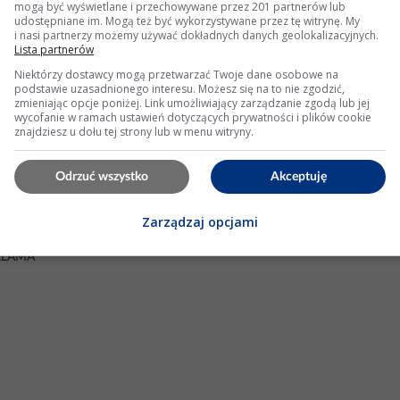
mogą być wyświetlane i przechowywane przez 201 partnerów lub
udostępniane im. Mogą też być wykorzystywane przez tę witrynę. My
i nasi partnerzy możemy używać dokładnych danych geolokalizacyjnych.
: 12 Wyświetleń: 2622
Lista partnerów
Niektórzy dostawcy mogą przetwarzać Twoje dane osobowe na
podstawie uzasadnionego interesu. Możesz się na to nie zgodzić,
zmieniając opcje poniżej. Link umożliwiający zarządzanie zgodą lub jej
 Z18XE na X18XE1
wycofanie w ramach ustawień dotyczących prywatności i plików cookie
znajdziesz u dołu tej strony lub w menu witryny.
się słucha i nie wiem dla czego raz reaguje na dodanie gazu a ran
Odrzuć wszystko
Akceptuję
owiedzi: 24 Wyświetleń: 25493
Zarządzaj opcjami
KLAMA