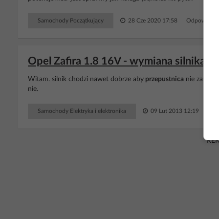
Samochody Początkujący
28 Cze 2020 17:58
Odpowiedzi
Opel Zafira 1.8 16V - wymiana silnika
Witam. silnik chodzi nawet dobrze aby
przepustnica
nie zawsze 
nie.
Samochody Elektryka i elektronika
09 Lut 2013 12:19
Odp
RE