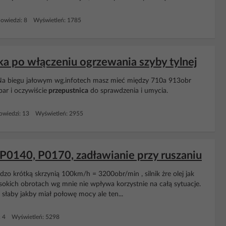
owiedzi: 8 Wyświetleń: 1785
ka po włączeniu ogrzewania szyby tylnej
 .Na biegu jałowym wg.infotech masz mieć między 710a 913obr
ar i oczywiście
przepustnica
do sprawdzenia i umycia.
wiedzi: 13 Wyświetleń: 2955
 P0140, P0170, zadławianie przy ruszaniu
dzo krótką skrzynią 100km/h = 3200obr/min , silnik żre olej jak
ysokich obrotach wg mnie nie wpływa korzystnie na całą sytuacje.
słaby jakby miał połowę mocy ale ten...
: 4 Wyświetleń: 5298