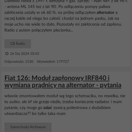
Daewoo Nexia z 1997 r. Benzyna + gaz. Sprzęt: - Alan 48+ z ok 96 r.
- antena ML 145 tez z lat 90'. Po odłączeniu pompy paliwa
zakłócenia ustały w ok 60 %. na próbę odłączyłem
alternator
a
raczej kable od niego bo całość chodzi na jednym pasku. Jak na
moje ucho nie wiele to dało. Pozostały mi zakłócenia od zapłonu.
Radio z autem połączyłem plecionka...
CB Radio
26 Sty 2024 10:42
Odpowiedzi: 1530 Wyświetleń: 179727
Fiat 126: Moduł zapłonowy IRF840 i
wymiana prądnicy na alternator - pytania
własnie zmontowałem moduł wg tego schemaciku, no rewelka, nie
to autko. ale irf sie grzeje nieźle, trzeba koniecznie radiator. i mam
pytanie, czy moge go
zalać
zywicą poliestrowa z dodatkiem
utwardzacza?? bo tylko taka mam
Samochody Archiwum