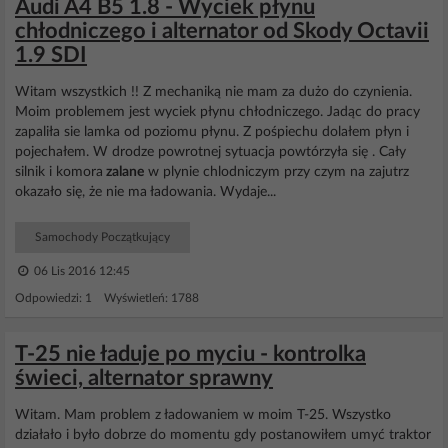
Audi A4 B5 1.8 - Wyciek płynu
chłodniczego i alternator od Skody Octavii
1.9 SDI
Witam wszystkich !! Z mechaniką nie mam za dużo do czynienia.
Moim problemem jest wyciek płynu chłodniczego. Jadąc do pracy
zapaliła sie lamka od poziomu płynu. Z pośpiechu dolałem płyn i
pojechałem. W drodze powrotnej sytuacja powtórzyła się . Cały
silnik i komora
zalane
w plynie chlodniczym przy czym na zajutrz
okazało się, że nie ma ładowania. Wydaje...
Samochody Początkujący
06 Lis 2016 12:45
Odpowiedzi: 1 Wyświetleń: 1788
T-25 nie ładuje po myciu - kontrolka
świeci, alternator sprawny
Witam. Mam problem z ładowaniem w moim T-25. Wszystko
działało i było dobrze do momentu gdy postanowiłem umyć traktor