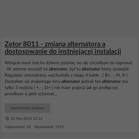
Zetor 8011 - zmiana alternatora a
dostosowanie do instniejącej instalacji
Witajcie mam troche dziwne pytanie, no ale chciałbym to naprawić
. W zetorze wysiadł mi
alternator
. był to
alternator
który posiadał
Regulator zewnętrzny. wychodziły z niego 4 kable . ( B+, -, M, R )
Dostałem od znajomego inny
alternator
jednak ten
alternator
ma
tylko 3 wyjścia ( +, -, D+ ) nie mam pojęcia jak go podłączyć,
prosiłbym o jakiś schemat,...
Samochody Szukam
12 Mar 2014 12:16
Odpowiedzi: 10 Wyświetleń: 5193