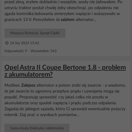
przed zimą, myłem dokładnie i wszędzie, wody nie żałowałem. Po
umyciu traktor postał chwilę żeby obeschnąć, po odpaleniu nie
zgasła kontrolka ładowania zmierzyłem napięcie i wskazywało w
granicach 13 V. Pomyślałem że
zalałem
alternator...
Maszyny Rolnicze, Sprzęt Ciężki
24 Sty 2024 15:42
Odpowiedzi: 9 Wyświetleń: 543
Opel Astra II Coupe Bertone 1.8 - problem
z akumulatorem?
Możliwe.
Zalejesz
alternator a potem zrobi się zwarcie - a wiadomo,
że jak zwarcie to ogromny przepływ prądu i uzwojania mogą się
popalić. Proponuję sprawdzić czy jakaś celka nie poszła w
akumulatorze oraz spadek napięcia i prądu podczas odpalania.
Zagadaj do jakiegoś sąsiada, który Ci sprawdzi ewentualnie pożyczy
miernik. Daj znać o wynikach pomiarów...
Samochody Elektryka i elektronika