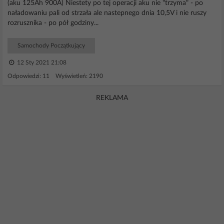
(aku 125Ah 900A) Niestety po tej operacji aku nie "trzyma" - po
naładowaniu pali od strzała ale nastepnego dnia 10,5V i nie ruszy
rozrusznika - po pół godziny...
Samochody Początkujący
12 Sty 2021 21:08
Odpowiedzi: 11 Wyświetleń: 2190
REKLAMA