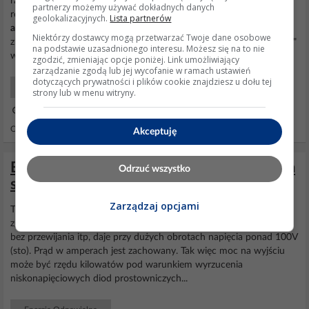
razem z zewnetrznym regulatorem 12B. Zdjecia wyjsc
alternatora
i
partnerzy możemy używać dokładnych danych
regulatora zalaczam na zdjeciach. Regulator ma wyjscia 15 i 67,
geolokalizacyjnych.
Lista partnerów
alternator
wyjsce na plus (z akumulatora) [nazywam to kabel
Niektórzy dostawcy mogą przetwarzać Twoje dane osobowe
zbierajacy gdyz tak kiedys slyszalem, ale ostatnio moderator "Błażej"
na podstawie uzasadnionego interesu. Możesz się na to nie
wysmial mnie za takie nazewnictwo,...
zgodzić, zmieniając opcje poniżej. Link umożliwiający
zarządzanie zgodą lub jej wycofanie w ramach ustawień
dotyczących prywatności i plików cookie znajdziesz u dołu tej
Maszyny Rolnicze, Sprzęt Ciężki
strony lub w menu witryny.
23 Lis 2011 16:54
Odpowiedzi: 10 Wyświetleń: 18655
Akceptuję
Elektrownia Wiatrowa budowa domowym
Odrzuć wszystko
sposobem cz.1 (Archiwum)
Zarządzaj opcjami
Tu teoretyk (na razie) budowy siłowni wiatrowej. Czytałem, z czym
zgadzam się teoretycznie, że
alternator
bez fabrycznego regulatore,
bez przewijania itp, daje przy dużych obrotach napięcia ponad 100V
(sto). Prąd w amperach jest zachowany. Tak więc moc na wyjściu
może być rzędu kilowatów pod warunkiem wyrzucenia
niskonapięciowych diod prostowniczych...