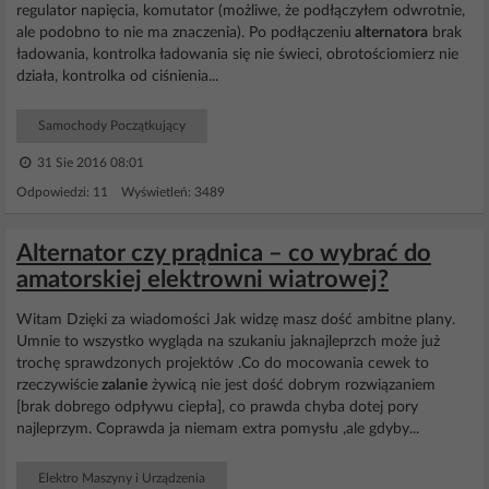
regulator napięcia, komutator (możliwe, że podłączyłem odwrotnie,
ale podobno to nie ma znaczenia). Po podłączeniu
alternatora
brak
ładowania, kontrolka ładowania się nie świeci, obrotościomierz nie
działa, kontrolka od ciśnienia...
Samochody Początkujący
31 Sie 2016 08:01
Odpowiedzi: 11 Wyświetleń: 3489
Alternator czy prądnica – co wybrać do
amatorskiej elektrowni wiatrowej?
Witam Dzięki za wiadomości Jak widzę masz dość ambitne plany.
Umnie to wszystko wygląda na szukaniu jaknajleprzch może już
trochę sprawdzonych projektów .Co do mocowania cewek to
rzeczywiście
zalanie
żywicą nie jest dość dobrym rozwiązaniem
[brak dobrego odpływu ciepła], co prawda chyba dotej pory
najleprzym. Coprawda ja niemam extra pomysłu ,ale gdyby...
Elektro Maszyny i Urządzenia