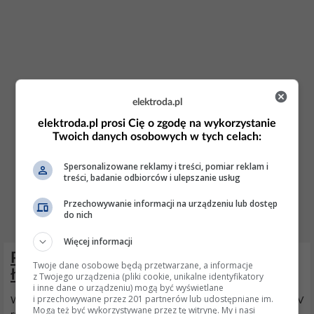
elektroda.pl
elektroda.pl prosi Cię o zgodę na wykorzystanie
Twoich danych osobowych w tych celach:
Spersonalizowane reklamy i treści, pomiar reklam i
treści, badanie odbiorców i ulepszanie usług
Przechowywanie informacji na urządzeniu lub dostęp
do nich
Więcej informacji
Podłączenie alternatora, kontrolka
Twoje dane osobowe będą przetwarzane, a informacje
ładowania - OSTRÓWEK, C-360
z Twojego urządzenia (pliki cookie, unikalne identyfikatory
i inne dane o urządzeniu) mogą być wyświetlane
i przechowywane przez 201 partnerów lub udostępniane im.
Witam wszystkich. Napiszcie mi prosze jak podlaczyc
alternator
12V
Mogą też być wykorzystywane przez tę witrynę. My i nasi