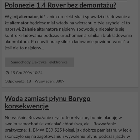
Polonezie 1.4 Rover bez demontażu?
Wyjmij
alternator
, idź z nim do elektryka i sprawdzi ci ładowanie a
że
alternator
będziesz miał wtedy na wierzchu o tyle szybciej ci to
naprawi.
Zalanie
alternatora najpierw spowoduje niepalenie się
kontrolki ładowania podczas uruchomienia silnika i brak ładowania
akumulatora. Po chwili pracy silnika ładowanie powinno wrócić a
jeśli nie to najpierw...
Samochody Elektryka i elektronika
15 Gru 2006 10:24
Odpowiedzi: 18 Wyświetleń: 3809
Woda zamiast płynu Borygo
konsekwencje
No właśnie. Rozważanie czysto teoretyczne, bo nie planuję w
swoim samochodzie zmieniać chłodziwa, ale... Rozważanie
praktyczne: 1. BMW E39 525 kolegi, jak dobrze pamiętam, w lecie
skończyło się na zagotowaniu i wywaleniu płynu podczas jazdy w