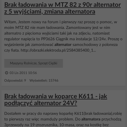
Brak ładowania w MTZ 82 z 90r alternator
z 5 wyjściami, zmiana alternatora
Witam, Jestem nowy na forum i pierwszy raz proszę o pomoc, w
moim MTZ 82 nie mam ładowania. Zamontowany jest w nim
alternatro z pięcioma wyjściami taki jak na zdjeciu, natomiast
regulator napięcia to PP3626 Ciągnik ma instalacje 12/24v. Proszę o
wyjaśnienie jak zamontować
alternator
samochodowy z poloneza
czy fiata. http://obrazki.elektroda.pl/2584385400_1...
Maszyny Rolnicze, Sprzęt Ciężki
03 Lis 2011 10:56
Odpowiedzi: 9 Wyświetleń: 15746
Brak ładowania w koparce K611 - jak
podłączyć alternator 24V?
Dostałem w pracy do naprawy koparkę K611(brak ładowania),robię
to pierwszy raz więc mamduży problem. Do
alternatora
przychodzą
3przewody na 19-zrozrusznika, 10-masa, oraz na kostkę bez