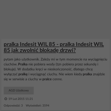
pralka Indesit WIL 85 - pralka Indesit WIL
85 jak zwolnić blokadę drzwi?
pytam jako użytkownik. Zależy mi w tym momencie na wyciągnięciu
ciuchów.
Pralka
nie pobiera wody (tzn pobiera przez sekundę i
blokuje). W dodatku kręci w nieskończoność, dlatego chcę
wyłączyć
pralkę
i wyciągnąć ciuchy. Nie wiem kiedy
pralka
znajdzie
się w serwisie a ciuchy w
pralce
cenne.
AGD Użytkowy
19 Lut 2015 11:21
Odpowiedzi: 3 Wyświetleń: 3594