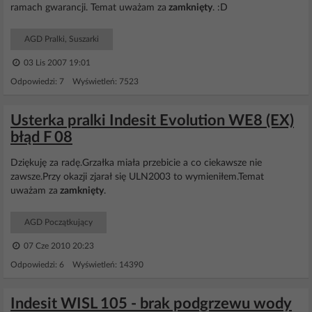
ramach gwarancji. Temat uważam za
zamknięty
. :D
AGD Pralki, Suszarki
03 Lis 2007 19:01
Odpowiedzi: 7 Wyświetleń: 7523
Usterka pralki Indesit Evolution WE8 (EX)
błąd F 08
Dziękuję za radę.Grzałka miała przebicie a co ciekawsze nie
zawsze.Przy okazji zjarał się ULN2003 to wymieniłem.Temat
uważam za
zamknięty
.
AGD Początkujący
07 Cze 2010 20:23
Odpowiedzi: 6 Wyświetleń: 14390
Indesit WISL 105 - brak podgrzewu wody