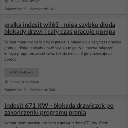
06 Kwi 2006 09:52
Odpowiedzi: 5 Wyświetleń: 1811
pralka indesit wil63 - miga szybko dioda
blokady drzwi i cały czas pracuje pompa
Witam mam problem z w/w
pralką
,a mianowicie cały czas pracuje
pompa ,dioda blokady drzwi szybko miga. Nie można załączyć
innego programu,zresetować też się nie da. Z góry dziekuję za
pomoc.
AGD Użytkowy
16 Maj 2013 23:44
Odpowiedzi: 9 Wyświetleń: 3861
Indesit 671 XW - blokada drzwiczek po
zakończeniu programu prania
Witam Mam pewien problem z
pralką
indesit 671 xw. Otóż