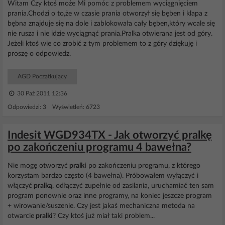
Witam Czy ktoś może Mi pomóc z problemem wyciągnięciem
prania.Chodzi o to,że w czasie prania otworzył się bęben i klapa z
bębna znajduje się na dole i zablokowała cały bęben,który wcale się
nie rusza i nie idzie wyciągnąć prania.Pralka otwierana jest od góry.
Jeżeli ktoś wie co zrobić z tym problemem to z góry dziękuję i
proszę o odpowiedz.
AGD Początkujący
30 Paź 2011 12:36
Odpowiedzi: 3 Wyświetleń: 6723
Indesit WGD934TX - Jak otworzyć pralkę
po zakończeniu programu 4 bawełna?
Nie mogę otworzyć
pralki
po zakończeniu programu, z którego
korzystam bardzo często (4 bawełna). Próbowałem wyłączyć i
włączyć
pralką
, odłączyć zupełnie od zasilania, uruchamiać ten sam
program ponownie oraz inne programy, na koniec jeszcze program
+ wirowanie/suszenie. Czy jest jakaś mechaniczna metoda na
otwarcie
pralki
? Czy ktoś już miał taki problem...