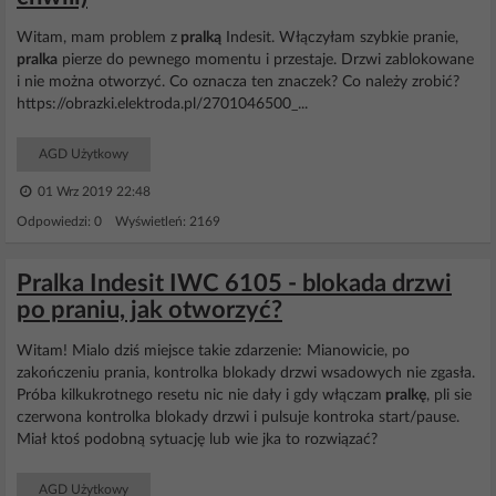
Witam, mam problem z
pralką
Indesit. Włączyłam szybkie pranie,
pralka
pierze do pewnego momentu i przestaje. Drzwi zablokowane
i nie można otworzyć. Co oznacza ten znaczek? Co należy zrobić?
https://obrazki.elektroda.pl/2701046500_...
AGD Użytkowy
01 Wrz 2019 22:48
Odpowiedzi: 0 Wyświetleń: 2169
Pralka Indesit IWC 6105 - blokada drzwi
po praniu, jak otworzyć?
Witam! Mialo dziś miejsce takie zdarzenie: Mianowicie, po
zakończeniu prania, kontrolka blokady drzwi wsadowych nie zgasła.
Próba kilkukrotnego resetu nic nie dały i gdy włączam
pralkę
, pli sie
czerwona kontrolka blokady drzwi i pulsuje kontroka start/pause.
Miał ktoś podobną sytuację lub wie jka to rozwiązać?
AGD Użytkowy