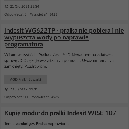
21 Gru 2011 21:34
Odpowiedzi: 3 Wyświetleń: 3423
Indesit WG622TP - pralka nie pobiera i nie
wypuszcza wody po naprawie
programatora
Witam wszystkich.
Pralka
działa :!: :D Nowa pompa załatwiła
sprawę :D Dziękuje wszystkim za pomoc :!: Uważam temat za
zamknięty
. Pozdrawiam.
AGD Pralki, Suszarki
20 Sie 2006 11:31
Odpowiedzi: 11 Wyświetleń: 4989
Kupię moduł do pralki Indesit WISE 107
Temat
zamknięty
.
Pralka
naprawiona.