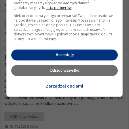
partnerzy możemy używać dokładnych danych
klinowego czego było efektem przerwania go. Po rozebraniu
geolokalizacyjnych.
Lista partnerów
bocznej obudowy
pralki
, okazał się właśnie widok przerwanego...
Niektórzy dostawcy mogą przetwarzać Twoje dane osobowe
na podstawie uzasadnionego interesu. Możesz się na to nie
AGD Początkujący
zgodzić, zmieniając opcje poniżej. Link umożliwiający
zarządzanie zgodą lub jej wycofanie w ramach ustawień
dotyczących prywatności i plików cookie znajdziesz u dołu tej
11 Maj 2021 22:25
strony lub w menu witryny.
Odpowiedzi: 3 Wyświetleń: 1122
Akceptuję
Indesit WISE 107 nie zamyka - wymiana
zamka i sterownika bez efektu
Odrzuć wszystko
Mam problem z
pralką
Indesit WISE 107. Nie chce zablokować
zamka i rozpocząć prania. Ale słychać, że próbuje ten zamek
Zarządzaj opcjami
zablokować, bo jest lekkie pyknięcie (ale słabiutkie, tak jakby na
zamek szło za małe napięcie i elektromagnes nie miał siły przesunąć
zamka). Wymontowałem zamek. Kiedy mu pomogę śrubokrętem, to
wskakuje, zapala się kłódka i rozpoczyna...
AGD Początkujący
01 Paź 2018 00:03