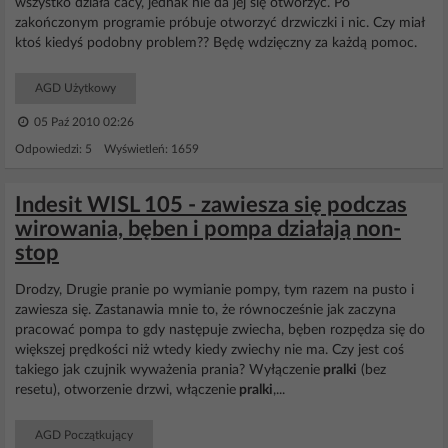
wszystko działa cacy, jednak nie da jej się otworzyć. Po
zakończonym programie próbuje otworzyć drzwiczki i nic. Czy miał
ktoś kiedyś podobny problem?? Będę wdzięczny za każdą pomoc.
AGD Użytkowy
05 Paź 2010 02:26
Odpowiedzi: 5 Wyświetleń: 1659
Indesit WISL 105 - zawiesza się podczas
wirowania, bęben i pompa działają non-
stop
Drodzy, Drugie pranie po wymianie pompy, tym razem na pusto i
zawiesza się. Zastanawia mnie to, że równocześnie jak zaczyna
pracować pompa to gdy następuje zwiecha, bęben rozpędza się do
większej prędkości niż wtedy kiedy zwiechy nie ma. Czy jest coś
takiego jak czujnik wyważenia prania? Wyłączenie
pralki
(bez
resetu), otworzenie drzwi, włączenie
pralki
,...
AGD Początkujący