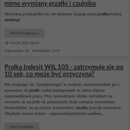
mimo wymiany grzałki i czujnika
Wymiana przekaźnika nic nie daławiec kupuję nową
pralkę
,można
zamknąć
AGD Początkujący
14 Cze 2021 18:24
Odpowiedzi: 10 Wyświetleń: 1419
Pralka Indesit WIL 105 - zatrzymuje się po
10 sek, co może być przyczyną?
Nie znajdując nic "podejrzanego" w module, zamontowałem go z
powrotem do
pralki
, nadal występowały te same objawy
nieprawidłowej pracy. Przy sprawdzaniu silnika natrafiłem na
moment, że szczotki sil. pokazywały duże wahania omomierza.
Stwierdziłem, że są zużyte, wymieniłem i
pralka
pracuje normalnie.
Obydwie równo zużyte - najprawdopodobniej wadliwe,...
AGD Użytkowy