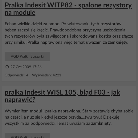
Pralka Indesit WITP82 - spalone rezystory
na module
Eeban wielkie dzięki za pmoc. Po wlutowaniu tych rezystorów
bęben zaczoł się kręcić. Prawdopodobną przyczyną uszkodzenia
tych rezystorów była zawilgocona i skorodowana kostka oraz złącze
przy silniku.
Pralka
naprawiona więc temat uważam za
zamknięty
.
AGD Pralki, Suszarki
27 Cze 2009 17:26
Odpowiedzi: 4 Wyświetleń: 4221
pralka Indesit WISL 105, błąd F03 - jak
naprawić?
Wymieniłem moduł i
pralka
naprawiona. Stary zostawię chyba sobie
na części, a nuż sie kiedyś jeszcze przyda....twu twu! Dziękuję
wszystkim za podpowiedzi. Temat uważam za
zamknięty
.
AGD Pralki, Suszarki