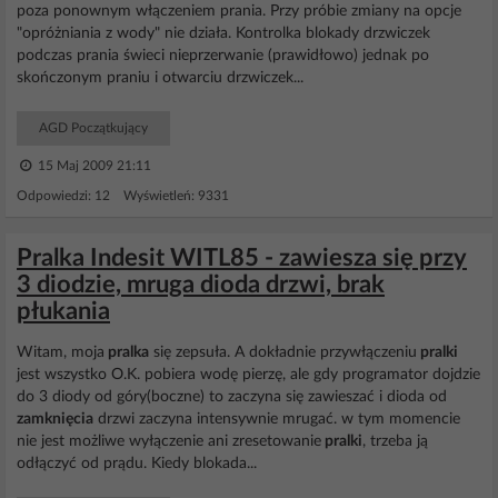
poza ponownym włączeniem prania. Przy próbie zmiany na opcje
"opróżniania z wody" nie działa. Kontrolka blokady drzwiczek
podczas prania świeci nieprzerwanie (prawidłowo) jednak po
skończonym praniu i otwarciu drzwiczek...
AGD Początkujący
15 Maj 2009 21:11
Odpowiedzi: 12 Wyświetleń: 9331
Pralka Indesit WITL85 - zawiesza się przy
3 diodzie, mruga dioda drzwi, brak
płukania
Witam, moja
pralka
się zepsuła. A dokładnie przywłączeniu
pralki
jest wszystko O.K. pobiera wodę pierzę, ale gdy programator dojdzie
do 3 diody od góry(boczne) to zaczyna się zawieszać i dioda od
zamknięcia
drzwi zaczyna intensywnie mrugać. w tym momencie
nie jest możliwe wyłączenie ani zresetowanie
pralki
, trzeba ją
odłączyć od prądu. Kiedy blokada...