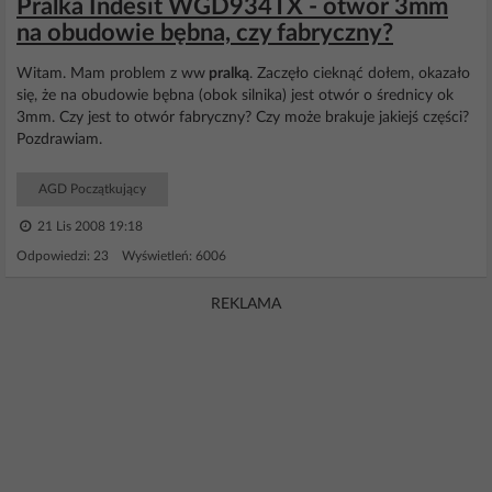
Pralka Indesit WGD934TX - otwór 3mm
na obudowie bębna, czy fabryczny?
Witam. Mam problem z ww
pralką
. Zaczęło cieknąć dołem, okazało
się, że na obudowie bębna (obok silnika) jest otwór o średnicy ok
3mm. Czy jest to otwór fabryczny? Czy może brakuje jakiejś części?
Pozdrawiam.
AGD Początkujący
21 Lis 2008 19:18
Odpowiedzi: 23 Wyświetleń: 6006
REKLAMA