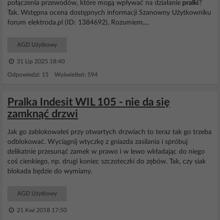
połączenia przewodów, które mogą wpływać na działanie
pralki
?
Tak. Wstępna ocena dostępnych informacji Szanowny Użytkowniku
forum elektroda.pl (ID: 1384692), Rozumiem,...
AGD Użytkowy
31 Lip 2025 18:40
Odpowiedzi: 15 Wyświetleń: 594
Pralka Indesit WIL 105 - nie da się
zamknąć drzwi
Jak go zablokowałeś przy otwartych drzwiach to teraz tak go trzeba
odblokować. Wyciągnij wtyczkę z gniazda zasilania i spróbuj
delikatnie przesunąć zamek w prawo i w lewo wkładając do niego
coś cienkiego, np. drugi koniec szczoteczki do zębów. Tak, czy siak
blokada będzie do wymiany.
AGD Użytkowy
21 Kwi 2018 17:50