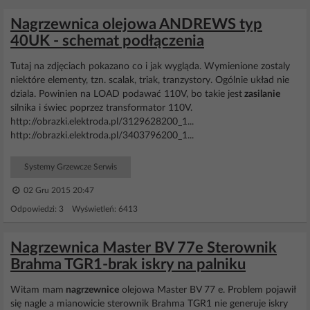
Nagrzewnica olejowa ANDREWS typ
40UK - schemat podłączenia
Tutaj na zdjęciach pokazano co i jak wygląda. Wymienione zostaly
niektóre elementy, tzn. scalak, triak, tranzystory. Ogólnie układ nie
dziala. Powinien na LOAD podawać 110V, bo takie jest
zasilanie
silnika i świec poprzez transformator 110V.
http://obrazki.elektroda.pl/3129628200_1...
http://obrazki.elektroda.pl/3403796200_1...
Systemy Grzewcze Serwis
02 Gru 2015 20:47
Odpowiedzi: 3 Wyświetleń: 6413
Nagrzewnica Master BV 77e Sterownik
Brahma TGR1-brak iskry na palniku
Witam mam
nagrzewnice
olejowa Master BV 77 e. Problem pojawił
się nagle a mianowicie sterownik Brahma TGR1 nie generuje iskry