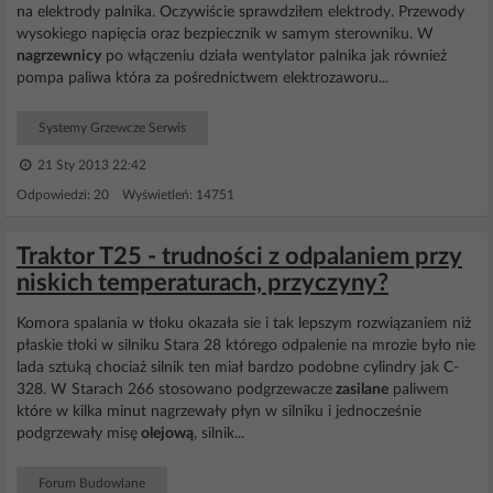
na elektrody palnika. Oczywiście sprawdziłem elektrody. Przewody
wysokiego napięcia oraz bezpiecznik w samym sterowniku. W
nagrzewnicy
po włączeniu działa wentylator palnika jak również
pompa paliwa która za pośrednictwem elektrozaworu...
Systemy Grzewcze Serwis
21 Sty 2013 22:42
Odpowiedzi: 20 Wyświetleń: 14751
Traktor T25 - trudności z odpalaniem przy
niskich temperaturach, przyczyny?
Komora spalania w tłoku okazała sie i tak lepszym rozwiązaniem niż
płaskie tłoki w silniku Stara 28 którego odpalenie na mrozie było nie
lada sztuką chociaż silnik ten miał bardzo podobne cylindry jak C-
328. W Starach 266 stosowano podgrzewacze
zasilane
paliwem
które w kilka minut nagrzewały płyn w silniku i jednocześnie
podgrzewały misę
olejową
, silnik...
Forum Budowlane