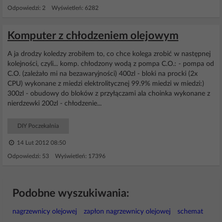
Odpowiedzi: 2 Wyświetleń: 6282
Komputer z chłodzeniem olejowym
A ja drodzy koledzy zrobiłem to, co chce kolega zrobić w następnej
kolejności, czyli... komp. chłodzony wodą z pompa C.O.: - pompa od
C.O. (zależało mi na bezawaryjności) 400zl - bloki na procki (2x
CPU) wykonane z miedzi elektrolitycznej 99.9% miedzi w miedzi:)
300zl - obudowy do bloków z przyłączami ala choinka wykonane z
nierdzewki 200zl - chłodzenie...
DIY Poczekalnia
14 Lut 2012 08:50
Odpowiedzi: 53 Wyświetleń: 17396
Podobne wyszukiwania:
nagrzewnicy olejowej
zapłon nagrzewnicy olejowej
schemat