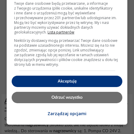
Twoje dane osobowe będą przetwarzane, a informacje
z Twojego urządzenia (pliki cookie, unikalne identyfikatory
i inne dane o urządzeniu) mogą być wyświetlane
i przechowywane przez 201 partnerów lub udostępniane im.
Mogą też być wykorzystywane przez tę witrynę. My i nasi
partnerzy możemy używać dokładnych danych
geolokalizacyjnych.
Lista partnerów
Niektórzy dostawcy mogą przetwarzać Twoje dane osobowe
na podstawie uzasadnionego interesu. Możesz się na to nie
zgodzić, zmieniając opcje poniżej. Link umożliwiający
zarządzanie zgodą lub jej wycofanie w ramach ustawień
dotyczących prywatności i plików cookie znajdziesz u dołu tej
strony lub w menu witryny.
Akceptuję
Odrzuć wszystko
Arduino jako sterownik palnika olejowego
- zasilanie układu i stabilność
Zarządzaj opcjami
Ciekawy temat, zastanawiam się nad wykorzystaniem Arduino do
sterowania
nagrzewnicy
Sirokko 268, ale nie będzie łatwo z moją
wiedzą... Do sterowania w
nagrzewnicy
są: 1. Pompa CO 24V 2.