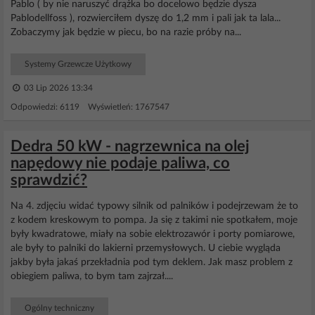
Pablo ( by nie naruszyć drążka bo docelowo będzie dysza
Pablodellfoss ), rozwierciłem dyszę do 1,2 mm i pali jak ta lala...
Zobaczymy jak będzie w piecu, bo na razie próby na...
Systemy Grzewcze Użytkowy
03 Lip 2026 13:34
Odpowiedzi: 6119 Wyświetleń: 1767547
Dedra 50 kW - nagrzewnica na olej
napędowy nie podaje paliwa, co
sprawdzić?
Na 4. zdjęciu widać typowy silnik od palników i podejrzewam że to
z kodem kreskowym to pompa. Ja się z takimi nie spotkałem, moje
były kwadratowe, miały na sobie elektrozawór i porty pomiarowe,
ale były to palniki do lakierni przemysłowych. U ciebie wygląda
jakby była jakaś przekładnia pod tym deklem. Jak masz problem z
obiegiem paliwa, to bym tam zajrzał....
Ogólny techniczny