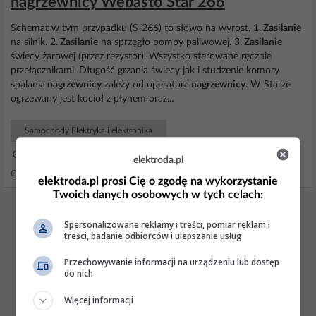
nagrzewnicy Webasto Star 266
Schemat w tym przypadku (S-266) to słowo na wyrost. 1.
Zasilanie
na silnik. 2.
Zasilanie
na sprzęgło pompy paliwowej. 3.
Zasilanie
świecy żarowej (przez rezystor). Wszystko sterowane ręcznie
przełącznikami. Długość grzania świecy jak i studzenie komory
spalania
nagrzewnicy
zależy od operatora
nagrzewnicy
. W Starze
ogrzewany jest kocioł z płynem oraz...
Samochody Elektryka i elektronika
30 Sty 2011 15:45
elektroda.pl
Odpowiedzi: 5 Wyświetleń: 8528
elektroda.pl prosi Cię o zgodę na wykorzystanie
Twoich danych osobowych w tych celach:
REKLAMA
Spersonalizowane reklamy i treści, pomiar reklam i
treści, badanie odbiorców i ulepszanie usług
Przechowywanie informacji na urządzeniu lub dostęp
do nich
Więcej informacji