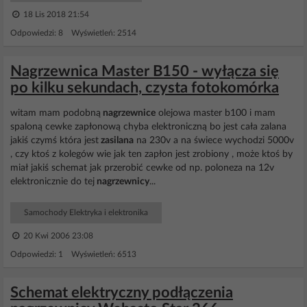
18 Lis 2018 21:54
Odpowiedzi: 8 Wyświetleń: 2514
Nagrzewnica Master B150 - wyłącza się
po kilku sekundach, czysta fotokomórka
witam mam podobną
nagrzewnice
olejowa master b100 i mam
spaloną cewke zapłonową chyba elektroniczną bo jest cała zalana
jakiś czymś która jest
zasilana
na 230v a na świece wychodzi 5000v
, czy ktoś z kolegów wie jak ten zapłon jest zrobiony , może ktoś by
miał jakiś schemat jak przerobić cewke od np. poloneza na 12v
elektronicznie do tej
nagrzewnicy
...
Samochody Elektryka i elektronika
20 Kwi 2006 23:08
Odpowiedzi: 1 Wyświetleń: 6513
Schemat elektryczny podłączenia