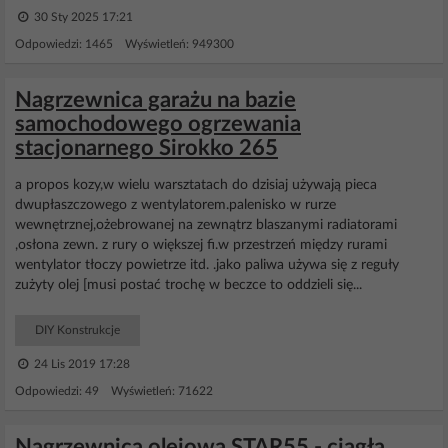
30 Sty 2025 17:21
Odpowiedzi: 1465 Wyświetleń: 949300
Nagrzewnica garażu na bazie
samochodowego ogrzewania
stacjonarnego Sirokko 265
a propos kozy,w wielu warsztatach do dzisiaj używają pieca
dwupłaszczowego z wentylatorem.palenisko w rurze
wewnętrznej,ożebrowanej na zewnątrz blaszanymi radiatorami
,osłona zewn. z rury o większej fi.w przestrzeń między rurami
wentylator tłoczy powietrze itd. .jako paliwa używa się z reguły
zużyty olej [musi postać trochę w beczce to oddzieli się...
DIY Konstrukcje
24 Lis 2019 17:28
Odpowiedzi: 49 Wyświetleń: 71622
Nagrzewnica olejowa STAR55 - ciągła