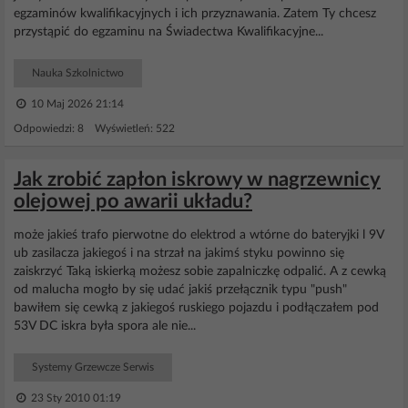
egzaminów kwalifikacyjnych i ich przyznawania. Zatem Ty chcesz
przystąpić do egzaminu na Świadectwa Kwalifikacyjne...
Nauka Szkolnictwo
10 Maj 2026 21:14
Odpowiedzi: 8 Wyświetleń: 522
Jak zrobić zapłon iskrowy w nagrzewnicy
olejowej po awarii układu?
może jakieś trafo pierwotne do elektrod a wtórne do bateryjki l 9V
ub zasilacza jakiegoś i na strzał na jakimś styku powinno się
zaiskrzyć Taką iskierką możesz sobie zapalniczkę odpalić. A z cewką
od malucha mogło by się udać jakiś przełącznik typu "push"
bawiłem się cewką z jakiegoś ruskiego pojazdu i podłączałem pod
53V DC iskra była spora ale nie...
Systemy Grzewcze Serwis
23 Sty 2010 01:19