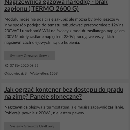
Nagrzewnica gazowa na łódkę - brak
zapłonu ( TERMO 2600 G)
Modułu może nie uda ci się zakupić ale można by było jeszcze w
inny sposób podejść do tematu. zabudować przetwornicę z 12V na
230VAC i uruchomić WN na świecy z modułu
zasilanego
napięciem
230V Moduły
zasilane
napięciem 230V pracują we wszystkich
nagrzewnicach
olejowych i są do kupienia.
Systemy Grzewcze Serwis
07 Sty 2020 08:55
Odpowiedzi: 8 Wyświetleń: 1569
Jak ogrzać kontener bez dostępu do prądu
na zimę? Panele słoneczne?
Nagrzewnica
olejowa z termostatem, ale musisz zapewnić
zasilanie
.
Pobierają pewnie z 200W , nie jestem pewny.
Systemy Grzewcze Użytkowy