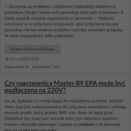
— Zaczynają się problemy z działaniem najbardziej oddalonych
grzejników (długie cienkie rurki powodują duży opór przepływu). 4.
Każdy grzejnik zostanie wyposażony w termostat. — Najlepiej
montować je w połączeniu krzyżowym, gdyż połączenia boczne
powodują nierównomierny przepływ czynnika wewnątrz grzejnika.
W wielu przypadkach takie połączenie...
Systemy Grzewcze Użytkowy
01 Lut 2022 10:06
Odpowiedzi: 35 Wyświetleń: 7665
Czy nagrzewnica Master B9 EPA może być
podłączona na 220V?
nie, bo będziesz co chwila biegał do rozdzielnicy podnieść 'be16tki'
Jedna faza jest wykorzystywana do załączenia wentylatora i jednego
obwodu grzałki Jedna grzałka 3kW więc dwie nie będą grzać.
Dokładnie tak, masz tam stycznik który jest załączany ostatnim
krokiem włącznika głównego, i podaje on
zasilanie
z tej pierwszej
fazy na cewkę tego stycznika...