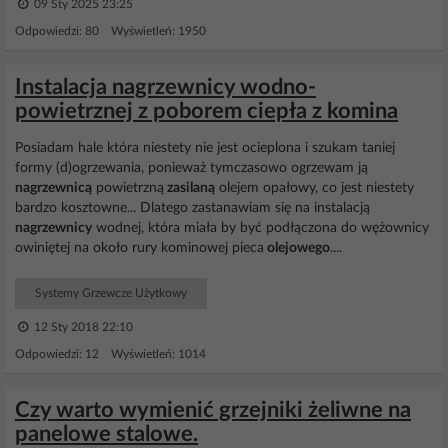
09 Sty 2025 23:25
Odpowiedzi: 80 Wyświetleń: 1950
Instalacja nagrzewnicy wodno-
powietrznej z poborem ciepła z komina
Posiadam hale która niestety nie jest ocieplona i szukam taniej
formy (d)ogrzewania, ponieważ tymczasowo ogrzewam ją
nagrzewnicą
powietrzną
zasilaną
olejem opałowy, co jest niestety
bardzo kosztowne... Dlatego zastanawiam się na instalacją
nagrzewnicy
wodnej, która miała by być podłączona do wężownicy
owiniętej na około rury kominowej pieca
olejowego
....
Systemy Grzewcze Użytkowy
12 Sty 2018 22:10
Odpowiedzi: 12 Wyświetleń: 1014
Czy warto wymienić grzejniki żeliwne na
panelowe stalowe.