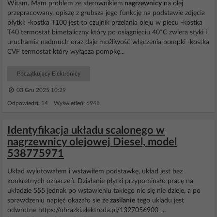
Witam. Mam problem ze sterownikiem
nagrzewnicy
na olej
przepracowany, opiszę z grubsza jego funkcję na podstawie zdjęcia
płytki: -kostka T100 jest to czujnik przelania oleju w piecu -kostka
T40 termostat bimetaliczny który po osiągnięciu 40*C zwiera styki i
uruchamia nadmuch oraz daje możliwość włączenia pompki -kostka
CVF termostat który wyłącza pompkę...
Początkujący Elektronicy
03 Gru 2025 10:29
Odpowiedzi: 14 Wyświetleń: 6948
Identyfikacja układu scalonego w
nagrzewnicy olejowej Diesel, model
538775971
Układ wylutowałem i wstawiłem podstawkę, układ jest bez
konkretnych oznaczeń. Działanie płytki przypominało pracę na
układzie 555 jednak po wstawieniu takiego nic się nie dzieje, a po
sprawdzeniu napięć okazało sie że
zasilanie
tego ukladu jest
odwrotne https://obrazki.elektroda.pl/1327056900_...