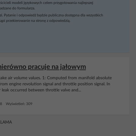
ścicieli modeli językowych celem przygotowania najlepszej
adzane do formularza.
i. Pytanie i odpowiedź będzie publiczna dostępna dla wszystkich
ąpi przekierowanie na stronę z odpowiedzią.
 nierówno pracuje na jałowym
ake air volume values. 1: Computed from manifold absolute
rom engine revolution signal and throttle position signal. In
ir leak occurred between throttle valve and...
 8 Wyświetleń: 309
KLAMA