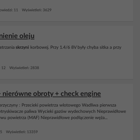
wiedzi: 11 Wyświetleń: 3629
nienie oleju
trzania
skrzyni
korbowej. Przy 1.4/6 8V były chyba sitka a przy
: 12 Wyświetleń: 2838
+ nierówne obroty + check engine
przyczyny : Przecieki powietrza wlotowego Wadliwa pierwsza
wtryskiwacze paliwa Wycieki gazów wydechowych Nieprawidłowe
ywu powietrza (MAF) Nieprawidłowe podłączenie węża...
15 Wyświetleń: 13359