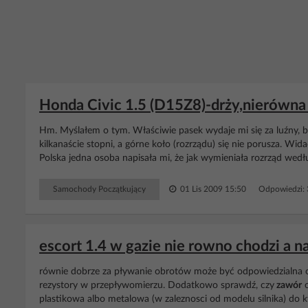
Honda Civic 1.5 (D15Z8)-drży,nierówna
Hm. Myślałem o tym. Właściwie pasek wydaje mi się za luźny,
kilkanaście stopni, a górne koło (rozrządu) się nie porusza. Wid
Polska jedna osoba napisała mi, że jak wymieniała rozrząd według in
Samochody Początkujący
01 Lis 2009 15:50
Odpowiedzi:
escort 1.4 w gazie nie rowno chodzi a na
równie dobrze za pływanie obrotów może być odpowiedzialna od
rezystory w przepływomierzu. Dodatkowo sprawdź, czy
zawór
o
plastikowa albo metalowa (w zaleznosci od modelu silnika) do 