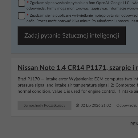
*
Zgadzam się na wysłanie pytania do firm OpenAI, Google LLC - wła
odpowiedzi. Firmy mogą monitorować i zapisywać informacje wprow
*
Zgadzam się na publiczne wyświetlanie mojego pytania i odpowiedz
osób. Proces może potrwać kilka minut. Po zakończeniu procesu nast
Zadaj pytanie Sztucznej inteligencji
Nissan Note 1.4 CR14 P1171, szarpie i
Błąd P1170 — Intake error Wyjaśnienie: ECM computes two int
pressure signal and intake air temperature signal. 2: Computed f
normal condition, value 1 is used for engine control. If intake a
Samochody Początkujący
02 Lip 2026 21:02
Odpowiedzi:
RE