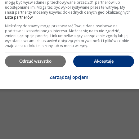
mogą być wyświetlane i przechowywane przez 201 partnerów lub
udostępniane im. Mogą też być wykorzystywane przez tę witrynę. My
i nasi partnerzy możemy używać dokładnych danych geolokalizacyjnych.
Lista partnerów
imno, przerywanie przy dodawaniu gazu
Niektórzy dostawcy mogą przetwarzać Twoje dane osobowe na
podstawie uzasadnionego interesu. Możesz się na to nie zgodzić,
zmieniając opcje poniżej. Link umożliwiający zarządzanie zgodą lub jej
też gaśnie na pierwszym skrzyżowaniu jak jest zimny, a po
wycofanie w ramach ustawień dotyczących prywatności i plików cookie
zeczy odpowiada uszkodzony
zawór
odpowietrzania
skrzyni
znajdziesz u dołu tej strony lub w menu witryny.
ki są w stanie idealnym kupiłem nowy
zawór
. Niestety silnik...
Odrzuć wszystko
Akceptuję
owiedzi: 5 Wyświetleń: 8043
Zarządzaj opcjami
KLAMA