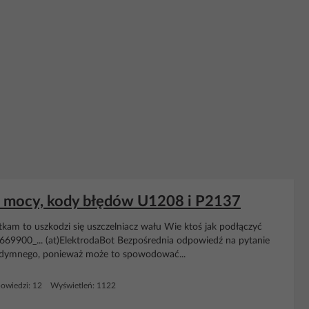
a mocy, kody błędów U1208 i P2137
zatkam to uszkodzi się uszczelniacz wału Wie ktoś jak podłączyć
669900_... (at)ElektrodaBot Bezpośrednia odpowiedź na pytanie
u dymnego, ponieważ może to spowodować...
owiedzi: 12 Wyświetleń: 1122