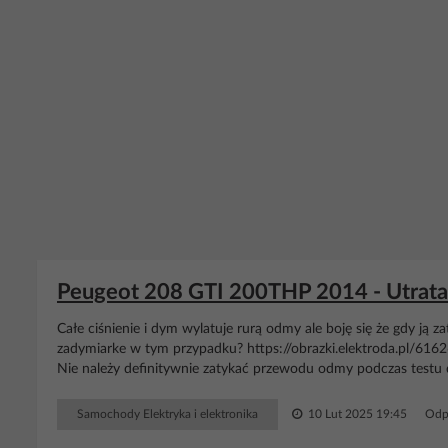
Peugeot 208 GTI 200THP 2014 - Utrat
Całe ciśnienie i dym wylatuje rurą odmy ale boję się że gdy ją 
zadymiarke w tym przypadku? https://obrazki.elektroda.pl/6162
Nie należy definitywnie zatykać przewodu odmy podczas test
Samochody Elektryka i elektronika
10 Lut 2025 19:45
Odp