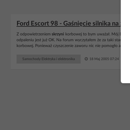
Ford Escort 98 - Gaśnięcie silnika na z
Z odpowietrzeniem
skrzyni
korbowej to bym uważał. Mój Escort 
odpaleniu jest już OK. Na forum wyczytałem że za taki stan r
korbowej. Ponieważ czyszczenie zaworu nic nie pomogło a gum
Samochody Elektryka i elektronika
18 Maj 2005 07:24
Odp
RE