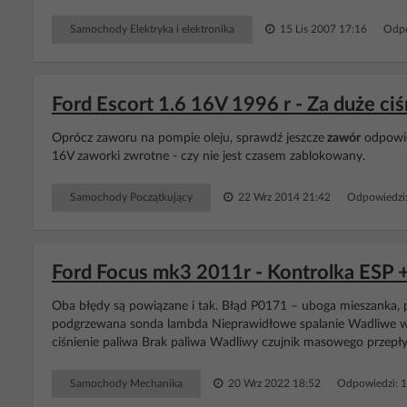
Samochody Elektryka i elektronika
15 Lis 2007 17:16
Odpo
Ford Escort 1.6 16V 1996 r - Za duże ciś
Oprócz zaworu na pompie oleju, sprawdź jeszcze
zawór
odpowie
16V zaworki zwrotne - czy nie jest czasem zablokowany.
Samochody Początkujący
22 Wrz 2014 21:42
Odpowiedzi
Ford Focus mk3 2011r - Kontrolka ESP 
Oba błędy są powiązane i tak. Błąd P0171 – uboga mieszanka, 
podgrzewana sonda lambda Nieprawidłowe spalanie Wadliwe 
ciśnienie paliwa Brak paliwa Wadliwy czujnik masowego przepł
Samochody Mechanika
20 Wrz 2022 18:52
Odpowiedzi: 