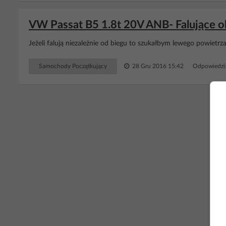
VW Passat B5 1.8t 20V ANB- Falujące ob
Jeżeli falują niezależnie od biegu to szukałbym lewego powietrz
Samochody Początkujący
28 Gru 2016 15:42
Odpowiedzi
RE