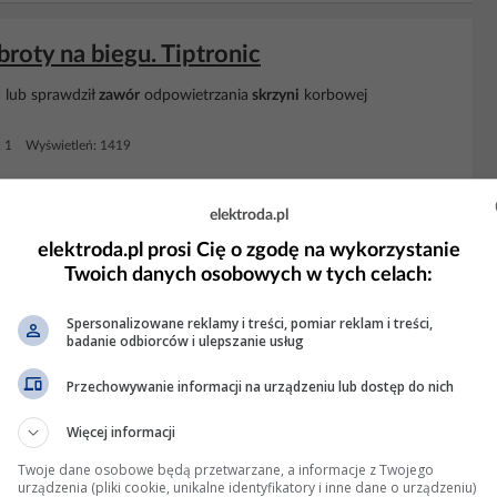
roty na biegu. Tiptronic
a lub sprawdził
zawór
odpowietrzania
skrzyni
korbowej
: 1 Wyświetleń: 1419
KLAMA
elektroda.pl
elektroda.pl prosi Cię o zgodę na wykorzystanie
Twoich danych osobowych w tych celach:
Spersonalizowane reklamy i treści, pomiar reklam i treści,
badanie odbiorców i ulepszanie usług
Przechowywanie informacji na urządzeniu lub dostęp do nich
Więcej informacji
Twoje dane osobowe będą przetwarzane, a informacje z Twojego
urządzenia (pliki cookie, unikalne identyfikatory i inne dane o urządzeniu)