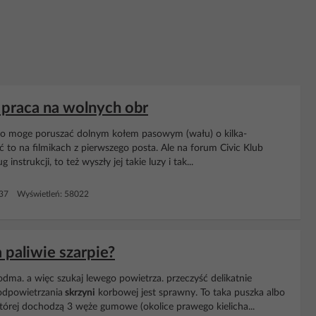
 praca na wolnych obr
 bo moge poruszać dolnym kołem pasowym (wału) o kilka-
ać to na filmikach z pierwszego posta. Ale na forum Civic Klub
strukcji, to też wyszły jej takie luzy i tak...
 37 Wyświetleń: 58022
 paliwie szarpie?
ma. a więc szukaj lewego powietrza. przeczyść delikatnie
dpowietrzania
skrzyni
korbowej jest sprawny. To taka puszka albo
której dochodzą 3 węże gumowe (okolice prawego kielicha...