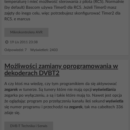
temperaturę i mieć możliwość sterowania z pilota (RC5). Normalnie
(by default) Bascom używa Timer0 dla RC5. Jeżeli Timer0 masz
zajęty do inego celu, więc potrzebujesz skonfigurować Timer2 dla
RC5. e marcus
Mikrokontrolery AVR
19 Lis 2011 23:38
Odpowiedzi: 7 Wyświetleń: 2403
Możliwości zamiany oprogramowania w
dekoderach DVBT2
A czy ktoś ma wiedzę, czy tym programikiem da się aktywować
zegarek
w tunerze. Są tunery które nie mają opcji
wyświetlania
zegarka po wyłączeniu, a są i takie które mają to. Nawet jest opcja
że oglądając program po przełączeniu kanału ileś sekund
wyświetla
się numer programu i przechodzi na
zegarek
, tak ma cabeltech 336
zdaje się.
DVB-T Technika i Serwis