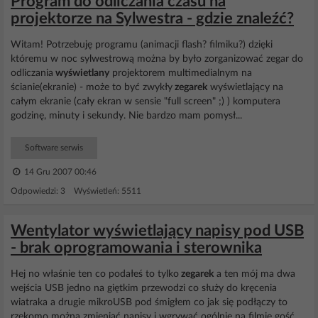
Program do odliczania czasu na
projektorze na Sylwestra - gdzie znaleźć?
Witam! Potrzebuję programu (animacji flash? filmiku?) dzięki
któremu w noc sylwestrową można by było zorganizować zegar do
odliczania
wyświetlany
projektorem multimedialnym na
ścianie(ekranie) - może to być zwykły
zegarek
wyświetlający na
całym ekranie (cały ekran w sensie "full screen" ;) ) komputera
godzinę, minuty i sekundy. Nie bardzo mam pomysł...
Software serwis
14 Gru 2007 00:46
Odpowiedzi: 3 Wyświetleń: 5511
Wentylator wyświetlający napisy pod USB
- brak oprogramowania i sterownika
Hej no właśnie ten co podałeś to tylko
zegarek
a ten mój ma dwa
wejścia USB jedno na giętkim przewodzi co służy do kręcenia
wiatraka a drugie mikroUSB pod śmigłem co jak się podłączy to
rzekomo można zmieniać napisy i wgrywać ogólnie na filmie gość