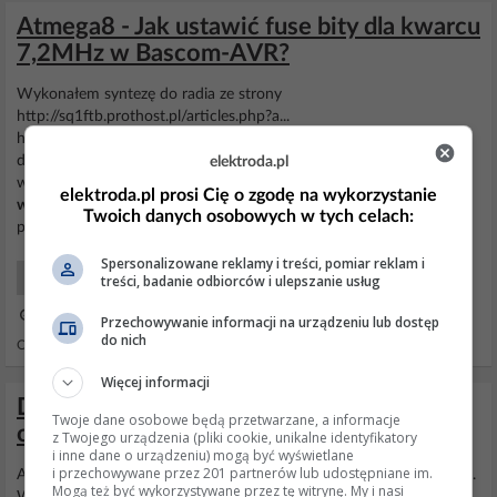
Atmega8 - Jak ustawić fuse bity dla kwarcu
7,2MHz w Bascom-AVR?
Wykonałem syntezę do radia ze strony
http://sq1ftb.prothost.pl/articles.php?a...
http://obrazki.elektroda.pl/2235817300_1... Generator i separator
działa, scalak syntezy LM7001 pracuje z kwarcem 7,2MHz, po
elektroda.pl
wyjęciu jego Atmega prawidłowo "milczy" tzn. brak wtedy
elektroda.pl prosi Cię o zgodę na wykorzystanie
wyświetlania
częstotliwości zmian na enkoderze itd. Ta część
Twoich danych osobowych w tych celach:
programu...
Spersonalizowane reklamy i treści, pomiar reklam i
Mikrokontrolery Początkujący
treści, badanie odbiorców i ulepszanie usług
03 Maj 2012 23:05
Przechowywanie informacji na urządzeniu lub dostęp
do nich
Odpowiedzi: 3 Wyświetleń: 3377
Więcej informacji
Dlaczego liczniki energii elektrycznej nas
Twoje dane osobowe będą przetwarzane, a informacje
oszukują?
z Twojego urządzenia (pliki cookie, unikalne identyfikatory
i inne dane o urządzeniu) mogą być wyświetlane
i przechowywane przez 201 partnerów lub udostępniane im.
A co ma
zegarek
wyświetlany na wyświetlaczu od zegara procesora.
Mogą też być wykorzystywane przez tę witrynę. My i nasi