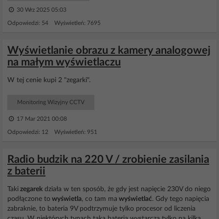
30 Wrz 2025 05:03
Odpowiedzi: 54 Wyświetleń: 7695
Wyświetlanie obrazu z kamery analogowej
na małym wyświetlaczu
W tej cenie kupi 2 "zegarki".
Monitoring Wizyjny CCTV
17 Mar 2021 00:08
Odpowiedzi: 12 Wyświetleń: 951
Radio budzik na 220 V / zrobienie zasilania
z baterii
Taki
zegarek
działa w ten sposób, że gdy jest napięcie 230V do niego
podłączone to
wyświetla
, co tam ma
wyświetlać
. Gdy tego napięcia
zabraknie, to bateria 9V podtrzymuje tylko procesor od liczenia
czasu. W niektórych typach taka bateria wystarcza tylko na kilka