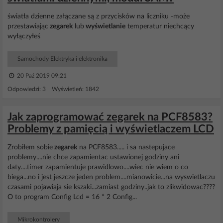
światła dzienne załączane są z przycisków na liczniku -może
przestawiając
zegarek
lub
wyświetlanie
temperatur niechcący
wyłączyłeś
Samochody Elektryka i elektronika
20 Paź 2019 09:21
Odpowiedzi: 3 Wyświetleń: 1842
Jak zaprogramować zegarek na PCF8583?
Problemy z pamięcią i wyświetlaczem LCD
Zrobiłem sobie
zegarek
na PCF8583..... i sa nastepujace
problemy....nie chce zapamientac ustawionej godziny ani
daty....timer zapamientuje prawidlowo....wiec nie wiem o co
biega...no i jest jeszcze jeden problem....mianowicie...na wyswietlaczu
czasami pojawiaja sie kszaki...zamiast godziny..jak to zlikwidowac????
O to program Config Lcd = 16 * 2 Config...
Mikrokontrolery