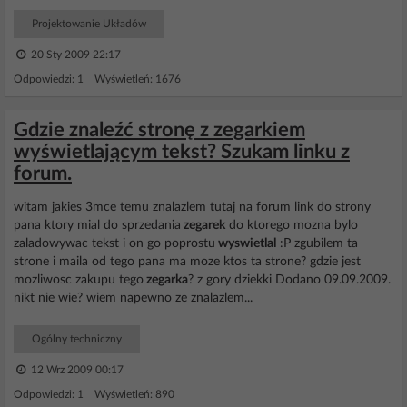
Projektowanie Układów
20 Sty 2009 22:17
Odpowiedzi: 1 Wyświetleń: 1676
Gdzie znaleźć stronę z zegarkiem
wyświetlającym tekst? Szukam linku z
forum.
witam jakies 3mce temu znalazlem tutaj na forum link do strony
pana ktory mial do sprzedania
zegarek
do ktorego mozna bylo
zaladowywac tekst i on go poprostu
wyswietlal
:P zgubilem ta
strone i maila od tego pana ma moze ktos ta strone? gdzie jest
mozliwosc zakupu tego
zegarka
? z gory dziekki Dodano 09.09.2009.
nikt nie wie? wiem napewno ze znalazlem...
Ogólny techniczny
12 Wrz 2009 00:17
Odpowiedzi: 1 Wyświetleń: 890