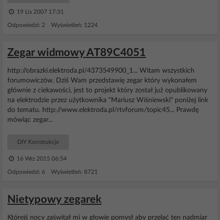
19 Lis 2007 17:31
Odpowiedzi: 2 Wyświetleń: 1224
Zegar widmowy AT89C4051
http://obrazki.elektroda.pl/4373549900_1... Witam wszystkich
forumowiczów. Dziś Wam przedstawię zegar który wykonałem
głównie z ciekawości, jest to projekt który został już opublikowany
na elektrodzie przez użytkownika "Mariusz Wiśniewski" poniżej link
do tematu. http://www.elektroda.pl/rtvforum/topic45... Prawdę
mówiąc zegar...
DIY Konstrukcje
16 Wrz 2015 06:54
Odpowiedzi: 6 Wyświetleń: 8721
Nietypowy zegarek
Którejś nocy zaświtał mi w głowie pomysł aby przelać ten nadmiar