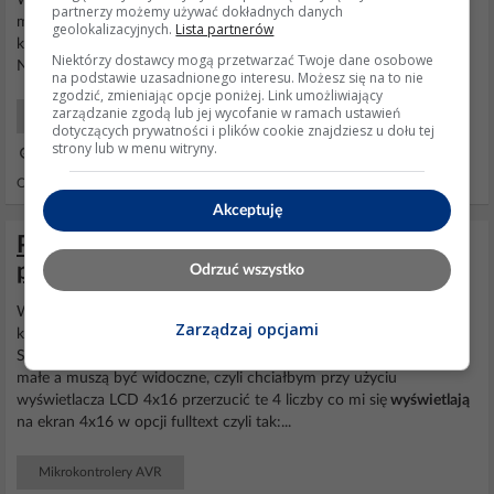
W większości liczników są to zupełnie oddzielne układy. Procesor
partnerzy możemy używać dokładnych danych
ma wewnętrzny zegar taktujący na podstawie rezonatora
geolokalizacyjnych.
Lista partnerów
kwarcowego którego częstotliwość podawana jest na obudowie.
Niektórzy dostawcy mogą przetwarzać Twoje dane osobowe
Nie można sugerować się
zegarkiem
wyświetlacza.
na podstawie uzasadnionego interesu. Możesz się na to nie
zgodzić, zmieniając opcje poniżej. Link umożliwiający
zarządzanie zgodą lub jej wycofanie w ramach ustawień
Energia Odnawialna
dotyczących prywatności i plików cookie znajdziesz u dołu tej
strony lub w menu witryny.
14 Wrz 2018 20:15
Odpowiedzi: 10 Wyświetleń: 2046
Akceptuję
Przekształcenie wyniku na LCD, duży
problem, brak pomysłu.
Odrzuć wszystko
Witam! Jak w temacie, mam urządzenie, któro daje mi w efekcie
Zarządzaj opcjami
końcowym
wyświetla
mi liczby na LCD przy użyciu komendy LCD
Sequence, i nie było by problemu gdbyby nie to, że cyferki są za
małe a muszą być widoczne, czyli chciałbym przy użyciu
wyświetlacza LCD 4x16 przerzucić te 4 liczby co mi się
wyświetlają
na ekran 4x16 w opcji fulltext czyli tak:...
Mikrokontrolery AVR