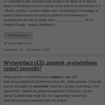
co napisaliscie jako swoj pierwszy program na dany uC w danym
jezyku (rozbudowy sie licza, byle by wciaz byla to ta sama baza) n. n.
- literka, cyferke z przodu dodam sam. zachowujcie chronologie w
swoich dokonaniach na roznych platformach jezykowych i
sprzetowych, tak aby to mialo sens! ____________________ 0x1-a.
Freddie Chopin - migacz diodkami o...
Mikrokontrolery
26 Cze 2009 14:16
Odpowiedzi: 45 Wyświetleń: 19163
Wyświetlacz LCD, zegarek, wyświetlanie
czasu? oporniki?
Witam,jestem w trakcie budowy
zegarka
z tego DIY:
http://www.elektroda.pl/rtvforum/topic44... Mam pytania: 1.Czy jak
kod do atmega8 ma
wyświetlać
sekundy a ja dam wyświetlacz 4x7
segmentów i będzie mi pokazywał godziny i minuty to coś sie
stanie? 2.Jeżeli bedę mógł dać 4x7 segmentów to wartość
oporników przed wyświetlaczami się zmieni?