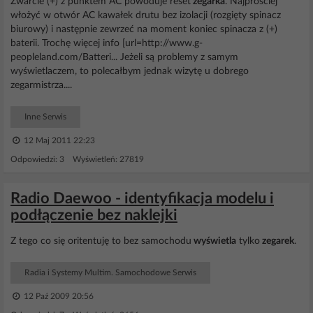
Zwarcie (+) z punktem AC powoduje reset
zegarka
. Najprościej
włożyć w otwór AC kawałek drutu bez izolacji (rozgięty spinacz
biurowy) i następnie zewrzeć na moment koniec spinacza z (+)
baterii. Trochę więcej info [url=http://www.g-
peopleland.com/Batteri... Jeżeli są problemy z samym
wyświetlaczem, to polecałbym jednak wizytę u dobrego
zegarmistrza....
Inne Serwis
12 Maj 2011 22:23
Odpowiedzi: 3 Wyświetleń: 27819
Radio Daewoo - identyfikacja modelu i
podłączenie bez naklejki
Z tego co się oritentuję to bez samochodu
wyświetla
tylko
zegarek
.
Radia i Systemy Multim. Samochodowe Serwis
12 Paź 2009 20:56