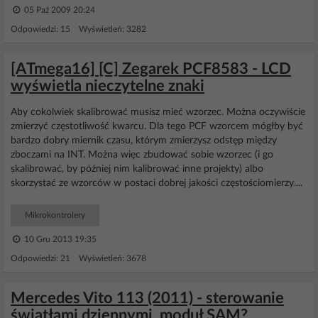
05 Paź 2009 20:24
Odpowiedzi: 15 Wyświetleń: 3282
[ATmega16] [C] Zegarek PCF8583 - LCD
wyświetla nieczytelne znaki
Aby cokolwiek skalibrować musisz mieć wzorzec. Można oczywiście
zmierzyć częstotliwość kwarcu. Dla tego PCF wzorcem mógłby być
bardzo dobry miernik czasu, którym zmierzysz odstęp między
zboczami na INT. Można więc zbudować sobie wzorzec (i go
skalibrować, by później nim kalibrować inne projekty) albo
skorzystać ze wzorców w postaci dobrej jakości częstościomierzy....
Mikrokontrolery
10 Gru 2013 19:35
Odpowiedzi: 21 Wyświetleń: 3678
Mercedes Vito 113 (2011) - sterowanie
światłami dziennymi, moduł SAM?