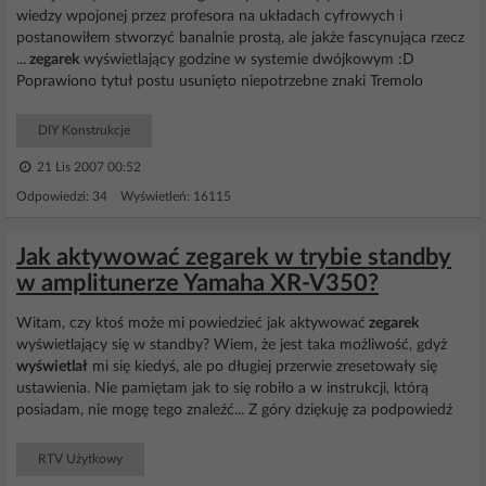
wiedzy wpojonej przez profesora na układach cyfrowych i
postanowiłem stworzyć banalnie prostą, ale jakże fascynująca rzecz
...
zegarek
wyświetlający godzine w systemie dwójkowym :D
Poprawiono tytuł postu usunięto niepotrzebne znaki Tremolo
DIY Konstrukcje
21 Lis 2007 00:52
Odpowiedzi: 34 Wyświetleń: 16115
Jak aktywować zegarek w trybie standby
w amplitunerze Yamaha XR-V350?
Witam, czy ktoś może mi powiedzieć jak aktywować
zegarek
wyświetlający się w standby? Wiem, że jest taka możliwość, gdyż
wyświetlał
mi się kiedyś, ale po długiej przerwie zresetowały się
ustawienia. Nie pamiętam jak to się robiło a w instrukcji, którą
posiadam, nie mogę tego znaleźć... Z góry dziękuję za podpowiedź
RTV Użytkowy