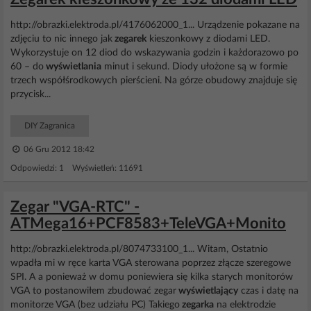
http://obrazki.elektroda.pl/4176062000_1... Urządzenie pokazane na
zdjęciu to nic innego jak
zegarek
kieszonkowy z diodami LED.
Wykorzystuje on 12 diod do wskazywania godzin i każdorazowo po
60 – do
wyświetlania
minut i sekund. Diody ułożone są w formie
trzech współśrodkowych pierścieni. Na górze obudowy znajduje się
przycisk...
DIY Zagranica
06 Gru 2012 18:42
Odpowiedzi: 1 Wyświetleń: 11691
Zegar "VGA-RTC" -
ATMega16+PCF8583+TeleVGA+Monito
http://obrazki.elektroda.pl/8074733100_1... Witam, Ostatnio
wpadła mi w ręce karta VGA sterowana poprzez złącze szeregowe
SPI. A a ponieważ w domu poniewiera się kilka starych monitorów
VGA to postanowiłem zbudować zegar
wyświetlający
czas i datę na
monitorze VGA (bez udziału PC) Takiego
zegarka
na elektrodzie