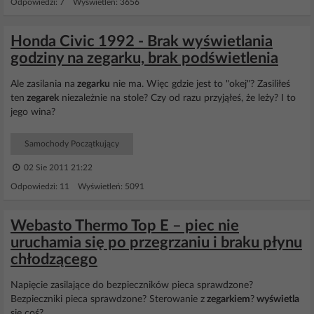
Odpowiedzi: 7 Wyświetleń: 3656
Honda Civic 1992 - Brak wyświetlania
godziny na zegarku, brak podświetlenia
Ale zasilania na
zegarku
nie ma. Więc gdzie jest to "okej"? Zasiliłeś
ten
zegarek
niezależnie na stole? Czy od razu przyjąłeś, że leży? I to
jego wina?
Samochody Początkujący
02 Sie 2011 21:22
Odpowiedzi: 11 Wyświetleń: 5091
Webasto Thermo Top E – piec nie
uruchamia się po przegrzaniu i braku płynu
chłodzącego
Napięcie zasilające do bezpieczników pieca sprawdzone?
Bezpieczniki pieca sprawdzone? Sterowanie z
zegarkiem
?
wyświetla
się coś?