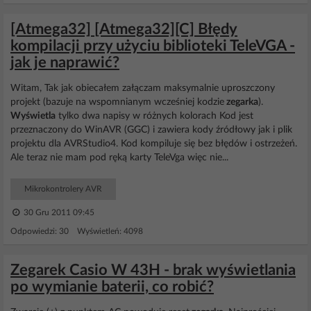
[Atmega32] [Atmega32][C] Błędy
kompilacji przy użyciu biblioteki TeleVGA -
jak je naprawić?
Witam, Tak jak obiecałem załączam maksymalnie uproszczony
projekt (bazuje na wspomnianym wcześniej kodzie
zegarka
).
Wyświetla
tylko dwa napisy w różnych kolorach Kod jest
przeznaczony do WinAVR (GGC) i zawiera kody źródłowy jak i plik
projektu dla AVRStudio4. Kod kompiluje się bez błędów i ostrzeżeń.
Ale teraz nie mam pod ręką karty TeleVga więc nie...
Mikrokontrolery AVR
30 Gru 2011 09:45
Odpowiedzi: 30 Wyświetleń: 4098
Zegarek Casio W 43H - brak wyświetlania
po wymianie baterii, co robić?