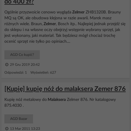
do 400 zł?
Ogólnie przyzwoicie cenowo wygląda
Zelmer
ZHB1320B. Brauny
MQ są OK, ale obudowa klejona w razie awarii. Marek masz
różnych wiele. Braun,
Zelmer
, Bosch itp.. Najlepiej jednak przejdź się
do sklepu i na własne oczy obejrzyj wstępnie wybrany sprzęt, jak
jest wykonany, jaki materiał. Tak będziesz mógł chociaż trochę
ocenić sprzęt nie tylko po opiniach....
AGD Co kupić?
29 Gru 2019 20:42
Odpowiedzi: 1 Wyświetleń: 627
[Kupię] kupię nóż do malaksera Zemer 876
Kupię nóż metalowy do
Malaksera
Zelmer 876. Nr katalogowy
875.4030 .
AGD Bazar
13 Mar 2011 13:23