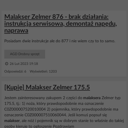
Malakser Zelmer 876 - brak działania:
instrukcja serwisowa, demontaż napędu,
naprawa
Posiadam dwie instrukcje ale do 877 i nie wiem czy to to samo.
AGD Drobny sprzęt
26 Lut 2023 19:18
Odpowiedzi: 6 Wyświetleń: 1203
[Kupię] Malakser Zelmer 175.5
Jestem zainteresowany zakupem 2 części do
malaksera
Zelmer typ
175.5, tj.: 1) noża, który prawdopodobnie ma oznaczenie
C0Z000007520010004 2) pojemnika, który prawdopodobnie ma
oznaczenie C0Z000007510060044. Jeśli komuś popsuł się
malakser
, ale nóż i pojemnik są w dobrym stanie to właśnie do takiej
osoby kieruję to ogłoszenie Pozdrawiam