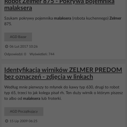
Robot Zelmer 875 - Pokrywa pojemnika
malaksera
Szukam pokrywy pojemnika
malaksera
(robota kuchennego)
Zelmer
875.
AGD Bazar
06 Lut 2017 10:26
Odpowiedzi: 0 Wyświetleń: 744
Identyfikacja wirników ZELMER PREDOM
bez oznaczeń - zdjęcia w linkach
Według mnie pierwszy to młynek do kawy typ 630, drugi to robot
typ 65, trzeci to jak kolega pisał rh. Ten duży wirnik o którym piszesz
to albo od
malaksera
lub froterki.
AGD Początkujący
15 Lip 2009 06:25