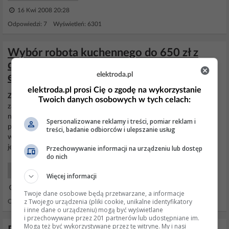
16 Kwi 2008 20:28
Odpowiedzi: 7 Wyświetleń: 6301
Wybór robota kuchennego do 650 zł z
dobrym malakserem i niskim kosztem
elektroda.pl
eksploatacji
elektroda.pl prosi Cię o zgodę na wykorzystanie
Zelmer
Fenomen 880.0 bez sokowirówki i jestem jak narazie
Twoich danych osobowych w tych celach:
zadowolony. Poza małymi mankamentami: -
malakser
działa ok, ale
nie ścina do końca marchwki i innych warzyw. Jest za duża
Spersonalizowane reklamy i treści, pomiar reklam i
przestrzeń między tarczą tnącą, apokrywą górną
malaksera
i
treści, badanie odbiorców i ulepszanie usług
wszystkie końcówki warzyw tam się zbierają PS- głowica ubijaka
jeszcze mi się nie zepsuła, a ubijałem aż raz ;)...
Przechowywanie informacji na urządzeniu lub dostęp
do nich
AGD Co kupić?
Więcej informacji
09 Kwi 2010 10:29
Twoje dane osobowe będą przetwarzane, a informacje
z Twojego urządzenia (pliki cookie, unikalne identyfikatory
Odpowiedzi: 14 Wyświetleń: 10129
i inne dane o urządzeniu) mogą być wyświetlane
i przechowywane przez 201 partnerów lub udostępniane im.
Mogą też być wykorzystywane przez tę witrynę. My i nasi