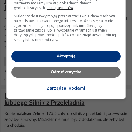
Blender do 250 zł: Zelmer 491.30 vs
partnerzy możemy używać dokładnych danych
Philips 1372/90 - który lepszy?
geolokalizacyjnych.
Lista partnerów
Niektórzy dostawcy mogą przetwarzać Twoje dane osobowe
Polecam Brauna,
Zelmera
lub Boscha. Osobiście używam Brauna od
na podstawie uzasadnionego interesu. Możesz się na to nie
jakiś 5 lat i żadnych problemów z nim nie ma, wtedy była to
zgodzić, zmieniając opcje poniżej. Link umożliwiający
zarządzanie zgodą lub jej wycofanie w ramach ustawień
najwyższa seria MultiQuick ,na wyposażeniu był metalowy blender
dotyczących prywatności i plików cookie znajdziesz u dołu tej
,trzepaczka i mini
malakser
- rozdrabniacz. Wszystko działa bez
strony lub w menu witryny.
zarzutu, żadnej awarii więc jak najbardziej polecam - w końcu to nr
1 jeśli chodzi o blendery. Blendery...
Akceptuję
AGD Co kupić?
14 Wrz 2020 19:20
Odrzuć wszystko
Odpowiedzi: 14 Wyświetleń: 2529
Zarządzaj opcjami
[Kupię] Sprawny Malakser Zelmer 175.5
lub Jego Silnik z Przekładnią
Kupię
malakser
Zelmer 175.5 cały lub silnik z przekładnią oczywiście
żeby był sprawny.
Malakser
nie musi być z dodatkami, ale żeby był
na chodzie.