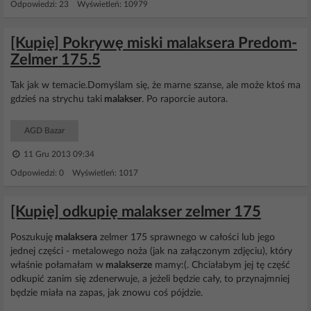
Odpowiedzi: 23 Wyświetleń: 10979
[Kupię] Pokrywę miski malaksera Predom-
Zelmer 175.5
Tak jak w temacie.Domyślam się, że marne szanse, ale może ktoś ma
gdzieś na strychu taki
malakser
. Po raporcie autora.
AGD Bazar
11 Gru 2013 09:34
Odpowiedzi: 0 Wyświetleń: 1017
[Kupię] odkupię malakser zelmer 175
Poszukuję
malaksera
zelmer 175 sprawnego w całości lub jego
jednej części - metalowego noża (jak na załączonym zdjęciu), który
właśnie połamałam w
malakserze
mamy:(. Chciałabym jej tę część
odkupić zanim się zdenerwuje, a jeżeli będzie cały, to przynajmniej
będzie miała na zapas, jak znowu coś pójdzie.