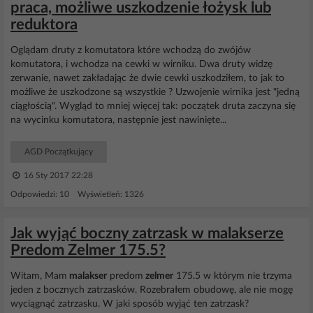
praca, możliwe uszkodzenie łożysk lub
reduktora
Oglądam druty z komutatora które wchodzą do zwójów
komutatora, i wchodza na cewki w wirniku. Dwa druty widzę
zerwanie, nawet zakładając że dwie cewki uszkodziłem, to jak to
możliwe że uszkodzone są wszystkie ? Uzwojenie wirnika jest "jedną
ciągłością". Wygląd to mniej więcej tak: początek druta zaczyna się
na wycinku komutatora, następnie jest nawinięte...
AGD Początkujący
16 Sty 2017 22:28
Odpowiedzi: 10 Wyświetleń: 1326
Jak wyjąć boczny zatrzask w malakserze
Predom Zelmer 175.5?
Witam, Mam
malakser
predom
zelmer
175.5 w którym nie trzyma
jeden z bocznych zatrzasków. Rozebrałem obudowę, ale nie mogę
wyciągnąć zatrzasku. W jaki sposób wyjąć ten zatrzask?