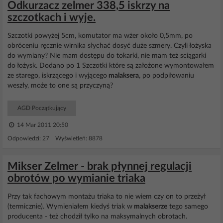
Odkurzacz zelmer 338,5 iskrzy na
szczotkach i wyje.
Szczotki powyżej 5cm, komutator ma wżer około 0,5mm, po
obróceniu ręcznie wirnika słychać dosyć duże szmery. Czyli łożyska
do wymiany? Nie mam dostępu do tokarki, nie mam też sciągarki
do łożysk. Dodano po 1 Szczotki które są założone wymontowałem
ze starego, iskrzącego i wyjącego
malaksera
, po podpiłowaniu
weszły, może to one są przyczyną?
AGD Początkujący
14 Mar 2011 20:50
Odpowiedzi: 27 Wyświetleń: 8878
Mikser Zelmer - brak płynnej regulacji
obrotów po wymianie triaka
Przy tak fachowym montażu triaka to nie wiem czy on to przeżył
(termicznie). Wymieniałem kiedyś triak w
malakserze
tego samego
producenta - też chodził tylko na maksymalnych obrotach.