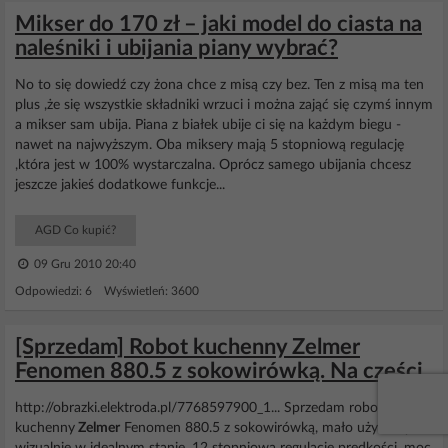
Mikser do 170 zł – jaki model do ciasta na
naleśniki i ubijania piany wybrać?
No to się dowiedź czy żona chce z misą czy bez. Ten z misą ma ten
plus ,że się wszystkie składniki wrzuci i można zająć się czymś innym
a mikser sam ubija. Piana z białek ubije ci się na każdym biegu -
nawet na najwyższym. Oba miksery mają 5 stopniową regulację
,która jest w 100% wystarczalna. Oprócz samego ubijania chcesz
jeszcze jakieś dodatkowe funkcje...
AGD Co kupić?
09 Gru 2010 20:40
Odpowiedzi: 6 Wyświetleń: 3600
[Sprzedam] Robot kuchenny Zelmer
Fenomen 880.5 z sokowirówką. Na części
http://obrazki.elektroda.pl/7768597900_1... Sprzedam robot
kuchenny
Zelmer
Fenomen 880.5 z sokowirówką, mało używany,