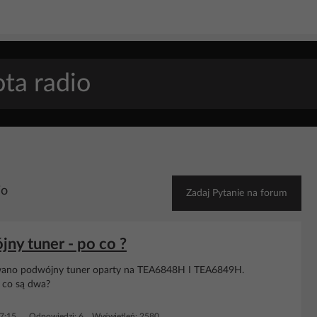
io
Zadaj Pytanie na forum
ny tuner - po co ?
ano podwójny tuner oparty na TEA6848H I TEA6849H.
o co są dwa?
7:15
Odpowiedzi: 6 Wyświetleń: 2580