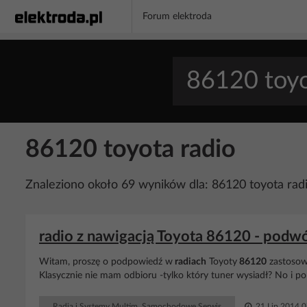
Forum elektroda
86120 toyota radio
Znaleziono około 69 wyników dla: 86120 toyota rad
radio z nawigacją Toyota 86120 - podwój
Witam, proszę o podpowiedź w
radiach
Toyoty
86120
zastosow
Klasycznie nie mam odbioru -tylko który tuner wysiadł? No i p
Radia i Systemy Multim. Samochodowe Serwis
21 Lip 2014 0