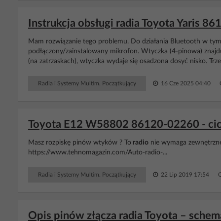
Instrukcja obsługi radia Toyota Yaris 
Mam rozwiązanie tego problemu. Do działania Bluetooth w ty
podłączony/zainstalowany mikrofon. Wtyczka (4-pinowa) znajduj
(na zatrzaskach), wtyczka wydaje się osadzona dosyć nisko. Trzeba
Radia i Systemy Multim. Początkujący
16 Cze 2025 04:40
Toyota E12 W58802 86120-02260 - cich
Masz rozpiskę pinów wtyków ? To
radio
nie wymaga zewnętrzn
https://www.tehnomagazin.com/Auto-radio-...
Radia i Systemy Multim. Początkujący
22 Lip 2019 17:54
Opis pinów złącza radia Toyota – sche