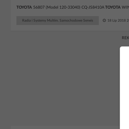
TOYOTA
56807 (Model 120-33040) CQ-JS8410A
TOYOTA
WIN
Radia i Systemy Multim. Samochodowe Serwis
18 Lip 2018 2
RE