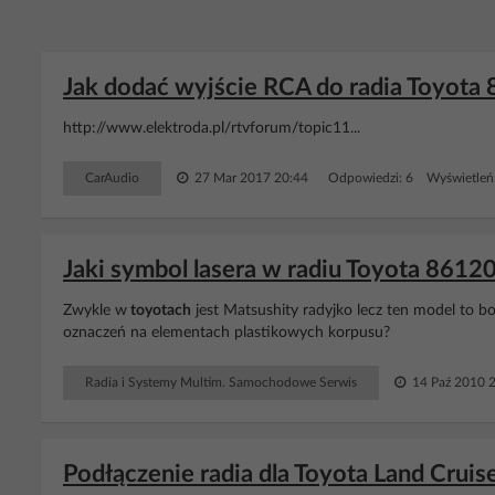
Jak dodać wyjście RCA do radia Toyota
http://www.elektroda.pl/rtvforum/topic11...
CarAudio
27 Mar 2017 20:44
Odpowiedzi: 6 Wyświetleń
Jaki symbol lasera w radiu Toyota 861
Zwykle w
toyotach
jest Matsushity radyjko lecz ten model to b
oznaczeń na elementach plastikowych korpusu?
Radia i Systemy Multim. Samochodowe Serwis
14 Paź 2010 
Podłączenie radia dla Toyota Land Cru