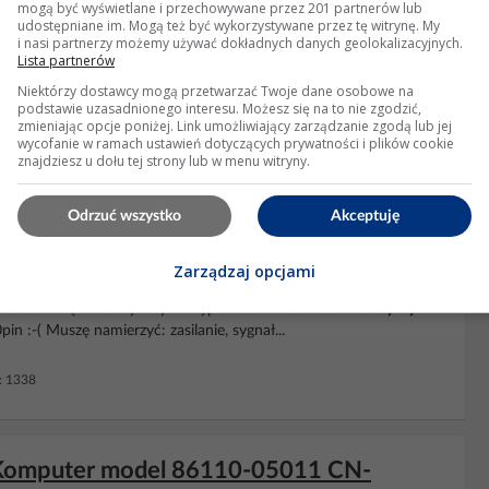
mogą być wyświetlane i przechowywane przez 201 partnerów lub
a wyświetlaczu "HELP"
udostępniane im. Mogą też być wykorzystywane przez tę witrynę. My
i nasi partnerzy możemy używać dokładnych danych geolokalizacyjnych.
Lista partnerów
abryczne
Toyota
( Fujitsu-Ten ), po 10 próbach wpisania kodu
lawisz. Ostatnio wpisywałem ten kod kilka lat temu, oczywiście
Niektórzy dostawcy mogą przetwarzać Twoje dane osobowe na
akumulator i jestem w kropce, a z
podstawie uzasadnionego interesu. Możesz się na to nie zgodzić,
radiem
...
zmieniając opcje poniżej. Link umożliwiający zarządzanie zgodą lub jej
wycofanie w ramach ustawień dotyczących prywatności i plików cookie
01:07
Odpowiedzi: 2 Wyświetleń: 2585
znajdziesz u dołu tej strony lub w menu witryny.
Odrzuć wszystko
Akceptuję
kamery cofania
Zarządzaj opcjami
adio
w
Toyocie
Verso II (2005r). Mam fabryczny model z
 Chce z wiązek fabrycznych wyprowadzić RCA. Kamera
toyoty
n :-( Muszę namierzyć: zasilanie, sygnał...
: 1338
. Komputer model 86110-05011 CN-