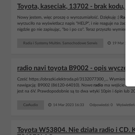
Toyota, kaseciak, 13702 - brak kodu, n
Nowy jestem, więc proszę o wyrozumiałość. Dziękuję :)
Radio
f
wyrzuciło na wyświetlacz napis "HELP", i nie reaguje na żaden k
nigdzie go nie zapisując, "bo i po co". Teraz przyszło wymienić 
Radia i Systemy Multim. Samochodowe Serwis
19 Mar 2012 
radio navi toyota B9002 - opis wyczek 
Cześć https://obrazki.elektroda.pl/3132077300_... Wymieniam
r
nawigacją: B9002 (86120-64010). Nowe
radio
ma wejście RCA.
jest na 6V. Prawdopodobnie są to dwa wtyki 10pin i 6pin lub 20pi
CarAudio
14 Mar 2023 16:33
Odpowiedzi: 0 Wyświetleń
Toyota W53804. Nie działa radio i CD