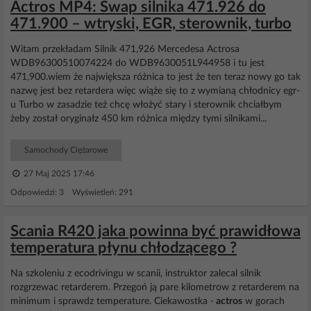
Actros MP4: Swap silnika 471.926 do
471.900 – wtryski, EGR, sterownik, turbo
Witam przekładam Silnik 471,926 Mercedesa Actrosa
WDB96300510074224 do WDB9630051L944958 i tu jest
471,900.wiem że największa różnica to jest że ten teraz nowy go tak
nazwę jest bez retardera więc wiąże się to z wymianą chłodnicy egr-
u Turbo w zasadzie też chcę włożyć stary i sterownik chciałbym
żeby został oryginałz 450 km różnica między tymi silnikami...
Samochody Ciężarowe
27 Maj 2025 17:46
Odpowiedzi: 3 Wyświetleń: 291
Scania R420 jaka powinna być prawidłowa
temperatura płynu chłodzącego ?
Na szkoleniu z ecodrivingu w scanii, instruktor zalecal silnik
rozgrzewac retarderem. Przegoń ją pare kilometrow z retarderem na
minimum i sprawdz temperature. Ciekawostka -
actros
w gorach