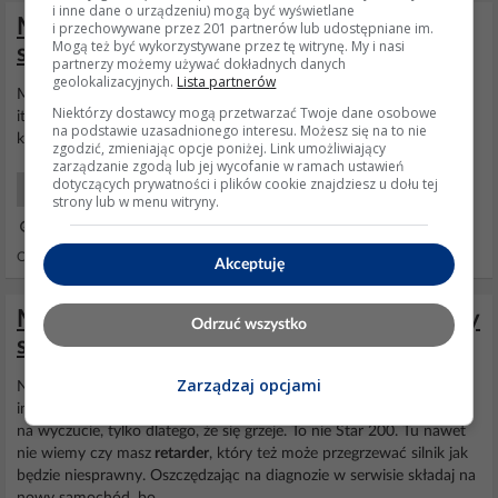
i inne dane o urządzeniu) mogą być wyświetlane
Mercedes Actros - Nie mozna nauczyc
i przechowywane przez 201 partnerów lub udostępniane im.
Mogą też być wykorzystywane przez tę witrynę. My i nasi
skrzyni biegow gs31
partnerzy możemy używać dokładnych danych
geolokalizacyjnych.
Lista partnerów
Mała czy duża? Mała
retarder
, duża sprzęgło, temperatura, obroty
Niektórzy dostawcy mogą przetwarzać Twoje dane osobowe
itp. Będą piny zaśniedziałe albo nie będzie dobrze dopięta to i będą
na podstawie uzasadnionego interesu. Możesz się na to nie
kłopoty. :)
zgodzić, zmieniając opcje poniżej. Link umożliwiający
zarządzanie zgodą lub jej wycofanie w ramach ustawień
dotyczących prywatności i plików cookie znajdziesz u dołu tej
Samochody Ciężarowe
strony lub w menu witryny.
29 Wrz 2014 22:07
Odpowiedzi: 19 Wyświetleń: 19599
Akceptuję
Mercedes Actros Mp4 2014 - Zagotowany
Odrzuć wszystko
silnik, przyczyny, błędy i rozwiązania
Zarządzaj opcjami
Nie zależy ci na sprawnym aucie. Post o twardej pracy silnika bez
informacji o podjętych testach komputerowych. Remont silnika też
na wyczucie, tylko dlatego, że się grzeje. To nie Star 200. Tu nawet
nie wiemy czy masz
retarder
, który też może przegrzewać silnik jak
będzie niesprawny. Oszczędzając na diagnozie w serwisie składaj na