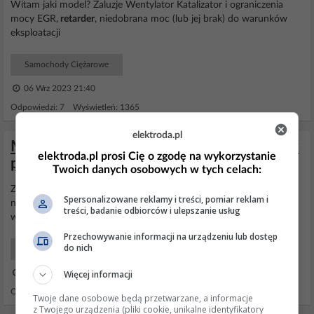
Witam jaki model? Żaluzje Wentylator Katalizator i ograniczenia
mocy EGR,
retarder
, niedobrana moc (lub jej brak) do warunków
eksploatacji
Samochody Ciężarowe
06 Wrz 2023 21:40
Odpowiedzi: 7 Wyświetleń: 1365
elektroda.pl
Mercedes Actros mp3 1844 - Utrata mocy
elektroda.pl prosi Cię o zgodę na wykorzystanie
przy odgłosie robura
Twoich danych osobowych w tych celach:
Z odgłosem robura kojarzy mi się tylko "retarder", sprawdzałeś czy
Spersonalizowane reklamy i treści, pomiar reklam i
nie uruchamia się samoczynnie? np częściowo tylko, jednak
treści, badanie odbiorców i ulepszanie usług
wystarczająco żeby był spadek mocy?
Przechowywanie informacji na urządzeniu lub dostęp
do nich
Samochody Ciężarowe
05 Mar 2020 17:38
Więcej informacji
Odpowiedzi: 11 Wyświetleń: 5070
Twoje dane osobowe będą przetwarzane, a informacje
z Twojego urządzenia (pliki cookie, unikalne identyfikatory