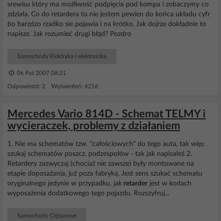
srewisu który ma możliwość podpięcia pod kompa i zobaczymy co
zdziała. Co do retardera to nie jestem pewien do końca układu cyfr
bo barzdzo rzadko sie pojawia i na krótko. Jak dojrze dokładnie to
napisze. Jak rozumieć drugi błąd? Pozdro
Samochody Elektryka i elektronika
06 Paź 2007 08:21
Odpowiedzi: 2 Wyświetleń: 4216
Mercedes Vario 814D - Schemat TELMY i
wycieraczek, problemy z działaniem
1. Nie ma schematów tzw. "całościowych" do tego auta, tak więc
szukaj schematów poszcz. podzespołów - tak jak napisałeś 2.
Retardery zazwyczaj (chociaż nie zawsze) były montowane na
etapie doposażania, już poza fabryką. Jest sens szukać schematu
oryginalnego jedynie w przypadku, jak
retarder
jest w kodach
wyposażenia dodatkowego tego pojazdu. Rozszyfruj...
Samochody Ciężarowe