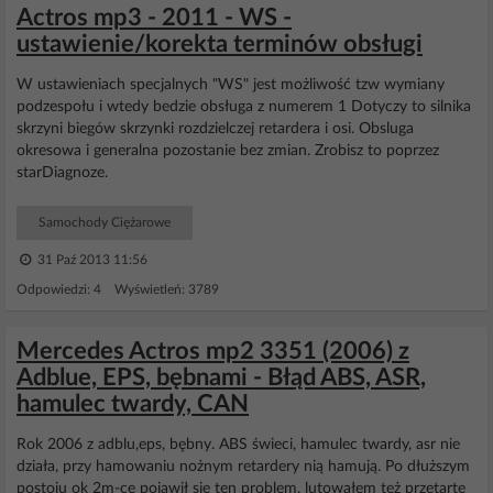
Actros mp3 - 2011 - WS -
ustawienie/korekta terminów obsługi
W ustawieniach specjalnych "WS" jest możliwość tzw wymiany
podzespołu i wtedy bedzie obsługa z numerem 1 Dotyczy to silnika
skrzyni biegów skrzynki rozdzielczej retardera i osi. Obsluga
okresowa i generalna pozostanie bez zmian. Zrobisz to poprzez
starDiagnoze.
Samochody Ciężarowe
31 Paź 2013 11:56
Odpowiedzi: 4 Wyświetleń: 3789
Mercedes Actros mp2 3351 (2006) z
Adblue, EPS, bębnami - Błąd ABS, ASR,
hamulec twardy, CAN
Rok 2006 z adblu,eps, bębny. ABS świeci, hamulec twardy, asr nie
działa, przy hamowaniu nożnym retardery nią hamują. Po dłuższym
postoju ok 2m-ce pojawił się ten problem, lutowałem też przetarte