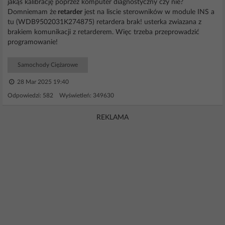
jakąś kalibrację poprzez komputer diagnostyczny czy nie?
Domniemam że
retarder
jest na liscie sterowników w module INS a
tu (WDB9502031K274875) retardera brak! usterka zwiazana z
brakiem komunikacji z retarderem. Więc trzeba przeprowadzić
programowanie!
Samochody Ciężarowe
28 Mar 2025 19:40
Odpowiedzi: 582 Wyświetleń: 349630
REKLAMA