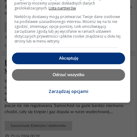
HC=341.00 ppm obj O2=.32000% obj Lambda=.86200 Obroty
partnerzy możemy używać dokładnych danych
2000-3000 tys CO=7.2600%obj CO2=10.610%obj HC=294.00 ppm
geolokalizacyjnych.
Lista partnerów
obj O2=.25000%obj Lambda=.81100 Czy
sonda
lambda nadaje sie...
Niektórzy dostawcy mogą przetwarzać Twoje dane osobowe
na podstawie uzasadnionego interesu. Możesz się na to nie
zgodzić, zmieniając opcje poniżej. Link umożliwiający
Samochody Elektryka i elektronika
zarządzanie zgodą lub jej wycofanie w ramach ustawień
dotyczących prywatności i plików cookie znajdziesz u dołu tej
08 Lut 2006 17:54
strony lub w menu witryny.
Odpowiedzi: 16 Wyświetleń: 4175
Akceptuję
Badanie sondy lambda! Wyniki załączone
w plikach avi.
Odrzuć wszystko
Witam. Badałem
sondę
lambda u mnie w samochodzie. Ponieważ
sam nie potrafię zweryfikowac tych wyników więc zwracam się do
Zarządzaj opcjami
was o pomoc. SAmochód to Opel Omega A z silnikiem 2,6 i z
instalacją gazową sekwencyjną która byłą niedawno założona i
jescze nic nie regulowana. Samochód na gazie bardzo nierówno
chodzi, cały się trzęsie i gaz dopala w rurze wydechowej....
Samochody Elektryka i elektronika
25 Lis 2004 00:39