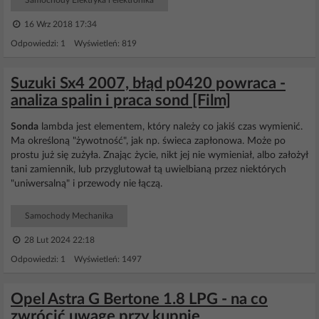
Samochody Elektryka i elektronika
16 Wrz 2018 17:34
Odpowiedzi: 1 Wyświetleń: 819
Suzuki Sx4 2007, błąd p0420 powraca -
analiza spalin i praca sond [Film]
Sonda
lambda jest elementem, który należy co jakiś czas wymienić.
Ma określoną "żywotność", jak np. świeca zapłonowa. Może po
prostu już się zużyła. Znając życie, nikt jej nie wymieniał, albo założył
tani zamiennik, lub przyglutował tą uwielbianą przez niektórych
"uniwersalną" i przewody nie łączą.
Samochody Mechanika
28 Lut 2024 22:18
Odpowiedzi: 1 Wyświetleń: 1497
Opel Astra G Bertone 1.8 LPG - na co
zwrócić uwagę przy kupnie