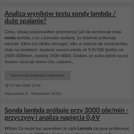
Analiza wyników testu sondy lambda /
duże spalanie?
Czesc, dzisiaj postanowiłem przemierzyć jak się zachowuje moja
sonda
lambda, a to z powodu spalania. 2x dziennie pokonuje
odcinek 10km (od silnika zimnego), niby w mieście ale raczej krótko
stoje na światłach. Spalanie wynosi wtedy ok 9.5l/100 (jeżdże od
2500-3000rpm, rzadziej 3500-4000). Dodam, że autko jedzie raczej
żwawo i pracuje równo (no, czasami...
Samochody Elektryka i elektronika
07 Wrz 2008 17:04
Odpowiedzi: 8 Wyświetleń: 14316
Sonda lambda próbuje przy 3000 obr/min -
przyczyny i analiza napięcia 0,6V
Witam Co może byc powodem że sąda
Lambda
zaczyna próbkowac