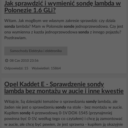
Jak sprawdzić i wymienić sondę lambda w
Polonezie 1.6 GLi?
Witam. Jak moglbym we wlasnym zakresie sprawdzic czy dziala
sonda
lambda? Mam w Polonezie
sonde
jednoprzewodowa. Czy jest
ona wymienna z kazda jednoprzewodowa
sonda
z innego pojazdu?
Pozdrawiam.
Samochody Elektryka i elektronika
08 Cze 2010 23:56
Odpowiedzi: 15 Wyświetleń: 15864
Opel Kaddet E - Sprawdzenie sondy
lambda bez montażu w aucie i inne kwestie
Witajcie, Są dziesiątki tematów o sprawdzaniu
sondy
lambda, ale
żaden nie jest o sprawdzeniu
sondy
na stole - bez montażu w aucie.
Kupiłem
sondę
4-przewodową 0-1V DOX-1545 (przynajmniej
powinna być 0-1V, według tego co czytałem) i chcę ją zamontować
w aucie, ale chcę być pewien, że jest sprawna - kupiłem ją okazyjnie