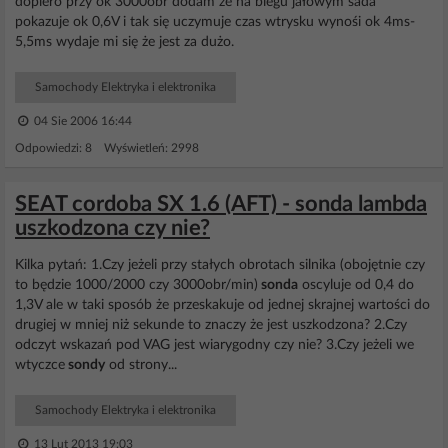
dopiero przy ok 3000obr dodam ze na biegu jałowym sada
pokazuje ok 0,6V i tak się uczymuje czas wtrysku wynośi ok 4ms-
5,5ms wydaje mi się że jest za dużo.
Samochody Elektryka i elektronika
04 Sie 2006 16:44
Odpowiedzi: 8 Wyświetleń: 2998
SEAT cordoba SX 1.6 (AFT) - sonda lambda
uszkodzona czy nie?
Kilka pytań: 1.Czy jeżeli przy stałych obrotach silnika (obojętnie czy
to będzie 1000/2000 czy 3000obr/min)
sonda
oscyluje od 0,4 do
1,3V ale w taki sposób że przeskakuje od jednej skrajnej wartości do
drugiej w mniej niż sekunde to znaczy że jest uszkodzona? 2.Czy
odczyt wskazań pod VAG jest wiarygodny czy nie? 3.Czy jeżeli we
wtyczce
sondy
od strony...
Samochody Elektryka i elektronika
13 Lut 2013 19:03