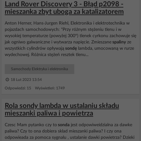
Land Rover Discovery 3 - Błąd p2098 -
mieszanka zbyt uboga za katalizatorem
Anton Herner, Hans-Jurgen Riehl, Elektronika i elektrotechnika w
pojazdach samochodowych: "Przy różnym stężeniu tlenu i w
wysokiej temperaturze (powyżej 300°) tlenek cyrkonu zachowuje się
jak ogniwo galwaniczne i wytwarza napięcie. Zmieszane
spaliny
ze
wszystkich cylindrów opływają
sondę
lambda, umocowaną w rurze
wydechowej. Różnica stężeń resztek tlenu...
Samochody Elektryka i elektronika
18 Lut 2023 13:54
Odpowiedzi: 15 Wyświetleń: 1749
Rola sondy lambda w ustalaniu składu
mieszanki paliwa i powietrza
Czesc Mam pytanko czy to
sonda
jest odpowiweidzialna za dawke
paliwa? Czy to ona dobiera sklad mieszanki paliwa? I czy ona
odpowieada za pomoca sygnalu , ustalanie dawki powietrza? Dzieki