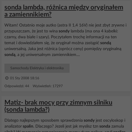
sonda lambda, różnica między oryginałem
a zamiennikiem?
Witam! Ostatnio moje autko (astra II 1,4 16V) nie jest zbyt zrywne i
przypuszczam, że jest to wina
sondy
lambda (ma ona 4 kabelki:
czarny, dwa białe i szary). Poczytałem trochę informacji na ten
temat i dowiedziałem się, że oryginał można zastąpić
sondą
uniwersalną. Jaka jest różnica (oprócz ceny) pomiędzy oryginalną
sondą
, a jej uniwersalnym zamiennikiem....
Samochody Elektryka i elektronika
01 Sty 2008 18:16
Odpowiedzi: 44 Wyświetleń: 17297
Matiz- brak mocy przy zimnym silniku
(sonda lambda?)
Dlatego najlepszym sposobem sprawdzenia
sondy
jest oscyloskop i
analizator
spalin
. Dlaczego? Jezeli jest jak myslisz tzn
sonda
zamula