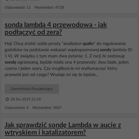
Odpowiedzi: 11 Wyświetleń: 4728
sonda lambda 4 przewodowa - jak
podłączyć od zera?
Hej! Chcę zrobić sobie prosty "analizator
spalin
" do regulowania
gaźników na podstawie wskazań wąskopasmowej
sondy
lambda (0-
1 V). W związku z tym mam dwa pytania: 1. Z racji że zastosuję
sondę
ogrzewaną, będzie miała ona 4 przewody: dwa białe, jeden
czarny i jeden szary. Czy moglibyście mi wytłumaczyć który
przewód jest od czego? Wydaje mi się że będzie...
Samochody Początkujący
28 Sie 2019 21:45
Odpowiedzi: 4 Wyświetleń: 5067
Jak sprawdzić sondę Lambda w aucie z
wtryskiem i katalizatorem?