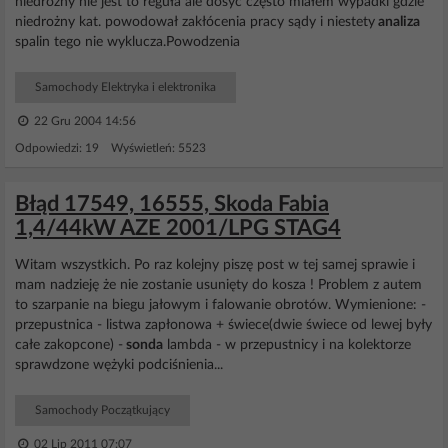
niedrożny nie jest to reguła ale dosyć często miałem wypadki gdzie
niedrożny kat. powodował zakłócenia pracy sądy i niestety
analiza
spalin tego nie wyklucza.Powodzenia
Samochody Elektryka i elektronika
22 Gru 2004 14:56
Odpowiedzi: 19 Wyświetleń: 5523
Błąd 17549, 16555, Skoda Fabia
1,4/44kW AZE 2001/LPG STAG4
Witam wszystkich. Po raz kolejny piszę post w tej samej sprawie i
mam nadzieję że nie zostanie usunięty do kosza ! Problem z autem
to szarpanie na biegu jałowym i falowanie obrotów. Wymienione: -
przepustnica - listwa zapłonowa + świece(dwie świece od lewej były
całe zakopcone) -
sonda
lambda - w przepustnicy i na kolektorze
sprawdzone wężyki podciśnienia...
Samochody Początkujący
02 Lip 2011 07:07