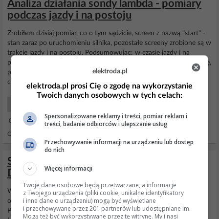
Analiza działania sondy lambda - pomiary
podczas jazdy i na postoju
Zrobiłem dzisiaj pomiar, co o tym sądzicie, screen z nazwą "start" -
stan zaraz po uruchomieniu silnika, pozostałe screeny zrobione są w
trakcie jazdy i na postoju. Podsumowując: w czasie jazdy i na
postoju górna
sonda
zachowuje się prawidłowo - chyba, że się mylę,
elektroda.pl
proszę mnie poprawić,
sonda
dolna ma w większości wskazanie w
czasie jazdy i na postoju...
elektroda.pl prosi Cię o zgodę na wykorzystanie
Twoich danych osobowych w tych celach:
Samochody Elektryka i elektronika
Spersonalizowane reklamy i treści, pomiar reklam i
15 Sty 2017 12:42
treści, badanie odbiorców i ulepszanie usług
Odpowiedzi: 0 Wyświetleń: 681
Przechowywanie informacji na urządzeniu lub dostęp
do nich
Sonda Lambda-- Wykres ze stacji
Więcej informacji
Diagnostycznej-----
Twoje dane osobowe będą przetwarzane, a informacje
Witam dzis podjechalem na stacje sprawdzic wartosci
spalin
(bo
z Twojego urządzenia (pliki cookie, unikalne identyfikatory
i inne dane o urządzeniu) mogą być wyświetlane
obroty mi wariuja) przy hamowaniu skacza do 2000tys Protokol
i przechowywane przez 201 partnerów lub udostępniane im.
Pomiaru: Obroty jalowe: CO=5.2500 % obj CO2=11.820% obj
Mogą też być wykorzystywane przez tę witrynę. My i nasi