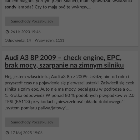
kablem diagnostycznym (Opel Skaner), mam sprawdzać wskazania
sondy
lambda? Czy to mają być te wykresy,...
Samochody Początkujący
26 Lis 2023 19:46
Odpowiedzi: 14 Wyświetleń: 1131
Audi A3 8P 2009 – check engine, EPC,
brak mocy, szarpanie na zimnym silniku
Hej, jestem właścicielką Audi a3 8p z 2009r. Jeżdżę nim od roku i
przyszedł czas na pojawienie się pierwszej usterki. Zaświecił się czek
silnika a znim epc. Auto nie ma mocy, pedal gazu w podłodze a o...
1. Krótka odpowiedź W ponad 80 % podobnych przypadków w 2.0
TFSI (EA113) przy kodach „nieszczelność układu dolotowego” i
„system pomiaru paliwa/jałowy”...
Samochody Początkujący
17 Maj 2025 19:06