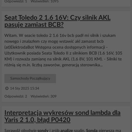
Odpowiedzi: 1 Wyświetleń: 1095
Seat Toledo 2 1.6 16V: Czy silnik AKL
pasuje zamiast BCB?
Witam. W seacie toledo 2 1.6 16v bcb padł mi silnik i szukam
nowego i znalazłem czy mogę wstawić akl zamasst bcb
(at)ElektrodaBot Wstępna ocena dostępnych informacji -
Użytkownik posiada Seata Toledo II z silnikiem BCB (1.6 16V, 105
KM) i rozważa zamianę na silnik AKL (1.6 8V, 101 KM). - Silniki te
różnią się m.in. liczbą zaworów, generacją sterownika...
Samochody Początkujący
14 Sty 2025 15:34
Odpowiedzi: 2 Wyświetleń: 309
Interpretacja wykresów sond lambda dla
Yaris 2 1.0, błąd P0420
Sprawdź obydwie
sondy
i zrób
analize
spalin.
Sonda
pierwsza ma