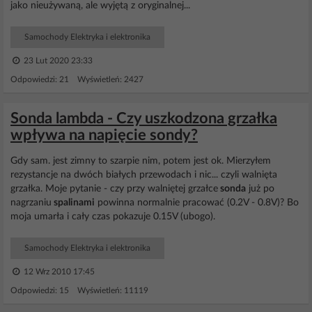
jako nieużywaną, ale wyjętą z oryginalnej...
Samochody Elektryka i elektronika
23 Lut 2020 23:33
Odpowiedzi: 21 Wyświetleń: 2427
Sonda lambda - Czy uszkodzona grzałka
wpływa na napięcie sondy?
Gdy sam. jest zimny to szarpie nim, potem jest ok. Mierzyłem
rezystancje na dwóch białych przewodach i nic... czyli walnięta
grzałka. Moje pytanie - czy przy walniętej grzałce
sonda
już po
nagrzaniu
spalinami
powinna normalnie pracować (0.2V - 0.8V)? Bo
moja umarła i cały czas pokazuje 0.15V (ubogo).
Samochody Elektryka i elektronika
12 Wrz 2010 17:45
Odpowiedzi: 15 Wyświetleń: 11119