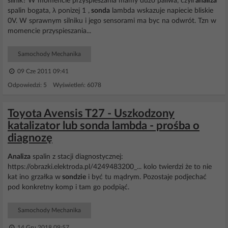
silnik? W momencie przyspieszania mamy duzo paliwa, czyli
analiza
spalin bogata, λ ponizej 1 ,
sonda
lambda wskazuje napiecie bliskie
0V. W sprawnym silniku i jego sensorami ma byc na odwrót. Tzn w
momencie przyspieszania...
Samochody Mechanika
09 Cze 2011 09:41
Odpowiedzi: 5 Wyświetleń: 6078
Toyota Avensis T27 - Uszkodzony
katalizator lub sonda lambda - prośba o
diagnozę
Analiza
spalin z stacji diagnostycznej:
https://obrazki.elektroda.pl/4249483200_... kolo twierdzi że to nie
kat ino grzałka w
sondzie
i być tu mądrym. Pozostaje podjechać
pod konkretny komp i tam go podpiąć.
Samochody Mechanika
14 Gru 2018 09:57