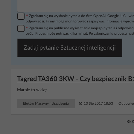
*
Zgadzam się na wysłanie pytania do firm OpenAI, Google LLC - wła
odpowiedzi. Firmy mogą monitorować i zapisywać informacje wprow
*
Zgadzam się na publiczne wyświetlanie mojego pytania i odpowiedz
osób. Proces może potrwać kilka minut. Po zakończeniu procesu nast
Zadaj pytanie Sztucznej inteligencji
Tagred TA360 3KW - Czy bezpiecznik 
Marnie to widzę.
Elektro Maszyny i Urządzenia
10 Sie 2017 18:53
Odpowied
RE