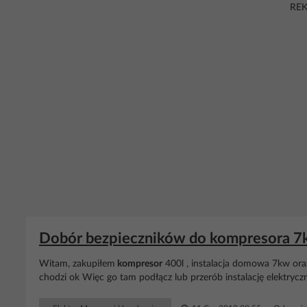
RE
Dobór bezpieczników do kompresora 7k
Witam, zakupiłem
kompresor
400l , instalacja domowa 7kw or
chodzi ok Więc go tam podłącz lub przerób instalację elektrycz