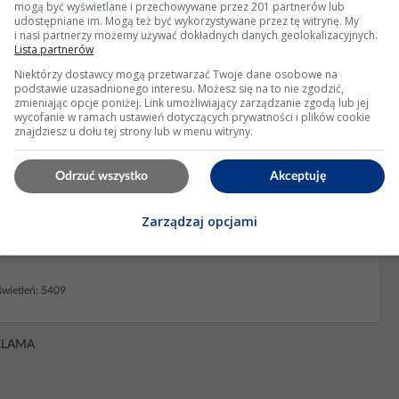
mogą być wyświetlane i przechowywane przez 201 partnerów lub
zy to kwestia zbyt małego bezpiecznika?
udostępniane im. Mogą też być wykorzystywane przez tę witrynę. My
i nasi partnerzy możemy używać dokładnych danych geolokalizacyjnych.
Lista partnerów
ie znacznie większy. Odbiornik 11kW, to nie jest odkurzacz.
 kątem właśnie prądu rozruchowego i spadków napięcia na tej
Niektórzy dostawcy mogą przetwarzać Twoje dane osobowe na
 odbiornik, a pod instalację elektryczną (odpowiednie...
podstawie uzasadnionego interesu. Możesz się na to nie zgodzić,
zmieniając opcje poniżej. Link umożliwiający zarządzanie zgodą lub jej
wycofanie w ramach ustawień dotyczących prywatności i plików cookie
yświetleń: 2238
znajdziesz u dołu tej strony lub w menu witryny.
Odrzuć wszystko
Akceptuję
uczy przy "dobijaniu"
Zarządzaj opcjami
zy też staje w trakcie pompowania? - jeśli dobija to na pewno zawór
y padł..
wietleń: 5409
KLAMA