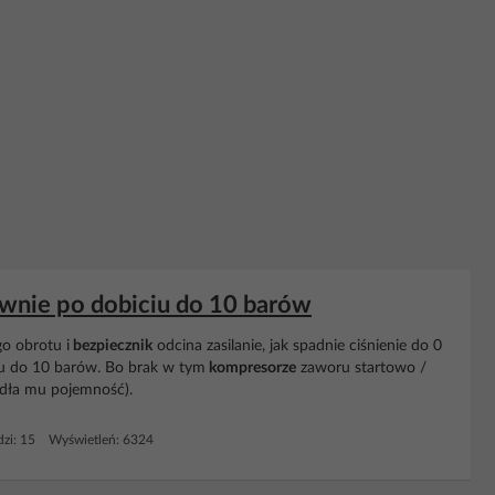
ownie po dobiciu do 10 barów
go obrotu i
bezpiecznik
odcina zasilanie, jak spadnie ciśnienie do 0
wu do 10 barów. Bo brak w tym
kompresorze
zaworu startowo /
adła mu pojemność).
zi: 15 Wyświetleń: 6324