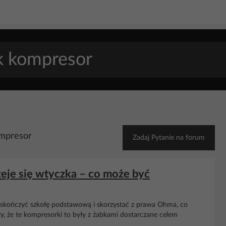
ompresor
Zadaj Pytanie na forum
zeje się wtyczka – co może być
o skończyć szkołę podstawową i skorzystać z prawa Ohma, co
y, że te kompresorki to były z żabkami dostarczane celem