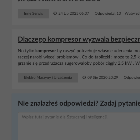
Inne Serwis
24 Lip 2025 06:37
Odpowiedzi: 10 Wyświetl
Dlaczego kompresor wyzwala bezpieczni
No tylko
kompresor
by ruszyć potrzebuje właśnie uderzenia mocy
raczej narobi więcej problemów . Co do tabliczki : może te 2,
grzanie się przedłużacza sugerowałoby pobór ciągły 2,5 kW . W 
Elektro Maszyny i Urządzenia
09 Sie 2020 20:29
Odpowied
Nie znalazłeś odpowiedzi? Zadaj pytanie