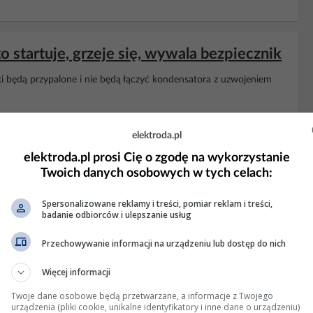
startuje, grzeje się, wywala bezpiecznik
tyki będą przypalone i nie będą łączyć kondensatora z uzwojeniem
zi: 9 Wyświetleń: 19761
elektroda.pl
elektroda.pl prosi Cię o zgodę na wykorzystanie
Twoich danych osobowych w tych celach:
zy wilgotności - jakie działania?
Spersonalizowane reklamy i treści, pomiar reklam i treści,
y do skrzynki w garażu 3x4mm2 - różnicówka: 25A -
bezpiecznik
badanie odbiorców i ulepszanie usług
ło 10m) przez przełącznik, na końcu gniazdko
Kompresor
ripper
 pomieszczeniu, z kratkami. Wilgotność oraz temperatura...
Przechowywanie informacji na urządzeniu lub dostęp do nich
etleń: 2514
Więcej informacji
Twoje dane osobowe będą przetwarzane, a informacje z Twojego
urządzenia (pliki cookie, unikalne identyfikatory i inne dane o urządzeniu)