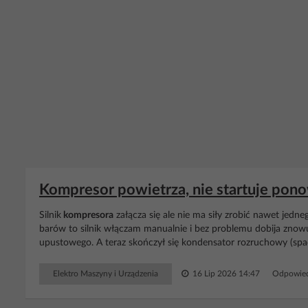
Kompresor powietrza, nie startuje pon
Silnik
kompresora
załącza się ale nie ma siły zrobić nawet jedne
barów to silnik włączam manualnie i bez problemu dobija zno
upustowego. A teraz skończył się kondensator rozruchowy (sp
Elektro Maszyny i Urządzenia
16 Lip 2026 14:47
Odpowied