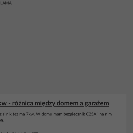
KLAMA
w - różnica między domem a garażem
az silnik tez ma 7kw. W domu mam
bezpiecznik
C25A i na nim
ną.