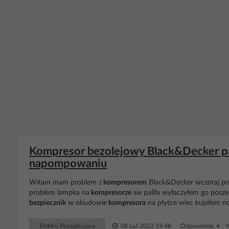
Kompresor bezolejowy Black&Decker pal
napompowaniu
Witam mam problem z
kompresorem
Black&Decker wczoraj pom
problem lampka na
kompresorze
sie paliła wyłaczyłem go pos
bezpiecznik
w obudowie
kompresora
na płytce wiec kupiłem no
Elektro Początkujący
08 Lut 2023 19:48
Odpowiedzi: 4 W