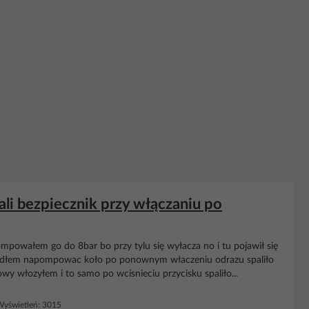
i bezpiecznik przy włączaniu po
powałem go do 8bar bo przy tylu się wyłacza no i tu pojawił się
zedłem napompowac koło po ponownym właczeniu odrazu spaliło
wy włozyłem i to samo po wcisnieciu przycisku spaliło...
yświetleń: 3015