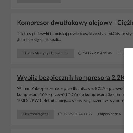
Kompresor dwutłokowy olejowy - Ciężko 
Tak to są talerzyki i dociskają dwie blaszki ze stykami.Gdy te s
,to może się silnik spalić.
Elektro Maszyny i Urządzenia
24 Lip 2014 12:49
Odpowied
Wybija bezpiecznik kompresora 2.2KW pr
Witam. Zabezpieczenie: - przedlicznikowe: B25A - przewód YK
kompresora 16A - przewód YDYp do
kompresora
3x2,5mm2 (oko
100l 2.2KW (5-letni) umiejscowiony za garażem w wymurowanym
Elektronarzędzia
19 Sty 2024 11:27
Odpowiedzi: 4 Wyświ