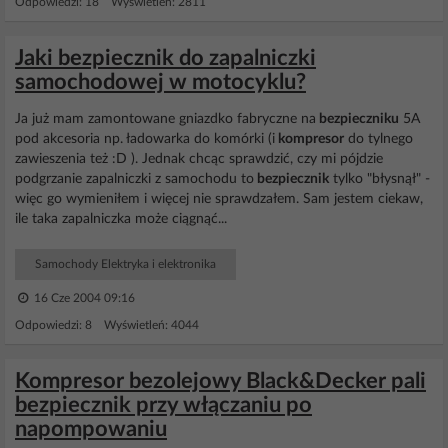
Odpowiedzi: 18 Wyświetleń: 2811
Jaki bezpiecznik do zapalniczki
samochodowej w motocyklu?
Ja już mam zamontowane gniazdko fabryczne na
bezpieczniku
5A
pod akcesoria np. ładowarka do komórki (i
kompresor
do tylnego
zawieszenia też :D ). Jednak chcąc sprawdzić, czy mi pójdzie
podgrzanie zapalniczki z samochodu to
bezpiecznik
tylko "błysnął" -
więc go wymieniłem i więcej nie sprawdzałem. Sam jestem ciekaw,
ile taka zapalniczka może ciągnąć...
Samochody Elektryka i elektronika
16 Cze 2004 09:16
Odpowiedzi: 8 Wyświetleń: 4044
Kompresor bezolejowy Black&Decker pali
bezpiecznik przy włączaniu po
napompowaniu