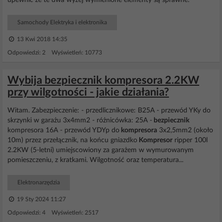
upewnić że te dwa wyżej wymienione elementy są sprawne.
Samochody Elektryka i elektronika
13 Kwi 2018 14:35
Odpowiedzi: 2 Wyświetleń: 10773
Wybija bezpiecznik kompresora 2.2KW
przy wilgotności - jakie działania?
Witam. Zabezpieczenie: - przedlicznikowe: B25A - przewód YKy do
skrzynki w garażu 3x4mm2 - różnicówka: 25A -
bezpiecznik
kompresora 16A - przewód YDYp do
kompresora
3x2,5mm2 (około
10m) przez przełącznik, na końcu gniazdko
Kompresor
ripper 100l
2.2KW (5-letni) umiejscowiony za garażem w wymurowanym
pomieszczeniu, z kratkami. Wilgotność oraz temperatura...
Elektronarzędzia
19 Sty 2024 11:27
Odpowiedzi: 4 Wyświetleń: 2517