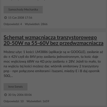
Samochody Mechanika
15 Cze 2008 17:56
Odpowiedzi: 4 Wyświetleń: 2866
Schemat wzmacniacza tranzystorowego
20-50W na 55-60V bez przedwzmacniacza
Możesz użyc 1 kości: LM3886 (aplikacje są w GOOGLE), zasilanie aż
do ± 42V czyli do 84V przy zasilaniu jednostronnym, ta kośc daje
moc wyjściową 68W na 4Ω przy zasilaniu ± 28V. Jeżeli to mało, to
na wyjściu tej kości możesz dac wtórnik emiterowy 2 tranzystory
pnp - npn połączone emiterami i bazami, miedzy E i B daj opornik
50Ω,...
Inne Serwis
30 Sty 2006 00:06
Odpowiedzi: 10 Wyświetleń: 1659