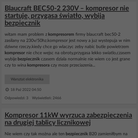
Blaucraft BEC50-2 230V – kompresor nie
startuje, przygasa światło, wybija
bezpiecznik
witam mam problem z
kompresorem
firmy blaucraft bec50-2
zasilany na 230v/50hz.kompresor jest nowy a juz wystepuja w nim
dziwne rzeczy.kiedy chce go wlaczyc zeby nabic butle powietrzem
kompresor
nie chce wejsc na obroty,przygasa lekko swiatlo,czasem
wybije
bezpiecznik
czasem dziala normalnie nie wiem co jest grane
czy to wina
kompresora
czy moze przeciazenia...
Warsztat elektronika
18 Paź 2022 04:50
Odpowiedzi: 3 Wyświetleń: 2466
Kompresor 11kW wyrzuca zabezpieczenia
na drugiej tablicy licznikowej
Nie wiem czy tak można ale ten
bezpiecznik
B20 zamieniłbym na