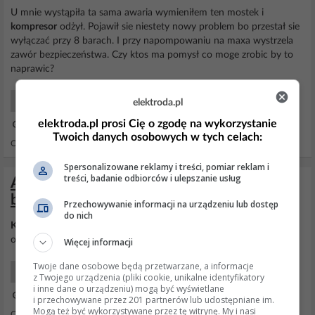
U mnie wystąpiła ta sama awaria wymieniłem ten mostek i
kompresor
odżył. Pojawił sie niestety nowy problem bo przestał sie
wyłączać przy 8 barach. I przy napompowaniu na maxa wystrzela
zawór bezpieczeństwa. Czy ktos ma pomysł co moge zrobic by to
naprawic?
Elektro Początkujący
elektroda.pl
elektroda.pl prosi Cię o zgodę na wykorzystanie
08 Lut 2023 19:48
Twoich danych osobowych w tych celach:
Odpowiedzi: 4 Wyświetleń: 3015
Spersonalizowane reklamy i treści, pomiar reklam i
treści, badanie odbiorców i ulepszanie usług
Audi a6 c5 1.9tdi - Przepalajacy sie
bezpiecznik klimatyzacj
Przechowywanie informacji na urządzeniu lub dostęp
do nich
Kompresor
prawdopodobnie się sypie. Jak masz możliwość to
odepnij go i wtedy sprawdź.
Więcej informacji
Twoje dane osobowe będą przetwarzane, a informacje
Samochody Klimatyzacje Ogrzewanie
z Twojego urządzenia (pliki cookie, unikalne identyfikatory
i inne dane o urządzeniu) mogą być wyświetlane
21 Cze 2016 15:27
i przechowywane przez 201 partnerów lub udostępniane im.
Mogą też być wykorzystywane przez tę witrynę. My i nasi
Odpowiedzi: 8 Wyświetleń: 2949