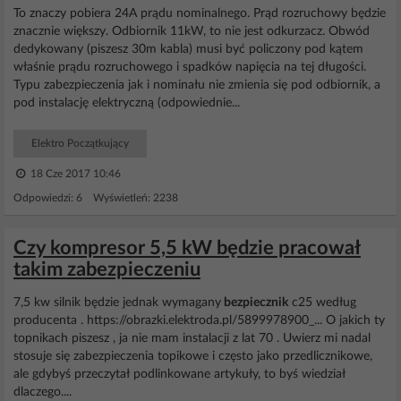
To znaczy pobiera 24A prądu nominalnego. Prąd rozruchowy będzie
znacznie większy. Odbiornik 11kW, to nie jest odkurzacz. Obwód
dedykowany (piszesz 30m kabla) musi być policzony pod kątem
właśnie prądu rozruchowego i spadków napięcia na tej długości.
Typu zabezpieczenia jak i nominału nie zmienia się pod odbiornik, a
pod instalację elektryczną (odpowiednie...
Elektro Początkujący
18 Cze 2017 10:46
Odpowiedzi: 6 Wyświetleń: 2238
Czy kompresor 5,5 kW będzie pracował
takim zabezpieczeniu
7,5 kw silnik będzie jednak wymagany
bezpiecznik
c25 według
producenta . https://obrazki.elektroda.pl/5899978900_... O jakich ty
topnikach piszesz , ja nie mam instalacji z lat 70 . Uwierz mi nadal
stosuje się zabezpieczenia topikowe i często jako przedlicznikowe,
ale gdybyś przeczytał podlinkowane artykuły, to byś wiedział
dlaczego....