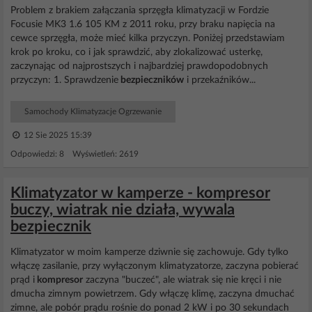
Problem z brakiem załączania sprzęgła klimatyzacji w Fordzie
Focusie MK3 1.6 105 KM z 2011 roku, przy braku napięcia na
cewce sprzęgła, może mieć kilka przyczyn. Poniżej przedstawiam
krok po kroku, co i jak sprawdzić, aby zlokalizować usterkę,
zaczynając od najprostszych i najbardziej prawdopodobnych
przyczyn: 1. Sprawdzenie
bezpieczników
i przekaźników...
Samochody Klimatyzacje Ogrzewanie
12 Sie 2025 15:39
Odpowiedzi: 8 Wyświetleń: 2619
Klimatyzator w kamperze - kompresor
buczy, wiatrak nie działa, wywala
bezpiecznik
Klimatyzator w moim kamperze dziwnie się zachowuje. Gdy tylko
włączę zasilanie, przy wyłączonym klimatyzatorze, zaczyna pobierać
prąd i
kompresor
zaczyna "buczeć", ale wiatrak się nie kręci i nie
dmucha zimnym powietrzem. Gdy włączę klimę, zaczyna dmuchać
zimne, ale pobór prądu rośnie do ponad 2 kW i po 30 sekundach