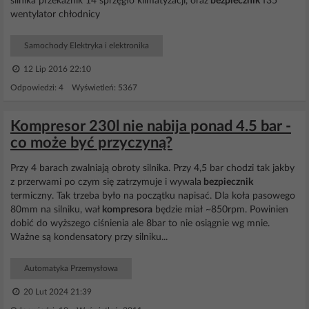
silnika przekaźnik 14 sprzęgło klimatyzacji, oraz
bezpiecznik
f35
wentylator chłodnicy
Samochody Elektryka i elektronika
12 Lip 2016 22:10
Odpowiedzi: 4 Wyświetleń: 5367
Kompresor 230l nie nabija ponad 4.5 bar -
co może być przyczyną?
Przy 4 barach zwalniają obroty silnika. Przy 4,5 bar chodzi tak jakby
z przerwami po czym się zatrzymuje i wywala
bezpiecznik
termiczny. Tak trzeba było na początku napisać. Dla koła pasowego
80mm na silniku, wał
kompresora
będzie miał ~850rpm. Powinien
dobić do wyższego ciśnienia ale 8bar to nie osiągnie wg mnie.
Ważne są kondensatory przy silniku...
Automatyka Przemysłowa
20 Lut 2024 21:39