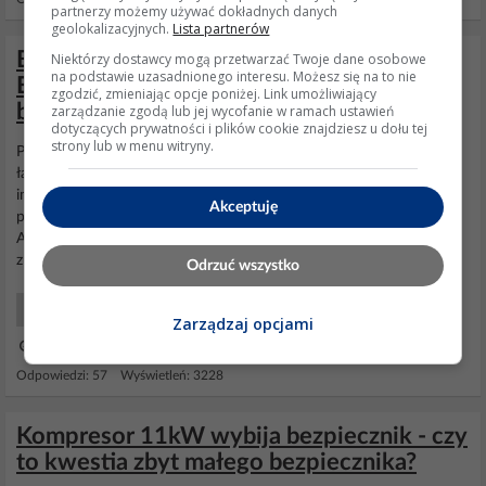
partnerzy możemy używać dokładnych danych
geolokalizacyjnych.
Lista partnerów
Bezpiecznik rozłączył po zaniku prądu:
Niektórzy dostawcy mogą przetwarzać Twoje dane osobowe
na podstawie uzasadnionego interesu. Możesz się na to nie
Elektrownia, sytuacja powtórzona, piętro
zgodzić, zmieniając opcje poniżej. Link umożliwiający
budynku, przyczyna?
zarządzanie zgodą lub jej wycofanie w ramach ustawień
dotyczących prywatności i plików cookie znajdziesz u dołu tej
strony lub w menu witryny.
Połączona była pod prąd lodówka i dwa wyłączone laptopy, 3
ładowarki od telefonów, Poza lodówką reszta to zasilacze
impulsowe. Przy podaniu napięcia sieciowego chwilowy pobór
Akceptuję
prądu przez zasilacze+startujący
kompresor
lodówki i efekt jak u
Autora. wyskakuje mi temperatorówka gdy idzie mikrofala i
zmywarka. Nie ma czegoś takiego jak "temperatorówka",...
Odrzuć wszystko
Elektryka Instalacje i Sieci
Zarządzaj opcjami
19 Kwi 2023 11:22
Odpowiedzi: 57 Wyświetleń: 3228
Kompresor 11kW wybija bezpiecznik - czy
to kwestia zbyt małego bezpiecznika?