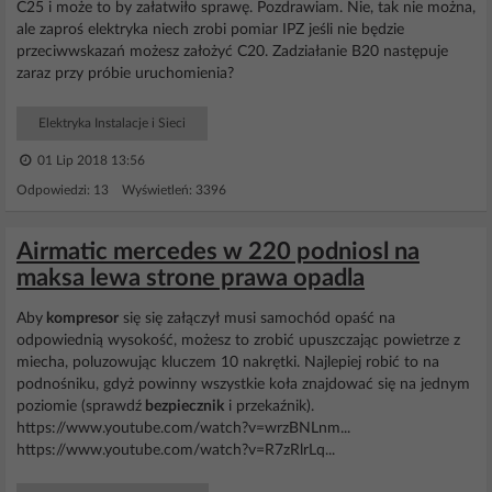
C25 i może to by załatwiło sprawę. Pozdrawiam. Nie, tak nie można,
ale zaproś elektryka niech zrobi pomiar IPZ jeśli nie będzie
przeciwwskazań możesz założyć C20. Zadziałanie B20 następuje
zaraz przy próbie uruchomienia?
Elektryka Instalacje i Sieci
01 Lip 2018 13:56
Odpowiedzi: 13 Wyświetleń: 3396
Airmatic mercedes w 220 podniosl na
maksa lewa strone prawa opadla
Aby
kompresor
się się załączył musi samochód opaść na
odpowiednią wysokość, możesz to zrobić upuszczając powietrze z
miecha, poluzowując kluczem 10 nakrętki. Najlepiej robić to na
podnośniku, gdyż powinny wszystkie koła znajdować się na jednym
poziomie (sprawdź
bezpiecznik
i przekaźnik).
https://www.youtube.com/watch?v=wrzBNLnm...
https://www.youtube.com/watch?v=R7zRlrLq...