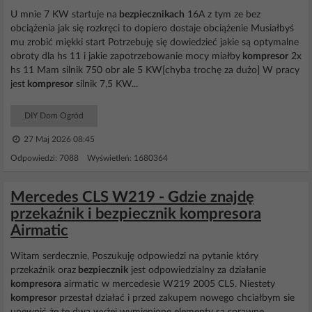
U mnie 7 KW startuje na
bezpiecznikach
16A z tym ze bez
obciążenia jak się rozkręci to dopiero dostaje obciążenie Musiałbyś
mu zrobić miękki start Potrzebuję się dowiedzieć jakie są optymalne
obroty dla hs 11 i jakie zapotrzebowanie mocy miałby
kompresor
2x
hs 11 Mam silnik 750 obr ale 5 KW[chyba trochę za dużo] W pracy
jest
kompresor
silnik 7,5 KW...
DIY Dom Ogród
27 Maj 2026 08:45
Odpowiedzi: 7088 Wyświetleń: 1680364
Mercedes CLS W219 - Gdzie znajdę
przekaźnik i bezpiecznik kompresora
Airmatic
Witam serdecznie, Poszukuję odpowiedzi na pytanie który
przekaźnik oraz
bezpiecznik
jest odpowiedzialny za działanie
kompresora
airmatic w mercedesie W219 2005 CLS. Niestety
kompresor
przestał działać i przed zakupem nowego chciałbym sie