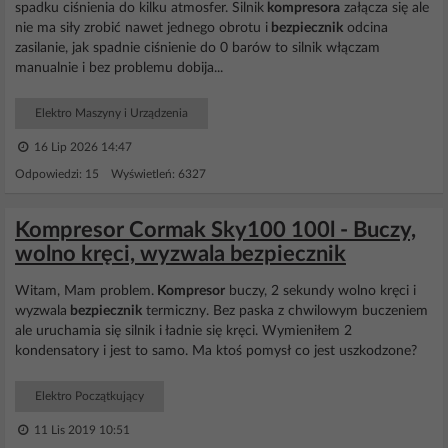
spadku ciśnienia do kilku atmosfer. Silnik
kompresora
załącza się ale
nie ma siły zrobić nawet jednego obrotu i
bezpiecznik
odcina
zasilanie, jak spadnie ciśnienie do 0 barów to silnik włączam
manualnie i bez problemu dobija...
Elektro Maszyny i Urządzenia
16 Lip 2026 14:47
Odpowiedzi: 15 Wyświetleń: 6327
Kompresor Cormak Sky100 100l - Buczy,
wolno kręci, wyzwala bezpiecznik
Witam, Mam problem.
Kompresor
buczy, 2 sekundy wolno kręci i
wyzwala
bezpiecznik
termiczny. Bez paska z chwilowym buczeniem
ale uruchamia się silnik i ładnie się kręci. Wymieniłem 2
kondensatory i jest to samo. Ma ktoś pomysł co jest uszkodzone?
Elektro Początkujący
11 Lis 2019 10:51