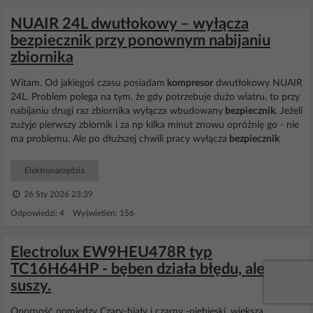
NUAIR 24L dwutłokowy – wyłącza
bezpiecznik przy ponownym nabijaniu
zbiornika
Witam. Od jakiegoś czasu posiadam
kompresor
dwutłokowy NUAIR
24L. Problem polega na tym, że gdy potrzebuje dużo wiatru, to przy
nabijaniu drugi raz zbiornika wyłącza wbudowany
bezpiecznik
. Jeżeli
zużyje pierwszy zbiornik i za np kilka minut znowu opróżnię go - nie
ma problemu. Ale po dłuższej chwili pracy wyłącza
bezpiecznik
Elektronarzędzia
26 Sty 2026 23:39
Odpowiedzi: 4 Wyświetleń: 156
Electrolux EW9HEU478R typ
TC16H64HP - bęben działa błędu, ale nie
suszy.
Oporność pomiędzy Czary-biały i czarny -niebieski, większą