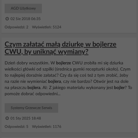
AGD Użytkowy
02 Sie 2018 06:35
Odpowiedzi: 2 Wyświetleń: 5124
Czym załatać małą dziurkę w bojlerze
CWU, by uniknąć wymiany?
Dzień dobry wszystkim. W
bojlerze
CWU zrobiła mi się dziurka
wielkości główki od szpilki (średnica gumki recepturki około). Czym
to najlepiej doraźnie załatać? Czy da się coś też z tym zrobić, żeby
na razie nie wymieniać
bojlera
, czy nie bardzo? Otwór jest na dole
na płaszczu
bojlera
. AI: Z jakiego materiału wykonany jest
bojler
? To
pomoże dobrać odpowiedni...
Systemy Grzewcze Serwis
01 Sty 2025 18:48
Odpowiedzi: 5 Wyświetleń: 1176