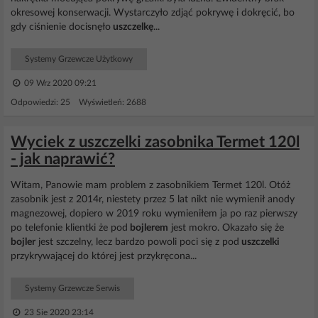
okresowej konserwacji. Wystarczyło zdjąć pokrywę i dokręcić, bo
gdy ciśnienie docisnęło
uszczelkę
...
Systemy Grzewcze Użytkowy
09 Wrz 2020 09:21
Odpowiedzi: 25 Wyświetleń: 2688
Wyciek z uszczelki zasobnika Termet 120l
- jak naprawić?
Witam, Panowie mam problem z zasobnikiem Termet 120l. Otóż
zasobnik jest z 2014r, niestety przez 5 lat nikt nie wymienił anody
magnezowej, dopiero w 2019 roku wymieniłem ja po raz pierwszy
po telefonie klientki że pod
bojlerem
jest mokro. Okazało się że
bojler
jest szczelny, lecz bardzo powoli poci się z pod
uszczelki
przykrywającej do której jest przykręcona...
Systemy Grzewcze Serwis
23 Sie 2020 23:14