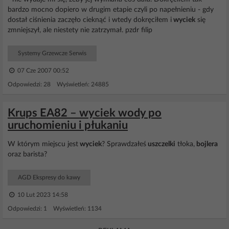
bardzo mocno dopiero w drugim etapie czyli po napełnieniu - gdy
dostał ciśnienia zaczęło cieknąć i wtedy dokręciłem i
wyciek
się
zmniejszył, ale niestety nie zatrzymał. pzdr filip
Systemy Grzewcze Serwis
07 Cze 2007 00:52
Odpowiedzi: 28 Wyświetleń: 24885
Krups EA82 – wyciek wody po
uruchomieniu i płukaniu
W którym miejscu jest
wyciek
? Sprawdzałeś
uszczelki
tłoka,
bojlera
oraz barista?
AGD Ekspresy do kawy
10 Lut 2023 14:58
Odpowiedzi: 1 Wyświetleń: 1134