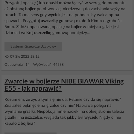
Przygotuj opaskę ( lub opaski można łączyć w szereg do momentu
aż obstaną
bojler
po obwodzie) nierdzewną do zaciskania węży na
rurach. To ma sens gdy
wyciek
jest na pobocznicy walca np na
spawach. Przygotuj
uszczelkę
gumową około fi10mm o grubości
5mm. Załóż dopasowaną opaskę na
bojler
w miejscu gdzie jest
dziurka i wciśnij
uszczelkę
gumową pomiędzy...
Systemy Grzewcze Użytkowy
09 Sie 2022 18:12
Odpowiedzi: 14 Wyświetleń: 44538
Zwarcie w bojlerze NIBE BIAWAR Viking
E55 - jak naprawić?
Rozumiem, że żyć z tym się nie da. Pytanie czy da się naprawić?
Znalazłeś pęknięcie na grzałce czy nie? Naprawa polega na
wymianie grzałki. Niepokoją mnie nacieki na dolnej stronie talerza
grzałki i na
uszczelce
, wygląda tak jakby był
wyciek
. Nigdy ci nie
kapało z
bojlera
?