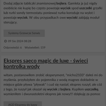
Dodaj zdjęcie tabliczki znamionowej
bojlera
. Gamleta ja już nigdy
osobiście nie kupię bo często powstaje
wyciek
spod
uszczelki
grzałki
lub rurki sondy termostatu ponieważ rurka koroduje na wylot i
powstaje
wyciek
. W obu przypadkach owe
wycieki
zabijają moduł
sterujący.
Systemy Grzewcze Serwis
09 Sie 2024 08:28
Odpowiedzi: 6 Wyświetleń: 159
Ekspres saeco magic de luxe - świeci
kontrolka wody
witam, postanowiłem zrobić eksperyment, "micho2103" dałeś mi do
myślenia. przyłożyłem do pojemnika z wodą magnes dokładnie w
miejsce gdzie pływa "pływak" i cud się nastał, ekspres ruszył, ale cóż
z tego, że ruszył jak okazał się
wyciek
z
bojlera
. Kupiłem
uszczelkę
,
wymieniłem i dwunastoletni ekspres jak nowy!!! dziękuję za pomoc
AGD Ekspresy do kawy