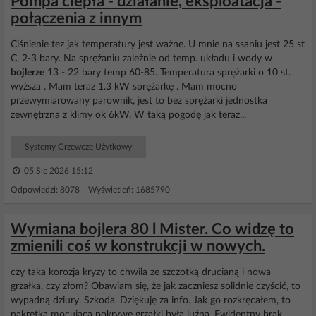
Pompa ciepła - działanie, eksploatacja -
połączenia z innym
Ciśnienie tez jak temperatury jest ważne. U mnie na ssaniu jest 25 st
C, 2-3 bary. Na sprężaniu zależnie od temp. układu i wody w
bojlerze
13 - 22 bary temp 60-85. Temperatura sprężarki o 10 st.
wyższa . Mam teraz 1.3 kW sprężarkę . Mam mocno
przewymiarowany parownik, jest to bez sprężarki jednostka
zewnętrzna z klimy ok 6kW. W taką pogodę jak teraz...
Systemy Grzewcze Użytkowy
05 Sie 2026 15:12
Odpowiedzi: 8078 Wyświetleń: 1685790
Wymiana bojlera 80 l Mister. Co widzę to
zmienili coś w konstrukcji w nowych.
czy taka korozja kryzy to chwila ze szczotką drucianą i nowa
grzałka, czy złom? Obawiam się, że jak zaczniesz solidnie czyścić, to
wypadną dziury. Szkoda. Dziękuję za info. Jak go rozkręcałem, to
nakrętka mocująca pokrywę grzałki była luźna. Ewidentny brak