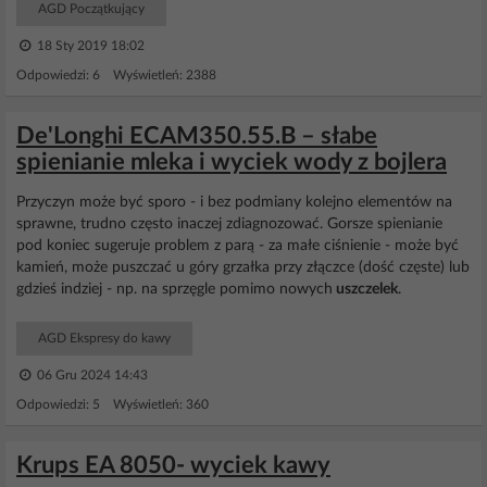
AGD Początkujący
18 Sty 2019 18:02
Odpowiedzi: 6 Wyświetleń: 2388
De'Longhi ECAM350.55.B – słabe
spienianie mleka i wyciek wody z bojlera
Przyczyn może być sporo - i bez podmiany kolejno elementów na
sprawne, trudno często inaczej zdiagnozować. Gorsze spienianie
pod koniec sugeruje problem z parą - za małe ciśnienie - może być
kamień, może puszczać u góry grzałka przy złączce (dość częste) lub
gdzieś indziej - np. na sprzęgle pomimo nowych
uszczelek
.
AGD Ekspresy do kawy
06 Gru 2024 14:43
Odpowiedzi: 5 Wyświetleń: 360
Krups EA 8050- wyciek kawy