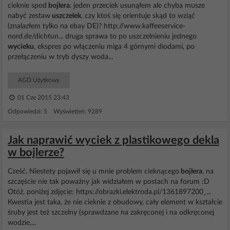
cieknie spod
bojlera
. jeden przeciek usunąłem ale chyba musze
nabyć zestaw
uszczelek
. czy ktoś się orientuje skąd to wziąć
(znalazłem tylko na ebay DE)? http://www.kaffeeservice-
nord.de/dichtun... druga sprawa to po uszczelnieniu jednego
wycieku
, ekspres po włączeniu miga 4 górnymi diodami, po
przełączeniu w tryb dyszy woda...
AGD Użytkowy
01 Cze 2015 23:43
Odpowiedzi: 5 Wyświetleń: 9289
Jak naprawić wyciek z plastikowego dekla
w bojlerze?
Cześć, Niestety pojawił się u mnie problem cieknącego
bojlera
, na
szczęście nie tak poważny jak widziałem w postach na forum :D
Otóż, poniżej zdjęcie: https://obrazki.elektroda.pl/1361897200_...
Kwestia jest taka, że nie cieknie z obudowy, cały element w kształcie
śruby jest też szczelny (sprawdzane na zakręconej i na odkręconej
wodzie,...