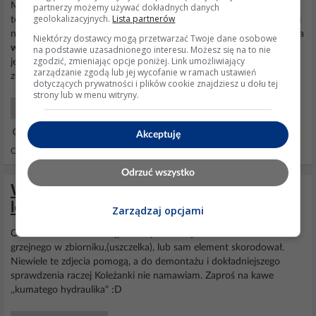
Możliwe, że zbiornik pękł u góry i woda sączy się przez izolację
partnerzy możemy używać dokładnych danych
geolokalizacyjnych.
Lista partnerów
termiczną i wykapuje przez obudowę zbiornika na dole
bojlera
. Jeśli
na górze
bojlera
będzie korek z
uszczelką
to przy odrobinie szczęścia
Niektórzy dostawcy mogą przetwarzać Twoje dane osobowe
wyciek
może być spod tej
uszczelki
lub sam korek się rozszczelnił
na podstawie uzasadnionego interesu. Możesz się na to nie
zgodzić, zmieniając opcje poniżej. Link umożliwiający
jeśli zastosowano korek z tworzywa sztucznego. Bez
zarządzanie zgodą lub jej wycofanie w ramach ustawień
zdemontowania górnej pokrywy to...
dotyczących prywatności i plików cookie znajdziesz u dołu tej
strony lub w menu witryny.
Systemy Grzewcze Serwis
07 Cze 2019 17:32
Akceptuję
Odpowiedzi: 3 Wyświetleń: 4125
Odrzuć wszystko
Wyciek wody spod bojlera SIMAT -
lokalizacja i zdjęcia
Zarządzaj opcjami
Coś sie rozszczelnilo. Najprawdopodobniej osadzenie elementu
grzejnego w zbiorniku,(uszczelka), lub sam element skorodował.
Niewiele te zdjecia pomogą, a do demontażu i dokładniejszego
sprawdzenia raczej Koleżanki nie namawiam. Zaproś na kawe
,,kumatego hydraulika" :D