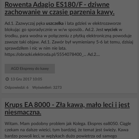
Rowenta Adagio ES180/F - dziwne
zachowanie w czasie parzenia kawy.
Ad.1. Zazwyczaj pęka
uszczelka
i lata gdzieś w elektrozaworze
blokując go sporadycznie w w/w sposób.. Ad.2. Jest
wyciek
w
środku, para wodna w połączeniu z płytką elektroniczną powoduje
zawsze taki objaw. Ad.1. Zawór był wymieniany 5-6 lat temu, dzisiaj
sprawdziłem i nic w nim nie lata.
https://obrazki.elektroda.pl/5554078400_... Ad.2....
AGD Ekspresy do kawy
13 Gru 2017 10:05
Odpowiedzi: 6 Wyświetleń: 3273
Krups EA 8000 - Zła kawa, mało leci i jest
niesmaczna.
Witam. Mam podobny problem jak Kolega. Ekspres ea8050. Ciągle
czekam na dalsze wieści, tym bardziej, że temat jest świeży. Kawa
bardzo powoli leci, w wężykach dużo powietrza od samego