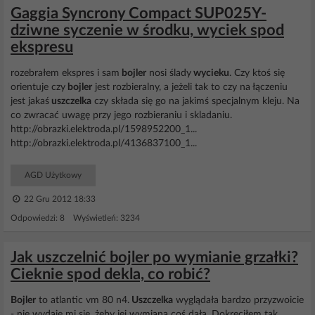
Gaggia Syncrony Compact SUP025Y-
dziwne syczenie w środku, wyciek spod
ekspresu
rozebrałem ekspres i sam
bojler
nosi ślady
wycieku
. Czy ktoś się
orientuje czy
bojler
jest rozbieralny, a jeżeli tak to czy na łączeniu
jest jakaś
uszczelka
czy składa się go na jakimś specjalnym kleju. Na
co zwracać uwagę przy jego rozbieraniu i skladaniu.
http://obrazki.elektroda.pl/1598952200_1...
http://obrazki.elektroda.pl/4136837100_1...
AGD Użytkowy
22 Gru 2012 18:33
Odpowiedzi: 8 Wyświetleń: 3234
Jak uszczelnić bojler po wymianie grzałki?
Cieknie spod dekla, co robić?
Bojler
to atlantic vm 80 n4.
Uszczelka
wyglądała bardzo przyzwoicie
- nie wydaje mi się, żeby jej wymiana coś dała. Dokręciłem tak