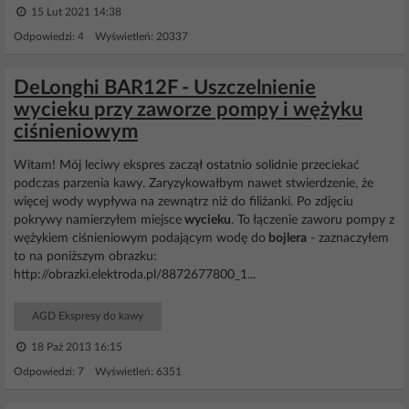
15 Lut 2021 14:38
Odpowiedzi: 4 Wyświetleń: 20337
DeLonghi BAR12F - Uszczelnienie
wycieku przy zaworze pompy i wężyku
ciśnieniowym
Witam! Mój leciwy ekspres zaczął ostatnio solidnie przeciekać
podczas parzenia kawy. Zaryzykowałbym nawet stwierdzenie, że
więcej wody wypływa na zewnątrz niż do filiżanki. Po zdjęciu
pokrywy namierzyłem miejsce
wycieku
. To łączenie zaworu pompy z
wężykiem ciśnieniowym podającym wodę do
bojlera
- zaznaczyłem
to na poniższym obrazku:
http://obrazki.elektroda.pl/8872677800_1...
AGD Ekspresy do kawy
18 Paź 2013 16:15
Odpowiedzi: 7 Wyświetleń: 6351