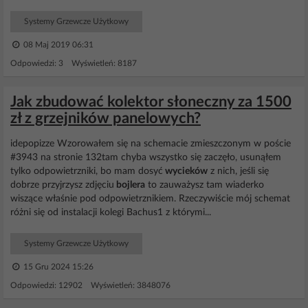
Systemy Grzewcze Użytkowy
08 Maj 2019 06:31
Odpowiedzi: 3 Wyświetleń: 8187
Jak zbudować kolektor słoneczny za 1500
zł z grzejników panelowych?
idepopizze Wzorowałem się na schemacie zmieszczonym w poście
#3943 na stronie 132tam chyba wszystko się zaczęło, usunąłem
tylko odpowietrzniki, bo mam dosyć
wycieków
z nich, jeśli się
dobrze przyjrzysz zdjęciu
bojlera
to zauważysz tam wiaderko
wiszące właśnie pod odpowietrznikiem. Rzeczywiście mój schemat
różni się od instalacji kolegi Bachus1 z którymi...
Systemy Grzewcze Użytkowy
15 Gru 2024 15:26
Odpowiedzi: 12902 Wyświetleń: 3848076