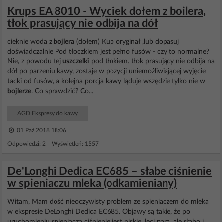
Krups EA 8010 - Wyciek dołem z boilera,
tłok prasujący nie odbija na dół
cieknie woda z
bojlera
(dołem) Kup oryginał ,lub dopasuj
doświadczalnie Pod tłoczkiem jest pełno fusów - czy to normalne?
Nie, z powodu tej
uszczelki
pod tłokiem. tłok prasujący nie odbija na
dół po parzeniu kawy, zostaje w pozycji uniemożliwiającej wyjęcie
tacki od fusów, a kolejna porcja kawy ląduje wszędzie tylko nie w
bojlerze
. Co sprawdzić? Co...
AGD Ekspresy do kawy
01 Paź 2018 18:06
Odpowiedzi: 2 Wyświetleń: 1557
De'Longhi Dedica EC685 – słabe ciśnienie
w spieniaczu mleka (odkamieniany)
Witam, Mam dość nieoczywisty problem ze spieniaczem do mleka
w ekspresie DeLonghi Dedica EC685. Objawy są takie, że po
uruchomieniu spieniacza ciśnienie jest niskie, leci parą, ale słabo i