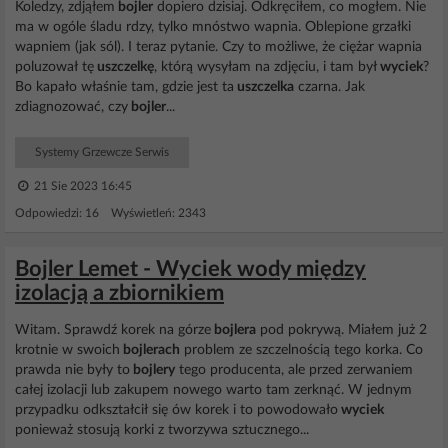
Koledzy, zdjąłem
bojler
dopiero dzisiaj. Odkręciłem, co mogłem. Nie
ma w ogóle śladu rdzy, tylko mnóstwo wapnia. Oblepione grzałki
wapniem (jak sól). I teraz pytanie. Czy to możliwe, że ciężar wapnia
poluzował tę
uszczelkę
, którą wysyłam na zdjęciu, i tam był
wyciek
?
Bo kapało właśnie tam, gdzie jest ta
uszczelka
czarna. Jak
zdiagnozować, czy
bojler
...
Systemy Grzewcze Serwis
21 Sie 2023 16:45
Odpowiedzi: 16 Wyświetleń: 2343
Bojler Lemet - Wyciek wody między
izolacją a zbiornikiem
Witam. Sprawdź korek na górze
bojlera
pod pokrywą. Miałem już 2
krotnie w swoich
bojlerach
problem ze szczelnością tego korka. Co
prawda nie były to
bojlery
tego producenta, ale przed zerwaniem
całej izolacji lub zakupem nowego warto tam zerknąć. W jednym
przypadku odkształcił się ów korek i to powodowało
wyciek
ponieważ stosują korki z tworzywa sztucznego...