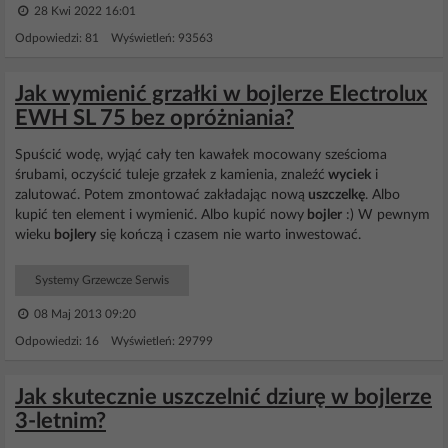
28 Kwi 2022 16:01
Odpowiedzi: 81 Wyświetleń: 93563
Jak wymienić grzałki w bojlerze Electrolux
EWH SL 75 bez opróżniania?
Spuścić wodę, wyjąć cały ten kawałek mocowany sześcioma
śrubami, oczyścić tuleje grzałek z kamienia, znaleźć
wyciek
i
zalutować. Potem zmontować zakładając nową
uszczelkę
. Albo
kupić ten element i wymienić. Albo kupić nowy
bojler
:) W pewnym
wieku
bojlery
się kończą i czasem nie warto inwestować.
Systemy Grzewcze Serwis
08 Maj 2013 09:20
Odpowiedzi: 16 Wyświetleń: 29799
Jak skutecznie uszczelnić dziurę w bojlerze
3-letnim?