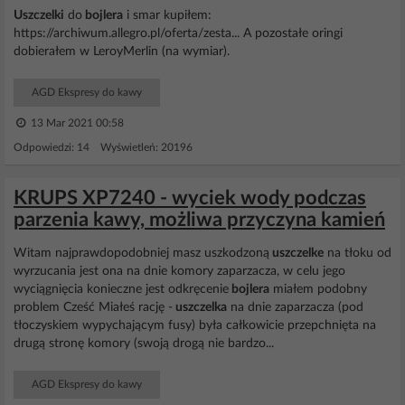
Uszczelki
do
bojlera
i smar kupiłem:
https://archiwum.allegro.pl/oferta/zesta... A pozostałe oringi
dobierałem w LeroyMerlin (na wymiar).
AGD Ekspresy do kawy
13 Mar 2021 00:58
Odpowiedzi: 14 Wyświetleń: 20196
KRUPS XP7240 - wyciek wody podczas
parzenia kawy, możliwa przyczyna kamień
Witam najprawdopodobniej masz uszkodzoną
uszczelke
na tłoku od
wyrzucania jest ona na dnie komory zaparzacza, w celu jego
wyciągnięcia konieczne jest odkręcenie
bojlera
miałem podobny
problem Cześć Miałeś rację -
uszczelka
na dnie zaparzacza (pod
tłoczyskiem wypychającym fusy) była całkowicie przepchnięta na
drugą stronę komory (swoją drogą nie bardzo...
AGD Ekspresy do kawy