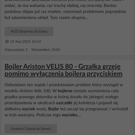
widać, że ma wahania, raz trochę słabiej, raz mocniej. Bardzo
podobny objaw już raz miałem, natomiast problemem poprzednio
był zakamieniony układ. Tym razem ekspres...
AGD Ekspresy do kawy
25 Kwi 2025 10:14
Odpowiedzi: 2 Wyświetleń: 2565
Bojler Ariston VELIS 80 - Grzałka grzeje
pomimo wyłączenia bojlera przyciskiem
Odświeżam ten wątek i przedstawiam problem który wystąpił w
modelu Ariston Velis 100. W
bojlerze
została wymieniona cała
grzałka prawego zbiornika w której doszło do jakiegoś małego
przerdzewienia w okolicach
uszczelki
jej kołnierza i pojawił się
delikatny
wyciek
wody.
Bojler
też zaczął się przegrzewać i wchodził
w tryb awaryjny. Podczas tego
wycieku
,...
Systemy Grzewcze Serwis