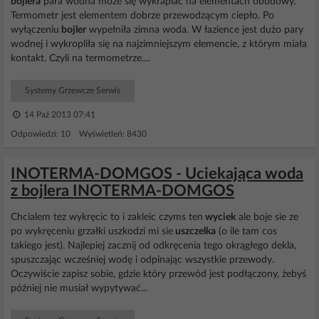
bojlera
para wodna może się wykraplać na elementach obudowy.
Termometr jest elementem dobrze przewodzącym ciepło. Po
wyłączeniu
bojler
wypełniła zimna woda. W łazience jest dużo pary
wodnej i wykropliła się na najzimniejszym elemencie, z którym miała
kontakt. Czyli na termometrze....
Systemy Grzewcze Serwis
14 Paź 2013 07:41
Odpowiedzi: 10 Wyświetleń: 8430
INOTERMA-DOMGOS - Uciekająca woda
z bojlera INOTERMA-DOMGOS
Chcialem tez wykręcic to i zakleic czyms ten
wyciek
ale boje sie ze
po wykręceniu grzałki uszkodzi mi sie
uszczelka
(o ile tam cos
takiego jest). Najlepiej zacznij od odkręcenia tego okrągłego dekla,
spuszczając wcześniej wodę i odpinając wszystkie przewody.
Oczywiście zapisz sobie, gdzie który przewód jest podłączony, żebyś
później nie musiał wypytywać...