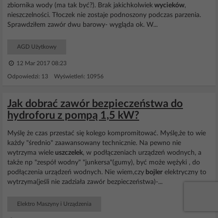
zbiornika wody (ma tak być?). Brak jakichkolwiek
wycieków
,
nieszczelności. Tłoczek nie zostaje podnoszony podczas parzenia.
Sprawdziłem zawór dwu barowy- wygląda ok. W...
AGD Użytkowy
12 Mar 2017 08:23
Odpowiedzi: 13 Wyświetleń: 10956
Jak dobrać zawór bezpieczeństwa do
hydroforu z pompą 1,5 kW?
Myślę że czas przestać się kolego kompromitować. Myślę,że to wie
każdy "średnio" zaawansowany technicznie. Na pewno nie
wytrzyma wiele
uszczelek
, w podłączeniach urządzeń wodnych, a
także np "zespół wodny" "junkersa"(gumy), być może wężyki , do
podłączenia urządzeń wodnych. Nie wiem,czy
bojler
elektryczny to
wytrzyma(jeśli nie zadziała zawór bezpieczeństwa)-...
Elektro Maszyny i Urządzenia