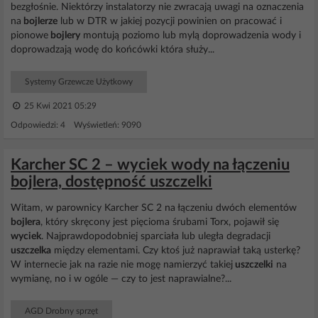
bezgłośnie. Niektórzy instalatorzy nie zwracają uwagi na oznaczenia
na
bojlerze
lub w DTR w jakiej pozycji powinien on pracować i
pionowe
bojlery
montują poziomo lub mylą doprowadzenia wody i
doprowadzają wodę do końcówki która służy...
Systemy Grzewcze Użytkowy
25 Kwi 2021 05:29
Odpowiedzi: 4 Wyświetleń: 9090
Karcher SC 2 – wyciek wody na łączeniu
bojlera, dostępność uszczelki
Witam, w parownicy Karcher SC 2 na łączeniu dwóch elementów
bojlera
, który skręcony jest pięcioma śrubami Torx, pojawił się
wyciek
. Najprawdopodobniej sparciała lub uległa degradacji
uszczelka
między elementami. Czy ktoś już naprawiał taką usterkę?
W internecie jak na razie nie mogę namierzyć takiej
uszczelki
na
wymianę, no i w ogóle — czy to jest naprawialne?...
AGD Drobny sprzęt