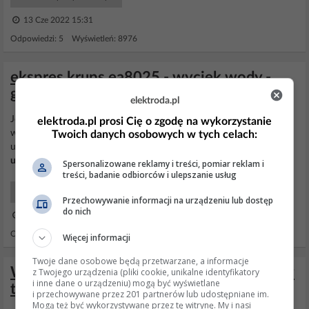
13 Cze 2022 15:31
Odpowiedzi: 5 Wyświetleń: 8976
ekspres krups ea8025 - wyciek wody -
górna częśc bojlera
elektroda.pl
Jest jeszcze
uszczelka
pod bazą do której wsuwa się wcześniej
elektroda.pl prosi Cię o zgodę na wykorzystanie
wymienianą szufladę (między kotłem, a białym plastikiem -
Twoich danych osobowych w tych celach:
uszczelnia komorę zaparzania), być może ta jeszcze puszcza jeśli
uszczelki
tłoka są dobre.
Spersonalizowane reklamy i treści, pomiar reklam i
treści, badanie odbiorców i ulepszanie usług
AGD Ekspresy do kawy
Przechowywanie informacji na urządzeniu lub dostęp
do nich
30 Lis 2016 12:50
Odpowiedzi: 6 Wyświetleń: 5334
Więcej informacji
Twoje dane osobowe będą przetwarzane, a informacje
Wyciek wody z bojlera Etalon ER50V - czy
z Twojego urządzenia (pliki cookie, unikalne identyfikatory
i inne dane o urządzeniu) mogą być wyświetlane
to rozszczelnienie komory?
i przechowywane przez 201 partnerów lub udostępniane im.
Mogą też być wykorzystywane przez tę witrynę. My i nasi