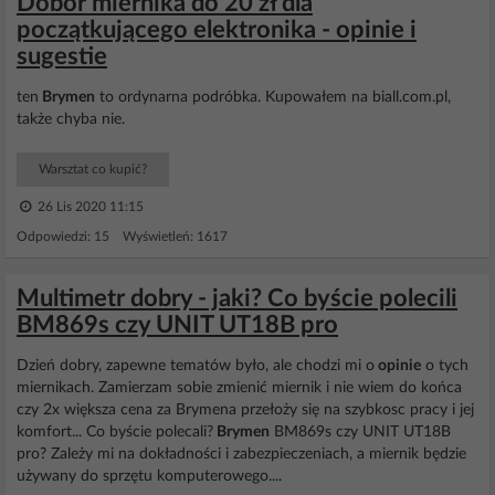
Dobór miernika do 20 zł dla
początkującego elektronika - opinie i
sugestie
ten
Brymen
to ordynarna podróbka. Kupowałem na biall.com.pl,
także chyba nie.
Warsztat co kupić?
26 Lis 2020 11:15
Odpowiedzi: 15 Wyświetleń: 1617
Multimetr dobry - jaki? Co byście polecili
BM869s czy UNIT UT18B pro
Dzień dobry, zapewne tematów było, ale chodzi mi o
opinie
o tych
miernikach. Zamierzam sobie zmienić miernik i nie wiem do końca
czy 2x większa cena za Brymena przełoży się na szybkosc pracy i jej
komfort... Co byście polecali?
Brymen
BM869s czy UNIT UT18B
pro? Zależy mi na dokładności i zabezpieczeniach, a miernik będzie
używany do sprzętu komputerowego....