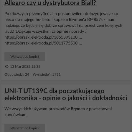
Allegro czy u dystrybutora Biall?
Po dłuższych przemyśleniach postanowiłem dołożyć jeszcze co
nieco do mojego budżetu i kupiłem
Brymen
'a BM857s - mam
nadzieję, że będzie się dobrze sprawował na przestrzeni kolejnych
lat :D Dziękuję wszystkim za
opinie
i porady ;)
https://obrazki.elektroda.pl/3855393100_...
https://obrazki.elektroda.pl/5011775500_...
Warsztat co kupić?
13 Mar 2022 15:35
Odpowiedzi: 24 Wyświetleń: 2751
UNI-T UT139C dla początkującego
elektronika - opinie o jakości i dokładności
We wszystkich używam przewodów
Brymen
z pozłacanymi
końcówkami.
Warsztat co kupić?