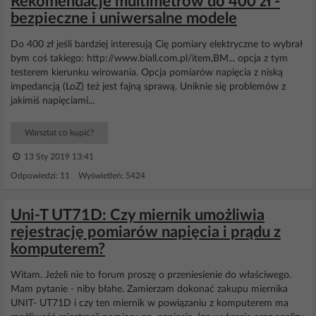
Rekomendacje multimetrów do 400 zł -
bezpieczne i uniwersalne modele
Do 400 zł jeśli bardziej interesują Cię pomiary elektryczne to wybrał
bym coś takiego: http://www.biall.com.pl/item,BM... opcja z tym
testerem kierunku wirowania. Opcja pomiarów napięcia z niską
impedancją (LoZ) też jest fajną sprawą. Uniknie się problemów z
jakimiś napięciami...
Warsztat co kupić?
13 Sty 2019 13:41
Odpowiedzi: 11 Wyświetleń: 5424
Uni-T UT71D: Czy miernik umożliwia
rejestrację pomiarów napięcia i prądu z
komputerem?
Witam. Jeżeli nie to forum proszę o przeniesienie do właściwego.
Mam pytanie - niby błahe. Zamierzam dokonać zakupu miernika
UNIT- UT71D i czy ten miernik w powiązaniu z komputerem ma