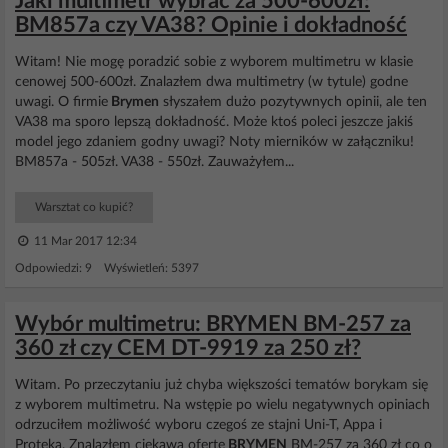
Jaki multimetr wybrać za 500-600zł:
BM857a czy VA38? Opinie i dokładność
Witam! Nie mogę poradzić sobie z wyborem multimetru w klasie
cenowej 500-600zł. Znalazłem dwa multimetry (w tytule) godne
uwagi. O firmie
Brymen
słyszałem dużo pozytywnych opinii, ale ten
VA38 ma sporo lepszą dokładność. Może ktoś poleci jeszcze jakiś
model jego zdaniem godny uwagi? Noty mierników w załączniku!
BM857a - 505zł. VA38 - 550zł. Zauważyłem...
Warsztat co kupić?
11 Mar 2017 12:34
Odpowiedzi: 9 Wyświetleń: 5397
Wybór multimetru: BRYMEN BM-257 za
360 zł czy CEM DT-9919 za 250 zł?
Witam. Po przeczytaniu już chyba większości tematów borykam się
z wyborem multimetru. Na wstępie po wielu negatywnych opiniach
odrzuciłem możliwość wyboru czegoś ze stajni Uni-T, Appa i
Proteka. Znalazłem ciekawą ofertę
BRYMEN
BM-257 za 360 zł co o