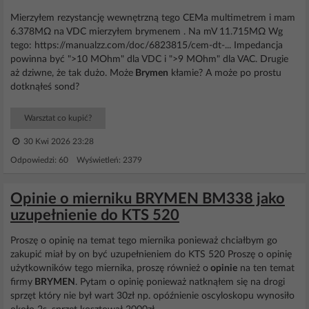
Mierzyłem rezystancję wewnętrzną tego CEMa multimetrem i mam
6.378MΩ na VDC mierzyłem brymenem . Na mV 11.715MΩ Wg
tego: https://manualzz.com/doc/6823815/cem-dt-... Impedancja
powinna być ">10 MOhm" dla VDC i ">9 MOhm" dla VAC. Drugie
aż dziwne, że tak dużo. Może
Brymen
kłamie? A może po prostu
dotknąłeś sond?
Warsztat co kupić?
30 Kwi 2026 23:28
Odpowiedzi: 60 Wyświetleń: 2379
Opinie o mierniku BRYMEN BM338 jako
uzupełnienie do KTS 520
Proszę o opinię na temat tego miernika ponieważ chciałbym go
zakupić miał by on być uzupełnieniem do KTS 520 Proszę o opinię
użytkowników tego miernika, proszę również o
opinie
na ten temat
firmy
BRYMEN
. Pytam o opinię ponieważ natknąłem się na drogi
sprzęt który nie był wart 30zł np. opóźnienie oscyloskopu wynosiło