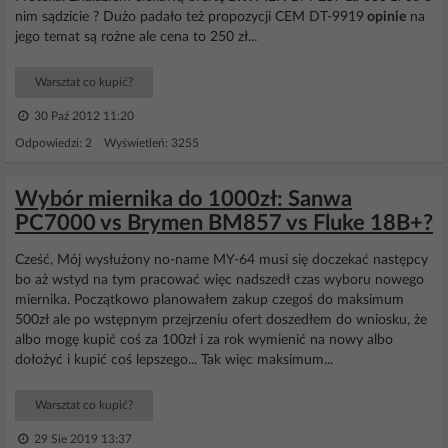
nim sądzicie ? Dużo padało też propozycji CEM DT-9919
opinie
na
jego temat są rożne ale cena to 250 zł...
Warsztat co kupić?
30 Paź 2012 11:20
Odpowiedzi: 2 Wyświetleń: 3255
Wybór miernika do 1000zł: Sanwa
PC7000 vs Brymen BM857 vs Fluke 18B+?
Cześć, Mój wysłużony no-name MY-64 musi się doczekać następcy
bo aż wstyd na tym pracować więc nadszedł czas wyboru nowego
miernika. Początkowo planowałem zakup czegoś do maksimum
500zł ale po wstępnym przejrzeniu ofert doszedłem do wniosku, że
albo mogę kupić coś za 100zł i za rok wymienić na nowy albo
dołożyć i kupić coś lepszego... Tak więc maksimum...
Warsztat co kupić?
29 Sie 2019 13:37