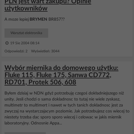
PLN jest wart zakupu? Opinie
użytkowników
A moze lepiej
BRYMEN
BR857??
Warsztat elektronika
19 Sie 2004 08:14
Odpowiedzi: 2 Wyświetleń: 3044
Wybór miernika do domowego użytku:
Fluke 115, Fluke 175, Sanwa CD772,
RD701, Protek 506, 608
Byłem dzisiaj w NDN gdyż potrzebuję czegoś dokładniejszego niż
unity. Jesli chodzi o sama dokladnosc to tutaj nie wiele zyskasz,
multimetr to multimert i nawet w tych tanich dokladnosc jest za
zwyczaj na wystarczajacym poziomie. Jak potrzebujesz cos wiecej to
niestety trzeba dac sporo sporo wiecej i celowac w jakis miernik
laboratoryjny. Odnosnie Appa...