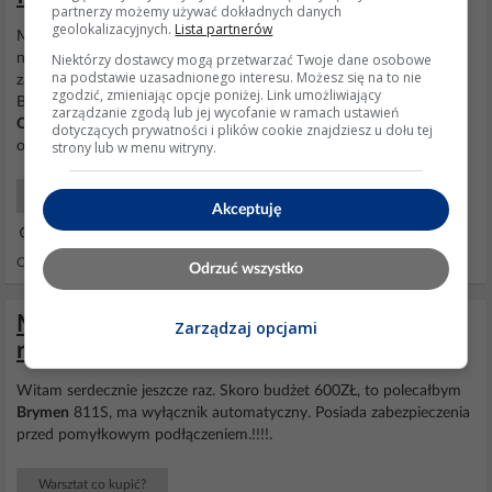
partnerzy możemy używać dokładnych danych
geolokalizacyjnych.
Lista partnerów
Może AN870? Pytającemu chodzi raczej o miernik profesjonalny, a
Niektórzy dostawcy mogą przetwarzać Twoje dane osobowe
nie kolejny chiński ze stajni Zoteka. Ricoh_220 - szkoda że nie
na podstawie uzasadnionego interesu. Możesz się na to nie
zaznaczyłeś że chodzi o segment pro. Przedmiotowy
Brymen
zgodzić, zmieniając opcje poniżej. Link umożliwiający
BM857s to niestety i tak Taiwan R.O.C. , czyli w zasadzie Chiny.
zarządzanie zgodą lub jej wycofanie w ramach ustawień
Opinie
na forum EEv takie raczej średnie W tej sytuacji propozycje
dotyczących prywatności i plików cookie znajdziesz u dołu tej
strony lub w menu witryny.
ograniczył bym do Fluke, lub w ostateczności...
Warsztat co kupić?
Akceptuję
20 Gru 2024 18:40
Odpowiedzi: 22 Wyświetleń: 1599
Odrzuć wszystko
Miernik z automatycznym wyłącznikiem -
Zarządzaj opcjami
rekomendacje i opinie dla początkujących
Witam serdecznie jeszcze raz. Skoro budżet 600ZŁ, to polecałbym
Brymen
811S, ma wyłącznik automatyczny. Posiada zabezpieczenia
przed pomyłkowym podłączeniem.!!!!.
Warsztat co kupić?