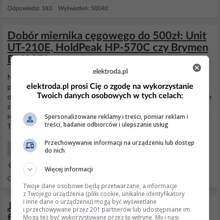
Odpowiedzi: 183 Wyświetleń: 50040
Dobór miernika cęgowego do 500zł: Unit
UT-210E, HoldPeak HP-570C czy Brymen
BM037?
elektroda.pl
Nie rozumiem tej uwagi, gdyż wszystko jest oparte na wynikach
elektroda.pl prosi Cię o zgodę na wykorzystanie
pomiarowych. Dokładność przyrządów w moich filmach jest
Twoich danych osobowych w tych celach:
oceniana na podstawie opracowanej metodologii, którą każdy może
zastosować indywidualnie. Na tym polega wiarygodność badań
Spersonalizowane reklamy i treści, pomiar reklam i
naukowych - odtwarzalność metodologii pomiarów, a nie wrażenia.
treści, badanie odbiorców i ulepszanie usług
To nieco zaskakujące, że nie rozumie Pan tej...
Przechowywanie informacji na urządzeniu lub dostęp
Warsztat co kupić?
do nich
21 Maj 2024 09:26
Więcej informacji
Odpowiedzi: 51 Wyświetleń: 6240
Twoje dane osobowe będą przetwarzane, a informacje
z Twojego urządzenia (pliki cookie, unikalne identyfikatory
i inne dane o urządzeniu) mogą być wyświetlane
Jaki dokładny multimetr do 500 zł z
i przechowywane przez 201 partnerów lub udostępniane im.
funkcją zerowania?
Mogą też być wykorzystywane przez tę witrynę. My i nasi