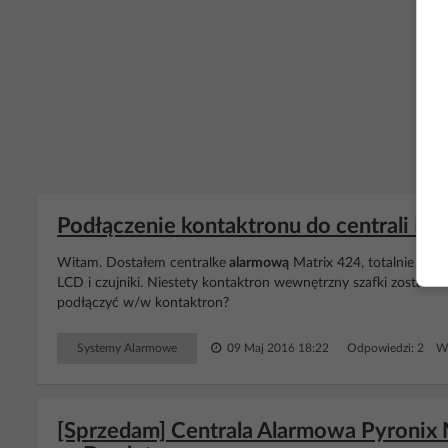
Podłączenie kontaktronu do centrali Mat
Witam. Dostałem centralke
alarmową
Matrix 424, totalnie roz
LCD i czujniki. Niestety kontaktron wewnętrzny szafki został r
podłączyć w/w kontaktron?
Systemy Alarmowe
09 Maj 2016 18:22
Odpowiedzi: 2 Wy
[Sprzedam] Centrala Alarmowa Pyronix 