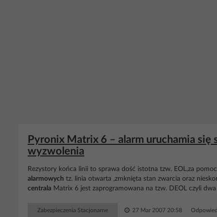
Pyronix Matrix 6 – alarm uruchamia się
wyzwolenia
Rezystory końca linii to sprawa dość istotna tzw. EOL,za pomo
alarmowych
tz. linia otwarta ,zmknięta stan zwarcia oraz niesk
centrala
Matrix 6 jest zaprogramowana na tzw. DEOL czyli dwa r
Zabezpieczenia Stacjonarne
27 Mar 2007 20:58
Odpowied