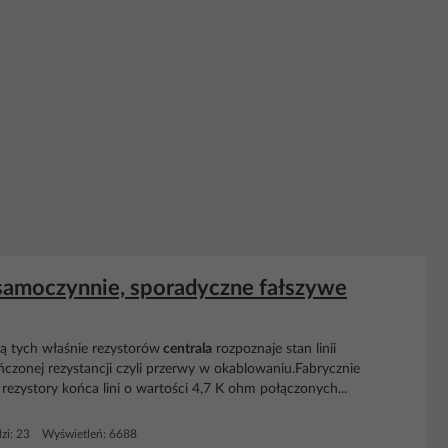
 samoczynnie, sporadyczne fałszywe
cą tych właśnie rezystorów
centrala
rozpoznaje stan linii
ończonej rezystancji czyli przerwy w okablowaniu.Fabrycznie
ezystory końca lini o wartości 4,7 K ohm połączonych...
zi: 23 Wyświetleń: 6688