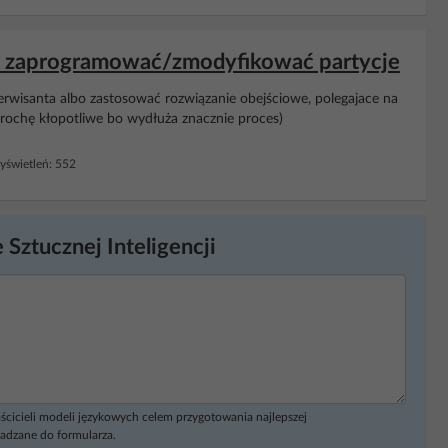
ix zaprogramować/zmodyfikować partycje
erwisanta albo zastosować rozwiązanie obejściowe, polegajace na
 trochę kłopotliwe bo wydłuża znacznie proces)
świetleń: 552
 Sztucznej Inteligencji
ścicieli modeli językowych celem przygotowania najlepszej
adzane do formularza.