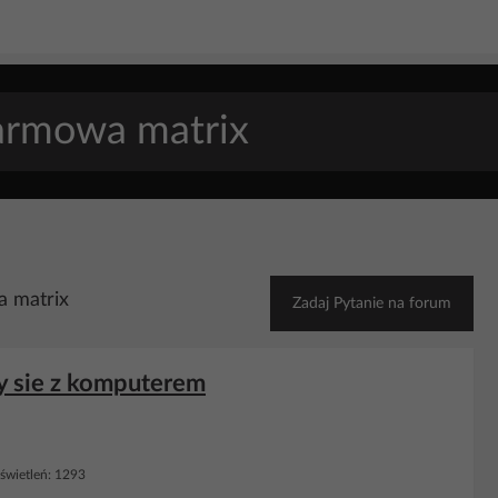
a matrix
Zadaj Pytanie na forum
y sie z komputerem
wietleń: 1293