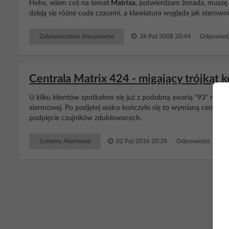
Hehe, wiem coś na temat
Matrixa
, potwierdzam żenada, muszę 
dzieją się różne cuda czasami, a klawiatura wygląda jak sterowni
Zabezpieczenia Stacjonarne
28 Paź 2008 20:44
Odpowiedz
Centrala Matrix 424 - migający trójkąt k
U kilku klientów spotkałem się już z podobną awarią "93" nies
alarmowej. Po podjętej walce kończyło się to wymianą centralk
podpięcie czujników zdublowanych.
Systemy Alarmowe
02 Paź 2016 20:28
Odpowiedzi: 11 W
RE