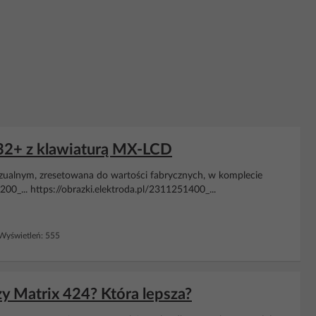
832+ z klawiaturą MX-LCD
zualnym, zresetowana do wartości fabrycznych, w komplecie
1200_... https://obrazki.elektroda.pl/2311251400_...
yświetleń: 555
zy Matrix 424? Która lepsza?