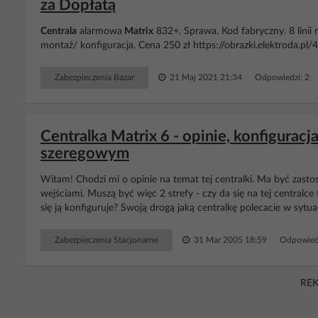
za Dopłatą
Centrala
alarmowa
Matrix
832+. Sprawa. Kod fabryczny. 8 linii
montaż/ konfiguracja. Cena 250 zł https://obrazki.elektroda.pl
Zabezpieczenia Bazar
21 Maj 2021 21:34
Odpowiedzi: 2 
Centralka Matrix 6 - opinie, konfigurac
szeregowym
Witam! Chodzi mi o opinie na temat tej centralki. Ma być z
wejściami. Muszą być więc 2 strefy - czy da się na tej centralce
się ją konfiguruje? Swoją drogą jaką centralkę polecacie w sytuacji
Zabezpieczenia Stacjonarne
31 Mar 2005 18:59
Odpowied
RE