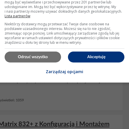
mogą być wyświetlane i przechowywane przez 201 partnerów lub
udostępniane im. Mogą też być wykorzystywane przez tę witrynę. My
i nasi partnerzy możemy używać dokładnych danych geolokalizacyjnych.
Lista partnerów
Niektórzy dostawcy mogą przetwarzać Twoje dane osobowe na
podstawie uzasadnionego interesu. Możesz się na to nie zgodzić,
zmieniając opcje poniżej. Link umożliwiający zarządzanie zgodą lub jej
wycofanie w ramach ustawień dotyczących prywatności i plików cookie
znajdziesz u dołu tej strony lub w menu witryny.
Odrzuć wszystko
Akceptuję
rix 424 - które wejścia?
Zarządzaj opcjami
bebeszoną. Na podstawie instrukcji użytkownika podłączyłem panel
ównież odłączony. Czy ktoś może mi napisać pod jakie wejścia
świetleń: 1059
Matrix 832+ z Konfiguracją i Montażem