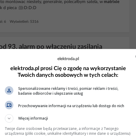
to montowac niestety, generalnie, polecałbym satela, w
matrixie
k d pieca :))):D:D:D
i: 6 Wyświetleń: 5316
od 93, alarm po włączeniu zasilania
tety skutkowało to brakiem ładowania akumulatora w
centrali
elektroda.pl
i na mniej awaryjny model. Na szczęście okablowanie pozwalało na
elektroda.pl prosi Cię o zgodę na wykorzystanie
Twoich danych osobowych w tych celach:
yświetleń: 2931
Spersonalizowane reklamy i treści, pomiar reklam i treści,
badanie odbiorców i ulepszanie usług
KLAMA
Przechowywanie informacji na urządzeniu lub dostęp do nich
Więcej informacji
Twoje dane osobowe będą przetwarzane, a informacje z Twojego
urządzenia (pliki cookie, unikalne identyfikatory i inne dane o urządzeniu)