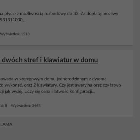
 na płycie z możliwością rozbudowy do 32. Za dopłatą możliwy
/4931311000_...
Wyświetleń: 1518
ja dwóch stref i klawiatur w domu
astosowana w szeregowym domu jednorodzinnym z dwoma
 to wykonać, oraz 2 klawiatury. Czy jest awaryjna oraz czy łatwo
 jak wyżej. Liczy się cena i łatwość konfiguracji...
zi: 8 Wyświetleń: 3463
KLAMA