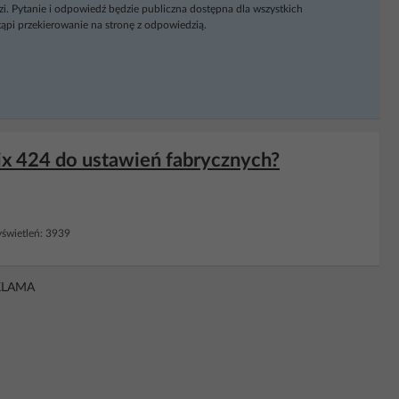
i. Pytanie i odpowiedź będzie publiczna dostępna dla wszystkich
ąpi przekierowanie na stronę z odpowiedzią.
ix 424 do ustawień fabrycznych?
wietleń: 3939
KLAMA