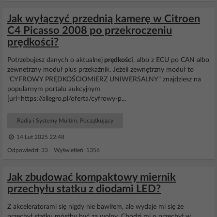
Jak wyłączyć przednią kamerę w Citroen
C4 Picasso 2008 po przekroczeniu
prędkości?
Potrzebujesz danych o aktualnej
prędkości
, albo z ECU po CAN albo
zewnetrzny moduł plus przekaźnik. Jeżeli zewnętrzny moduł to
"CYFROWY PRĘDKOŚCIOMIERZ UNIWERSALNY" znajdziesz na
popularnym portalu aukcyjnym
[url=https://allegro.pl/oferta/cyfrowy-p...
Radia i Systemy Multim. Początkujący
14 Lut 2025 22:48
Odpowiedzi: 33 Wyświetleń: 1356
Jak zbudować kompaktowy miernik
przechyłu statku z diodami LED?
Z akceleratorami się nigdy nie bawiłem, ale wydaje mi się że
przechył statku mógłby być za wolny. Chodzi mi o przechył w