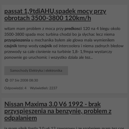
passat 1,9tdiAHU,spadek mocy przy
obrotach 3500-3800 120km/h
witam mam problem z moca przy
predkosci
120 na 4 biegu okolo
3500-3800 spada moc turbina chodzi bo ja slychac lecz niema
przyspieszenia
u mechanika bylem ale glowa mala wymienilem
czujnik
temp wody
czujnik
od intercoolera i niema zadnych bledow
przewody sa cale cisnienie na turbinie 1,8- 1,9mpa wystarczy
ponownie go uruchomic i wszystko dziala ale tez...
Samochody Elektryka i elektronika
07 Sie 2008 08:30
Odpowiedzi: 4 Wyświetleń: 2237
Nissan Maxima 3.0 V6 1992 - brak
przyspieszenia na benzynie, problem z
odpalaniem
ja mam silnik forda 3.0 v6 12 zaworowy i ze spalaniem mam tez cos