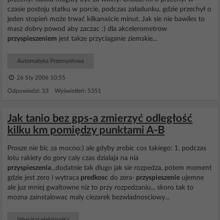
czasie postoju statku w porcie, podczas załadunku, gdzie przechył o
jeden stopień może trwać kilkanaście minut. Jak sie nie bawiles to
masz dobry powod aby zaczac :) dla akcelerometrow
przyspieszeniem
jest takze przyciaganie ziemskie...
Automatyka Przemysłowa
26 Sty 2006 10:55
Odpowiedzi: 33 Wyświetleń: 5351
Jak tanio bez gps-a zmierzyć odległość
kilku km pomiędzy punktami A-B
Prosze nie bic za mocno:) ale gdyby zrobic cos takiego: 1. podczas
lotu rakiety do gory caly czas dzialaja na nia
przyspieszenia
...dodatnie tak dlugo jak sie rozpedza, potem moment
gdzie jest zero i wytraca
predkosc
do zera-
przyspieszenie
ujemne
ale juz mniej gwaltowne niz to przy rozpedzaniu... skoro tak to
mozna zainstalowac maly ciezarek bezwladnosciowy...
Warsztat elektronika