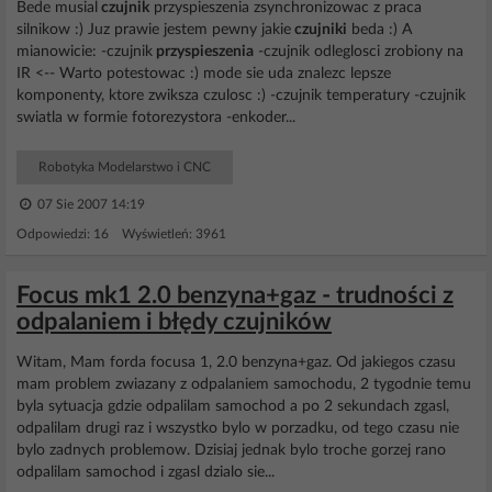
Bede musial
czujnik
przyspieszenia zsynchronizowac z praca
silnikow :) Juz prawie jestem pewny jakie
czujniki
beda :) A
mianowicie: -czujnik
przyspieszenia
-czujnik odleglosci zrobiony na
IR <-- Warto potestowac :) mode sie uda znalezc lepsze
komponenty, ktore zwiksza czulosc :) -czujnik temperatury -czujnik
swiatla w formie fotorezystora -enkoder...
Robotyka Modelarstwo i CNC
07 Sie 2007 14:19
Odpowiedzi: 16 Wyświetleń: 3961
Focus mk1 2.0 benzyna+gaz - trudności z
odpalaniem i błędy czujników
Witam, Mam forda focusa 1, 2.0 benzyna+gaz. Od jakiegos czasu
mam problem zwiazany z odpalaniem samochodu, 2 tygodnie temu
byla sytuacja gdzie odpalilam samochod a po 2 sekundach zgasl,
odpalilam drugi raz i wszystko bylo w porzadku, od tego czasu nie
bylo zadnych problemow. Dzisiaj jednak bylo troche gorzej rano
odpalilam samochod i zgasl dzialo sie...