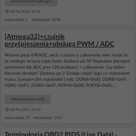
Samochody Początkujący
02 Paź 2022 10:11
Odpowiedzi: 1 Wyświetleń: 2298
[Atmega32]+czujnik
przyśpieszenia+obsluga PWM / ADC
Wlasnie piszę ISR(ADC_vect) i czytam o calkowaniu wiec mysle że
za niedlugo wrzucę częśc kodu. Dodano po 59 Napisalem początek
przerwania dla ADC przy 128 probkach + calkowanie. Czy dobry
kierunek obrałem? Dodano po 2 Dodaje calość tego co wykonalem
main.c [syntax=c]int main(void) { sei(); DDRA=0x00; DDRB=0xFF;
DDRC=0xFC; DDRD=0xFF; PORTA=0x00; PORTB=0x00;...
Mikrokontrolery AVR
06 Paź 2011 15:40
Odpowiedzi: 27 Wyświetleń: 3917
Terminologia OBD2 PIDS (Live Data) -