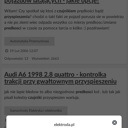
pojazdów latających - jakie opcje?
Witam! Czy spotkał się ktoś z
czujnikiem
prędkości bądź
przyspieszenia
? chodzi o taki fakt ze pojazd porusza sie w powietrzu
a nie po ziemi wiec odpada wszytko co mierzy predkosc/zmiane
predkosci
w czasie za pomoca tarcia o kólko :) pozdrawiam!
Automatyka Przemysłowa
19 Lut 2006 12:07
Odpowiedzi: 12 Wyświetleń: 2663
Audi A6 1998 2.8 quattro - kontrolka
trakcji przy gwałtownym przyspieszeniu
jak nie lapie bledow to albo niezgodnosc
predkosci
kol , lub tak jak
pisali koledzy
czujniki
przyspieszen wariuja.
Samochody Elektryka i elektronika
21 Paź 2009 09:08
elektroda.pl