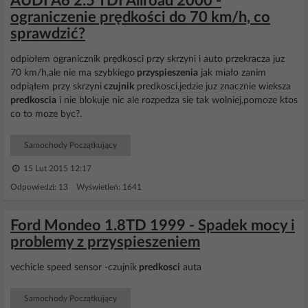
AUDI A6 2.5 TDI Allroad 2000 -
ograniczenie prędkości do 70 km/h, co
sprawdzić?
odpiołem ogranicznik prędkosci przy skrzyni i auto przekracza juz
70 km/h,ale nie ma szybkiego
przyspieszenia
jak miało zanim
odpiąłem przy skrzyni
czujnik
predkosci.jedzie juz znacznie wieksza
predkoscia
i nie blokuje nic ale rozpedza sie tak wolniej,pomoze ktos
co to moze byc?.
Samochody Początkujący
15 Lut 2015 12:17
Odpowiedzi: 13 Wyświetleń: 1641
Ford Mondeo 1.8TD 1999 - Spadek mocy i
problemy z przyspieszeniem
vechicle speed sensor -czujnik
predkosci
auta
Samochody Początkujący