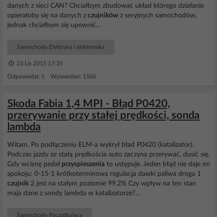
danych z sieci CAN? Chciałbym zbudować układ którego działanie
opierałoby się na danych z
czujników
z seryjnych samochodów,
jednak chciałbym się upewnić...
Samochody Elektryka i elektronika
23 Lis 2015 17:35
Odpowiedzi: 5 Wyświetleń: 1506
Skoda Fabia 1,4 MPI - Błąd P0420,
przerywanie przy stałej prędkości, sonda
lambda
Witam. Po podłączeniu ELM-a wykrył bład P0420 (katalizator).
Podczas jazdy ze stałą prędkościa auto zaczyna przerywać, dusić się.
Gdy wcisnę pedał
przyspieszenia
to ustępuje. Jeden błąd nie daje mi
spokoju: 0-15-1 krótkoterminowa regulacja dawki paliwa droga 1
czujnik
2 jest na stałym poziomie 99,2% Czy wpływ na ten stan
maja dane z sondy lambda w katalizatorze?...
Samochody Początkujący