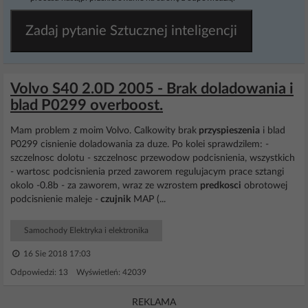
Zadaj pytanie Sztucznej inteligencji
Volvo S40 2.0D 2005 - Brak doladowania i
blad P0299 overboost.
Mam problem z moim Volvo. Calkowity brak
przyspieszenia
i blad
P0299 cisnienie doladowania za duze. Po kolei sprawdzilem: -
szczelnosc dolotu - szczelnosc przewodow podcisnienia, wszystkich
- wartosc podcisnienia przed zaworem regulujacym prace sztangi
okolo -0.8b - za zaworem, wraz ze wzrostem
predkosci
obrotowej
podcisnienie maleje -
czujnik
MAP (...
Samochody Elektryka i elektronika
16 Sie 2018 17:03
Odpowiedzi: 13 Wyświetleń: 42039
REKLAMA