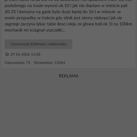
podobnego na trasie wynosi ok.10 l jak nie deptam w mieście pali
20-25 l benzyny na gazie bylo duzo lepiej do 16 l w miescie .w
moim przypadku w trakcie gdy silnik jest zimny niekopci jak sie
zagrzeje zaczyna lykac takie ilosci oleju ze glowa boli ok 1l na 100km
mechanik mi sciagnął uszczelki...
Samochody Elektryka i elektronika
29 Sie 2006 14:28
Odpowiedzi: 73 Wyświetleń: 12064
REKLAMA