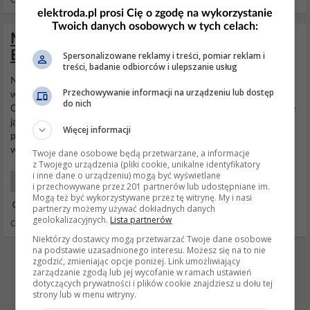
Odpowiedzi: 14 Wyświetleń: 6278
elektroda.pl prosi Cię o zgodę na wykorzystanie
Twoich danych osobowych w tych celach:
Mercesdes W169 2.0 CDI 2009 - Błędy
ESP/ po rozgrzaniu nie reaguje na zapłon
Spersonalizowane reklamy i treści, pomiar reklam i
treści, badanie odbiorców i ulepszanie usług
No tak mi się tez wydaje. Już dawno bym ten rozusznik
Przechowywanie informacji na urządzeniu lub dostęp
wymontował i sprawdziła na "stole" ale dostęp tam jest tragiczny.
do nich
Co do 2 błędu : C1AE6 -
Czujnik
prędkośći "wirowania" masz może
jakiś inny opis tego błędu ? Wydaje mi się ze chodzi o czyjnik
Więcej informacji
przyśpieszenia bocznego, ale po tym kodzie nic nie można
wywnioskować. Jest to błąd stały nie można go wykasować.
Twoje dane osobowe będą przetwarzane, a informacje
z Twojego urządzenia (pliki cookie, unikalne identyfikatory
i inne dane o urządzeniu) mogą być wyświetlane
Samochody Elektryka i elektronika
i przechowywane przez 201 partnerów lub udostępniane im.
Mogą też być wykorzystywane przez tę witrynę. My i nasi
06 Cze 2023 17:09
partnerzy możemy używać dokładnych danych
geolokalizacyjnych.
Lista partnerów
Odpowiedzi: 3 Wyświetleń: 948
Niektórzy dostawcy mogą przetwarzać Twoje dane osobowe
na podstawie uzasadnionego interesu. Możesz się na to nie
REKLAMA
zgodzić, zmieniając opcje poniżej. Link umożliwiający
zarządzanie zgodą lub jej wycofanie w ramach ustawień
dotyczących prywatności i plików cookie znajdziesz u dołu tej
strony lub w menu witryny.