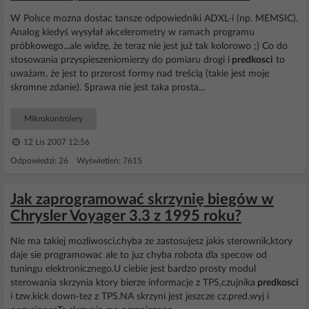
W Polsce mozna dostac tansze odpowiedniki ADXL-i (np. MEMSIC).
Analog kiedyś wysyłał akcelerometry w ramach programu
próbkowego...ale widzę, że teraz nie jest już tak kolorowo ;) Co do
stosowania przyspieszeniomierzy do pomiaru drogi i
predkosci
to
uważam, że jest to przerost formy nad treścią (takie jest moje
skromne zdanie). Sprawa nie jest taka prosta...
Mikrokontrolery
12 Lis 2007 12:56
Odpowiedzi: 26 Wyświetleń: 7615
Jak zaprogramować skrzynię biegów w
Chrysler Voyager 3.3 z 1995 roku?
Nie ma takiej mozliwosci,chyba ze zastosujesz jakis sterownik,ktory
daje sie programowac ale to juz chyba robota dla specow od
tuningu elektronicznego.U ciebie jest bardzo prosty modul
sterowania skrzynia ktory bierze informacje z TPS,czujnika
predkosci
i tzw.kick down-tez z TPS.NA skrzyni jest jeszcze cz.pred.wyj i