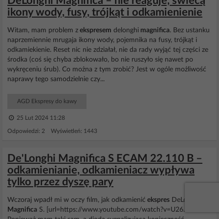
DeLonghi Magnifica – nie reaguje, świecą
ikony wody, fusy, trójkąt i odkamienienie
Witam, mam problem z
ekspresem
delonghi
magnifica
. Bez ustanku
naprzemiennie mrugaja ikony wody, pojemnika na fusy, trójkąt i
odkamiekienie. Reset nic nie zdziałał, nie da rady wyjąć tej części ze
środka (coś się chyba zblokowało, bo nie ruszyło się nawet po
wykręceniu śrub). Co można z tym zrobić? Jest w ogóle możliwość
naprawy tego samodzielnie czy...
AGD Ekspresy do kawy
25 Lut 2024 11:28
Odpowiedzi: 2 Wyświetleń: 1443
De'Longhi Magnifica S ECAM 22.110 B –
odkamienianie, odkamieniacz wypływa
tylko przez dyszę pary
Wczoraj wpadł mi w oczy film, jak odkamienić
ekspres
DeLonghi
Magnifica
S. [url=https://www.youtube.com/watch?v=U26...