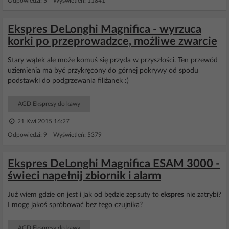
Odpowiedzi: 5 Wyświetleń: 11841
Ekspres DeLonghi Magnifica - wyrzuca
korki po przeprowadzce, możliwe zwarcie
Stary wątek ale może komuś się przyda w przyszłości. Ten przewód
uziemienia ma być przykręcony do górnej pokrywy od spodu
podstawki do podgrzewania filiżanek :)
AGD Ekspresy do kawy
21 Kwi 2015 16:27
Odpowiedzi: 9 Wyświetleń: 5379
Ekspres DeLonghi Magnifica ESAM 3000 -
świeci napełnij zbiornik i alarm
Już wiem gdzie on jest i jak od będzie zepsuty to
ekspres
nie zatrybi?
I mogę jakoś spróbować bez tego czujnika?
AGD Ekspresy do kawy