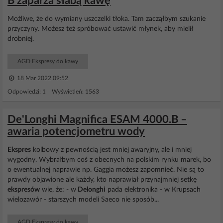
B zaparza słabą kawę
Możliwe, że do wymiany uszczelki tłoka. Tam zacząłbym szukanie
przyczyny. Możesz też spróbować ustawić młynek, aby mielił
drobniej.
AGD Ekspresy do kawy
18 Mar 2022 09:52
Odpowiedzi: 1 Wyświetleń: 1563
De'Longhi Magnifica ESAM 4000.B –
awaria potencjometru wody
Ekspres
kolbowy z pewnością jest mniej awaryjny, ale i mniej
wygodny. Wybrałbym coś z obecnych na polskim rynku marek, bo
o ewentualnej naprawie np. Gaggia możesz zapomnieć. Nie są to
prawdy objawione ale każdy, kto naprawiał przynajmniej setkę
ekspresów
wie, że: - w
Delonghi
pada elektronika - w Krupsach
wielozawór - starszych modeli Saeco nie sposób...
AGD Ekspresy do kawy