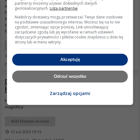
Witam serdecznie, odkopuję temat :) Miałem ten sam problem z
partnerzy możemy używać dokładnych danych
otwierającymi się drzwiczkami i specjalnie zarejestrowałem się na
geolokalizacyjnych.
Lista partnerów
tym forum, bo może znalezione przeze mnie rozwiązanie
Niektórzy dostawcy mogą przetwarzać Twoje dane osobowe
zaoszczędzi komuś czasu. U mnie żadnych luzów w "zatrzasku"
na podstawie uzasadnionego interesu. Możesz się na to nie
zaparzacza nie było. Były za to resztki kawy. Po odkręceniu dwóch
zgodzić, zmieniając opcje poniżej. Link umożliwiający
śrub imbusowych i wyjęciu dziada, dokładnie...
zarządzanie zgodą lub jej wycofanie w ramach ustawień
dotyczących prywatności i plików cookie znajdziesz u dołu tej
strony lub w menu witryny.
AGD Ekspresy do kawy
19 Lis 2019 08:29
Akceptuję
Odpowiedzi: 7 Wyświetleń: 8688
Odrzuć wszystko
De'Longhi Magnifica Evo – miga kontrolka
Hot Water, ekspres nie reaguje po resecie
Zarządzaj opcjami
Mrugajaca kontrolka "hot water"
ekspres
do kawy
delonghi
magnifica
AGD Ekspresy do kawy
12 Lut 2023 19:15