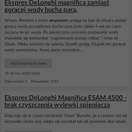
Ekspres DeLonghi magnifica zamiast
gorącej wody bucha parą.
Witam. Problem z moim
ekspresem
polega na tym że chcący podać
gorącą wodę początkowo bucha parą przez jakieś 4 sek po czym
zaczyna lecieć woda. Po zakończony procesie podawania wody
wyświetla się komunikat "nagrzewanie proszę czekać" i trwa ok
20sek. Mleka rownież nie spienia. Grzałki grzeją. Czujnik ntc gorącej
wody wymieniony. Kawę parzy normalnie....
AGD Ekspresy do kawy
06 Gru 2020 18:02
Odpowiedzi: 5 Wyświetleń: 1917
Ekspres DeLonghi Magnifica ESAM 4500 -
brak czyszczenia wylewki spieniacza
Załączają się w czasie naciskanie Clean? Bywało, ze z czasem coś się
skrzywiło i bolec poj. mleka nie naciskał tak jak powinien (był obok).