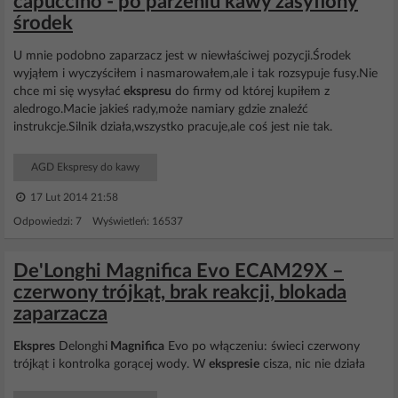
capuccino - po parzeniu kawy zasyfiony
środek
U mnie podobno zaparzacz jest w niewłaściwej pozycji.Środek
wyjąłem i wyczyściłem i nasmarowałem,ale i tak rozsypuje fusy.Nie
chce mi się wysyłać
ekspresu
do firmy od której kupiłem z
aledrogo.Macie jakieś rady,może namiary gdzie znaleźć
instrukcje.Silnik działa,wszystko pracuje,ale coś jest nie tak.
AGD Ekspresy do kawy
17 Lut 2014 21:58
Odpowiedzi: 7 Wyświetleń: 16537
De'Longhi Magnifica Evo ECAM29X –
czerwony trójkąt, brak reakcji, blokada
zaparzacza
Ekspres
Delonghi
Magnifica
Evo po włączeniu: świeci czerwony
trójkąt i kontrolka gorącej wody. W
ekspresie
cisza, nic nie działa