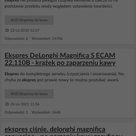
Ekspres
nie posiada jakiegoś czujnika kamienia a zalicza to na
podstawie przelotu wody względem ustawienia twardości.
AGD Ekspresy do kawy
22 Lis 2018 12:17
Odpowiedzi: 2 Wyświetleń: 14706
Ekspres DeLonghi Magnifica S ECAM
22.110B - krążek po zaparzeniu kawy
Ekspres
do kompletnego serwisu (czyszczenia i smarowania). No
chyba że
ekspres
jest prawie nowy to można poszukać awarii.
AGD Ekspresy do kawy
26 Lis 2021 11:56
Odpowiedzi: 1 Wyświetleń: 1668
ekspres ciśnie. delonghi magnifica