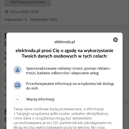
AGD Ekspresy do kawy
23 Lut 2026 12:49
Odpowiedzi: 3 Wyświetleń: 5442
Ekspres DeLonghi EAM 3000 B problem z
odkamienianiem
elektroda.pl
elektroda.pl prosi Cię o zgodę na wykorzystanie
Witam , mam problem z
ekspresem
do kawy
delonghi
magnifica s.
Twoich danych osobowych w tych celach:
Po odwapnieniu
ekspresu
nadal mryga czerwona lampka. Co zrobic
zeby przestala migac ?
Spersonalizowane reklamy i treści, pomiar reklam i
treści, badanie odbiorców i ulepszanie usług
AGD Użytkowy
Przechowywanie informacji na urządzeniu lub dostęp
do nich
15 Lis 2019 22:16
Odpowiedzi: 16 Wyświetleń: 74471
Więcej informacji
Twoje dane osobowe będą przetwarzane, a informacje
Ekspres Delonghi Magnifica - samoistne
z Twojego urządzenia (pliki cookie, unikalne identyfikatory
otwieranie drzwiczek przy włączaniu
i inne dane o urządzeniu) mogą być wyświetlane
i przechowywane przez 201 partnerów lub udostępniane im.
Mogą też być wykorzystywane przez tę witrynę. My i nasi