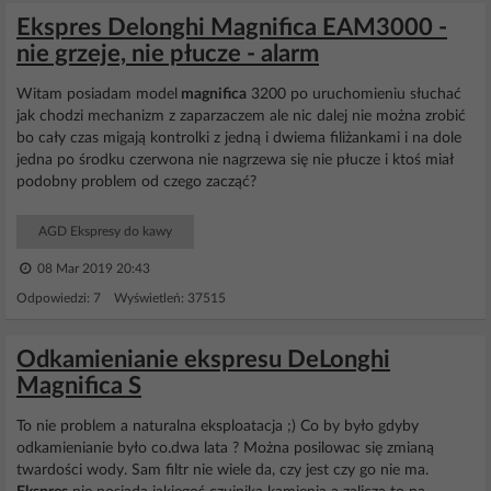
Ekspres Delonghi Magnifica EAM3000 -
nie grzeje, nie płucze - alarm
Witam posiadam model
magnifica
3200 po uruchomieniu słuchać
jak chodzi mechanizm z zaparzaczem ale nic dalej nie można zrobić
bo cały czas migają kontrolki z jedną i dwiema filiżankami i na dole
jedna po środku czerwona nie nagrzewa się nie płucze i ktoś miał
podobny problem od czego zacząć?
AGD Ekspresy do kawy
08 Mar 2019 20:43
Odpowiedzi: 7 Wyświetleń: 37515
Odkamienianie ekspresu DeLonghi
Magnifica S
To nie problem a naturalna eksploatacja ;) Co by było gdyby
odkamienianie było co.dwa lata ? Można posilowac się zmianą
twardości wody. Sam filtr nie wiele da, czy jest czy go nie ma.