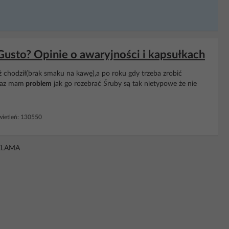
usto? Opinie o awaryjności i kapsułkach
ż chodził(brak smaku na kawę),a po roku gdy trzeba zrobić
eraz mam
problem
jak go rozebrać Śruby są tak nietypowe że nie
ietleń: 130550
KLAMA