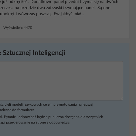
e już odkręciłeś.. Dodatkowo panel przedni trzyma się na dwóch
zerzesz na przodzie dwa zatrzaski trzymające panel.. Są one
ubokręt i wówczas puszczą.. Ew jakbyś miał...
8 Wyświetleń: 4470
 Sztucznej Inteligencji
ścicieli modeli językowych celem przygotowania najlepszej
adzane do formularza.
i. Pytanie i odpowiedź będzie publiczna dostępna dla wszystkich
ąpi przekierowanie na stronę z odpowiedzią.