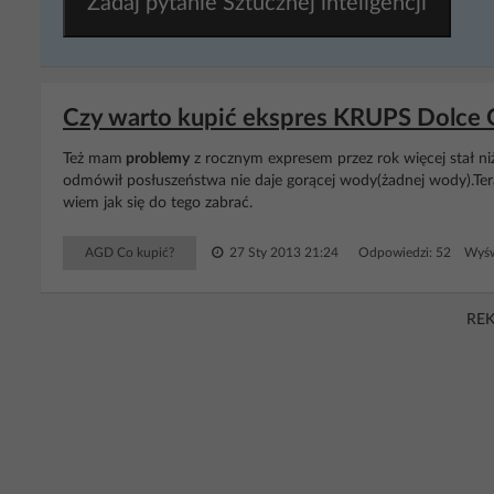
Zadaj pytanie Sztucznej inteligencji
Czy warto kupić ekspres KRUPS Dolce G
Też mam
problemy
z rocznym expresem przez rok więcej stał ni
odmówił posłuszeństwa nie daje gorącej wody(żadnej wody).T
wiem jak się do tego zabrać.
AGD Co kupić?
27 Sty 2013 21:24
Odpowiedzi: 52 Wyśw
RE