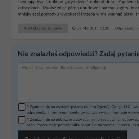
Trzymają dwie śrubki od góry i dwie śrubki od dołu - Zapewne j
zatrzaskach.. Musisz zdjąć górną obudowę i patrząc z góry dostr
mniejwięcej pośrodku wysokości i trzeba w nie wsunąć płaski śr
AGD Ekspresy do kawy
29 Mar 2015 12:20
Odpowiedzi: 
Nie znalazłeś odpowiedzi? Zadaj pytanie
*
Zgadzam się na wysłanie pytania do firm OpenAI, Google LLC - wła
odpowiedzi. Firmy mogą monitorować i zapisywać informacje wprow
*
Zgadzam się na publiczne wyświetlanie mojego pytania i odpowiedz
osób. Proces może potrwać kilka minut. Po zakończeniu procesu nast