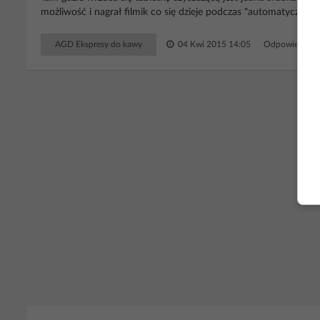
możliwość i nagrał filmik co się dzieje podczas "automatycznej 
AGD Ekspresy do kawy
04 Kwi 2015 14:05
Odpowiedzi: 
RE