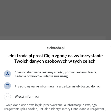
u pracy młynka - niepowodzenie - błąd
elektroda.pl
elektroda.pl prosi Cię o zgodę na wykorzystanie
krętki 10mm jako "pastylki kalibracyjnej" okazała się zbyt mała -
Twoich danych osobowych w tych celach:
ej nakrętki 12+ mm pozwoliło zakończyć kalibrację młynka
o mi się rozwiązać - zamykam temat. Dodano po...
Spersonalizowane reklamy i treści, pomiar reklam i treści,
badanie odbiorców i ulepszanie usług
 Wyświetleń: 6762
Przechowywanie informacji na urządzeniu lub dostęp do nich
Więcej informacji
yczna konserwacja, jak to naprawić?
Twoje dane osobowe będą przetwarzane, a informacje z Twojego
urządzenia (pliki cookie, unikalne identyfikatory i inne dane o urządzeniu)
ręć ją i wyjmij tą kratkę.. Najlepiej by było wówczas jakbyś miał