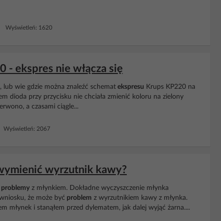
1 Wyświetleń: 1620
- ekspres nie włącza się
a, lub wie gdzie można znaleźć schemat
ekspresu
Krups KP220 na
m dioda przy przycisku nie chciała zmienić koloru na zielony
erwono, a czasami ciągle...
 Wyświetleń: 2067
 wymienić wyrzutnik kawy?
problemy
z młynkiem. Dokładne wyczyszczenie młynka
 wniosku, że może być
problem
z wyrzutnikiem kawy z młynka.
em młynek i stanąłem przed dylematem, jak dalej wyjąć żarna....