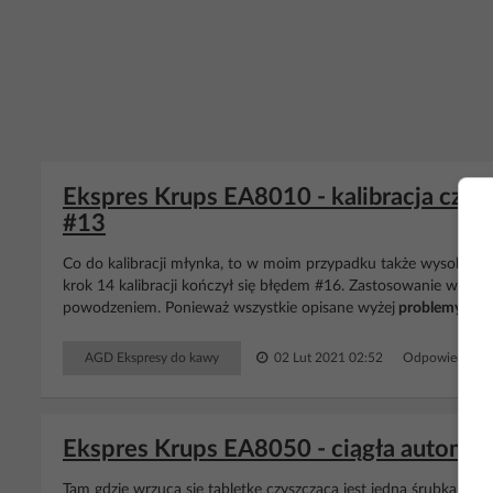
Ekspres Krups EA8010 - kalibracja czas
#13
Co do kalibracji młynka, to w moim przypadku także wysokość na
krok 14 kalibracji kończył się błędem #16. Zastosowanie wyższ
powodzeniem. Ponieważ wszystkie opisane wyżej
problemy
udał
AGD Ekspresy do kawy
02 Lut 2021 02:52
Odpowiedzi: 3
Ekspres Krups EA8050 - ciągła automat
Tam gdzie wrzuca się tabletkę czyszczącą jest jedna śrubka.. Odk