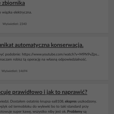
 zbiornika
 wiązka elektryczna.
2 Wyświetleń: 2340
nikat automatyczna konserwacja.
być podobnie: https://www.youtube.com/watch?v=M9N9vZps...
naczam robisz tą operację na własną odpowiedzialność.
 Wyświetleń: 14694
cuje prawidłowo i jak to naprawić?
iedzi. Dostałem ostatnio krupsa ea8108,
ekspres
uszkodzony.
wężyk od termobloku do wylewki bo to taki standard przy
towuje super kawę, wszystko niby jest ok.
Problemy
są