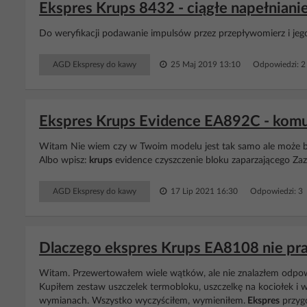
Ekspres Krups 8432 - ciągłe napełnianie
Do weryfikacji podawanie impulsów przez przepływomierz i jego
AGD Ekspresy do kawy
25 Maj 2019 13:10
Odpowiedzi: 
Ekspres Krups Evidence EA892C - komu
Witam Nie wiem czy w Twoim modelu jest tak samo ale może 
Albo wpisz:
krups
evidence czyszczenie bloku zaparzającego Zaz
AGD Ekspresy do kawy
17 Lip 2021 16:30
Odpowiedzi: 3
Dlaczego ekspres Krups EA8108 nie pra
Witam. Przewertowałem wiele wątków, ale nie znalazłem odpow
Kupiłem zestaw uszczelek termobloku, uszczelkę na kociołek i 
wymianach. Wszystko wyczyściłem, wymieniłem.
Ekspres
przygo