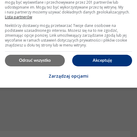
mogą być wyświetlane i przechowywane przez 201 partnerów lub
konserwacji"
udostępniane im. Mogą też być wykorzystywane przez tę witrynę. My
i nasi partnerzy możemy używać dokładnych danych geolokalizacyjnych.
Lista partnerów
4 Wyświetleń: 19458
Niektórzy dostawcy mogą przetwarzać Twoje dane osobowe na
podstawie uzasadnionego interesu. Możesz się na to nie zgodzić,
zmieniając opcje poniżej. Link umożliwiający zarządzanie zgodą lub jej
KLAMA
wycofanie w ramach ustawień dotyczących prywatności i plików cookie
znajdziesz u dołu tej strony lub w menu witryny.
Odrzuć wszystko
Akceptuję
Zarządzaj opcjami