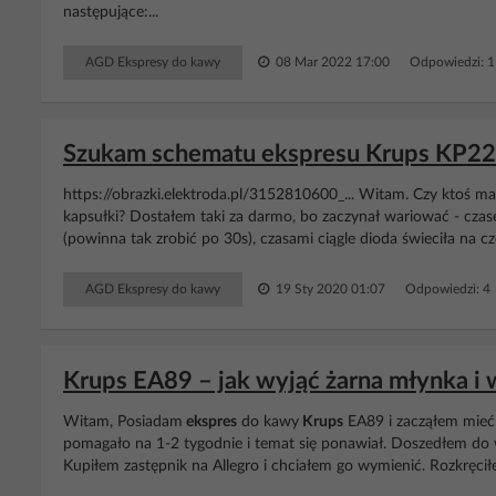
następujące:...
AGD Ekspresy do kawy
08 Mar 2022 17:00
Odpowiedzi: 
Szukam schematu ekspresu Krups KP220 
https://obrazki.elektroda.pl/3152810600_... Witam. Czy ktoś m
kapsułki? Dostałem taki za darmo, bo zaczynał wariować - czase
(powinna tak zrobić po 30s), czasami ciągle dioda świeciła na cz
AGD Ekspresy do kawy
19 Sty 2020 01:07
Odpowiedzi: 4
Krups EA89 – jak wyjąć żarna młynka i
Witam, Posiadam
ekspres
do kawy
Krups
EA89 i zacząłem mieć
pomagało na 1-2 tygodnie i temat się ponawiał. Doszedłem do
Kupiłem zastępnik na Allegro i chciałem go wymienić. Rozkręcił