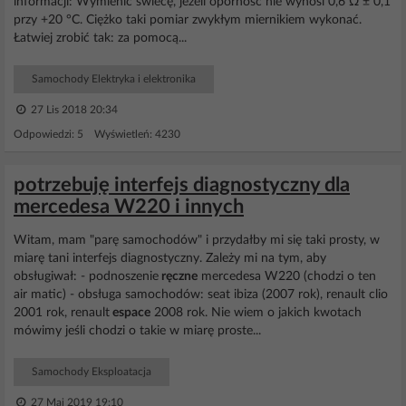
informacji: Wymienić świecę, jeżeli oporność nie wynosi 0,6 Ω ± 0,1
przy +20 °C. Ciężko taki pomiar zwykłym miernikiem wykonać.
Łatwiej zrobić tak: za pomocą...
Samochody Elektryka i elektronika
27 Lis 2018 20:34
Odpowiedzi: 5 Wyświetleń: 4230
potrzebuję interfejs diagnostyczny dla
mercedesa W220 i innych
Witam, mam "parę samochodów" i przydałby mi się taki prosty, w
miarę tani interfejs diagnostyczny. Zależy mi na tym, aby
obsługiwał: - podnoszenie
ręczne
mercedesa W220 (chodzi o ten
air matic) - obsługa samochodów: seat ibiza (2007 rok), renault clio
2001 rok, renault
espace
2008 rok. Nie wiem o jakich kwotach
mówimy jeśli chodzi o takie w miarę proste...
Samochody Eksploatacja
27 Maj 2019 19:10