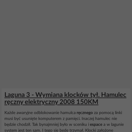
Laguna 3 - Wymiana klocków tył. Hamulec
ręczny elektryczny 2008 150KM
Każde awaryjne odblokowanie hamulca
ręcznego
za pomocą linki
musi być usunięte komputerem z pamięci. Inaczej hamulec nie
będzie chodził. Tak bynajmniej było w sceniku i
espace
a w lagunie
system jest ten sam. I tego się będę trzymał. Klocki założone