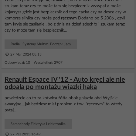
2006 , czyli tam kryje się zasilanie , bo z dnia na dzień zdechło i
szukam teraz czy to może tam się bezpiecznik wysypał a może
kojarzysz gdzie jest bezpiecznik od tego cacka czy na desce czy w
komorze silnika czy może pod
ręcznym
Dodano po 5 2006 , czyli
tam kryje się zasilanie , bo z dnia na dzień zdechło i szukam teraz
czy to może tam się bezpiecznik...
Radia i Systemy Multim. Początkujący
27 Mar 2024 08:13
Odpowiedzi: 10 Wyświetleń: 2907
Renault Espace IV '12 - Auto kręci ale nie
odpala po montażu wiązki haka
powiedzcie co to za kotwica żółta obok gniazda obd Wyjście
awaryjne....jak będziesz miał problem z tzw. "ręcznym" to wtedy
pytaj...
Samochody Elektryka i elektronika
27 Paź 2015 16:49