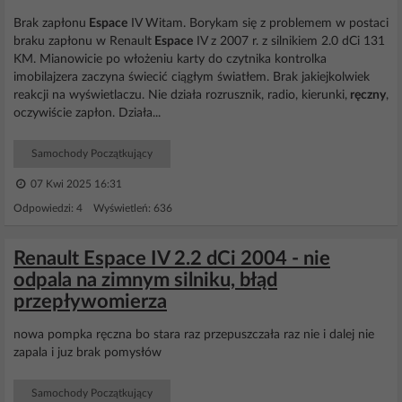
Brak zapłonu
Espace
IV Witam. Borykam się z problemem w postaci
braku zapłonu w Renault
Espace
IV z 2007 r. z silnikiem 2.0 dCi 131
KM. Mianowicie po włożeniu karty do czytnika kontrolka
imobilajzera zaczyna świecić ciągłym światłem. Brak jakiejkolwiek
reakcji na wyświetlaczu. Nie działa rozrusznik, radio, kierunki,
ręczny
,
oczywiście zapłon. Działa...
Samochody Początkujący
07 Kwi 2025 16:31
Odpowiedzi: 4 Wyświetleń: 636
Renault Espace IV 2.2 dCi 2004 - nie
odpala na zimnym silniku, błąd
przepływomierza
nowa pompka ręczna bo stara raz przepuszczała raz nie i dalej nie
zapala i juz brak pomysłów
Samochody Początkujący