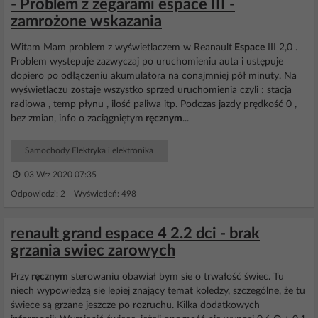
- Problem z zegarami espace III -
zamrożone wskazania
Witam Mam problem z wyświetlaczem w Reanault
Espace
III 2,0 .
Problem wystepuje zazwyczaj po uruchomieniu auta i ustępuje
dopiero po odłączeniu akumulatora na conajmniej pół minuty. Na
wyświetlaczu zostaje wszystko sprzed uruchomienia czyli : stacja
radiowa , temp płynu , ilość paliwa itp. Podczas jazdy prędkość 0 ,
bez zmian, info o zaciągniętym
ręcznym
...
Samochody Elektryka i elektronika
03 Wrz 2020 07:35
Odpowiedzi: 2 Wyświetleń: 498
renault grand espace 4 2.2 dci - brak
grzania swiec zarowych
Przy
ręcznym
sterowaniu obawiał bym sie o trwałość świec. Tu
niech wypowiedzą sie lepiej znający temat koledzy, szczególne, że tu
świece są grzane jeszcze po rozruchu. Kilka dodatkowych