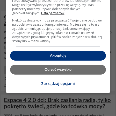
i przechowywane przez 201 partnerów lub udostępniane im.
Mogą też być wykorzystywane przez tę witrynę. My i nasi
partnerzy możemy używać dokładnych danych
geolokalizacyjnych.
Lista partnerów
espace IV 2,2dci '05 - nie pali po
Niektórzy dostawcy mogą przetwarzać Twoje dane osobowe
zaświeceniu kontrolek ABS, ESP, ASR
na podstawie uzasadnionego interesu. Możesz się na to nie
zgodzić, zmieniając opcje poniżej. Link umożliwiający
zarządzanie zgodą lub jej wycofanie w ramach ustawień
Witam!Dziękuję za odzew,w międzyczasie dopisałem parę rzeczy do
dotyczących prywatności i plików cookie znajdziesz u dołu tej
poprzedniej wiadomości i zdołałem odblokować hamulec
strony lub w menu witryny.
ręczny
,teraz na wyświetlaczu pali się tylko serwis, P w trójkącie i
komunikat "sprawdż hamulec
ręczny
z kluczem",a silnik dalej
nieodpala.Czytałem różne posty na ten temat i przyczyny mogą być
Akceptuję
różne począwszy od słabego aku,spalonego...
Odrzuć wszystko
Samochody Mechanika
21 Lut 2013 14:19
Zarządzaj opcjami
Odpowiedzi: 3 Wyświetleń: 6258
Espace 4 2.0 dci: Brak zasilania radia, tylko
pokrętło świeci, gdzie końcówka mocy?