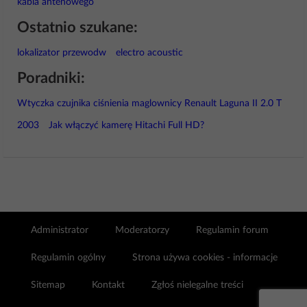
kabla antenowego
Ostatnio szukane:
lokalizator przewodw
electro acoustic
Poradniki:
Wtyczka czujnika ciśnienia maglownicy Renault Laguna II 2.0 T
2003
Jak włączyć kamerę Hitachi Full HD?
Administrator
Moderatorzy
Regulamin forum
Regulamin ogólny
Strona używa cookies - informacje
Sitemap
Kontakt
Zgłoś nielegalne treści