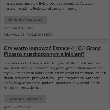
niestety
ręcznego
brak. Była próba podłączenia się Autocom
niestety nie udana. Będę szukał czegoś innego....
Samochody Początkujący
21 Wrz 2016 04:46
Odpowiedzi: 25 Wyświetleń: 38520
Czy warto kupować Espace 4 i C4 Grand
Picasso z uszkodzonym silnikiem?
Czy samochód marzeń? A skąd, to życie. Wcale mnie to nie dziwi.
Jak kilka lat temu kupowałem mój przed, przed ostatni samochód
czyli s80 to na dzień dobry klocki, tarcze przód tył,reflektory, czujnik
skrętu, termostat , przewód klimy + gaz, przepustnica, wachacze
przód, lewą piastę przód, poduszki amortyzatorów przód, pracie
środka po jego wyjęciu,...
Samochody Eksploatacja
01 Kwi 2021 09:18