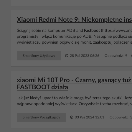
Xiaomi Redmi Note 9: Niekompletne ins
Ściągnij sobie na komputer ADB and
Fastboot
(https://www.andr
programisty i włącz komunikację po ADB. Następnie podłącz si
wyświetlaczu powinien pojawić się monit, zaakceptuj połączenie
Smartfony Użytkowy
28 Paź 2023 06:26
Odpowiedzi: 9 W
xiaomi Mi 10T Pro - Czarny, gasnący tu
FASTBOOT działa
Jak już kiedyś upadł to właśnie mogą być teraz tego skutki. Jeż
najprawdopodobniej wyświetlacz. Oczywiście trzeba rozebrać, s
Smartfony Początkujący
03 Paź 2024 12:01
Odpowiedzi: 