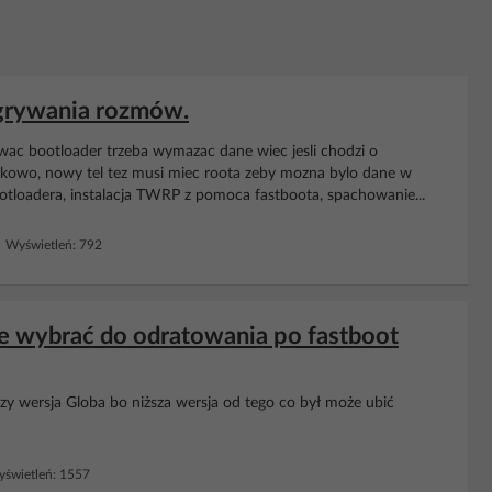
agrywania rozmów.
wac bootloader trzeba wymazac dane wiec jesli chodzi o
kowo, nowy tel tez musi miec roota zeby mozna bylo dane w
ootloadera, instalacja TWRP z pomoca fastboota, spachowanie...
 Wyświetleń: 792
are wybrać do odratowania po fastboot
zy wersja Globa bo niższa wersja od tego co był może ubić
świetleń: 1557