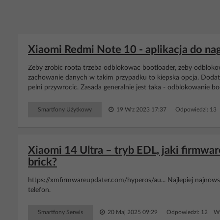
Xiaomi Redmi Note 10 - aplikacja do n
Zeby zrobic roota trzeba odblokowac bootloader, zeby odbloko
zachowanie danych w takim przypadku to kiepska opcja. Dodat
pelni przywrocic. Zasada generalnie jest taka - odblokowanie b
Smartfony Użytkowy
19 Wrz 2023 17:37
Odpowiedzi: 13
Xiaomi 14 Ultra – tryb EDL, jaki firmw
brick?
https://xmfirmwareupdater.com/hyperos/au... Najlepiej najnows
telefon.
Smartfony Serwis
20 Maj 2025 09:29
Odpowiedzi: 12 Wy