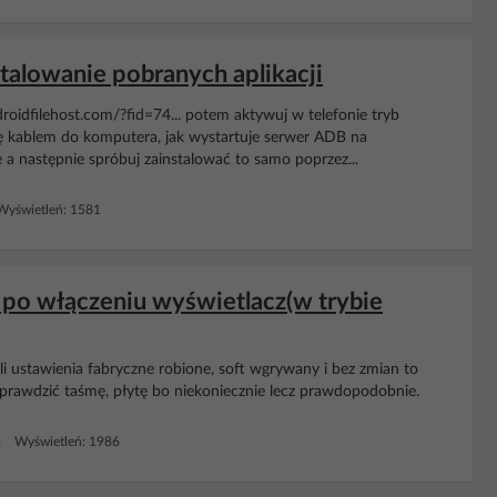
talowanie pobranych aplikacji
oidfilehost.com/?fid=74... potem aktywuj w telefonie tryb
ę kablem do komputera, jak wystartuje serwer ADB na
 a następnie spróbuj zainstalować to samo poprzez...
yświetleń: 1581
ż po włączeniu wyświetlacz(w trybie
eli ustawienia fabryczne robione, soft wgrywany i bez zmian to
prawdzić taśmę, płytę bo niekoniecznie lecz prawdopodobnie.
3 Wyświetleń: 1986