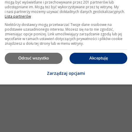
mogą być wyświetlane i przechowywane przez 201 partnerów lub
udostępniane im. Mogą też być wykorzystywane przez tę witrynę. My
i nasi partnerzy możemy używać dokładnych danych geolokalizacyjnych.
duje TWRP mimo prób resetu
Lista partnerów
Niektórzy dostawcy mogą przetwarzać Twoje dane osobowe na
WRP poleceniem
fastboot
flash recovery twrp.img , poźniej
fastboot
podstawie uzasadnionego interesu. Możesz się na to nie zgodzić,
zmieniając opcje poniżej. Link umożliwiający zarządzanie zgodą lub jej
wycofanie w ramach ustawień dotyczących prywatności i plików cookie
znajdziesz u dołu tej strony lub w menu witryny.
2 Wyświetleń: 1140
Odrzuć wszystko
Akceptuję
KLAMA
Zarządzaj opcjami