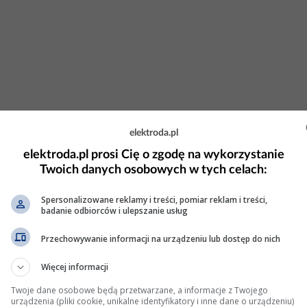
elektroda.pl
elektroda.pl prosi Cię o zgodę na wykorzystanie
Twoich danych osobowych w tych celach:
i bez karty SD?
Spersonalizowane reklamy i treści, pomiar reklam i treści,
badanie odbiorców i ulepszanie usług
ot plik_z_twrp.img. Niektore
Xiaomi
byly problematyczne i
Przechowywanie informacji na urządzeniu lub dostęp do nich
jpierw odpalic, a dopiero z jego poziomu napisac partycje z
Więcej informacji
21 Wyświetleń: 546
Twoje dane osobowe będą przetwarzane, a informacje z Twojego
urządzenia (pliki cookie, unikalne identyfikatory i inne dane o urządzeniu)