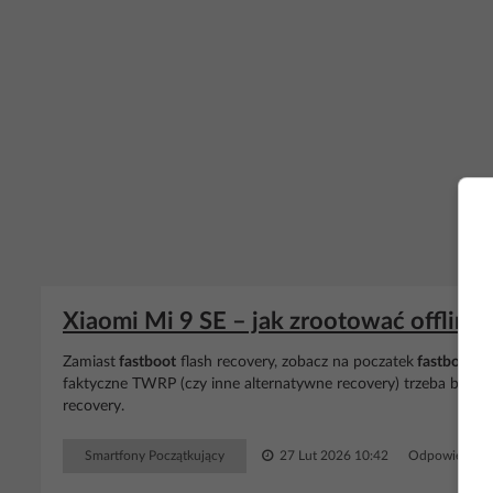
Xiaomi Mi 9 SE – jak zrootować offline 
Zamiast
fastboot
flash recovery, zobacz na poczatek
fastboot
bo
faktyczne TWRP (czy inne alternatywne recovery) trzeba bylo na
recovery.
Smartfony Początkujący
27 Lut 2026 10:42
Odpowiedzi: 