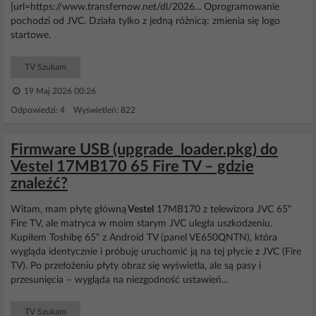
[url=https://www.transfernow.net/dl/2026... Oprogramowanie
pochodzi od JVC. Działa tylko z jedną różnicą: zmienia się logo
startowe.
TV Szukam
19 Maj 2026 00:26
Odpowiedzi: 4 Wyświetleń: 822
Firmware USB (upgrade_loader.pkg) do
Vestel 17MB170 65 Fire TV – gdzie
znaleźć?
Witam, mam płytę główną
Vestel
17MB170 z telewizora JVC 65"
Fire TV, ale matryca w moim starym JVC uległa uszkodzeniu.
Kupiłem Toshibę 65" z Android TV (panel VE650QNTN), która
wygląda identycznie i próbuję uruchomić ją na tej płycie z JVC (Fire
TV). Po przełożeniu płyty obraz się wyświetla, ale są pasy i
przesunięcia – wygląda na niezgodność ustawień...
TV Szukam