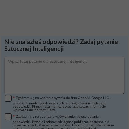
Nie znalazłeś odpowiedzi? Zadaj pytanie
Sztucznej Inteligencji
*
Zgadzam się na wysłanie pytania do firm OpenAI, Google LLC -
właścicieli modeli językowych celem przygotowania najlepszej
odpowiedzi. Firmy mogą monitorować i zapisywać informacje
wprowadzane do formularza.
*
Zgadzam się na publiczne wyświetlanie mojego pytania i
odpowiedzi. Pytanie i odpowiedź będzie publiczna dostępna dla
wszystkich osób. Proces może potrwać kilka minut. Po zakończeniu
procesu nastąpi przekierowanie na stronę z odpowiedzią.