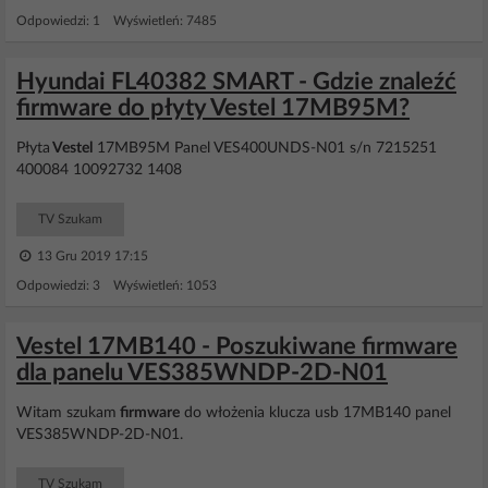
Odpowiedzi: 1 Wyświetleń: 7485
Hyundai FL40382 SMART - Gdzie znaleźć
firmware do płyty Vestel 17MB95M?
Płyta
Vestel
17MB95M Panel VES400UNDS-N01 s/n 7215251
400084 10092732 1408
TV Szukam
13 Gru 2019 17:15
Odpowiedzi: 3 Wyświetleń: 1053
Vestel 17MB140 - Poszukiwane firmware
dla panelu VES385WNDP-2D-N01
Witam szukam
firmware
do włożenia klucza usb 17MB140 panel
VES385WNDP-2D-N01.
TV Szukam