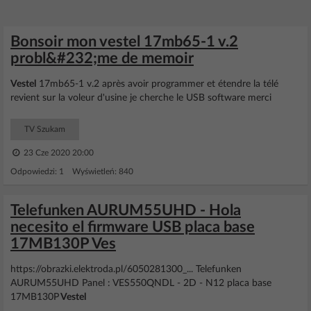
Bonsoir mon vestel 17mb65-1 v.2
probl&#232;me de memoir
Vestel
17mb65-1 v.2 après avoir programmer et étendre la télé
revient sur la voleur d'usine je cherche le USB software merci
TV Szukam
23 Cze 2020 20:00
Odpowiedzi: 1 Wyświetleń: 840
Telefunken AURUM55UHD - Hola
necesito el firmware USB placa base
17MB130P Ves
https://obrazki.elektroda.pl/6050281300_... Telefunken
AURUM55UHD Panel : VES550QNDL - 2D - N12 placa base
17MB130P
Vestel