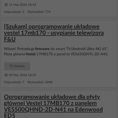
11 Mar 2026 18:43
Odpowiedzi: 3 Wyświetleń: 774
[Szukam] oprogramowanie układowe
vestel 17mb170 - usypianie telewizora
F&U
Witam! Potrzebuję
firmware
do smart TV (Android Ultra 4K) 65''.
Płyta główna
Vestel
17MB170 a panel to VES650QNTL-2D-N41
TV Szukam
09 Mar 2026 18:29
Odpowiedzi: 7 Wyświetleń: 6048
Oprogramowanie układowe dla płyty
głównej Vestel 17MB170 z panelem
VES500QHND-2D-N41 na Edenwood
ED5