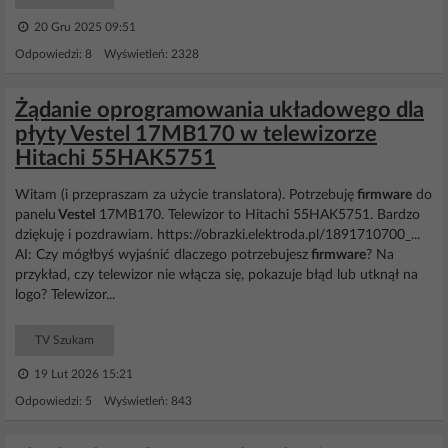
20 Gru 2025 09:51
Odpowiedzi: 8 Wyświetleń: 2328
Żądanie oprogramowania układowego dla
płyty Vestel 17MB170 w telewizorze
Hitachi 55HAK5751
Witam (i przepraszam za użycie translatora). Potrzebuję
firmware
do
panelu
Vestel
17MB170. Telewizor to Hitachi 55HAK5751. Bardzo
dziękuję i pozdrawiam. https://obrazki.elektroda.pl/1891710700_...
AI: Czy mógłbyś wyjaśnić dlaczego potrzebujesz
firmware
? Na
przykład, czy telewizor nie włącza się, pokazuje błąd lub utknął na
logo? Telewizor...
TV Szukam
19 Lut 2026 15:21
Odpowiedzi: 5 Wyświetleń: 843