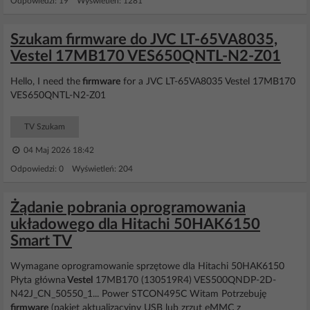
Odpowiedzi: 19 Wyświetleń: 1281
Szukam firmware do JVC LT-65VA8035,
Vestel 17MB170 VES650QNTL-N2-Z01
Hello, I need the
firmware
for a JVC LT-65VA8035 Vestel 17MB170
VES650QNTL-N2-Z01
TV Szukam
04 Maj 2026 18:42
Odpowiedzi: 0 Wyświetleń: 204
Żądanie pobrania oprogramowania
układowego dla Hitachi 50HAK6150
Smart TV
Wymagane oprogramowanie sprzętowe dla Hitachi 50HAK6150
Płyta główna
Vestel
17MB170 (130519R4) VES500QNDP-2D-
N42J_CN_50550_1... Power STCON495C Witam Potrzebuję
firmware
(pakiet aktualizacyjny USB lub zrzut eMMC z