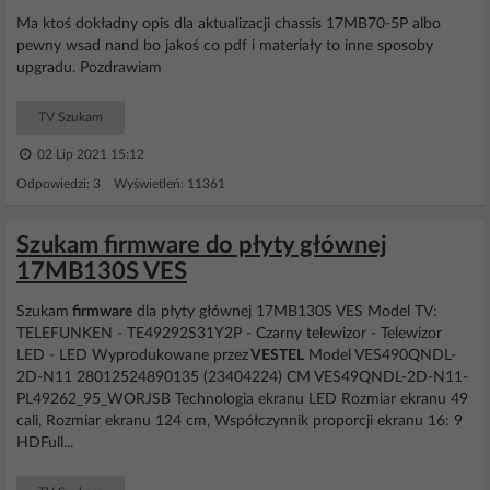
Ma ktoś dokładny opis dla aktualizacji chassis 17MB70-5P albo
pewny wsad nand bo jakoś co pdf i materiały to inne sposoby
upgradu. Pozdrawiam
TV Szukam
02 Lip 2021 15:12
Odpowiedzi: 3 Wyświetleń: 11361
Szukam firmware do płyty głównej
17MB130S VES
Szukam
firmware
dla płyty głównej 17MB130S VES Model TV:
TELEFUNKEN - TE49292S31Y2P - Czarny telewizor - Telewizor
LED - LED Wyprodukowane przez
VESTEL
Model VES490QNDL-
2D-N11 28012524890135 (23404224) CM VES49QNDL-2D-N11-
PL49262_95_WORJSB Technologia ekranu LED Rozmiar ekranu 49
cali, Rozmiar ekranu 124 cm, Współczynnik proporcji ekranu 16: 9
HDFull...