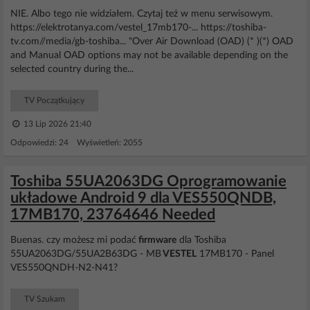
NIE. Albo tego nie widziałem. Czytaj też w menu serwisowym.
https://elektrotanya.com/vestel_17mb170-... https://toshiba-
tv.com//media/gb-toshiba... "Over Air Download (OAD) (* )(*) OAD
and Manual OAD options may not be available depending on the
selected country during the...
TV Początkujący
13 Lip 2026 21:40
Odpowiedzi: 24 Wyświetleń: 2055
Toshiba 55UA2063DG Oprogramowanie
układowe Android 9 dla VES550QNDB,
17MB170, 23764646 Needed
Buenas. czy możesz mi podać
firmware
dla Toshiba
55UA2063DG/55UA2B63DG - MB
VESTEL
17MB170 - Panel
VES550QNDH-N2-N41?
TV Szukam