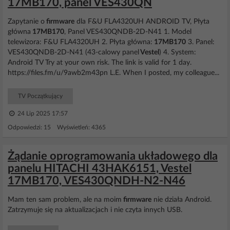
17MB170, panel VES430QN
Zapytanie o
firmware
dla F&U FLA4320UH ANDROID TV, Płyta
główna
17MB170
, Panel VES430QNDB-2D-N41 1. Model
telewizora: F&U FLA4320UH 2. Płyta główna:
17MB170
3. Panel:
VES430QNDB-2D-N41 (43-calowy panel
Vestel
) 4. System:
Android TV Try at your own risk. The link is valid for 1 day.
https://files.fm/u/9awb2m43pn L.E. When I posted, my colleague...
TV Początkujący
24 Lip 2025 17:57
Odpowiedzi: 15 Wyświetleń: 4365
Żądanie oprogramowania układowego dla
panelu HITACHI 43HAK6151, Vestel
17MB170, VES430QNDH-N2-N46
Mam ten sam problem, ale na moim
firmware
nie działa Android.
Zatrzymuje się na aktualizacjach i nie czyta innych USB.