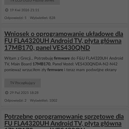
TV LCD OLED Plazma Serwis
19 Kwi 2026 21:11
Odpowiedzi: 5 Wyświetleń: 828
Wniosek o oprogramowanie układowe dla
FU FLA4320UH Android TV, płyta główna
17MB170, panel VES430QND
Witam z Grecji... Potrzebuję
firmware
do F&U FLA4320UH Android
TV, Main Board
17MB170
, Panel Vestel: VES430QNDA-N2-N42
ponieważ wrzuciłem zły
firmware
i teraz mam podwójne ekrany
TV Początkujący
29 Paź 2025 18:28
Odpowiedzi: 2 Wyświetleń: 1002
Potrzebne oprogramowanie sprzętowe dla
FU FLA4320UH Android TV, płyta główna