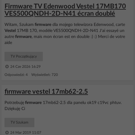
Firmware TV Edenwood Vestel 17MB170
VES500QNDH-2D-N41 écran doublé
Witam, Szukam
firmware
dla mojego telewizora Edenwood, carte
Vestel
17MB 170, modèle VES500QNDH-2D-N41 J'ai essayé un
autre
firmware
, mais mon écran est en double :) :) Merci de votre
aide
TV Początkujący
24 Cze 2026 16:29
Odpowiedzi: 4 Wyświetleń: 720
firmware vestel 17mb62-2.5
Potrzebuję
firmware
17mb62-2.5 dla panelu ok19 c19vc phtuv.
Dziękuję Ci
TV Szukam
24 Mar 2019 11:07