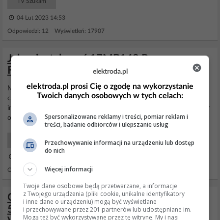
TV Szukam
04 Lut 2023 14:53
Odpowiedzi: 12 Wyświetleń: 17907
Jak zainstalować 17MB140 Recovery
Firmware dla Vestel i innych marek?
elektroda.pl
elektroda.pl prosi Cię o zgodę na wykorzystanie
Mark:
Vestel
Regal Seg Finlux Hi-level Model: Chassis (main board,
Twoich danych osobowych w tych celach:
components): 17mb140 LCD Screen/Panel (if exist): More
informations: For
vestel
tvs : https://yadi.sk/d/b1kanIPRiF4P7w For
Spersonalizowane reklamy i treści, pomiar reklam i
other brands : https://yadi.sk/d/lS3nXGIZ3HVWFw
treści, badanie odbiorców i ulepszanie usług
TV wsady pamięci i aktualizacje
Przechowywanie informacji na urządzeniu lub dostęp
do nich
15 Paź 2024 16:12
Więcej informacji
Odpowiedzi: 9 Wyświetleń: 6108
Twoje dane osobowe będą przetwarzane, a informacje
z Twojego urządzenia (pliki cookie, unikalne identyfikatory
Gdzie znaleźć firmware USB do Hitachi
i inne dane o urządzeniu) mogą być wyświetlane
58F501HAK5750, 17MB170,
i przechowywane przez 201 partnerów lub udostępniane im.
Mogą też być wykorzystywane przez tę witrynę. My i nasi