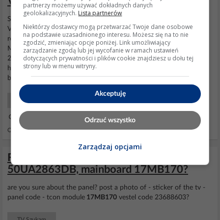
VES580QNDT-N2-N42?
partnerzy możemy używać dokładnych danych
geolokalizacyjnych.
Lista partnerów
Subject : Need USB
Firmware
Vestel
17MB170
/ Panel
Niektórzy dostawcy mogą przetwarzać Twoje dane osobowe
VES580QNDT-N2-N42 Message : Hi, I am looking for the USB
na podstawie uzasadnionego interesu. Możesz się na to nie
recovery
firmware
for my Hitachi TV (Model 58F501HAK5750).
zgodzić, zmieniając opcje poniżej. Link umożliwiający
Mainboard:
17MB170
Panel: VES580QNDT-N2-N42 VES Code:
zarządzanie zgodą lub jej wycofanie w ramach ustawień
dotyczących prywatności i plików cookie znajdziesz u dołu tej
28664791 Serial/Barcode: 23729621 Thanks in advance for your
strony lub w menu witryny.
help! AI: What exactly is the problem with the TV - stuck on logo,
boot...
Akceptuję
TV Szukam
23 Lip 2026 17:03
Odrzuć wszystko
Odpowiedzi: 1 Wyświetleń: 159
Zarządzaj opcjami
Firmware needed for TOSHIBA
50UA2863DB, mainboard 17MB170?
are you sure about the panel? post a photo of - sticker of the tv -
panel code - tcon module
17MB170
vestel code 23688603?
TV Szukam