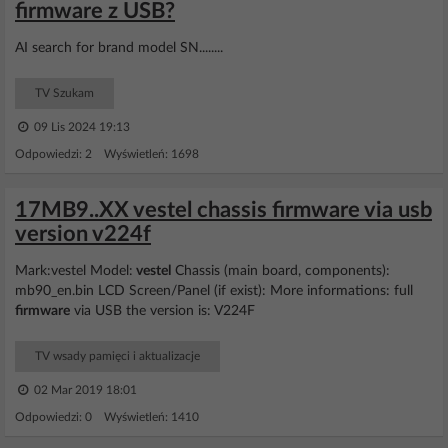
firmware z USB?
AI search for brand model SN........
TV Szukam
09 Lis 2024 19:13
Odpowiedzi: 2 Wyświetleń: 1698
17MB9..XX vestel chassis firmware via usb
version v224f
Mark:vestel Model:
vestel
Chassis (main board, components):
mb90_en.bin LCD Screen/Panel (if exist): More informations: full
firmware
via USB the version is: V224F
TV wsady pamięci i aktualizacje
02 Mar 2019 18:01
Odpowiedzi: 0 Wyświetleń: 1410