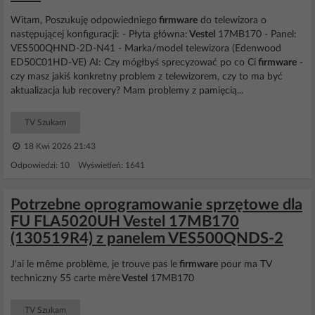
Witam, Poszukuję odpowiedniego
firmware
do telewizora o
następującej konfiguracji: - Płyta główna:
Vestel
17MB170 - Panel:
VES500QHND-2D-N41 - Marka/model telewizora (Edenwood
ED50C01HD-VE) AI: Czy mógłbyś sprecyzować po co Ci
firmware
-
czy masz jakiś konkretny problem z telewizorem, czy to ma być
aktualizacja lub recovery? Mam problemy z pamięcią...
TV Szukam
18 Kwi 2026 21:43
Odpowiedzi: 10 Wyświetleń: 1641
Potrzebne oprogramowanie sprzętowe dla
FU FLA5020UH Vestel 17MB170
(130519R4) z panelem VES500QNDS-2
J'ai le même problème, je trouve pas le
firmware
pour ma TV
techniczny 55 carte mère
Vestel
17MB170
TV Szukam