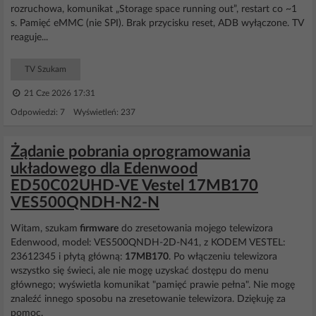
rozruchowa, komunikat „Storage space running out”, restart co ~1
s. Pamięć eMMC (nie SPI). Brak przycisku reset, ADB wyłączone. TV
reaguje...
TV Szukam
21 Cze 2026 17:31
Odpowiedzi: 7 Wyświetleń: 237
Żądanie pobrania oprogramowania
układowego dla Edenwood
ED50C02UHD-VE Vestel 17MB170
VES500QNDH-N2-N
Witam, szukam
firmware
do zresetowania mojego telewizora
Edenwood, model: VES500QNDH-2D-N41, z KODEM VESTEL:
23612345 i płytą główną:
17MB170
. Po włączeniu telewizora
wszystko się świeci, ale nie mogę uzyskać dostępu do menu
głównego; wyświetla komunikat "pamięć prawie pełna". Nie mogę
znaleźć innego sposobu na zresetowanie telewizora. Dziękuję za
pomoc.