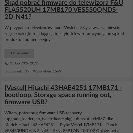
Skąd pobrać firmware do telewizora F&U
FLA5520UH 17MB170 VES550QNDS-
2D-N41?
W przypadku telewizorów marki
Vestel
należy zawsze zamieścić
zdjęcie naklejki znajdującej się z tyłu telewizora: wymagane są kod
produktu i numer seryjny
TV Szukam
15 Lip 2026 20:15
Odpowiedzi: 19 Wyświetleń: 1569
[Vestel] Hitachi 43HAE4251 17MB171 -
bootloop, Storage space running out,
firmware USB?
Witam, potrzebuję
firmware
USB recovery
(upgrade_loader_no_tvcertificate.pkg) lub zrzutu eMMC dla: –
Model: Hitachi 43HAE4251 – Płyta:
Vestel
17MB171 – Panel:
VES430UNDH-N2-N45 – S/N: 8591749 100102 Objaw: pętla