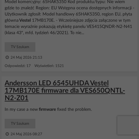
Model komercyjny: 65HAK5350 Kod produktu/typu: Nie wiem
gdzie to znaleźć Region: EU Wstępna ocena dostępnych informacji -
Użytkownik zgłosił: Model handlowy 65HAK5350, region EU, płyta
główna
Vestel
17MB170E. - Wcześniejsze zdjęcia załączone w tym
temacie wyraźnie pokazują etykietę panelu VES415QNDR-N2-N41
(klasa 43″, mfd. tydzień 46/2021). To nie...
TV Szukam
24 Maj 2026 21:13
Odpowiedzi: 17 Wyświetleń: 1521
Andersson LED 6545UHDA Vestel
17MB170E firmware dla VES650QNTL-
N2-Z01
In my case a new
firmware
fixed the problem.
TV Szukam
24 Maj 2026 08:27