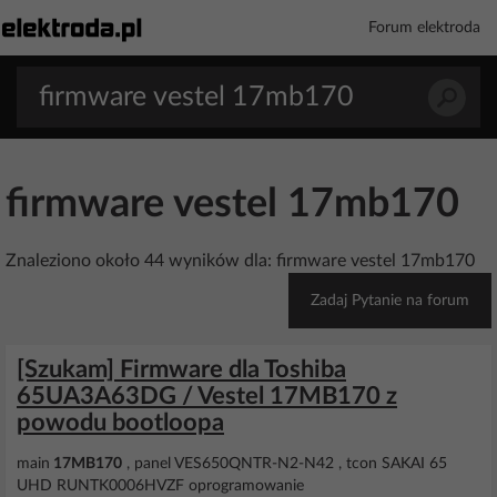
Forum elektroda
firmware vestel 17mb170
Znaleziono około 44 wyników dla: firmware vestel 17mb170
Zadaj Pytanie na forum
[Szukam] Firmware dla Toshiba
65UA3A63DG / Vestel 17MB170 z
powodu bootloopa
main
17MB170
, panel VES650QNTR-N2-N42 , tcon SAKAI 65
UHD RUNTK0006HVZF oprogramowanie