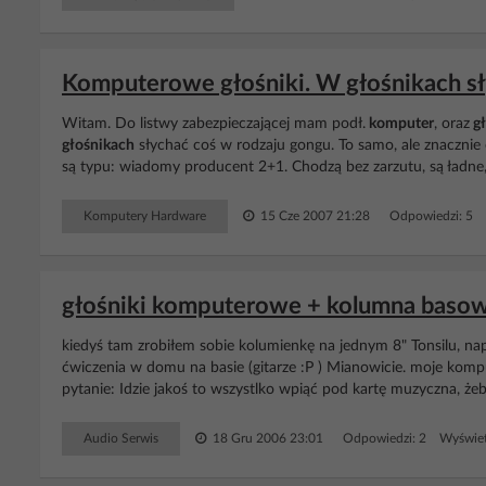
Komputerowe głośniki. W głośnikach sł
Witam. Do listwy zabezpieczającej mam podł.
komputer
, oraz
gł
głośnikach
słychać coś w rodzaju gongu. To samo, ale znacznie 
są typu: wiadomy producent 2+1. Chodzą bez zarzutu, są ładne, t
Komputery Hardware
15 Cze 2007 21:28
Odpowiedzi: 5 
głośniki komputerowe + kolumna baso
kiedyś tam zrobiłem sobie kolumienkę na jednym 8" Tonsilu, n
ćwiczenia w domu na basie (gitarze :P ) Mianowicie. moje kom
pytanie: Idzie jakoś to wszystlko wpiąć pod kartę muzyczna, żeb
Audio Serwis
18 Gru 2006 23:01
Odpowiedzi: 2 Wyświet