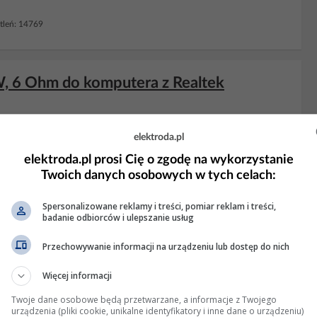
leń: 14769
, 6 Ohm do komputera z Realtek
ciałbym podłączyć
głośniki
pasywne JVC do
komputera
.
Głośniki
elektroda.pl
ntegrowanej karty muzycznej Realtek ALC4080 (płyta MSI X870E
jest tragiczna i może będę musiał kupić to, co będzie,...
elektroda.pl prosi Cię o zgodę na wykorzystanie
Twoich danych osobowych w tych celach:
zi: 2 Wyświetleń: 369
Spersonalizowane reklamy i treści, pomiar reklam i treści,
badanie odbiorców i ulepszanie usług
ka na USB - czy aby na pewno stereo?
Przechowywanie informacji na urządzeniu lub dostęp do nich
odobnego, ale tam jeszcze była wzmacniacz stereo, oznaczeń
Więcej informacji
zkoda klawiatury :evil: Już kolumny
pasywne
byłyby uczciwsze.
Twoje dane osobowe będą przetwarzane, a informacje z Twojego
akłóceń wynikających z powstania pętli masy? W...
urządzenia (pliki cookie, unikalne identyfikatory i inne dane o urządzeniu)