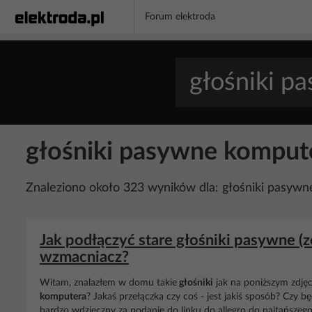
Forum elektroda
głośniki pasywne komput
Znaleziono około 323 wyników dla: głośniki pasyw
Jak podłączyć stare głośniki pasywne (z
wzmacniacz?
Witam, znalazłem w domu takie
głośniki
jak na poniższym zdjęci
komputera
? Jakaś przełączka czy coś - jest jakiś sposób? Czy b
bardzo wdzięczny za podanie do linku do allegro do najtańszeg