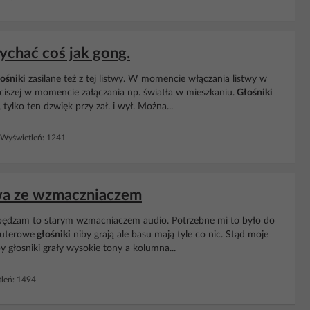
ychać coś jak gong.
ośniki
zasilane też z tej listwy. W momencie włączania listwy w
ciszej w momencie załączania np. światła w mieszkaniu.
Głośniki
ylko ten dzwięk przy zał. i wył. Można...
Wyświetleń: 1241
wa ze wzmaczniaczem
apędzam to starym wzmacniaczem audio. Potrzebne mi to było do
puterowe
głośniki
niby grają ale basu mają tyle co nic. Stąd moje
y głosniki grały wysokie tony a kolumna...
leń: 1494