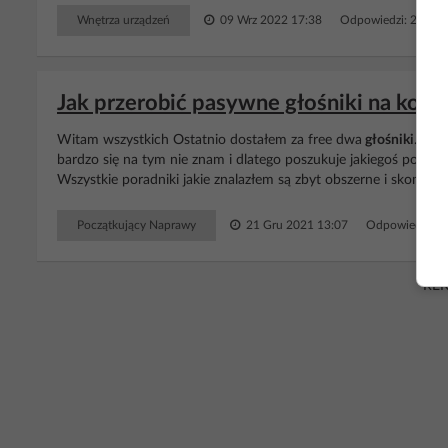
Wnętrza urządzeń
09 Wrz 2022 17:38
Odpowiedzi: 24 Wy
Jak przerobić pasywne głośniki na kompu
Witam wszystkich Ostatnio dostałem za free dwa
głośniki
. Syn
bardzo się na tym nie znam i dlatego poszukuje jakiegoś poradn
Wszystkie poradniki jakie znalazłem są zbyt obszerne i skompliko
Początkujący Naprawy
21 Gru 2021 13:07
Odpowiedzi: 5
RE