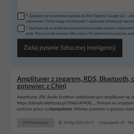
*
Zgadzam się na wysłanie pytania do firm OpenAI, Google LLC - wła
odpowiedzi. Firmy mogą monitorować i zapisywać informacje wprow
*
Zgadzam się na publiczne wyświetlanie mojego pytania i odpowiedz
osób. Proces może potrwać kilka minut. Po zakończeniu procesu nast
Zadaj pytanie Sztucznej inteligencji
Amplituner z zegarem, RDS, Bluetooth,
gotowiec z Chin)
Amplituner JRK Audio Evothon wielofunkcyjny amplituner np do 
https://obrazki.elektroda.pl/3066149400_... Pomysł na urządzeni
podczas pracy na
komputerze
. Wbrew pozorom o gotowe rozwiąz
DIY Konstrukcje
18 Maj 2025 20:15
Odpowiedzi: 29 Wyś