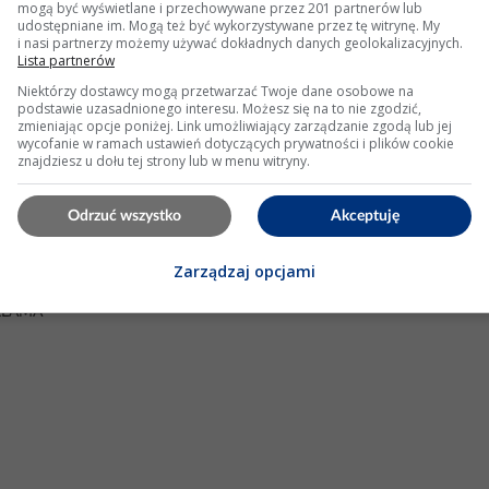
mogą być wyświetlane i przechowywane przez 201 partnerów lub
świetleń: 7689
udostępniane im. Mogą też być wykorzystywane przez tę witrynę. My
i nasi partnerzy możemy używać dokładnych danych geolokalizacyjnych.
Lista partnerów
Niektórzy dostawcy mogą przetwarzać Twoje dane osobowe na
podstawie uzasadnionego interesu. Możesz się na to nie zgodzić,
terowe - proste instrukcje dla 13-latka
zmieniając opcje poniżej. Link umożliwiający zarządzanie zgodą lub jej
wycofanie w ramach ustawień dotyczących prywatności i plików cookie
 ( lat 13 ) postanowił zrobić z nich
głośniki
do
komputera
.Ja za
znajdziesz u dołu tej strony lub w menu witryny.
ika co dokupić jak polutować etc.by syn sobie z tym poradził.
wane jak na pierwszy raz dla 13 latka....
Odrzuć wszystko
Akceptuję
 Wyświetleń: 378
Zarządzaj opcjami
KLAMA