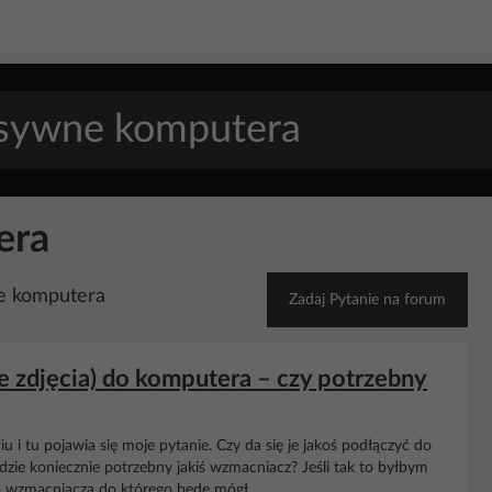
era
ne komputera
Zadaj Pytanie na forum
e zdjęcia) do komputera – czy potrzebny
u i tu pojawia się moje pytanie. Czy da się je jakoś podłączyć do
ędzie koniecznie potrzebny jakiś wzmacniacz? Jeśli tak to byłbym
o wzmacniacza do którego będę mógł...