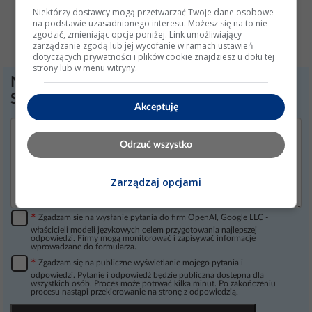
Niektórzy dostawcy mogą przetwarzać Twoje dane osobowe
na podstawie uzasadnionego interesu. Możesz się na to nie
zgodzić, zmieniając opcje poniżej. Link umożliwiający
zarządzanie zgodą lub jej wycofanie w ramach ustawień
dotyczących prywatności i plików cookie znajdziesz u dołu tej
strony lub w menu witryny.
Nie znalazłeś odpowiedzi? Zadaj pytanie
Sztucznej Inteligencji
Akceptuję
Odrzuć wszystko
Zarządzaj opcjami
*
Zgadzam się na wysłanie pytania do firm OpenAI, Google LLC -
właścicieli modeli językowych celem przygotowania najlepszej
odpowiedzi. Firmy mogą monitorować i zapisywać informacje
wprowadzane do formularza.
*
Zgadzam się na publiczne wyświetlanie mojego pytania i
odpowiedzi. Pytanie i odpowiedź będzie publiczna dostępna dla
wszystkich osób. Proces może potrwać kilka minut. Po zakończeniu
procesu nastąpi przekierowanie na stronę z odpowiedzią.