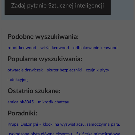
Zadaj pytanie Sztucznej inteligencji
Podobne wyszukiwania:
robot kenwood
wieża kenwood
odblokowanie kenwood
Popularne wyszukiwania:
otwarcie drzwiczek
skuter bezpieczniki
czujnik płyty
indukcyjnej
Ostatnio szukane:
amica bk3045
mikrotik chateau
Poradniki:
Krups, DeLonghi – klocki na wyświetlaczu, samoczynna para,
uszkodzona płyta główna ekspresu
Szlifierka mimośrodowa