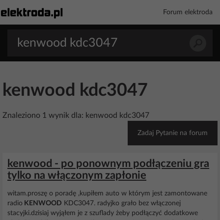
Forum elektroda
kenwood kdc3047
Znaleziono 1 wynik dla: kenwood kdc3047
Zadaj Pytanie na forum
kenwood - po ponownym podłączeniu gra
tylko na włączonym zapłonie
witam.proszę o poradę ,kupiłem auto w którym jest zamontowane
radio
KENWOOD
KDC3047. radyjko grało bez włączonej
stacyjki.dzisiaj wyjąłem je z szuflady żeby podłączyć dodatkowe