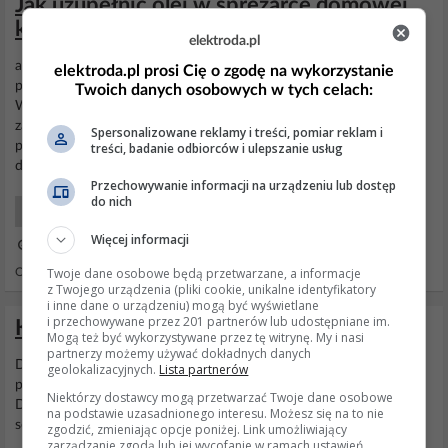
Jak uzupełnić olej w sprężarce domowej
klimatyzacji?
elektroda.pl
a wstępie przyznam się, że jestem chłodniczym laikiem , Ok , i twje
elektroda.pl prosi Cię o zgodę na wykorzystanie
pytanie , Dowolną ilość mogę wlać w powrót, ,absolutnie nie ,
Twoich danych osobowych w tych celach:
Wymyśliłem sobie, że gdyby kupić układ multisplit i umieścić
zawory rozprężne na strychu to mógłbym w każdym pokoju na
Spersonalizowane reklamy i treści, pomiar reklam i
poddaszu umieścić jednostkę wewnętrzną i byłoby idealnie. Po
treści, badanie odbiorców i ulepszanie usług
długim czasie kupiłem na allegro używany...
Przechowywanie informacji na urządzeniu lub dostęp
do nich
Wentylacja i Klimatyzacja
Więcej informacji
06 Paź 2022 12:45
Twoje dane osobowe będą przetwarzane, a informacje
Odpowiedzi: 1 Wyświetleń: 1323
z Twojego urządzenia (pliki cookie, unikalne identyfikatory
i inne dane o urządzeniu) mogą być wyświetlane
i przechowywane przez 201 partnerów lub udostępniane im.
Klimatyzacja do małego pokoju - ok 12m2
Mogą też być wykorzystywane przez tę witrynę. My i nasi
partnerzy możemy używać dokładnych danych
Do takiego pokoju w zasadzie każda jaka jest na rynku - jak
geolokalizacyjnych.
Lista partnerów
planujesz zakup na lata - to polecam coś dobrego - Fujitsu albo
Niektórzy dostawcy mogą przetwarzać Twoje dane osobowe
Daikin, Mitsubishi,
Toshiba
. Chińczyka z marketu masz na 3-4
na podstawie uzasadnionego interesu. Możesz się na to nie
sezony.
zgodzić, zmieniając opcje poniżej. Link umożliwiający
zarządzanie zgodą lub jej wycofanie w ramach ustawień