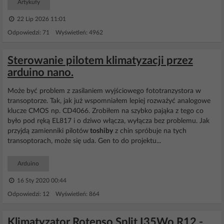
Artykuły
22 Lip 2026 11:01
Odpowiedzi: 71 Wyświetleń: 4962
Sterowanie pilotem klimatyzacji przez
arduino nano.
Może być problem z zasilaniem wyjściowego fototranzystora w
transoptorze. Tak, jak już wspomniałem lepiej rozważyć analogowe
klucze CMOS np. CD4066. Zrobiłem na szybko pająka z tego co
było pod ręką EL817 i o dziwo włącza, wyłącza bez problemu. Jak
przyjdą zamienniki pilotów
toshiby
z chin spróbuje na tych
transoptorach, może się uda. Gen to do projektu...
Arduino
16 Sty 2020 00:44
Odpowiedzi: 12 Wyświetleń: 864
Klimatyzator Rotenso Split I35Wo R12 -