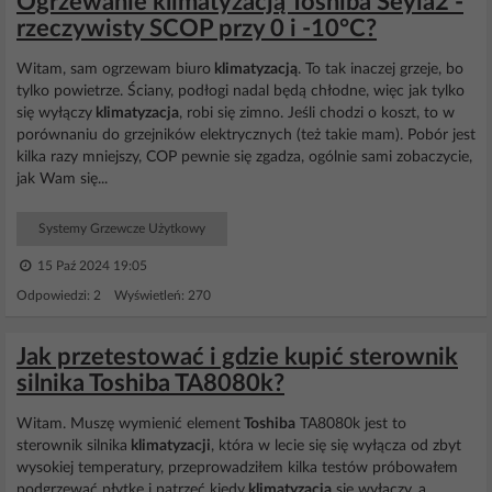
Ogrzewanie klimatyzacją Toshiba Seyia2 -
rzeczywisty SCOP przy 0 i -10°C?
Witam, sam ogrzewam biuro
klimatyzacją
. To tak inaczej grzeje, bo
tylko powietrze. Ściany, podłogi nadal będą chłodne, więc jak tylko
się wyłączy
klimatyzacja
, robi się zimno. Jeśli chodzi o koszt, to w
porównaniu do grzejników elektrycznych (też takie mam). Pobór jest
kilka razy mniejszy, COP pewnie się zgadza, ogólnie sami zobaczycie,
jak Wam się...
Systemy Grzewcze Użytkowy
15 Paź 2024 19:05
Odpowiedzi: 2 Wyświetleń: 270
Jak przetestować i gdzie kupić sterownik
silnika Toshiba TA8080k?
Witam. Muszę wymienić element
Toshiba
TA8080k jest to
sterownik silnika
klimatyzacji
, która w lecie się się wyłącza od zbyt
wysokiej temperatury, przeprowadziłem kilka testów próbowałem
podgrzewać płytkę i patrzeć kiedy
klimatyzacja
się wyłączy, a