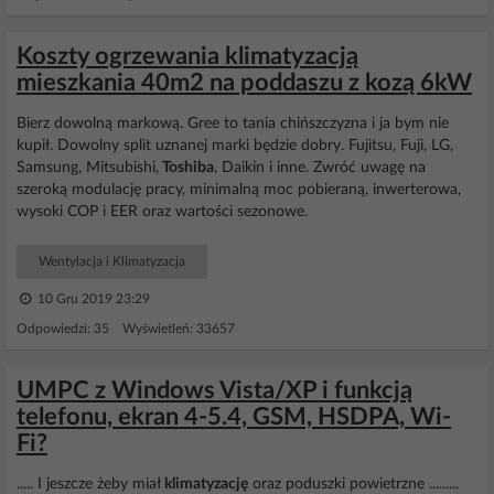
Koszty ogrzewania klimatyzacją
mieszkania 40m2 na poddaszu z kozą 6kW
Bierz dowolną markową. Gree to tania chińszczyzna i ja bym nie
kupił. Dowolny split uznanej marki będzie dobry. Fujitsu, Fuji, LG,
Samsung, Mitsubishi,
Toshiba
, Daikin i inne. Zwróć uwagę na
szeroką modulację pracy, minimalną moc pobieraną, inwerterowa,
wysoki COP i EER oraz wartości sezonowe.
Wentylacja i Klimatyzacja
10 Gru 2019 23:29
Odpowiedzi: 35 Wyświetleń: 33657
UMPC z Windows Vista/XP i funkcją
telefonu, ekran 4-5.4, GSM, HSDPA, Wi-
Fi?
..... I jeszcze żeby miał
klimatyzację
oraz poduszki powietrzne .........