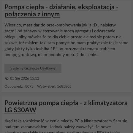
Pompa ciepła - działanie, eksploatacja -
połączenia z innym
Wiesz co, masz dar do przekombinowania jak ja :D , najpierw
zacznij od zabawy w sterowanie mocą agregatu i odwracanie
obiegu, niby mówisz że to dla ciebie proste ale byś się potem nie
zdziwił, też miałem taki sam pomysł bo mam praktycznie takie same
gtaty jak ty tylko
toshiba
1F i po rozeznaniu tematu zrobiłem
pompę gruntową, mam podobny metraż do ciebie...
Systemy Grzewcze Użytkowy
05 Sie 2026 15:12
Odpowiedzi: 8078 Wyświetleń: 1685805
Powietrzna pompa ciepła - z klimatyzatora
LG S30AW
skąd taka rozbieżność w cenie między PC a klimatyzatorem Sam się
nad tym zastanawiałem. Jednak należy zauważyć, że nowe