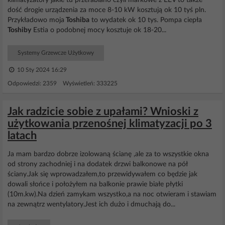
klimatyzatory jakie tu przerabiano czyli markowe z EEV to także
dość drogie urządzenia za moce 8-10 kW kosztują ok 10 tyś pln.
Przykładowo moja
Toshiba
to wydatek ok 10 tys. Pompa ciepła
Toshiby
Estia o podobnej mocy kosztuje ok 18-20...
Systemy Grzewcze Użytkowy
10 Sty 2024 16:29
Odpowiedzi: 2359 Wyświetleń: 333225
Jak radzicie sobie z upałami? Wnioski z
użytkowania przenośnej klimatyzacji po 3
latach
Ja mam bardzo dobrze izolowaną ścianę ,ale za to wszystkie okna
od strony zachodniej i na dodatek drzwi balkonowe na pół
ściany.Jak się wprowadzałem,to przewidywałem co będzie jak
dowali słońce i położyłem na balkonie prawie białe płytki
(10m.kw).Na dzień zamykam wszystko,a na noc otwieram i stawiam
na zewnątrz wentylatory.Jest ich dużo i dmuchają do...