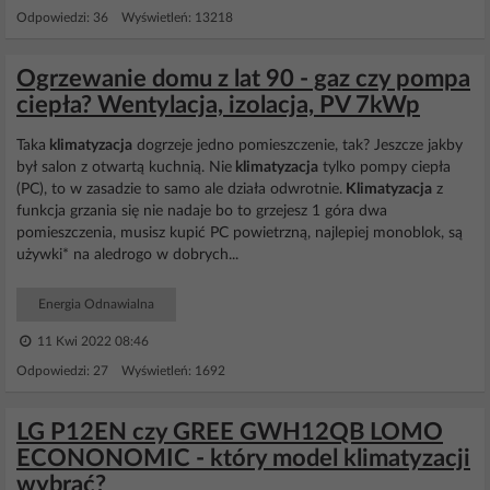
Odpowiedzi: 36 Wyświetleń: 13218
Ogrzewanie domu z lat 90 - gaz czy pompa
ciepła? Wentylacja, izolacja, PV 7kWp
Taka
klimatyzacja
dogrzeje jedno pomieszczenie, tak? Jeszcze jakby
był salon z otwartą kuchnią. Nie
klimatyzacja
tylko pompy ciepła
(PC), to w zasadzie to samo ale działa odwrotnie.
Klimatyzacja
z
funkcja grzania się nie nadaje bo to grzejesz 1 góra dwa
pomieszczenia, musisz kupić PC powietrzną, najlepiej monoblok, są
używki* na aledrogo w dobrych...
Energia Odnawialna
11 Kwi 2022 08:46
Odpowiedzi: 27 Wyświetleń: 1692
LG P12EN czy GREE GWH12QB LOMO
ECONONOMIC - który model klimatyzacji
wybrać?