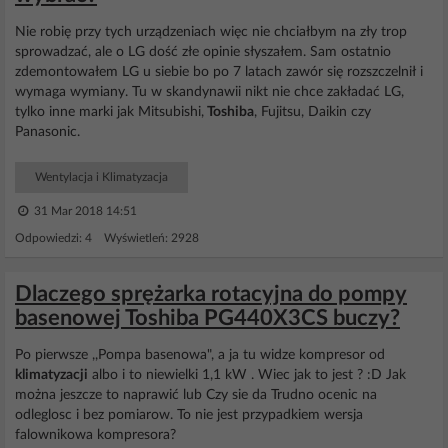
Nie robię przy tych urządzeniach więc nie chciałbym na zły trop
sprowadzać, ale o LG dość złe opinie słyszałem. Sam ostatnio
zdemontowałem LG u siebie bo po 7 latach zawór się rozszczelnił i
wymaga wymiany. Tu w skandynawii nikt nie chce zakładać LG,
tylko inne marki jak Mitsubishi,
Toshiba
, Fujitsu, Daikin czy
Panasonic.
Wentylacja i Klimatyzacja
31 Mar 2018 14:51
Odpowiedzi: 4 Wyświetleń: 2928
Dlaczego sprężarka rotacyjna do pompy
basenowej Toshiba PG440X3CS buczy?
Po pierwsze ,,Pompa basenowa", a ja tu widze kompresor od
klimatyzacji
albo i to niewielki 1,1 kW . Wiec jak to jest ? :D Jak
można jeszcze to naprawić lub Czy sie da Trudno ocenic na
odleglosc i bez pomiarow. To nie jest przypadkiem wersja
falownikowa kompresora?