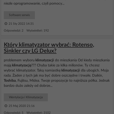
niezle oprogramowanie, czyli pomocy...
Software serwis
21 Sty 2022 14:31
Odpowiedzi: 2 Wyświetleń: 192
Który klimatyzator wybrać: Rotenso,
Sinkler czy LG Delux?
problemem wyboru
klimatyzacji
do mieszkania Od kiedy mieszkania
mają
klimatyzację
??? Chyba takie za kilka milionów. Ty chcesz
wybrać klimatyzator. Taką namiastkę
klimatyzacji
dla ubogich. Moja
rada. Żaden z tych jak ma być dobre oszczędne i trwałe. Daikin,
Toshiba
, Fujitsu, Midea. Twoje propozycje to najniższa półka. Jednak
bardzo dużo zależy od dobrze...
Wentylacja i Klimatyzacja
25 Maj 2020 21:16
Odpowiedzi: 5 Wyświetleń: 3102