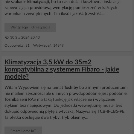
nie szukacie
klimatyzacji
, bo to cała duża i kosztowna instalacja
zapewniająca prawidłową wentylację pomieszczeń w każdych
warunkach zewnętrznych. Tzn ilość i jakość (czystość,...
Wentylacja i Klimatyzacja
30 Sty 2024 20:43
Odpowiedzi: 31 Wyświetleń: 14349
Klimatyzacja 3,5 kW do 35m2
kompatybilna z systemem Fibaro - jakie
modele?
Witam Wypowiem się na temat
Toshiby
bo z innymi producentami
nie maiłem styczności ale u innych prawdopodobnie jest podobnie.
Toshiba
serii RAS ma taką funkcję jak włączenie i wyłączenie
stykiem bez napięciowym. Do jednostki wewnętrznej musiał byś
dokupić odpowiednią płytę z wtyczką. Nazywa się TCB-IFCB5-PE.
Ta płytka obsługuje dwa tryby: tryb okienny...
Smart Home IoT