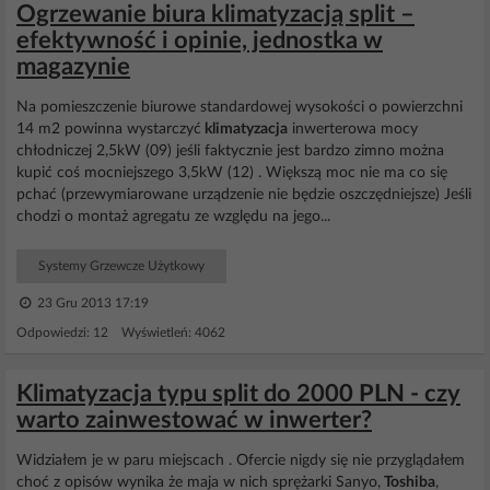
Ogrzewanie biura klimatyzacją split –
efektywność i opinie, jednostka w
magazynie
Na pomieszczenie biurowe standardowej wysokości o powierzchni
14 m2 powinna wystarczyć
klimatyzacja
inwerterowa mocy
chłodniczej 2,5kW (09) jeśli faktycznie jest bardzo zimno można
kupić coś mocniejszego 3,5kW (12) . Większą moc nie ma co się
pchać (przewymiarowane urządzenie nie będzie oszczędniejsze) Jeśli
chodzi o montaż agregatu ze względu na jego...
Systemy Grzewcze Użytkowy
23 Gru 2013 17:19
Odpowiedzi: 12 Wyświetleń: 4062
Klimatyzacja typu split do 2000 PLN - czy
warto zainwestować w inwerter?
Widziałem je w paru miejscach . Ofercie nigdy się nie przyglądałem
choć z opisów wynika że maja w nich sprężarki Sanyo,
Toshiba
,