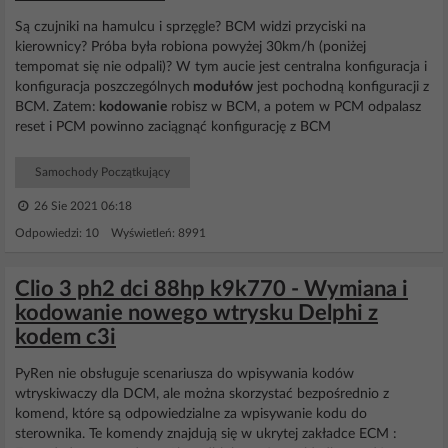
Są czujniki na hamulcu i sprzęgle? BCM widzi przyciski na
kierownicy? Próba była robiona powyżej 30km/h (poniżej
tempomat się nie odpali)? W tym aucie jest centralna konfiguracja i
konfiguracja poszczególnych
modułów
jest pochodną konfiguracji z
BCM. Zatem:
kodowanie
robisz w BCM, a potem w PCM odpalasz
reset i PCM powinno zaciągnąć konfigurację z BCM
Samochody Początkujący
26 Sie 2021 06:18
Odpowiedzi: 10 Wyświetleń: 8991
Clio 3 ph2 dci 88hp k9k770 - Wymiana i
kodowanie nowego wtrysku Delphi z
kodem c3i
PyRen nie obsługuje scenariusza do wpisywania kodów
wtryskiwaczy dla DCM, ale można skorzystać bezpośrednio z
komend, które są odpowiedzialne za wpisywanie kodu do
sterownika. Te komendy znajdują się w ukrytej zakładce ECM :