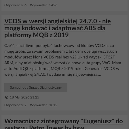
Odpowiedzi: 6 Wyświetleń: 3426
VCDS w wersji angielskiej 24.7.0 - nie
mogę kodować i adaptować ABS dla
platformy MQB z 2019
Cześć, chciałbym podpytać fachowców od klonów VCDSa, co
mogę zrobić ze swoim problemem z brakiem obsługi wszystkich
modułów
przez klona VCDS real hex v2? Układ wtyczki ST32F
ARM, niby miał obsługiwać wszystkie nowe auta grupy VAG. Mam
auto Audi Q3 z platformą MQB z 2019 roku. Generalnie VCDS w
wersji angielskiej 24.7.0, (wydaje mi się najpewniejsza,...
Samochody Sprzęt Diagnostyczny
18 Maj 2026 21:25
Odpowiedzi: 2 Wyświetleń: 1812
Wzmacniacz zintegrowany "Eugeniusz" do
zestawu Retro Tower by bsw