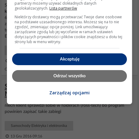
partnerzy możemy używać dokładnych danych
Sprawdź w VAG-COM/VCDS w
module
46-Central Conv., czy w
geolokalizacyjnych.
Lista partnerów
kodowaniu
(Soft. Coding) funkcja komfortu jest aktywna. Dla Ibizy
Niektórzy dostawcy mogą przetwarzać Twoje dane osobowe
6L standardowe
kodowanie
to zazwyczaj 00064 lub 00256 (w
na podstawie uzasadnionego interesu. Możesz się na to nie
zależności od wyposażenia). W niektórych wersjach
modułu
433E
zgodzić, zmieniając opcje poniżej. Link umożliwiający
trzeba sprawdzić, czy w kanale adaptacji (nie w samej pamięci
zarządzanie zgodą lub jej wycofanie w ramach ustawień
dotyczących prywatności i plików cookie znajdziesz u dołu tej
EEPROM) funkcja domykania pilotem nie jest odcięta. Wejdź...
strony lub w menu witryny.
Samochody Elektryka i elektronika
Akceptuję
24 Mar 2026 19:12
Odpowiedzi: 5 Wyświetleń: 417
Odrzuć wszystko
Skoda Octavia III - Długie Kodowanie
Zarządzaj opcjami
Modułu komfortu 5Q0937084AA
niech klient sprawdzi sobie w folderach (ross-tech) bo program
powinien zapisać takie zabiegi
Samochody Elektryka i elektronika
13 Gru 2016 09:16