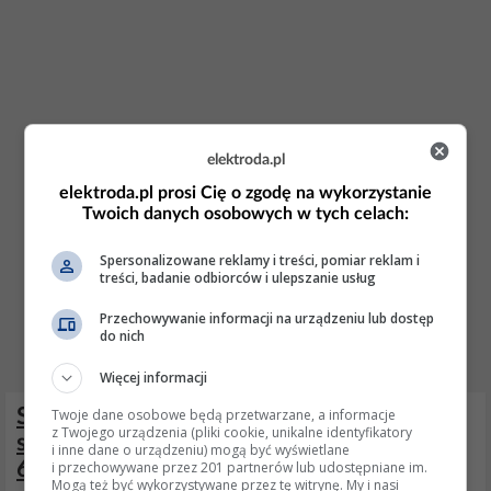
elektroda.pl
elektroda.pl prosi Cię o zgodę na wykorzystanie
Twoich danych osobowych w tych celach:
Spersonalizowane reklamy i treści, pomiar reklam i
treści, badanie odbiorców i ulepszanie usług
Przechowywanie informacji na urządzeniu lub dostęp
do nich
Więcej informacji
Seat Ibiza 6L 2005 – nie działa domykanie
Twoje dane osobowe będą przetwarzane, a informacje
z Twojego urządzenia (pliki cookie, unikalne identyfikatory
szyb z pilota po zmianie kodowania
i inne dane o urządzeniu) mogą być wyświetlane
6Q0959433E
i przechowywane przez 201 partnerów lub udostępniane im.
Mogą też być wykorzystywane przez tę witrynę. My i nasi