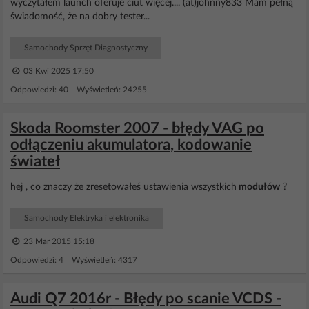
wyczytałem launch oferuje ciut więcej.... (at)johnny833 Mam pełną
świadomość, że na dobry tester...
Samochody Sprzęt Diagnostyczny
03 Kwi 2025 17:50
Odpowiedzi: 40 Wyświetleń: 24255
Skoda Roomster 2007 - błędy VAG po
odłączeniu akumulatora, kodowanie
świateł
hej , co znaczy że zresetowałeś ustawienia wszystkich
modułów
?
Samochody Elektryka i elektronika
23 Mar 2015 15:18
Odpowiedzi: 4 Wyświetleń: 4317
Audi Q7 2016r - Błędy po scanie VCDS -