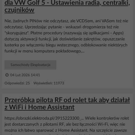
dla VW Golf 5 - Ustawienia radia, centralki,
czujników
Nie, żadnych PINów nie odczytasz, ale VCDSem, ani VASem też nie
odczytasz. Uprzedzając pytanie - wskazań drogomierza też nie
"skorygujesz". Płatne procedury (nazywają się aplikacjami - Apps)
dotyczą aktywacji funkcji, jak doświetlanie zakrętów, opuszczanie
lusterka po włączeniu biegu wstecznego, odblokowanie niektórych
funkcji w menu komputera pokładowego,...
Samochody Eksploatacja
04 Lut 2026 14:41
Odpowiedzi: 25 Wyświetleń: 11973
Przeróbka pilota RF od rolet tak aby działał
z WiFi i Home Assistant
https://obrazki.elektroda.pl/3915223300_... Wiele kontrolerów rolet
jest dostarczanych z pilotami RF, ale bez łączności Wi-Fi, więc nie
można ich łatwo sparować z Home Assistant. Na szczęście zawsze