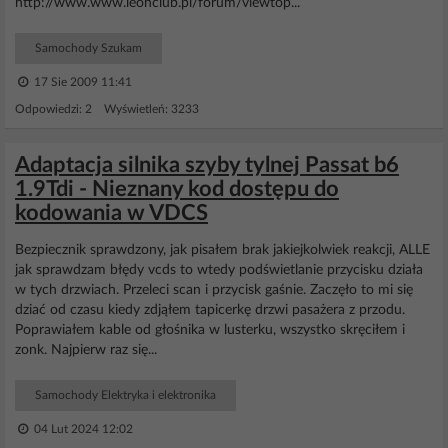
http://www.www.leonclub.pl/forum/viewtop...
Samochody Szukam
17 Sie 2009 11:41
Odpowiedzi: 2 Wyświetleń: 3233
Adaptacja silnika szyby tylnej Passat b6
1.9Tdi - Nieznany kod dostępu do
kodowania w VDCS
Bezpiecznik sprawdzony, jak pisałem brak jakiejkolwiek reakcji, ALLE
jak sprawdzam błędy vcds to wtedy podświetlanie przycisku działa
w tych drzwiach. Przeleci scan i przycisk gaśnie. Zaczęło to mi się
dziać od czasu kiedy zdjąłem tapicerkę drzwi pasażera z przodu.
Poprawiałem kable od głośnika w lusterku, wszystko skręciłem i
zonk. Najpierw raz się...
Samochody Elektryka i elektronika
04 Lut 2024 12:02