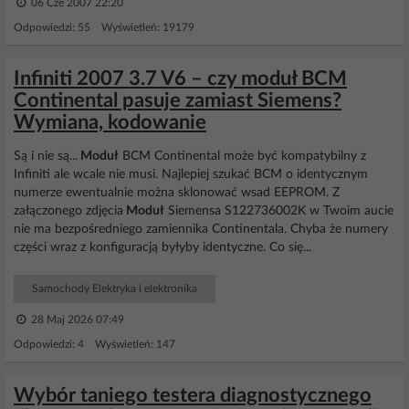
06 Cze 2007 22:20
Odpowiedzi: 55 Wyświetleń: 19179
Infiniti 2007 3.7 V6 – czy moduł BCM
Continental pasuje zamiast Siemens?
Wymiana, kodowanie
Są i nie są...
Moduł
BCM Continental może być kompatybilny z
Infiniti ale wcale nie musi. Najlepiej szukać BCM o identycznym
numerze ewentualnie można sklonować wsad EEPROM. Z
załączonego zdjęcia
Moduł
Siemensa S122736002K w Twoim aucie
nie ma bezpośredniego zamiennika Continentala. Chyba że numery
części wraz z konfiguracją byłyby identyczne. Co się...
Samochody Elektryka i elektronika
28 Maj 2026 07:49
Odpowiedzi: 4 Wyświetleń: 147
Wybór taniego testera diagnostycznego