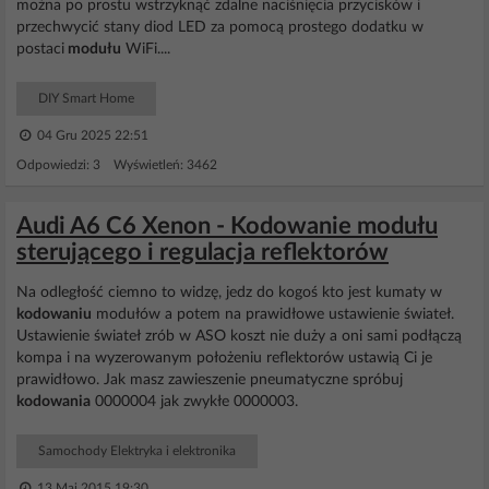
można po prostu wstrzyknąć zdalne naciśnięcia przycisków i
przechwycić stany diod LED za pomocą prostego dodatku w
postaci
modułu
WiFi....
DIY Smart Home
04 Gru 2025 22:51
Odpowiedzi: 3 Wyświetleń: 3462
Audi A6 C6 Xenon - Kodowanie modułu
sterującego i regulacja reflektorów
Na odległość ciemno to widzę, jedz do kogoś kto jest kumaty w
kodowaniu
modułów a potem na prawidłowe ustawienie świateł.
Ustawienie świateł zrób w ASO koszt nie duży a oni sami podłączą
kompa i na wyzerowanym położeniu reflektorów ustawią Ci je
prawidłowo. Jak masz zawieszenie pneumatyczne spróbuj
kodowania
0000004 jak zwykłe 0000003.
Samochody Elektryka i elektronika
13 Maj 2015 19:30