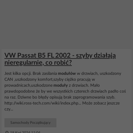
VW Passat B5 FL 2002 - szyby działają
nieregularnie, co robić?
Jest kilka opcji. Brak zasilania
modułów
w drzwiach, uszkodzony
CAN ,uszkodzony komfort,szyby ciężko pracują w
prowadnicach,uszkodzone
moduły
z drzwiach. Mało
prawdopodobne że by we wszystkich czterech drzwiach padło coś
na raz. Dziwne bo błędy opisują brak zaprogramowania szyb.
http://wiki.ross-tech.com/wiki/index.php... Może zobacz jeszcze
czy...
Samochody Początkujący
18 Kwi 2024 11:04