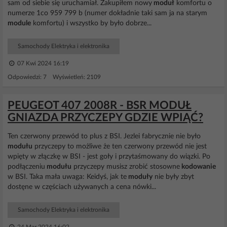
sam od siebie się uruchamiał. Zakupiłem nowy
moduł
komfortu o
numerze 1co 959 799 b (numer dokładnie taki sam ja na starym
module
komfortu) i wszystko by było dobrze...
Samochody Elektryka i elektronika
07 Kwi 2024 16:19
Odpowiedzi: 7 Wyświetleń: 2109
PEUGEOT 407 2008R - BSR MODUŁ
GNIAZDA PRZYCZEPY GDZIE WPIĄĆ?
Ten czerwony przewód to plus z BSI. Jezlei fabrycznie nie było
modułu
przyczepy to możliwe że ten czerwony przewód nie jest
wpięty w złączkę w BSI - jest goły i przytaśmowany do wiązki. Po
podłączeniu
modułu
przyczepy musisz zrobić stosowne
kodowanie
w BSI. Taka mała uwaga: Keidyś, jak te
moduły
nie były zbyt
dostęne w częściach używanych a cena nówki...
Samochody Elektryka i elektronika