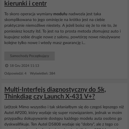
kierunki i centr
To skoro operacja wymiany
modułu
nadwozia jest taka
skomplikowana to jego ominięcie na krótko jest na ciebie
praktycznie niemożliwe niestety. A jeżeli boisz się że to nie to, że
poniesiesz koszty itd. To jest na to prosta metoda złomujesz auto i
kupujesz sobie drugie nowe z salonu, powtórzę nowe nieużywane
kolejne tylko nowe i wtedy masz gwarancję i...
Samochody Początkujący
18 Gru 2024 11:13
Odpowiedzi: 4 Wyświetleń: 384
Multi-Interfejs diagnostyczny do 5k,
Thinkdiag czy Launch X-431 V+?
(at)tzok Mimo wszystko i tak skłaniałbym się do czegoś lepszego niż
Autel AP200, który wydaje się super rozwiązaniem, jednak w moim
przypadku dokupywanie dostępu każdego modelu auta osobno go
dyskwalifikuje. Ten Autel DS808 wydaje się "dobry", ale z tego co