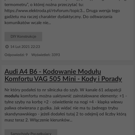
termometru”, o której nożna przeczytać tu:
https://www.elektroda.pl/rtvforum/topic3... Druga wersja tego
gadżetu ma raczej charakter dydaktyczny. Do odtwarzania
komunikatów wcale nie...
DIY Konstrukcje
14 Lut 2021 22:23
Odpowiedzi: 9 Wyświetleń: 3393
Audi A4 B6 - Kodowanie Modułu
Komfortu VAG 505 Mini - Kody i Porady
Nr który podałeś to nr silniczka do szyb. W kanale 61 adapatcji
modułu
komfortu można uaktywnić zainstalowane elementy: +1 -
tylne szyby na korbę +2 - oświetlenie na nogi +4 - klapka wlewu
paliwa otwierana z guzika. Jak widać nie ma tu żadnego trybu
skandynawskiego - jeżeli dodałeś tutaj 2 to odejmij od liczby którą
masz teraz 2. Włączenie kierunków...
Samochody Początkujący