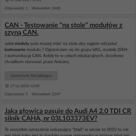
09 Kwi 2025 19:41
Odpowiedzi: 1 Wyświetleń: 2400
CAN - Testowanie "na stole" modułów z
szyną CAN.
Jakie
moduły
auta muszę mieć na stole aby vagiem odczytać
kodowanie
modułu ? Ograniczam się do grupy VAG, modele 2004-
z komunikacją CAN. Robię to w celach edukacyjnych, docelowo
chciałbym sterować przez Arduino.
Samochody Początkujący
27 Lis 2020 12:00
Odpowiedzi: 9 Wyświetleń: 2547
Jaka głowica pasuje do Audi A4 2.0 TDI CR
silnik CAHA, nr 03L103373EV?
Te wszystkie oznaczenia wskazujące "błąd" w sensie to 0010 to nie
jest błąd tylko jest to bardziej numer sterownika w którym błąd ten