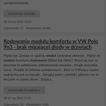
oprogramowanie.
Samochody Technika
10 Lut 2025 10:03
Odpowiedzi: 57 Wyświetleń: 46386
Kodowanie modułu komfortu w VW Polo
9n3 - brak migającej diody w drzwiach
Myślę tak .Zostaw w spokoju
moduł
centralnej elektryki . Wpisz do
modułu
komfortu
kodowanie
00066 lub 00067. Różni się tym że
pierwsze to selektywne odblokowanie zamków , drugie wszystkie
naraz . Przejdż do bloków pomiarowych . Blok nr 9.Wyłącz zapłon ,
wyjmij kluczyk ze stacyjki . Zarygluj auto ( zamknij ) pilotem czy to
kluczem w zamku drzwi . Zobacz...
Samochody Początkujący
07 Lip 2023 17:59
Odpowiedzi: 30 Wyświetleń: 1968