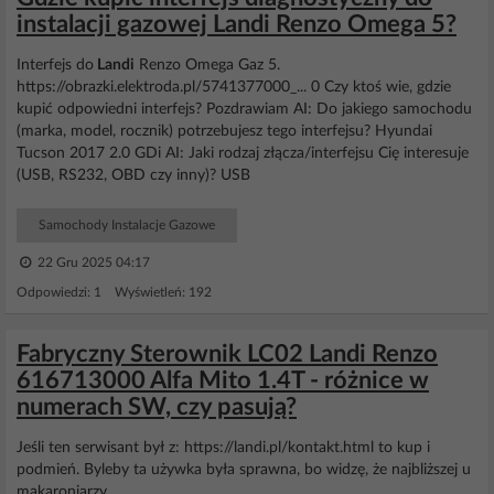
instalacji gazowej Landi Renzo Omega 5?
Interfejs do
Landi
Renzo Omega Gaz 5.
https://obrazki.elektroda.pl/5741377000_... 0 Czy ktoś wie, gdzie
kupić odpowiedni interfejs? Pozdrawiam AI: Do jakiego samochodu
(marka, model, rocznik) potrzebujesz tego interfejsu? Hyundai
Tucson 2017 2.0 GDi AI: Jaki rodzaj złącza/interfejsu Cię interesuje
(USB, RS232, OBD czy inny)? USB
Samochody Instalacje Gazowe
22 Gru 2025 04:17
Odpowiedzi: 1 Wyświetleń: 192
Fabryczny Sterownik LC02 Landi Renzo
616713000 Alfa Mito 1.4T - różnice w
numerach SW, czy pasują?
Jeśli ten serwisant był z: https://landi.pl/kontakt.html to kup i
podmień. Byleby ta używka była sprawna, bo widzę, że najbliższej u
makaroniarzy.