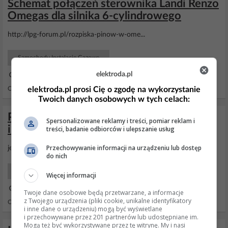
Schemat połączeń sterownika Landi Renzo
Omegas dla silnika 6-cylindrowego
http://lpg-forum.pl/rozpiska-pinow-w-ome...
Samochody Instalacje Gazowe
elektroda.pl
13 Sty 2014 17:01
elektroda.pl prosi Cię o zgodę na wykorzystanie
Odpowiedzi: 4 Wyświetleń: 3399
Twoich danych osobowych w tych celach:
Program do Landi renzo LC02- fabryczna
Spersonalizowane reklamy i treści, pomiar reklam i
inst dacia logan
treści, badanie odbiorców i ulepszanie usług
Przechowywanie informacji na urządzeniu lub dostęp
jest to, czego szukasz. http://www.landiautogas.de/Landiautogas/...
do nich
Samochody Instalacje Gazowe
Więcej informacji
22 Kwi 2012 06:30
Twoje dane osobowe będą przetwarzane, a informacje
z Twojego urządzenia (pliki cookie, unikalne identyfikatory
Odpowiedzi: 7 Wyświetleń: 9914
i inne dane o urządzeniu) mogą być wyświetlane
i przechowywane przez 201 partnerów lub udostępniane im.
Mogą też być wykorzystywane przez tę witrynę. My i nasi