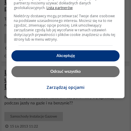
Landi Renzo 093 - do czego służy
partnerzy możemy używać dokładnych danych
geolokalizacyjnych.
Lista partnerów
potencjometr w przełączniku
Niektórzy dostawcy mogą przetwarzać Twoje dane osobowe
To jest gażńik ?? ,bo w gażńikowych służy do wstępnej dawki
na podstawie uzasadnionego interesu. Możesz się na to nie
zgodzić, zmieniając opcje poniżej. Link umożliwiający
rozruchowej otwiera na pare sekund elektrozawory .
zarządzanie zgodą lub jej wycofanie w ramach ustawień
dotyczących prywatności i plików cookie znajdziesz u dołu tej
Samochody Elektryka i elektronika
strony lub w menu witryny.
28 Kwi 2007 18:27
Akceptuję
Odpowiedzi: 6 Wyświetleń: 1758
Landi Renzo Omegas ZABLOKOWANE
Odrzuć wszystko
urządzenie z sieci dealerskiej GM
Deutschland
Zarządzaj opcjami
Nie lepiej sprawdzić obd Testerem czy parametry się zgadzają
podczas jazdy na gazie i na benzynie??
Samochody Instalacje Gazowe
15 Lis 2013 11:22