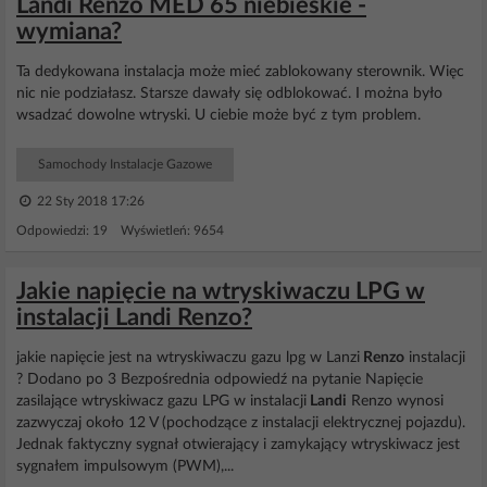
Landi Renzo MED 65 niebieskie -
wymiana?
Ta dedykowana instalacja może mieć zablokowany sterownik. Więc
nic nie podziałasz. Starsze dawały się odblokować. I można było
wsadzać dowolne wtryski. U ciebie może być z tym problem.
Samochody Instalacje Gazowe
22 Sty 2018 17:26
Odpowiedzi: 19 Wyświetleń: 9654
Jakie napięcie na wtryskiwaczu LPG w
instalacji Landi Renzo?
jakie napięcie jest na wtryskiwaczu gazu lpg w Lanzi
Renzo
instalacji
? Dodano po 3 Bezpośrednia odpowiedź na pytanie Napięcie
zasilające wtryskiwacz gazu LPG w instalacji
Landi
Renzo wynosi
zazwyczaj około 12 V (pochodzące z instalacji elektrycznej pojazdu).
Jednak faktyczny sygnał otwierający i zamykający wtryskiwacz jest
sygnałem impulsowym (PWM),...