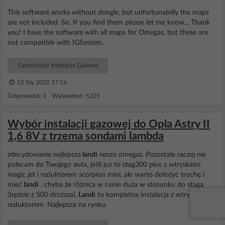
This software works without dongle, but unfortunatelly the maps
are not included. So, If you find them please let me know... Thank
you! I have the software with all maps for Omegas, but these are
not compatible with IGSystem.
Samochody Instalacje Gazowe
15 Sty 2022 17:16
Odpowiedzi: 3 Wyświetleń: 5225
Wybór instalacji gazowej do Opla Astry II
1,6 8V z trzema sondami lambda
zdecydowanie najlepsza
landi
renzo omegaz. Pozostałe raczej nie
polecam do Twojego auta, jeśli juz to stag300 plus z wtryskami
magic jet i reduktorem scorpion mini, ale warto dołożyć trochę i
mieć
landi
, chyba że różnica w cenie duża w stosunku do staga
(będzie z 500 droższa).
Landi
to kompletna instalacja z wtryskami i
reduktorem. Najlepsza na rynku.