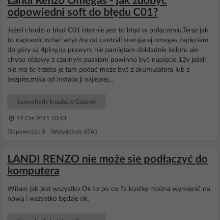
Landi Renzo Omegas - jak zdobyć
odpowiedni soft do błędu C01?
Jeżeli chodzi o błąd C01 istotnie jest to błąd w połączeniu.Teraz jak
to naprawić,wziąć wtyczkę od centrali sterującej omegas zapięciem
do góry są 4piny,na prawym nie pamiętam dokładnie koloru ale
chyba różowy z czarnym paskiem powinno być napięcie 12v jeżeli
nie ma to trzeba je tam podać może być z akumulatora lub z
bezpiecznika od instalacji najlepiej...
Samochody Instalacje Gazowe
19 Cze 2011 10:43
Odpowiedzi: 3 Wyświetleń: 6761
LANDI RENZO nie może sie podłączyć do
komputera
Witam jak jest wszystko Ok to po co ?a kostkę można wymienić na
nową i wszystko będzie ok.