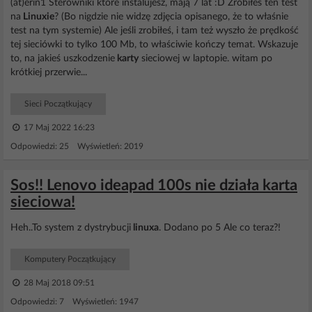
(at)erin1 Sterowniki które instalujesz, mają 7 lat :D Zrobiłeś ten test
na
Linuxie
? (Bo nigdzie nie widzę zdjęcia opisanego, że to właśnie
test na tym systemie) Ale jeśli zrobiłeś, i tam też wyszło że prędkość
tej sieciówki to tylko 100 Mb, to właściwie kończy temat. Wskazuje
to, na jakieś uszkodzenie
karty
sieciowej w laptopie. witam po
krótkiej przerwie...
Sieci Początkujący
17 Maj 2022 16:23
Odpowiedzi: 25 Wyświetleń: 2019
Sos!! Lenovo ideapad 100s nie działa karta
sieciowa!
Heh..To system z dystrybucji
linuxa
. Dodano po 5 Ale co teraz?!
Komputery Początkujący
28 Maj 2018 09:51
Odpowiedzi: 7 Wyświetleń: 1947