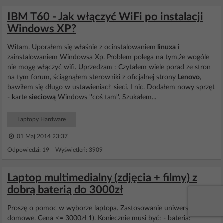
IBM T60 - Jak włączyć WiFi po instalacji
Windows XP?
Witam. Uporałem się właśnie z odinstalowaniem
linuxa
i
zainstalowaniem Windowsa Xp. Problem polega na tym,że wogóle
nie mogę włączyć wifi. Uprzedzam : Czytałem wiele porad ze stron
na tym forum, ściągnąłem sterowniki z oficjalnej strony
Lenovo
,
bawiłem się długo w ustawieniach sieci. I nic. Dodałem nowy sprzęt
- karte
sieciową
Windows ''coś tam''. Szukałem...
Laptopy Hardware
01 Maj 2014 23:37
Odpowiedzi: 19 Wyświetleń: 3909
Laptop multimedialny (zdjęcia + filmy) z
dobrą baterią do 3000zł
Proszę o pomoc w wyborze laptopa. Zastosowanie uniwersalne,
domowe. Cena <= 3000zł 1). Koniecznie musi być: - bateria: