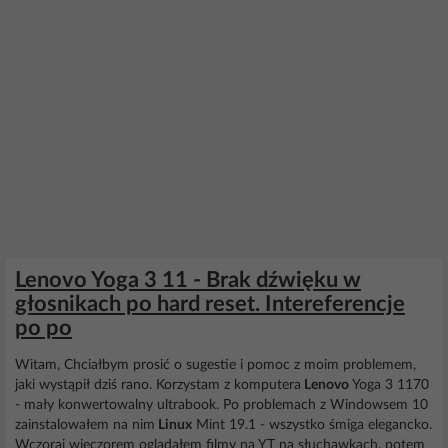
Lenovo Yoga 3 11 - Brak dźwięku w
głosnikach po hard reset. Intereferencje
po po
Witam, Chciałbym prosić o sugestie i pomoc z moim problemem,
jaki wystąpił dziś rano. Korzystam z komputera
Lenovo
Yoga 3 1170
- mały konwertowalny ultrabook. Po problemach z Windowsem 10
zainstalowałem na nim
Linux
Mint 19.1 - wszystko śmiga elegancko.
Wczoraj wieczorem oglądałem filmy na YT na słuchawkach, potem