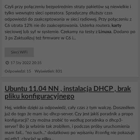
Czyli przy połączeniu bezpośrednim straty pakietów są niewielkie i
tylko wewnątrz sieci operatora. Spradyczny dłuższy czas
odpowiedzi do zaakceptowania w sieci radiowej. Przy połączeniu z
C6 utrata 12% nie do zaakceptowania. Usterka routera,
karty
sieciowej lub syf w systemie. Czekamy na testy z
Linuxa
. Dodano po
3 ps Zaktualizuj też firmware w C6 i...
Sieci WiFi
17 Sty 2022 20:35
Odpowiedzi: 15 Wyświetleń: 831
Ubuntu 11.04 NN , instalacja DHCP , brak
pliku konfiguracyjnego
Hej, wielkie dzięki za odpowiedź, cały czas z tym walczę. Doszedłem
już do tego że mam isc-dhcp-server. Czy jest jakiś poradnik a propo
konfiguracji? czy można zrobić to według poradnika o dhcp3-
server? Bo ja właśnie tak zrobiłem, i podczas próby uruchomienia
mam fail... "no such..." dodatkowo po wpisaniu ifconfig nie pokazuje
mi eth1, chociaż w pliku...