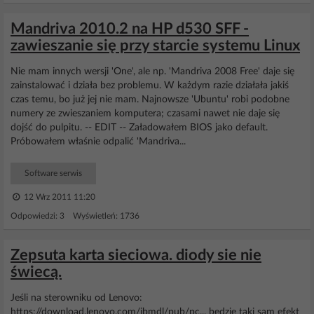
Mandriva 2010.2 na HP d530 SFF -
zawieszanie się przy starcie systemu Linux
Nie mam innych wersji 'One', ale np. 'Mandriva 2008 Free' daje się
zainstalować i działa bez problemu. W każdym razie działała jakiś
czas temu, bo już jej nie mam. Najnowsze 'Ubuntu' robi podobne
numery ze zwieszaniem komputera; czasami nawet nie daje się
dojść do pulpitu. -- EDIT -- Załadowałem BIOS jako default.
Próbowałem właśnie odpalić 'Mandriva...
Software serwis
12 Wrz 2011 11:20
Odpowiedzi: 3 Wyświetleń: 1736
Zepsuta karta sieciowa. diody sie nie
świecą.
Jeśli na sterowniku od Lenovo:
https://download.lenovo.com/ibmdl/pub/pc... będzie taki sam efekt