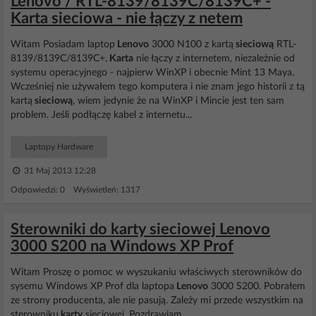
Lenovo / RTL-8139/8139C/8139C+ -
Karta sieciowa - nie łączy z netem
Witam Posiadam laptop
Lenovo
3000 N100 z kartą
sieciową
RTL-
8139/8139C/8139C+.
Karta
nie łączy z internetem, niezależnie od
systemu operacyjnego - najpierw WinXP i obecnie Mint 13 Maya.
Wcześniej nie używałem tego komputera i nie znam jego historii z tą
kartą
sieciową
, wiem jedynie że na WinXP i Mincie jest ten sam
problem. Jeśli podłączę kabel z internetu...
Laptopy Hardware
31 Maj 2013 12:28
Odpowiedzi: 0 Wyświetleń: 1317
Sterowniki do karty sieciowej Lenovo
3000 S200 na Windows XP Prof
Witam Proszę o pomoc w wyszukaniu właściwych sterowników do
sysemu Windows XP Prof dla laptopa
Lenovo
3000 S200. Pobrałem
ze strony producenta, ale nie pasują. Zależy mi przede wszystkim na
sterowniku
karty
sieciowej. Pozdrawiam