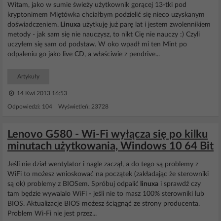
Witam, jako w sumie świeży użytkownik gorącej 13-tki pod
kryptonimem Miętówka chciałbym podzielić się nieco uzyskanym
doświadczeniem.
Linuxa
użytkuję już parę lat i jestem zwolennikiem
metody - jak sam się nie nauczysz, to nikt Cię nie nauczy :) Czyli
uczyłem się sam od podstaw. W oko wpadł mi ten Mint po
odpaleniu go jako live CD, a właściwie z pendrive...
Artykuły
14 Kwi 2013 16:53
Odpowiedzi: 104 Wyświetleń: 23728
Lenovo G580 - Wi-Fi wyłącza się po kilku
minutach użytkowania, Windows 10 64 Bit
Jeśli nie dział wentylator i nagle zaczął, a do tego są problemy z
WiFi to możesz wnioskować na początek (zakładając że sterowniki
są ok) problemy z BIOSem. Spróbuj odpalić
linuxa
i sprawdź czy
tam będzie wywalalo WiFi - jeśli nie to masz 100% sterowniki lub
BIOS. Aktualizacje BIOS możesz ściągnąć ze strony producenta.
Problem Wi-Fi nie jest przez...