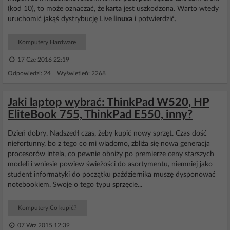
(kod 10), to może oznaczać, że
karta
jest uszkodzona. Warto wtedy
uruchomić jakąś dystrybucję Live
linuxa
i potwierdzić.
Komputery Hardware
17 Cze 2016 22:19
Odpowiedzi: 24 Wyświetleń: 2268
Jaki laptop wybrać: ThinkPad W520, HP
EliteBook 755, ThinkPad E550, inny?
Dzień dobry. Nadszedł czas, żeby kupić nowy sprzęt. Czas dość
niefortunny, bo z tego co mi wiadomo, zbliża się nowa generacja
procesorów intela, co pewnie obniży po premierze ceny starszych
modeli i wniesie powiew świeżości do asortymentu, niemniej jako
student informatyki do początku października muszę dysponować
notebookiem. Swoje o tego typu sprzęcie...
Komputery Co kupić?
07 Wrz 2015 12:39