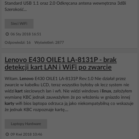
Standard USB 1.1 oraz 2.0 Odkręcana antena wewnętrzna 3dBi
Szerokość...
Sieci WiFi
06 Sty 2018 16:51
Odpowiedzi: 16 Wyświetleń: 2877
Lenovo E430 OILE1 LA-8131P - brak
detekcji kart LAN i WiFi po zwarcie
Witam.
Lenovo
E430 OILE1 LA-8131P Rev:1.0 Nie działał przez
zwarcie w kabelku LCD, teraz wszystko byłoby ok lecz system nie
widzi
kart
sieciowych lan i wfi. Nie widzi windows i
linux
, założyłem
wymianę KBC jednak zauważyłem że po włożeniu w gniazdo innej
karty
wifi bios laptopa odrzuca ją jako niekompatybilną co wskazuje
że jednak KBC rozpoznaje kartę....
Laptopy Hardware
09 Kwi 2018 10:46