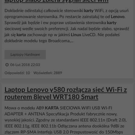
Dokładnie odinstaluj całkowicie sterowniki
karty
WiFi, z opcją usuń
oprogramowanie sterownika. Po restarcie zainstaluj te od
Lenovo
.
Sprawdź jak będzie i ew popraw ustawienia sterownika
karty
sieciowej wedle swoich preferencji. Jak nadal będzie słabo, sprawdź
jak się
karta
zachowuje np w jakimś
Linux
LiveCD. Nie podałeś
dokładnie modelu tego Broadcoma,...
Laptopy Hardware
06 Lut 2018 22:03
Odpowiedzi: 10 Wyświetleń: 2889
Laptop Lenovo y580 rozłącza sieć Wi-Fi z
routerem 8level WRT180 Smart
Mowa o modelu AB9
KARTA
SIECIOWA WIFI USB WI-FI
ADAPTER + ANTENA Specyfikacja Produkt fabrycznie nowy,
wysokiej jakości. Zgodny ze standardami IEEE 802.11n (Draft 2.0),
IEEE 802.11g, IEEE 802.11b Odłączana antena dookólna 9dBi ze
złączem RP-SMA Interfejs USB 2.0 Przepustowość do 150Mbps