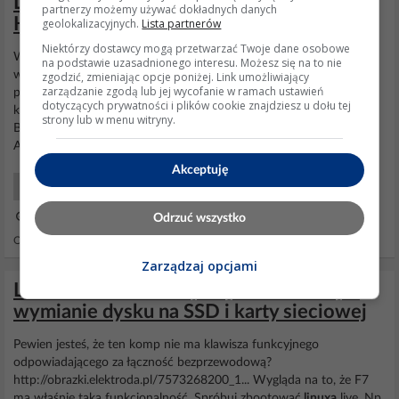
Lenovo G580 - nie wykrywa bluetooth.
partnerzy możemy używać dokładnych danych
Hybrydowa karta sieciowa.
geolokalizacyjnych.
Lista partnerów
Niektórzy dostawcy mogą przetwarzać Twoje dane osobowe
Witam, posiadam laptop
Lenovo
G580. Kupiony z 6 lat temu może
na podstawie uzasadnionego interesu. Możesz się na to nie
więcej, pamiętam, że po pierwszym przeinstalowaniu windowsa
zgodzić, zmieniając opcje poniżej. Link umożliwiający
zarządzanie zgodą lub jej wycofanie w ramach ustawień
przestało działać bluetooth (windows 10 nie ogarnia że jest, brak
dotyczących prywatności i plików cookie znajdziesz u dołu tej
kafelka BT po prawej). W urządzeniach
sieciowych
widzę: -
Karta
strony lub w menu witryny.
Broadcom 802.11n Network Adapter - Qualcomm Atheros
AR8162/8166/8168 PCI-E Fast Ethernet Controller...
Akceptuję
Laptopy Hardware
15 Lut 2018 18:25
Odrzuć wszystko
Odpowiedzi: 35 Wyświetleń: 15069
Zarządzaj opcjami
Lenovo U310 - Brak połączenia WiFi po
wymianie dysku na SSD i karty sieciowej
Pewien jesteś, że ten komp nie ma klawisza funkcyjnego
odpowiadającego za łączność bezprzewodową?
http://obrazki.elektroda.pl/7573268200_1... Wygląda na to, że F7
ma właśnie taką funkcjonalność. Spróbuj zbootować
linuxa
live. Np