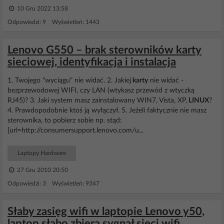
10 Gru 2022 13:58
Odpowiedzi: 9 Wyświetleń: 1443
Lenovo G550 – brak sterowników karty
sieciowej, identyfikacja i instalacja
1. Twojego "wyciągu" nie widać. 2. Jakiej
karty
nie widać -
bezprzewodowej WIFI, czy LAN (wtykasz przewód z wtyczką
RJ45)? 3. Jaki system masz zainstalowany WIN7, Vista, XP,
LINUX
?
4. Prawdopodobnie ktoś ją wyłączył. 5. Jeżeli faktycznie nie masz
sterownika, to pobierz sobie np. stąd:
[url=http://consumersupport.lenovo.com/u...
Laptopy Hardware
27 Gru 2010 20:50
Odpowiedzi: 3 Wyświetleń: 9347
Słaby zasięg wifi w laptopie Lenovo y50,
laptop słabo zbiera sygnał sieci wifi