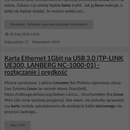
minta. Zobacz czy wtedy będzie
karta
trybić. Jak ją
linux
wykryje, a
dalej nie będzie działać, to można wykluczyć...
Hardware, Software, naprawa urządzeń sieciowych
02 Maj 2016 14:01
Odpowiedzi: 17 Wyświetleń: 4395
Karta Ethernet 1Gbit na USB 3.0 (TP-LINK
UE300, LANBERG NC-1000-01) -
rozłączanie i prędkość
Mozna sprobowac z jakims
Linuxem
live Pobierz najnowszy obraz
Live Sytemu
Linux
(w nazwie słowo Standard).
https://cdimage.debian.org/debian-cd/cur... Uruchomiłem live
Linux
Mint (dla mnie bardziej przyjazny). Nie wiem, nie potrafię sprawdzić,
czy
karta
została zainstalowana ale podpięcie kabla
sieciowego
nie
przynosi żadnego...
Sieci LAN