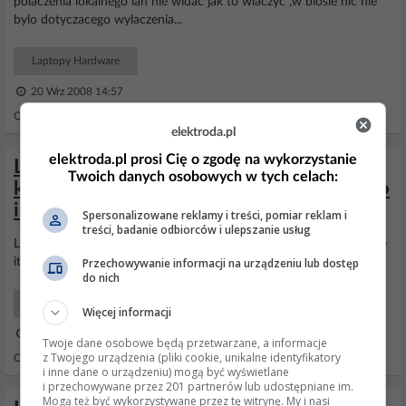
polaczenia lokalnego lan nie widac jak to wlaczyc ,w biosie nic nie
bylo dotyczacego wylaczenia...
Laptopy Hardware
20 Wrz 2008 14:57
Odpowiedzi: 19 Wyświetleń: 11213
elektroda.pl
elektroda.pl prosi Cię o zgodę na wykorzystanie
Linux Mint 19.2 - karta sieciowa,
Twoich danych osobowych w tych celach:
klatkowanie wideo, touchpad nie działa po
instalacji.
Spersonalizowane reklamy i treści, pomiar reklam i
treści, badanie odbiorców i ulepszanie usług
Laptop to
Lenovo
Ideapad 3 i tak wszystkie aktualizacje systemowe
Przechowywanie informacji na urządzeniu lub dostęp
itp. są zainstalowane.
do nich
Linux
Więcej informacji
04 Sie 2024 21:08
Twoje dane osobowe będą przetwarzane, a informacje
z Twojego urządzenia (pliki cookie, unikalne identyfikatory
Odpowiedzi: 9 Wyświetleń: 351
i inne dane o urządzeniu) mogą być wyświetlane
i przechowywane przez 201 partnerów lub udostępniane im.
Mogą też być wykorzystywane przez tę witrynę. My i nasi