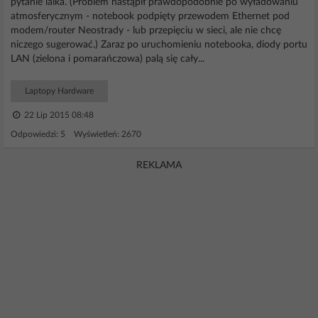
pytanie laika. (Problem nastąpił prawdopodobnie po wyładowaniu
atmosferycznym - notebook podpięty przewodem Ethernet pod
modem/router Neostrady - lub przepięciu w sieci, ale nie chcę
niczego sugerować.) Zaraz po uruchomieniu notebooka, diody portu
LAN (zielona i pomarańczowa) palą się cały...
Laptopy Hardware
22 Lip 2015 08:48
Odpowiedzi: 5 Wyświetleń: 2670
REKLAMA