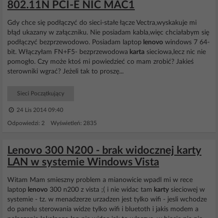
802.11N PCI-E NIC MAC1
Gdy chce się podłączyć do sieci-stałe łącze Vectra,wyskakuje mi
błąd ukazany w załączniku. Nie posiadam kabla,więc chciałabym się
podłączyć bezprzewodowo. Posiadam laptop
lenovo
windows 7 64-
bit. Włączyłam FN+F5- bezprzewodowa
karta
sieciowa,lecz nic nie
pomogło. Czy może ktoś mi powiedzieć co mam zrobić? Jakieś
sterowniki wgrać? Jeżeli tak to proszę...
Sieci Początkujący
24 Lis 2014 09:40
Odpowiedzi: 2 Wyświetleń: 2835
Lenovo 300 N200 - brak widocznej karty
LAN w systemie Windows Vista
Witam Mam smieszny problem a mianowicie wpadl mi w rece
laptop
lenovo
300 n200 z vista ;( i nie widac tam
karty
sieciowej w
systemie - tz. w menadzerze urzadzen jest tylko wifi - jesli wchodze
do panelu sterowania widze tylko wifi i bluetoth i jakis modem a