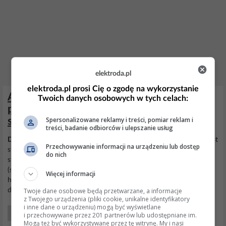
elektroda.pl
elektroda.pl prosi Cię o zgodę na wykorzystanie
Antena telewizyjna: wymiana wtyczki,
Twoich danych osobowych w tych celach:
połączenie z kablem i montaż
Spersonalizowane reklamy i treści, pomiar reklam i
symetryzatora
treści, badanie odbiorców i ulepszanie usług
Dipol
dla MUX 8 jest dołączony partacko. Do anteny potrzebny jest
Przechowywanie informacji na urządzeniu lub dostęp
symetryzator I-III i puszka dla
dipola
oraz zwrotnica z
do nich
symetryzatorem 2 w 1 do puszki anteny szerokopasmowej
(siatkowej). Jeżeli zastosujesz taką zwrotnicę:
Więcej informacji
https://www.dipol.com.pl/dimages/pl/pict... , wtedy ta zwrotnica z
Twoje dane osobowe będą przetwarzane, a informacje
dodatkową puszką podłączona do
dipola
, a symetryzator...
z Twojego urządzenia (pliki cookie, unikalne identyfikatory
i inne dane o urządzeniu) mogą być wyświetlane
Początkujący Elektronicy
i przechowywane przez 201 partnerów lub udostępniane im.
Mogą też być wykorzystywane przez tę witrynę. My i nasi