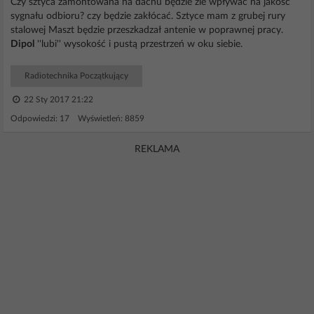
Czy sztyca zamontowana na dachu będzie zle wpływać na jakosć
sygnału odbioru? czy będzie zakłócać. Sztyce mam z grubej rury
stalowej Maszt będzie przeszkadzał antenie w poprawnej pracy.
Dipol
''lubi'' wysokość i pustą przestrzeń w oku siebie.
Radiotechnika Początkujący
22 Sty 2017 21:22
Odpowiedzi: 17 Wyświetleń: 8859
REKLAMA