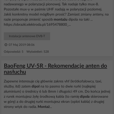
nadawanego w polaryzacji pionowej. Tak nadaje tylko mux-8.
Pozostałe mux-y w paśmie UHF nadają w polaryzacji poziomej.
Jakiś konkretny model mógłbym prosić? Zamiast zmiany anteny, na
razie proponuje zmienić sposób
montażu
dipola na taki ...
https://obrazki.elektroda.pl/1695478800_...
Instalacje antenowe DVB-T
07 Maj 2019 08:06
Odpowiedzi: 5 Wyświetleń: 528
BaoFeng UV-5R - Rekomendacje anten do
nasłuchu
Zapewne interesuje cię głównie zakres vhf (krótkofalowcy, taxi,
służby, itd) zatem
dipol
na to pasmo to dwie rurki (najlepiej
aluminium) o średnicy 6 lub 8mm i długości 49 cm. Do końca jednej
z rurek montujesz żyłę środkową kabla (to ramię
dipola
skierowane
w górę) a do drugiej rurki montujesz ekran (oplot kabla) z drugiej
strony wtyk do radia.
Montaż
...