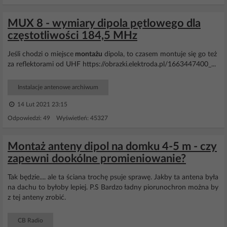
MUX 8 - wymiary dipola pętlowego dla
częstotliwości 184,5 MHz
Jeśli chodzi o miejsce
montażu
dipola, to czasem montuje się go też
za reflektorami od UHF https://obrazki.elektroda.pl/1663447400_...
Instalacje antenowe archiwum
14 Lut 2021 23:15
Odpowiedzi: 49 Wyświetleń: 45327
Montaż anteny dipol na domku 4-5 m - czy
zapewni dookólne promieniowanie?
Tak będzie.... ale ta ściana trochę psuje sprawę. Jakby ta antena była
na dachu to byłoby lepiej. P.S Bardzo ładny piorunochron można by
z tej anteny zrobić.
CB Radio