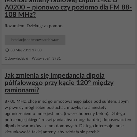
Montaż anteny radiowej Dipol 1-RZ B
A0200 – pionowo czy poziomo dla FM 88-
108 MHz?
Rozumiem. Dziękuję za pomoc.
Instalacje antenowe archiwum
30 Maj 2012 17:30
Odpowiedzi: 6 Wyświetleń: 3981
Jak zmienia się impedancja dipola
półfalowego przy kącie 120° między
ramionami?
87.00 MHz, chcę mieć go umocowanego jakoś pod sufitem, abym
w piwnicy mógł sobie posłuchać muzyki, no a niestety
ograniczeniem u mnie jest moc (i wszechobecny beton). Dlatego
potrzebuje jakiegoś rozwiązania abym mógł bardziej dopasować ten
dipol
do warunków... emm domowych. Dlatego interesuje mnie
kierunkowość takiej anteny, aby zdołała się przebić...