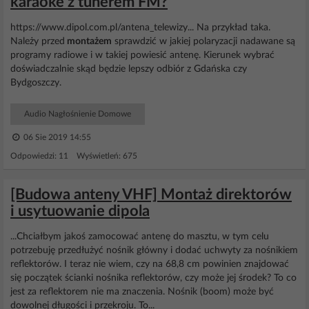
karaoke z tunerem FM?
https://www.dipol.com.pl/antena_telewizy... Na przykład taka.
Należy przed
montażem
sprawdzić w jakiej polaryzacji nadawane są
programy radiowe i w takiej powiesić antenę. Kierunek wybrać
doświadczalnie skąd będzie lepszy odbiór z Gdańska czy
Bydgoszczy.
Audio Nagłośnienie Domowe
06 Sie 2019 14:55
Odpowiedzi: 11 Wyświetleń: 675
[Budowa anteny VHF] Montaż direktorów
i usytuowanie dipola
...Chciałbym jakoś zamocować antenę do masztu, w tym celu
potrzebuję przedłużyć nośnik główny i dodać uchwyty za nośnikiem
reflektorów. I teraz nie wiem, czy na 68,8 cm powinien znajdować
się początek ścianki nośnika reflektorów, czy może jej środek? To co
jest za reflektorem nie ma znaczenia. Nośnik (boom) może być
dowolnej długości i przekroju. To...