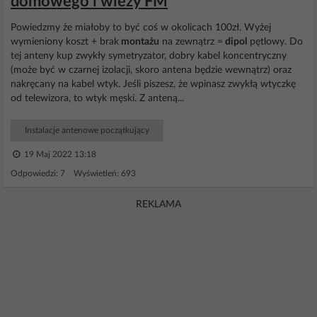
domowego i wieży FM
Powiedzmy że miałoby to być coś w okolicach 100zł. Wyżej
wymieniony koszt + brak
montażu
na zewnątrz =
dipol
pętlowy. Do
tej anteny kup zwykły symetryzator, dobry kabel koncentryczny
(może być w czarnej izolacji, skoro antena będzie wewnątrz) oraz
nakręcany na kabel wtyk. Jeśli piszesz, że wpinasz zwykłą wtyczkę
od telewizora, to wtyk męski. Z anteną...
Instalacje antenowe początkujący
19 Maj 2022 13:18
Odpowiedzi: 7 Wyświetleń: 693
REKLAMA