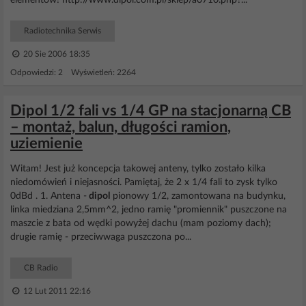
elementów! http://www.dipol.com.pl/sklep/a0710.php?...
Radiotechnika Serwis
20 Sie 2006 18:35
Odpowiedzi: 2 Wyświetleń: 2264
Dipol 1/2 fali vs 1/4 GP na stacjonarną CB
– montaż, balun, długości ramion,
uziemienie
Witam! Jest już koncepcja takowej anteny, tylko zostało kilka
niedomówień i niejasności. Pamiętaj, że 2 x 1/4 fali to zysk tylko
0dBd . 1. Antena -
dipol
pionowy 1/2, zamontowana na budynku,
linka miedziana 2,5mm^2, jedno ramię "promiennik" puszczone na
maszcie z bata od wędki powyżej dachu (mam poziomy dach);
drugie ramię - przeciwwaga puszczona po...
CB Radio
12 Lut 2011 22:16