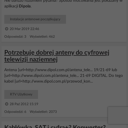
Nie bardzo rozumiem pytania? Sposób mocowania jest pokazany w
aplikacji
Dipola
.
Instalacje antenowe początkujący
20 Mar 2019 22:46
Odpowiedzi: 3 Wyświetleń: 462
Potrzebuję dobrej anteny do cyfrowej
telewizji naziemnej
Antena [url=http://www.dipol.com.pl/antena_tele... 19/21-69 lub
[url=http://www.dipol.com.pl/antena_tele... 21-69 DIGITAL. Do tego
kabel [url=http://www.dipol.com.pl/przewod_kon...
RTV Użytkowy
28 Paź 2012 15:19
Odpowiedzi: 6 Wyświetleń: 2073
Kablówka, SAT i cyfra+? Konwerter?