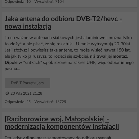
Odpowiedzi: 10 Wyświetleń: 7104
Jaka antena do odbioru DVB-T2/hevc -
nowa instalacja
To co ważne w antenach siatkowych jest aluminiowe i można tylko
to złożyć a nie pisać, że się rozlatują . U mnie wytrzymują 20-30lat..
Jeśli złożysz i powiesisz taką antenę, to może wisieć nawet i 50 lat,
ale jak tylko ją ruszysz, to rozleci się szybciej, niż trwał jej
montaż
.
Dipole
w "siatkach" są obliczone na zakres UHF, więc odbiór innego
pasma...
DVB-T Początkujący
23 Wrz 2021 21:28
Odpowiedzi: 25 Wyświetleń: 16725
[Raciborowice woj. Małopolskie] -
modernizacja komponentów instalacji
Ten jedyny
dipol
masz zamontowany do odbioru sygnału