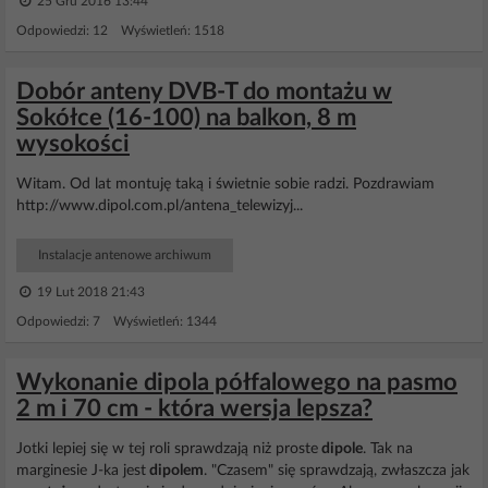
25 Gru 2016 13:44
Odpowiedzi: 12 Wyświetleń: 1518
Dobór anteny DVB-T do montażu w
Sokółce (16-100) na balkon, 8 m
wysokości
Witam. Od lat montuję taką i świetnie sobie radzi. Pozdrawiam
http://www.dipol.com.pl/antena_telewizyj...
Instalacje antenowe archiwum
19 Lut 2018 21:43
Odpowiedzi: 7 Wyświetleń: 1344
Wykonanie dipola półfalowego na pasmo
2 m i 70 cm - która wersja lepsza?
Jotki lepiej się w tej roli sprawdzają niż proste
dipole
. Tak na
marginesie J-ka jest
dipolem
. "Czasem" się sprawdzają, zwłaszcza jak