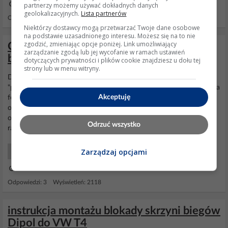
partnerzy możemy używać dokładnych danych
24 Cze 2022 08:53
geolokalizacyjnych.
Lista partnerów
Odpowiedzi: 16 Wyświetleń: 669
Niektórzy dostawcy mogą przetwarzać Twoje dane osobowe
na podstawie uzasadnionego interesu. Możesz się na to nie
zgodzić, zmieniając opcje poniżej. Link umożliwiający
Clio 2 pH 1 '99 - instrukcja montażu
zarządzanie zgodą lub jej wycofanie w ramach ustawień
blokady skrzyni Dipol
dotyczących prywatności i plików cookie znajdziesz u dołu tej
strony lub w menu witryny.
Dziękuję !!! To się nazywa ekspresowa POMOC :) Co do
"pasowalności" Naklejka jest na tym że to do II , wysłałem maila z ta
Akceptuję
fotka do
Dipol
'a bez pośrednio, instrukcji podesłać nie chcieli :), ale
odpisali, że powinna pasować........choć jak dziś zdjąłem od góry
obudowę tunelu to mi się to cienko wszystko zgadzało, w każdym
Odrzuć wszystko
razie popróbuję ;) Dzięki :)
Zarządzaj opcjami
Samochody Zabezpieczenia
28 Wrz 2013 21:29
Odpowiedzi: 3 Wyświetleń: 2118
instrukcja montażu blokady skrzyni biegów
Dipol do VW T4