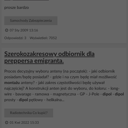
prosze bardzo
Samochody Zabezpieczenia
07 Sty 2009 13:16
Odpowiedzi: 3 Wyświetleń: 7052
Szerokozakresowy odbiornik dla
preppersa emigranta.
Proces decyzyjny wyboru anteny (na początek): - jaki odbiornik
posiadam/będę posiadał? - gdzie i na czym będę miał możliwość
montażu
anteny? - jaki zakres częstotliwości będę używał
najczęściej? A konstrukcji anten jest do wyboru, do koloru: - long-
wire - bavarage - ramowa - magnetyczna - GP - J-Pole -
dipol
-
dipol
prosty -
dipol
pętlowy - helikalna...
Radiotechnika Co kupić?
01 Kwi 2022 15:33