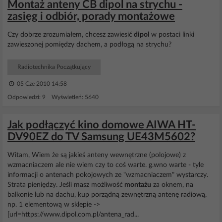
Montaż anteny CB dipol na strychu -
zasięg i odbiór, porady montażowe
Czy dobrze zrozumiałem, chcesz zawiesić
dipol
w postaci linki
zawieszonej pomiędzy dachem, a podłogą na strychu?
Radiotechnika Początkujący
05 Cze 2010 14:58
Odpowiedzi: 9 Wyświetleń: 5640
Jak podłączyć kino domowe AIWA HT-
DV90EZ do TV Samsung UE43M5602?
Witam, Wiem że są jakieś anteny wewnętrzne (polojowe) z
wzmacniaczem ale nie wiem czy to coś warte. g.wno warte - tyle
informacji o antenach pokojowych ze "wzmacniaczem" wystarczy.
Strata pieniędzy. Jeśli masz możliwość
montażu
za oknem, na
balkonie lub na dachu, kup porządną zewnętrzną antenę radiową,
np. 1 elementową w sklepie ->
[url=https://www.dipol.com.pl/antena_rad...