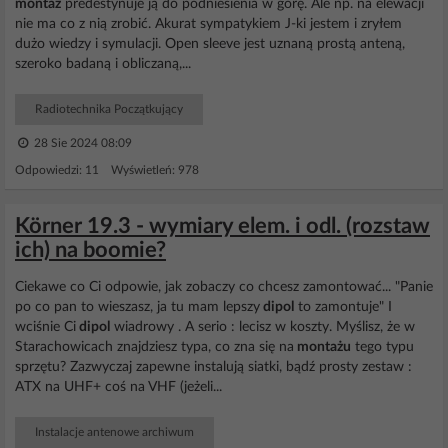
montaż
predestynuje ją do podniesienia w górę. Ale np. na elewacji
nie ma co z nią zrobić. Akurat sympatykiem J-ki jestem i zryłem
dużo wiedzy i symulacji. Open sleeve jest uznaną prostą anteną,
szeroko badaną i obliczaną,...
Radiotechnika Początkujący
28 Sie 2024 08:09
Odpowiedzi: 11 Wyświetleń: 978
Körner 19.3 - wymiary elem. i odl. (rozstaw
ich) na boomie?
Ciekawe co Ci odpowie, jak zobaczy co chcesz zamontować... "Panie
po co pan to wieszasz, ja tu mam lepszy
dipol
to zamontuje" I
wciśnie Ci
dipol
wiadrowy . A serio : lecisz w koszty. Myślisz, że w
Starachowicach znajdziesz typa, co zna się na
montażu
tego typu
sprzętu? Zazwyczaj zapewne instalują siatki, bądź prosty zestaw :
ATX na UHF+ coś na VHF (jeżeli...
Instalacje antenowe archiwum