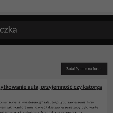
Zadaj Pytanie na forum
ytkowanie auta, przyjemność czy katorga
komensowaną kwintesencję" zalet tego typu zawieszenia. Przy
em jaki komfort musi dawać.takie zawieszenie żeby było warte
wystarczająco komfortowy. No chyba że nowego kupić....