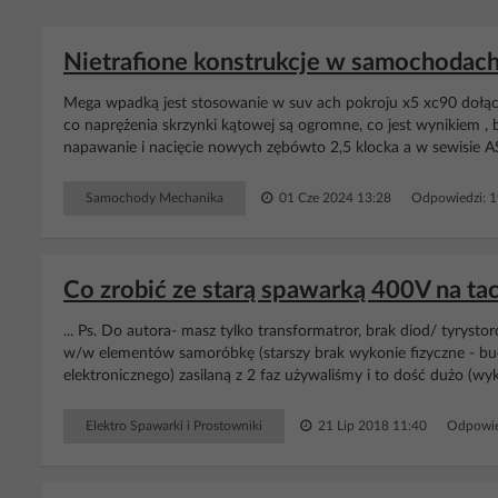
Nietrafione konstrukcje w samochodach: s
Mega wpadką jest stosowanie w suv ach pokroju x5 xc90 dołącz
co naprężenia skrzynki kątowej są ogromne, co jest wynikiem , b
napawanie i nacięcie nowych zębówto 2,5 klocka a w sewisie AS
Samochody Mechanika
01 Cze 2024 13:28
Odpowiedzi: 
Co zrobić ze starą spawarką 400V na ta
... Ps. Do autora- masz tylko transformatror, brak diod/ tyrystor
w/w elementów samoróbkę (starszy brak wykonie fizyczne - bu
elektronicznego) zasilaną z 2 faz używaliśmy i to dość dużo (wy
Elektro Spawarki i Prostowniki
21 Lip 2018 11:40
Odpowie