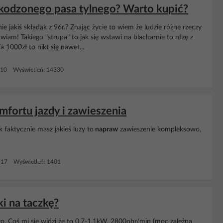
odzonego pasa tylnego? Warto kupić?
 nie jakiś składak z 96r.? Znając życie to wiem że ludzie różne rzeczy
iam! Takiego "strupa" to jak się wstawi na blacharnie to rdzę z
Za 1000zł to nikt się nawet...
 10 Wyświetleń: 14330
mfortu jazdy i zawieszenia
Jak faktycznie masz jakieś luzy to
napraw
zawieszenie kompleksowo,
 17 Wyświetleń: 1401
ki na taczkę?
wo. Coś mi się widzi że to 0,7-1,1kW, 2800obr/min (moc zależna