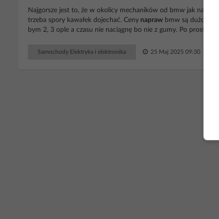
Najgorsze jest to, że w okolicy mechaników od bmw jak na lekar
trzeba spory kawałek dojechać. Ceny
napraw
bmw są dużo wyżs
bym 2, 3 ople a czasu nie naciągnę bo nie z gumy. Po prostu nasr..
Samochody Elektryka i elektronika
25 Maj 2025 09:30
Odp
RE