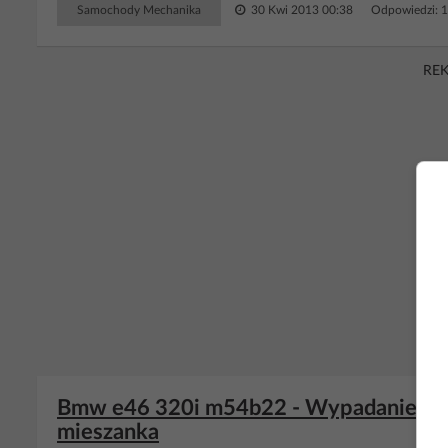
Samochody Mechanika
30 Kwi 2013 00:38
Odpowiedzi: 
RE
Bmw e46 320i m54b22 - Wypadanie zap
mieszanka