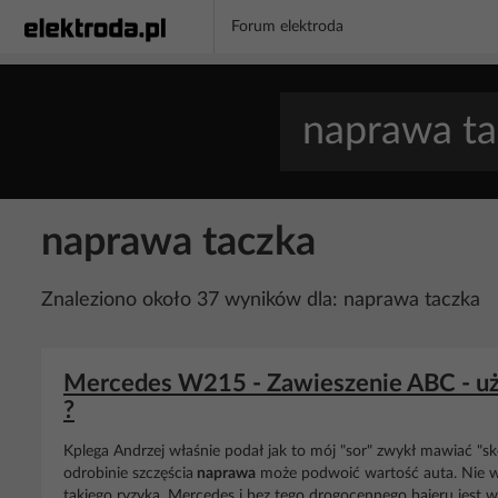
Forum elektroda
naprawa taczka
Znaleziono około 37 wyników dla: naprawa taczka
Mercedes W215 - Zawieszenie ABC - uż
?
Kplega Andrzej właśnie podał jak to mój "sor" zwykł mawiać "s
odrobinie szczęścia
naprawa
może podwoić wartość auta. Nie wi
takiego ryzyka. Mercedes i bez tego drogocennego bajeru jest 