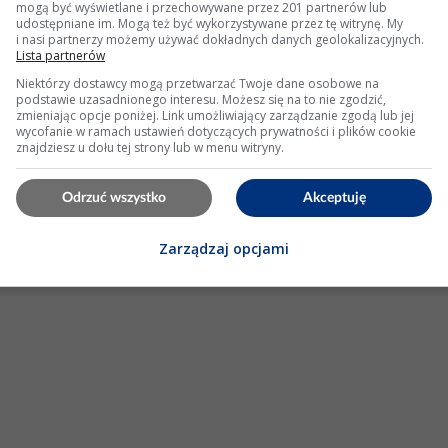
mogą być wyświetlane i przechowywane przez 201 partnerów lub
stwo, a jak już kogoś znajdę to ceny tam z kosmosu i jeszcze
udostępniane im. Mogą też być wykorzystywane przez tę witrynę. My
i nasi partnerzy możemy używać dokładnych danych geolokalizacyjnych.
ze niż popularnych
taczek
, bo w czasie
naprawy
bemki zrobił
Lista partnerów
. osprzętu i ciasno , części też do tanich...
Niektórzy dostawcy mogą przetwarzać Twoje dane osobowe na
podstawie uzasadnionego interesu. Możesz się na to nie zgodzić,
owiedzi: 43 Wyświetleń: 33954
zmieniając opcje poniżej. Link umożliwiający zarządzanie zgodą lub jej
wycofanie w ramach ustawień dotyczących prywatności i plików cookie
znajdziesz u dołu tej strony lub w menu witryny.
KLAMA
Odrzuć wszystko
Akceptuję
Zarządzaj opcjami