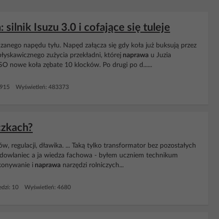
ilnik Isuzu 3.0 i cofające się tuleje
anego napędu tyłu. Napęd załącza się gdy koła już buksują przez
łyskawicznego zużycia przekładni, której
naprawa
u Juzia
O nowe koła zębate 10 klocków. Po drugi po d......
1915 Wyświetleń: 483373
czkach?
ów, regulacji, dławika. ... Taką tylko transformator bez pozostałych
dowlaniec a ja wiedza fachowa - byłem uczniem technikum
konywanie i
naprawa
narzędzi rolniczych...
dzi: 10 Wyświetleń: 4680