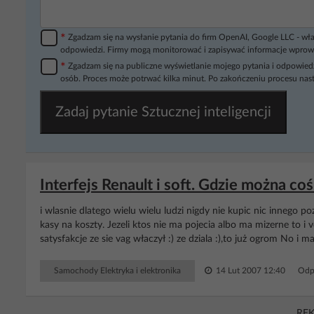
*
Zgadzam się na wysłanie pytania do firm OpenAI, Google LLC - wła
odpowiedzi. Firmy mogą monitorować i zapisywać informacje wprow
*
Zgadzam się na publiczne wyświetlanie mojego pytania i odpowiedz
osób. Proces może potrwać kilka minut. Po zakończeniu procesu nast
Zadaj pytanie Sztucznej inteligencji
Interfejs Renault i soft. Gdzie można co
i wlasnie dlatego wielu wielu ludzi nigdy nie kupic nic innego p
kasy na koszty. Jezeli ktos nie ma pojecia albo ma mizerne to i 
satysfakcje ze sie vag właczył :) ze dziala :),to już ogrom No i maj
Samochody Elektryka i elektronika
14 Lut 2007 12:40
Odp
RE