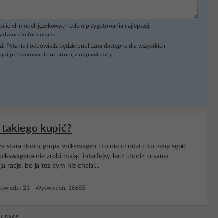
ścicieli modeli językowych celem przygotowania najlepszej
adzane do formularza.
i. Pytanie i odpowiedź będzie publiczna dostępna dla wszystkich
ąpi przekierowanie na stronę z odpowiedzią.
ś takiego kupić?
oza stara dobrą grupa volkswagen i tu nie chodzi o to zeby sępić
volkswagena nie zrobi mając interfejsy, lecz chodzi o sama
a racje, bo ja tez bym nie chcial...
owiedzi: 21 Wyświetleń: 18685
KLAMA