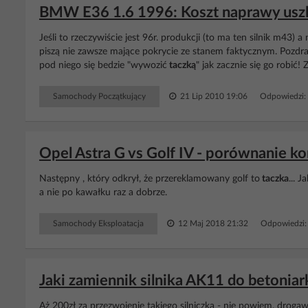
BMW E36 1.6 1996: Koszt naprawy uszk
Jeśli to rzeczywiście jest 96r. produkcji (to ma ten silnik m43) a
piszą nie zawsze mające pokrycie ze stanem faktycznym. Pozdraw
pod niego się bedzie "wywozić
taczką
" jak zacznie się go robić! 
Samochody Początkujący
21 Lip 2010 19:06
Odpowiedzi:
Opel Astra G vs Golf IV - porównanie ko
Następny , który odkrył, że przereklamowany golf to
taczka
... 
a nie po kawałku raz a dobrze.
Samochody Eksploatacja
12 Maj 2018 21:32
Odpowiedzi:
Jaki zamiennik silnika AK11 do betoniar
Aż 200zł za przezwojenie takiego silniczka - nie powiem, droga