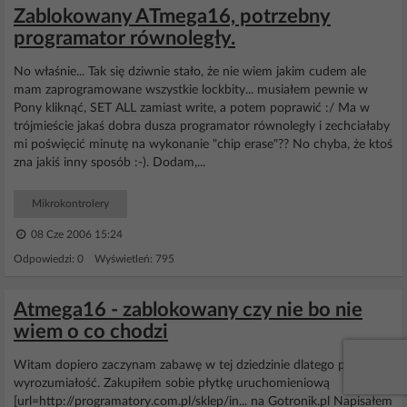
Zablokowany ATmega16, potrzebny
programator równoległy.
No właśnie... Tak się dziwnie stało, że nie wiem jakim cudem ale
mam zaprogramowane wszystkie lockbity... musiałem pewnie w
Pony kliknąć, SET ALL zamiast write, a potem poprawić :/ Ma w
trójmieście jakaś dobra dusza programator równoległy i zechciałaby
mi poświęcić minutę na wykonanie "chip erase"?? No chyba, że ktoś
zna jakiś inny sposób :-). Dodam,...
Mikrokontrolery
08 Cze 2006 15:24
Odpowiedzi: 0 Wyświetleń: 795
Atmega16 - zablokowany czy nie bo nie
wiem o co chodzi
Witam dopiero zaczynam zabawę w tej dziedzinie dlatego proszę o
wyrozumiałość. Zakupiłem sobie płytkę uruchomieniową
[url=http://programatory.com.pl/sklep/in... na Gotronik.pl Napisałem