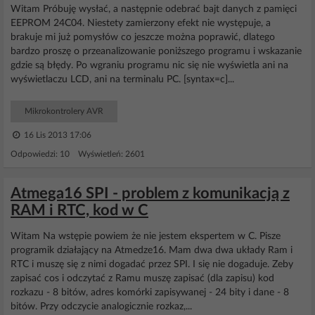
Witam Próbuję wysłać, a następnie odebrać bajt danych z pamięci
EEPROM 24C04. Niestety zamierzony efekt nie występuje, a
brakuje mi już pomysłów co jeszcze można poprawić, dlatego
bardzo proszę o przeanalizowanie poniższego programu i wskazanie
gdzie są błędy. Po wgraniu programu nic się nie wyświetla ani na
wyświetlaczu LCD, ani na terminalu PC. [syntax=c]...
Mikrokontrolery AVR
16 Lis 2013 17:06
Odpowiedzi: 10 Wyświetleń: 2601
Atmega16 SPI - problem z komunikacją z
RAM i RTC, kod w C
Witam Na wstępie powiem że nie jestem ekspertem w C. Pisze
programik działający na Atmedze16. Mam dwa dwa układy Ram i
RTC i muszę się z nimi dogadać przez SPI. I się nie dogaduje. Zeby
zapisać cos i odczytać z Ramu muszę zapisać (dla zapisu) kod
rozkazu - 8 bitów, adres komórki zapisywanej - 24 bity i dane - 8
bitów. Przy odczycie analogicznie rozkaz,...