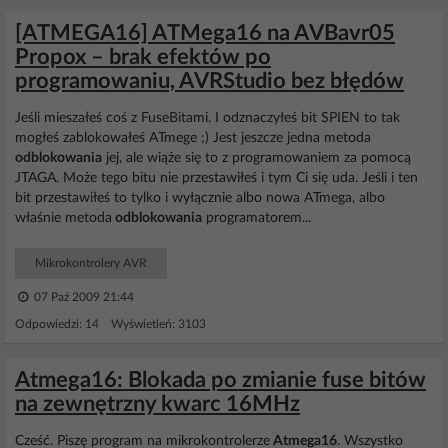
[ATMEGA16] ATMega16 na AVBavr05
Propox – brak efektów po
programowaniu, AVRStudio bez błędów
Jeśli mieszałeś coś z FuseBitami. I odznaczyłeś bit SPIEN to tak
mogłeś zablokowałeś ATmege ;) Jest jeszcze jedna metoda
odblokowania
jej, ale wiąże się to z programowaniem za pomocą
JTAGA. Może tego bitu nie przestawiłeś i tym Ci się uda. Jeśli i ten
bit przestawiłeś to tylko i wyłącznie albo nowa ATmega, albo
właśnie metoda
odblokowania
programatorem...
Mikrokontrolery AVR
07 Paź 2009 21:44
Odpowiedzi: 14 Wyświetleń: 3103
Atmega16: Blokada po zmianie fuse bitów
na zewnętrzny kwarc 16MHz
Cześć. Piszę program na mikrokontrolerze
Atmega16
. Wszystko