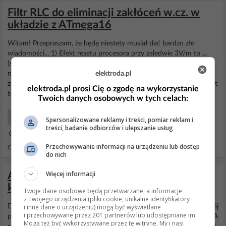
Filtr RLC do eliminacji zakłóceń w.cz. w
układzie z ATmega16
Witam! Przepraszam, że będę niestety musiał dać bardzo złe
wiadomości... 1) Efekt resetu procesora przy zaledwie 3V/m to ...
(sorry) tragiczna wiadomość. Zastosowanie do badań pola o
elektroda.pl
natężeniu 3V/m - norma określa tylko dla urządzeń domowych. W
związku z tym, że masz czujnik 4-20mA, można domyślać się, że jest
elektroda.pl prosi Cię o zgodę na wykorzystanie
to aplikacja bardziej przemysłowa niż domowa...
Twoich danych osobowych w tych celach:
Projektowanie Układów
Spersonalizowane reklamy i treści, pomiar reklam i
treści, badanie odbiorców i ulepszanie usług
30 Lis 2005 14:38
Przechowywanie informacji na urządzeniu lub dostęp
Odpowiedzi: 20 Wyświetleń: 4815
do nich
Więcej informacji
ATmega16 i LM92 - problem z
komunikacją TWI, wyświetla same zera
Twoje dane osobowe będą przetwarzane, a informacje
z Twojego urządzenia (pliki cookie, unikalne identyfikatory
i inne dane o urządzeniu) mogą być wyświetlane
Dodałem wpis który Twoim zdaniem powinien się znaleźć. Teraz mój
i przechowywane przez 201 partnerów lub udostępniane im.
plik twi.c wygląda tak: http://obrazki.elektroda.pl/5548434900_1... A
Mogą też być wykorzystywane przez tę witrynę. My i nasi