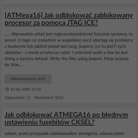
[ATMega16] Jak odblokować zablokowany
procesor za pomocą JTAG ICE?
........Wprawdzie układ jest najprawdopodobniej fizycznie sprawny, to
ponoć (z tego co znalazłem w angielskiej sieci) zdarzają się problemy
z loaderami lub jakimiś jeeper'ami (ang. jeepers) (co to jest?) tych
układów - z reszta przytoczę cytat: I unlocked quite a few by just
doing a factory default. Write the files using jeepers. Moje pytanie
do Was...
Mikrokontrolery AVR
10 Sty 2009 12:30
Odpowiedzi: 11 Wyświetleń: 3015
Jak odblokować ATMEGA16 po błędnym
ustawieniu fusebitów CKSEL?
witam, przez przypadek zablokowałem atmege16, odznaczyłem