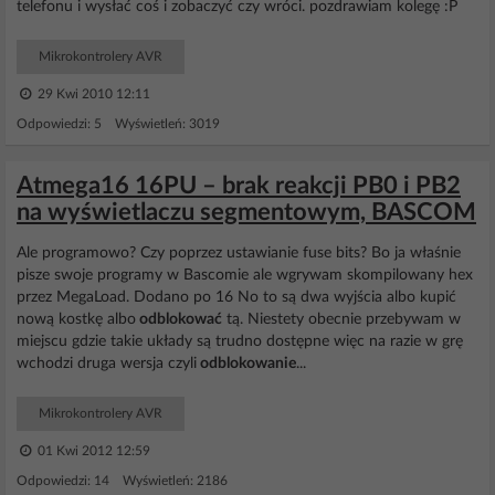
telefonu i wysłać coś i zobaczyć czy wróci. pozdrawiam kolegę :P
Mikrokontrolery AVR
29 Kwi 2010 12:11
Odpowiedzi: 5 Wyświetleń: 3019
Atmega16 16PU – brak reakcji PB0 i PB2
na wyświetlaczu segmentowym, BASCOM
Ale programowo? Czy poprzez ustawianie fuse bits? Bo ja właśnie
pisze swoje programy w Bascomie ale wgrywam skompilowany hex
przez MegaLoad. Dodano po 16 No to są dwa wyjścia albo kupić
nową kostkę albo
odblokować
tą. Niestety obecnie przebywam w
miejscu gdzie takie układy są trudno dostępne więc na razie w grę
wchodzi druga wersja czyli
odblokowanie
...
Mikrokontrolery AVR
01 Kwi 2012 12:59
Odpowiedzi: 14 Wyświetleń: 2186