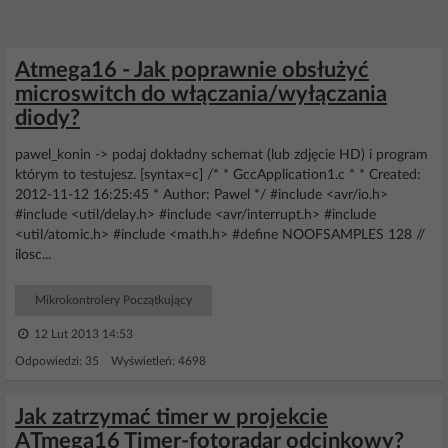
Atmega16 - Jak poprawnie obsłużyć
microswitch do włączania/wyłączania
diody?
pawel_konin -> podaj dokładny schemat (lub zdjęcie HD) i program
którym to testujesz. [syntax=c] /* * GccApplication1.c * * Created:
2012-11-12 16:25:45 * Author: Pawel */ #include <avr/io.h>
#include <util/delay.h> #include <avr/interrupt.h> #include
<util/atomic.h> #include <math.h> #define NOOFSAMPLES 128 //
ilosc...
Mikrokontrolery Początkujący
12 Lut 2013 14:53
Odpowiedzi: 35 Wyświetleń: 4698
Jak zatrzymać timer w projekcie
ATmega16 Timer-fotoradar odcinkowy?