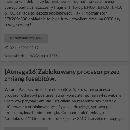
przez przypadek ' przy komentarzu z programu przykladowego, i
atmega padła... nieszczesny fragment '$prog &H00 , &H00 , &H00 ,
&H00 da rade to jeszcze
odblokować
? i jak ? Programator
STK200/300 dokladnie to jakie fuzy ustawiłem cksel na 0000 czyli
zew generator?
Mikrokontrolery AVR
09 Lut 2009 23:19
Odpowiedzi: 1 Wyświetleń: 1598
[Atmega16]Zablokowany procesor przez
zmianę fusebitów.
Witam, Podczas zmieniania fusebitów (taktowanie procesora)
procesor odmówił posłuszeństwa (komputer go nie wykrywa), nie
wiem czy przypadkiem nie ustawiłem na rezonator zewnętrzny,
próbowałem
odblokować
go używając drugiego, sprawnego
procesora, lecz to nie pomogło. Co mam zrobić, żeby go
"odblokować"? Dodam, że procek jest w SMD i raczej nie mogę go...