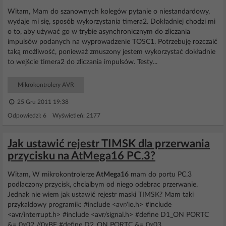
Witam, Mam do szanownych kolegów pytanie o niestandardowy,
wydaje mi się, sposób wykorzystania timera2. Dokładniej chodzi mi
o to, aby używać go w trybie asynchronicznym do zliczania
impulsów podanych na wyprowadzenie TOSC1. Potrzebuję rozczaić
taką możliwość, ponieważ zmuszony jestem wykorzystać dokładnie
to wejście timera2 do zliczania impulsów. Testy...
Mikrokontrolery AVR
25 Gru 2011 19:38
Odpowiedzi: 6 Wyświetleń: 2177
Jak ustawić rejestr TIMSK dla przerwania
przycisku na AtMega16 PC.3?
Witam, W mikrokontrolerze
AtMega16
mam do portu PC.3
podlaczony przycisk, chcialbym od niego odebrac przerwanie.
Jednak nie wiem jak ustawić rejestr maski TIMSK? Mam taki
przykaldowy programik: #include <avr/io.h> #include
<avr/interrupt.h> #include <avr/signal.h> #define D1_ON PORTC
&= 0x02 //0xBF #define D2_ON PORTC &= 0x03...