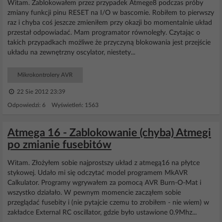
Witam. Zablokowałem przez przypadek Atmege8 podczas próby
zmiany funkcji pinu RESET na I/O w bascomie. Robiłem to pierwszy
raz i chyba coś jeszcze zmieniłem przy okazji bo momentalnie układ
przestał odpowiadać. Mam programator równoległy. Czytając o
takich przypadkach możliwe że przyczyną blokowania jest przejście
układu na zewnętrzny oscylator, niestety...
Mikrokontrolery AVR
22 Sie 2012 23:39
Odpowiedzi: 6 Wyświetleń: 1563
Atmega 16 - Zablokowanie (chyba) Atmegi
po zmianie fusebitów
Witam. Złożyłem sobie najprostszy układ z atmegą16 na płytce
stykowej. Udało mi się odczytać model programem MkAVR
Calkulator. Programy wgrywałem za pomocą AVR Burn-O-Mat i
wszystko działało. W pewnym momencie zacząłem sobie
przeglądać fusebity i (nie pytajcie czemu to zrobiłem - nie wiem) w
zakładce External RC oscillator, gdzie było ustawione 0.9Mhz...