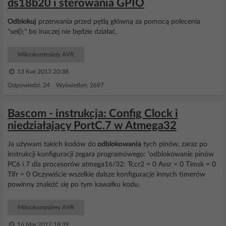
ds18b20 i sterowania GPIO
Odblokuj
przerwania przed pętlą główną za pomocą polecenia
"sei();" bo inaczej nie będzie działać.
Mikrokontrolery AVR
13 Kwi 2013 20:38
Odpowiedzi: 24 Wyświetleń: 2697
Bascom - instrukcja: Config Clock i
niedziałający PortC.7 w Atmega32
Ja używam takich kodów do
odblokowania
tych pinów, zaraz po
instrukcji konfiguracji zegara programowego: 'odblokowanie pinów
PC6 i 7 dla procesorów atmega16/32: Tccr2 = 0 Assr = 0 Timsk = 0
Tifr = 0 Oczywiście wszelkie dalsze konfiguracje innych timerów
powinny znaleźć się po tym kawałku kodu.
Mikrokontrolery AVR
16 Mar 2012 18:39