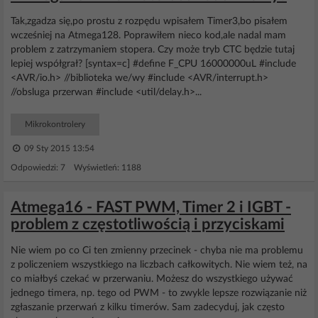
Tak,zgadza się,po prostu z rozpędu wpisałem Timer3,bo pisałem
wcześniej na Atmega128. Poprawiłem nieco kod,ale nadal mam
problem z zatrzymaniem stopera. Czy może tryb CTC będzie tutaj
lepiej współgrał? [syntax=c] #define F_CPU 16000000uL #include
<AVR/io.h> //biblioteka we/wy #include <AVR/interrupt.h>
//obsluga przerwan #include <util/delay.h>...
Mikrokontrolery
09 Sty 2015 13:54
Odpowiedzi: 7 Wyświetleń: 1188
Atmega16 - FAST PWM, Timer 2 i IGBT -
problem z częstotliwością i przyciskami
Nie wiem po co Ci ten zmienny przecinek - chyba nie ma problemu
z policzeniem wszystkiego na liczbach całkowitych. Nie wiem też, na
co miałbyś czekać w przerwaniu. Możesz do wszystkiego używać
jednego timera, np. tego od PWM - to zwykle lepsze rozwiązanie niż
zgłaszanie przerwań z kilku timerów. Sam zadecyduj, jak często