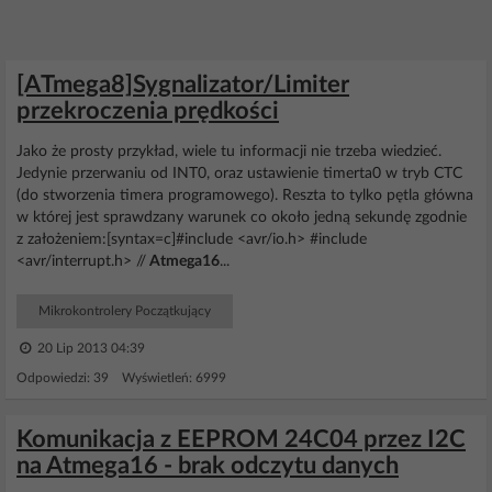
[ATmega8]Sygnalizator/Limiter
przekroczenia prędkości
Jako że prosty przykład, wiele tu informacji nie trzeba wiedzieć.
Jedynie przerwaniu od INT0, oraz ustawienie timerta0 w tryb CTC
(do stworzenia timera programowego). Reszta to tylko pętla główna
w której jest sprawdzany warunek co około jedną sekundę zgodnie
z założeniem:[syntax=c]#include <avr/io.h> #include
<avr/interrupt.h> //
Atmega16
...
Mikrokontrolery Początkujący
20 Lip 2013 04:39
Odpowiedzi: 39 Wyświetleń: 6999
Komunikacja z EEPROM 24C04 przez I2C
na Atmega16 - brak odczytu danych