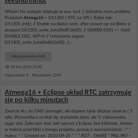
sekund/minut
Witam! Na wstępie dziękuję za ww. kod :) Jednakże mam problem.
Posiadam
Atmega16
+ DS1305 ( RTC na SPI ). Robie tak:
DS1305_init(); // Eneble oscillator note: after power up oscillator is
atopped DS1305_write_byte(0x8F,0x05); // 0b0000 0101 => 0x05
ENABLE OSC, WP=0 // Ustawianie zegara
DS1305_write_byte(0x80,0x00); //...
Mikrokontrolery AVR
28 Gru 2010 23:30
Odpowiedzi: 4 Wyświetleń: 2349
Atmega16 + Eclipse układ RTC zatrzymuje
się po kilku minutach
Zwarcie Vcc do GND pomogło, ale dopiero takie dłuższe zwarcie ( 5
sek). Wyświetlacz ocnkął się, wyświetla dane, ale !!! ciekawostka,
zegar stoi. Załaczam kod, taki wprost z Eclipsa, bez bibliotek. Jestem
w trakcie przeróbki z innego projektu, proszę o wyrozumiałość. /* *
main.c * * Created on: 2010-09-25 * * * PD7 - 1WIRE * PA0..PA7 -