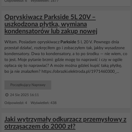
Odpowiedzi: 6 Wyświetleń: 1677
Opryskiwacz Parkside 5L 20V –
uszkodzona płytka, wymiana
kondensatorów lub zakup nowej
Witam. Posiadam opryskiwacz
Parkside
5 l, 20 V. Pewnego dnia
przestał działać, rozkręciłem go i zobaczyłem tak, jakby wysadzone
kondensatory. Dwa to kondensatory, a to po środku — nie wiem, co
to jest. Moje pytanie brzmi: gdzie mogę to naprawić i czy w ogóle
opłaca się to naprawiać? A może można gdzieś kupić taką płytkę,
bo ja nie znalazłem? https://obrazki.elektroda.pl/1971460300_...
Początkujący Naprawy
24 Sie 2025 16:11
Odpowiedzi: 4 Wyświetleń: 438
Jaki wytrzymały odkurzacz przemysłowy z
otrząsaczem do 2000 zł?