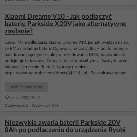
Xiaomi Dreame V10 - Jak podłączyć
baterię Parkside X20V jako alternatywne
zasilanie?
Cześć, Mam
odkurzacz
Xiaomi Dreame V10, jednak wygląda na to,
że BMS nie ładuje baterii. Ogniwa są w porządku – udało mi się je
naładować pojedynczo, ale po rozładowaniu BMS ponownie nie
podejmuje ładowania. Oznacza to, że musiałbym za każdym razem
ładować je ręcznie. To dość typowy problem.
https://www.youtube.com/shorts/yj1I14Upi... Zainspirowany tym...
AGD Drobny sprzęt
08 Lut 2025 10:36
Odpowiedzi: 1 Wyświetleń: 876
Niezwykła awaria baterii Parkside 20V
8Ah po podłączeniu do urządzenia Ryobi