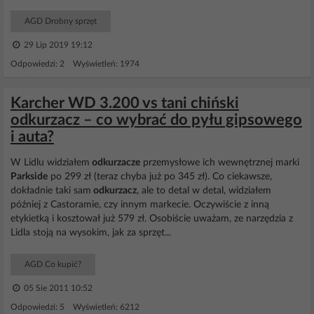
AGD Drobny sprzęt
29 Lip 2019 19:12
Odpowiedzi: 2 Wyświetleń: 1974
Karcher WD 3.200 vs tani chiński
odkurzacz – co wybrać do pyłu gipsowego
i auta?
W Lidlu widziałem
odkurzacze
przemysłowe ich wewnętrznej marki
Parkside
po 299 zł (teraz chyba już po 345 zł). Co ciekawsze,
dokładnie taki sam
odkurzacz
, ale to detal w detal, widziałem
później z Castoramie, czy innym markecie. Oczywiście z inną
etykietką i kosztował już 579 zł. Osobiście uważam, ze narzędzia z
Lidla stoją na wysokim, jak za sprzęt...
AGD Co kupić?
05 Sie 2011 10:52
Odpowiedzi: 5 Wyświetleń: 6212