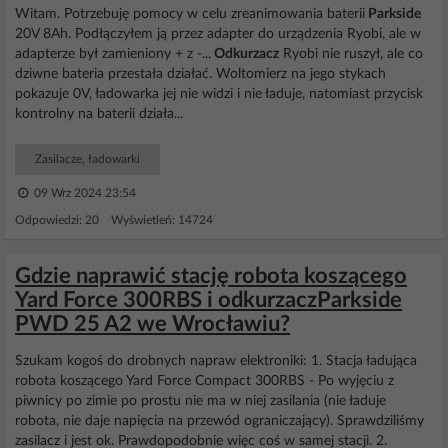
Witam. Potrzebuję pomocy w celu zreanimowania baterii
Parkside
20V 8Ah. Podłączyłem ją przez adapter do urządzenia Ryobi, ale w
adapterze był zamieniony + z -...
Odkurzacz
Ryobi nie ruszył, ale co
dziwne bateria przestała działać. Woltomierz na jego stykach
pokazuje 0V, ładowarka jej nie widzi i nie ładuje, natomiast przycisk
kontrolny na baterii działa...
Zasilacze, ładowarki
09 Wrz 2024 23:54
Odpowiedzi: 20 Wyświetleń: 14724
Gdzie naprawić stację robota koszącego
Yard Force 300RBS i odkurzaczParkside
PWD 25 A2 we Wrocławiu?
Szukam kogoś do drobnych napraw elektroniki: 1. Stacja ładująca
robota koszącego Yard Force Compact 300RBS - Po wyjęciu z
piwnicy po zimie po prostu nie ma w niej zasilania (nie ładuje
robota, nie daje napięcia na przewód ograniczający). Sprawdziliśmy
zasilacz i jest ok. Prawdopodobnie więc coś w samej stacji. 2.