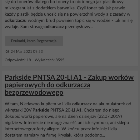
się do tonerów dlatego bo tonery to nic innego jak plastikowy
mikrogranulat z dodatkiem barwnika. Czyli toner tak jak prawie
każdy plastik będzie unosić się na powierzchni wody a z zasady w
odkurzaczu
wodnym brud powinien topić się w wodzie - tak mi się
wydaje. Sam stosuję
odkurzacz
przemysłowy...
Drukarki, ksero Regeneracja
24 Mar 2021 09:53
Odpowiedzi: 18 Wyświetleń: 8595
Parkside PNTSA 20-Li A1 - Zakup worków
papierowych do odkurzacza
bezprzewodowego
Witam, Niedawno kupiłem w Lidlu
odkurzacz
na akumulatorek od
wkrętarki 20V
Parkside
PNTSA 20-Li A1. Chciałem do niego
dokupić worki papierowe, ale na dzień dzisiejszy (22.07.2019)
nigdzie w Internecie nie mogę znaleźć ani ich symbolu, ani sklepu
internetowego/oferty allegro. W końcu przez infolinię Lidla
dostałem namiary na firmę Krysiak, która podobno...