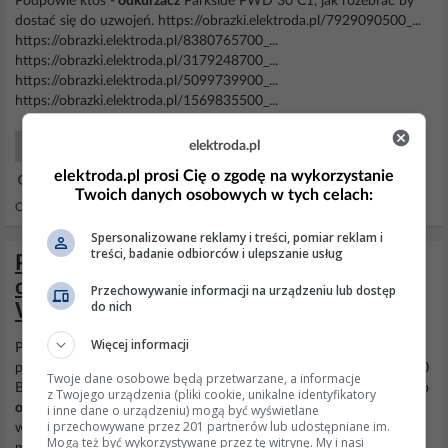
Podpowie ktoś -
odkurzacz
Parkside PWD 30 C1, jak rozebrać by
dostać się do uzwojeń. https://obrazki.elektroda.pl/7929090500_...
https://obrazki.elektroda.pl/8380765700_...
https://obrazki.elektroda.pl/3179248700_...
https://obrazki.elektroda.pl/5099739900_...
https://obrazki.elektroda.pl/1569835500_...
elektroda.pl
AGD Drobny sprzęt
elektroda.pl prosi Cię o zgodę na wykorzystanie
15 Mar 2026 18:38
Twoich danych osobowych w tych celach:
Odpowiedzi: 16 Wyświetleń: 744
Spersonalizowane reklamy i treści, pomiar reklam i
treści, badanie odbiorców i ulepszanie usług
Parkside PWD 30 B1 – brak regulacji
obrotów po adaptacji płytki do Karcher
Przechowywanie informacji na urządzeniu lub dostęp
do nich
WD3
Więcej informacji
Post bez spiny, proszę. Jestem amatorem. Mam zapytanie:
posiadam takową płytkę sterującą od
odkurzacza
Parkside PWD 30
Twoje dane osobowe będą przetwarzane, a informacje
B1, którą zaadaptowałem wraz z gniazdkiem i regulacją obrotów do
z Twojego urządzenia (pliki cookie, unikalne identyfikatory
odkurzacza
Karcher WD3. Po poskładaniu wszystkiego działało
i inne dane o urządzeniu) mogą być wyświetlane
i przechowywane przez 201 partnerów lub udostępniane im.
wszystko przez 10 minut. Nagle
odkurzacz
zaczął dzialac tylko na
Mogą też być wykorzystywane przez tę witrynę. My i nasi