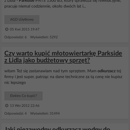
z Lidla -
Parkside
PNTS 1500 B3, który sprawdza się rewelacyjnie,
pracuje niemal codziennie, około dwóch lat i...
AGD Użytkowy
05 Kwi 2015 19:47
Odpowiedzi: 6 Wyświetleń: 5292
Czy warto kupić młotowiertarkę Parkside
z Lidla jako budżetowy sprzęt?
witam Też się zastanawiam nad tym sprzętem. Mam
odkurzacz
tej
firmy i jest super, patrząc na dane techniczne za tą cenę nie kupisz
nic lepszego
Elektro Co kupić?
13 Wrz 2012 22:46
Odpowiedzi: 4 Wyświetleń: 31494
Jaki niezawodny odkurzacz wodny do