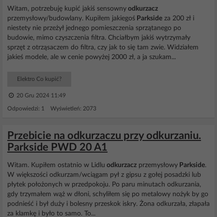
Witam, potrzebuję kupić jakiś sensowny
odkurzacz
przemysłowy/budowlany. Kupiłem jakiegoś
Parkside
za 200 zł i
niestety nie przeżył jednego pomieszczenia sprzątanego po
budowie, mimo czyszczenia filtra. Chciałbym jakiś wytrzymały
sprzęt z otrząsaczem do filtra, czy jak to się tam zwie. Widziałem
jakieś modele, ale w cenie powyżej 2000 zł, a ja szukam...
Elektro Co kupić?
20 Gru 2024 11:49
Odpowiedzi: 1 Wyświetleń: 2073
Przebicie na odkurzaczu przy odkurzaniu.
Parkside PWD 20 A1
Witam. Kupiłem ostatnio w Lidlu
odkurzacz
przemysłowy
Parkside
.
W większości odkurzam/wciągam pył z gipsu z gołej posadzki lub
płytek położonych w przedpokoju. Po paru minutach odkurzania,
gdy trzymałem wąż w dłoni, schyliłem się po metalowy nożyk by go
podnieść i był duży i bolesny przeskok iskry. Żona odkurzała, złapała
za klamkę i było to samo. To...