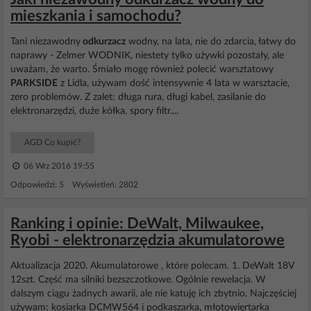
mieszkania i samochodu?
Tani niezawodny
odkurzacz
wodny, na lata, nie do zdarcia, łatwy do
naprawy - Zelmer WODNIK, niestety tylko używki pozostały, ale
uważam, że warto. Śmiało mogę również polecić warsztatowy
PARKSIDE
z Lidla, używam dość intensywnie 4 lata w warsztacie,
zero problemów. Z zalet: długa rura, długi kabel, zasilanie do
elektronarzędzi, duże kółka, spory filtr....
AGD Co kupić?
06 Wrz 2016 19:55
Odpowiedzi: 5 Wyświetleń: 2802
Ranking i opinie: DeWalt, Milwaukee,
Ryobi - elektronarzędzia akumulatorowe
Aktualizacja 2020. Akumulatorowe , które polecam. 1. DeWalt 18V
12szt. Część ma silniki bezszczotkowe. Ogólnie rewelacja. W
dalszym ciągu żadnych awarii, ale nie katuję ich zbytnio. Najczęściej
używam: kosiarka DCMW564 i podkaszarka, młotowiertarka