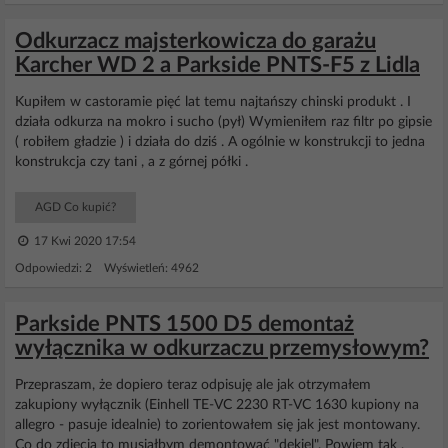
Odkurzacz majsterkowicza do garażu
Karcher WD 2 a Parkside PNTS-F5 z Lidla
Kupiłem w castoramie pięć lat temu najtańszy chinski produkt . I
działa odkurza na mokro i sucho (pył) Wymieniłem raz filtr po gipsie
( robiłem gładzie ) i działa do dziś . A ogólnie w konstrukcji to jedna
konstrukcja czy tani , a z górnej półki .
AGD Co kupić?
17 Kwi 2020 17:54
Odpowiedzi: 2 Wyświetleń: 4962
Parkside PNTS 1500 D5 demontaż
wyłącznika w odkurzaczu przemysłowym?
Przepraszam, że dopiero teraz odpisuję ale jak otrzymałem
zakupiony wyłącznik (Einhell TE-VC 2230 RT-VC 1630 kupiony na
allegro - pasuje idealnie) to zorientowałem się jak jest montowany.
Co do zdjęcia to musiałbym demontować "dekiel". Powiem tak ,