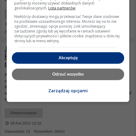
max obrotach i brak regulacji. Wymieniłem...
partnerzy możemy używać dokładnych danych
geolokalizacyjnych.
Lista partnerów
AGD Drobny sprzęt
Niektórzy dostawcy mogą przetwarzać Twoje dane osobowe
na podstawie uzasadnionego interesu. Możesz się na to nie
16 Sie 2025 14:40
zgodzić, zmieniając opcje poniżej. Link umożliwiający
zarządzanie zgodą lub jej wycofanie w ramach ustawień
Odpowiedzi: 3 Wyświetleń: 489
dotyczących prywatności i plików cookie znajdziesz u dołu tej
strony lub w menu witryny.
Jakie szczotki węglowe do odkurzacza
Parkside PNTS 30/9 E? Problemy z
Akceptuję
działaniem
Odrzuć wszystko
A nie próbowałeś oryginalnych dostać... 022/3972212
support.pl(at)kompernass.de www.kompernass.de Kompernass jest
firmą która zajmuję się urządzeniami
Parkside
z Lidla, ja zamówiłem
Zarządzaj opcjami
u nich szczotki do szlifierki kątowej... Firma z Niemiec ale ma oddział
w Warszawie...
Elektronarzędzia
28 Kwi 2015 12:16
Odpowiedzi: 13 Wyświetleń: 18663