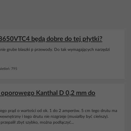
650VTC4 będą dobre do tej płytki?
dnie grube blaszki p przewody. Do tak wymagających narzędzi
etleń: 795
tu oporowego Kanthal D 0,2 mm do
 niego prąd o wartości od ok. 1 do 2 amperów. 5 cm tego drutu ma
ewnętrzny i tego drutu nie rozgrzeje (musiałby być cieńszy).
przepalił zbyt szybko, można podłączyć...