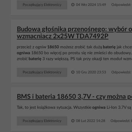
Początkujący Elektronicy
04 Wrz 2024 15:49
Odpowiedzi:
Budowa głośnika przenośnego: wybór o
wzmacniacz 2x25W TDA7492P
przecież z ogniw
18650
możesz zrobić tak dużą
baterię
jak chces
ogniwa
18650 bo więcej po prostu się nie zmieści do obudowy. A
zrobić
baterię
3 razy większą. PS tak przy okazji ten moduł wzm
Początkujący Elektronicy
10 Gru 2020 23:53
Odpowiedzi:
BMS i bateria 18650 3,7V - czy można 
Tak, to jest książkowa sytuacja. Wszystkie
ogniwa
Li-Ion 3.7V s
Początkujący Elektronicy
08 Lut 2022 14:28
Odpowiedzi: