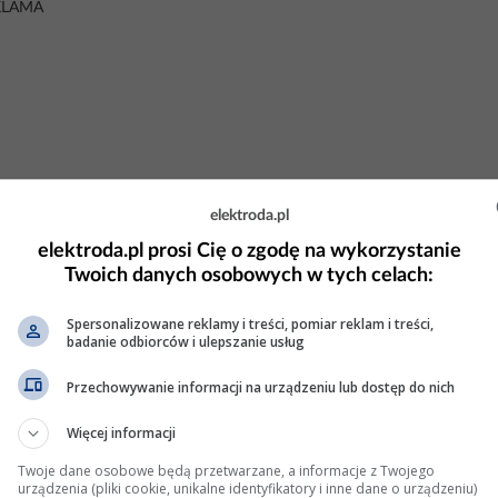
KLAMA
elektroda.pl
elektroda.pl prosi Cię o zgodę na wykorzystanie
Twoich danych osobowych w tych celach:
Spersonalizowane reklamy i treści, pomiar reklam i treści,
badanie odbiorców i ulepszanie usług
o niwelatora 0,5A?
Przechowywanie informacji na urządzeniu lub dostęp do nich
welator ( jaka
bateria
typ ).
Więcej informacji
Twoje dane osobowe będą przetwarzane, a informacje z Twojego
dzi: 11 Wyświetleń: 4389
urządzenia (pliki cookie, unikalne identyfikatory i inne dane o urządzeniu)