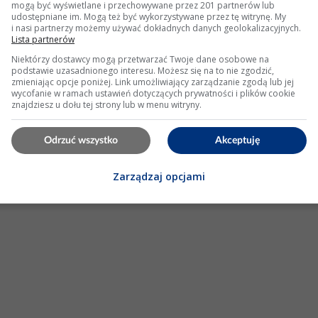
mogą być wyświetlane i przechowywane przez 201 partnerów lub
udostępniane im. Mogą też być wykorzystywane przez tę witrynę. My
i nasi partnerzy możemy używać dokładnych danych geolokalizacyjnych.
Lista partnerów
i dodać ściemniacz?
Niektórzy dostawcy mogą przetwarzać Twoje dane osobowe na
mpkę, a nie będzie kombinacji z przeróbką. Dwa akumulatory
podstawie uzasadnionego interesu. Możesz się na to nie zgodzić,
zmieniając opcje poniżej. Link umożliwiający zarządzanie zgodą lub jej
ołączonych szeregowo - 2 V - 3 V. Jak widać nie pasuje zakres
wycofanie w ramach ustawień dotyczących prywatności i plików cookie
y przestają świecić. Jaki jest prąd pboieran...
znajdziesz u dołu tej strony lub w menu witryny.
 Wyświetleń: 258
Odrzuć wszystko
Akceptuję
KLAMA
Zarządzaj opcjami