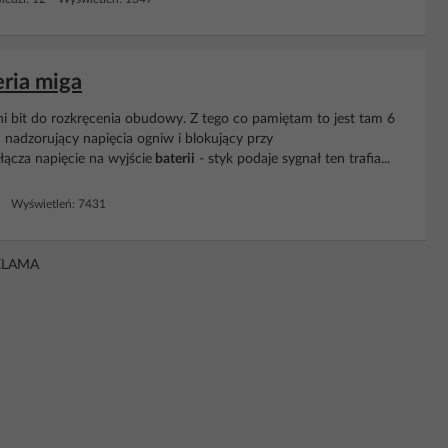
eria miga
i bit do rozkręcenia obudowy. Z tego co pamiętam to jest tam 6
 nadzorujący napięcia ogniw i blokujący przy
łącza napięcie na wyjście
baterii
- styk podaje sygnał ten trafia...
9 Wyświetleń: 7431
KLAMA