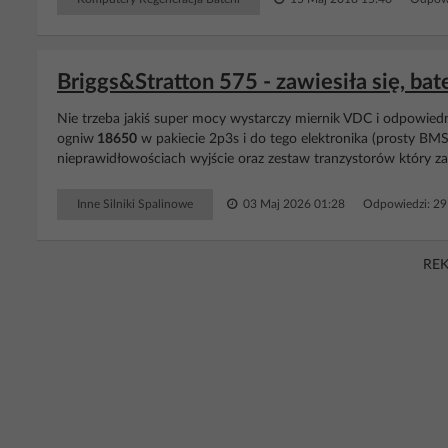
Briggs&Stratton 575 - zawiesiła się, bat
Nie trzeba jakiś super mocy wystarczy miernik VDC i odpowiedn
ogniw
18650
w pakiecie 2p3s i do tego elektronika (prosty BMS
nieprawidłowościach wyjście oraz zestaw tranzystorów który za
Inne Silniki Spalinowe
03 Maj 2026 01:28
Odpowiedzi: 2
RE