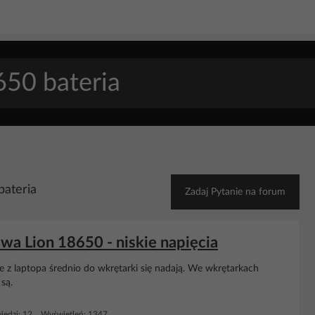
bateria
Zadaj Pytanie na forum
a Lion 18650 - niskie napięcia
 te z laptopa średnio do wkrętarki się nadają. We wkrętarkach
są.
edzi: 12 Wyświetleń: 1347