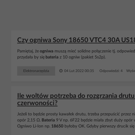
Czy ogniwa Sony 18650 VTC4 30A US18
Pamiętaj, że
ogniwa
muszą mieć solidne połączenie tj. odpowie
przydała by się
bateria
z 10 ogniw (pakiet 5s2p).
Elektronarzędzia
04 Lut 2022 00:35
Odpowiedzi: 4 Wyświ
Ile woltów potrzeba do rozgrzania dru
czerwoności?
Jeżeli to będzie prosty kawałek drutu, trzeba przepuścić przez
opór 2,15 Ω.
Bateria
9 V np. 6F22 będzie miała zbyt duży opór w
Ogniwo Li-Ion np.
18650
byłoby OK. Gdyby pierwszy drucik się 