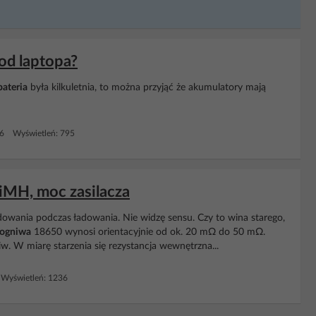
od laptopa?
ateria
była kilkuletnia, to można przyjąć że akumulatory mają
 6 Wyświetleń: 795
iMH, moc zasilacza
adowania podczas ładowania. Nie widzę sensu. Czy to wina starego,
ogniwa
18650 wynosi orientacyjnie od ok. 20 mΩ do 50 mΩ.
w. W miarę starzenia się rezystancja wewnętrzna...
Wyświetleń: 1236