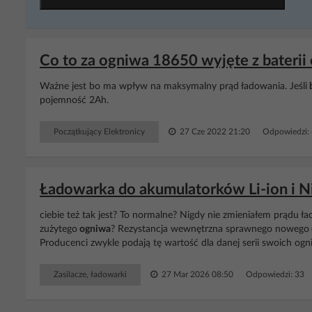
Co to za ogniwa 18650 wyjęte z baterii 
Ważne jest bo ma wpływ na maksymalny prąd ładowania. Jeśli
b
pojemność 2Ah.
Początkujący Elektronicy
27 Cze 2022 21:20
Odpowiedzi:
Ładowarka do akumulatorków Li-ion i N
ciebie też tak jest? To normalne? Nigdy nie zmieniałem prądu ł
zużytego
ogniwa
? Rezystancja wewnętrzna sprawnego nowego
Producenci zwykle podają tę wartość dla danej serii swoich ogni
Zasilacze, ładowarki
27 Mar 2026 08:50
Odpowiedzi: 33 