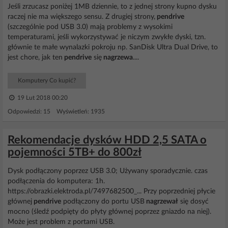
Jeśli zrzucasz poniżej 1MB dziennie, to z jednej strony kupno dysku
raczej nie ma większego sensu. Z drugiej strony,
pendrive
(szczególnie pod USB 3.0) mają problemy z wysokimi
temperaturami, jeśli wykorzystywać je niczym zwykłe dyski, tzn.
głównie te małe wynalazki pokroju np. SanDisk Ultra Dual Drive, to
jest chore, jak ten
pendrive
się
nagrzewa
....
Komputery Co kupić?
19 Lut 2018 00:20
Odpowiedzi: 15 Wyświetleń: 1935
Rekomendacje dysków HDD 2,5 SATA o
pojemności 5TB+ do 800zł
Dysk podłączony poprzez USB 3.0; Używany sporadycznie. czas
podłączenia do komputera: 1h.
https://obrazki.elektroda.pl/7497682500_... Przy poprzedniej płycie
głównej
pendrive
podłączony do portu USB
nagrzewał
się dosyć
mocno (śledź podpięty do płyty głównej poprzez gniazdo na niej).
Może jest problem z portami USB.