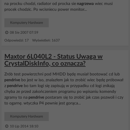
na procku chodzi, radiator od procka sie
nagrzewa
wiec musi
procek chodzic. Po wcisniecu power monitor...
Komputery Hardware
08 Sie 2007 07:59
Odpowiedzi: 17 Wyświetleń: 1637
Maxtor 6L040L2 - Status Uwaga w
CrystalDiskInfo, co oznacza?
Zrób test powierzchni pod MHDD będę musiał bootować cd lub
pendrive
bo jest w iso, znalazłem jak to zrobić wiec będę próbował
z
pendrive
bo tam logi się zapisują w przypadku cd logi znikają
chyba ze przed zakończeniem programu po wpisaniu komendy
zgramy to na
pendrive
postaram się to zrobić jak czas pozwoli i czy
to ogarnę. wtyczka P4 pewnie jest gorąca...
Komputery Hardware
10 Lip 2014 18:10