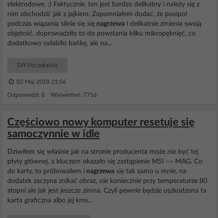
elektrodowe. ;) Faktycznie, ten jest bardzo delikatny i należy się z
nim obchodzić jak z jajkiem. Zapomniałem dodać, że poxipol
podczas wiązania silnie się się
nagrzewa
i delikatnie zmienia swoją
objętość, doprowadziło to do powstania kilku mikropęknięć, co
dodatkowo osłabiło bańkę, ale na...
DIY Poczekalnia
02 Maj 2018 21:56
Odpowiedzi: 8 Wyświetleń: 7716
Częściowo nowy komputer resetuje się
samoczynnie w idle
Dziwiłem się właśnie jak na stronie producenta może nie być tej
płyty głównej, a kluczem okazało się zastąpienie MSI --- MAG. Co
do karty, to próbowałem i
nagrzewa
się tak samo u mnie, na
dodatek zaczyna znikać obraz, nie koniecznie przy temperaturze 80
stopni ale jak jest jeszcze zimna. Czyli pewnie będzie uszkodzona ta
karta graficzna albo jej kres...