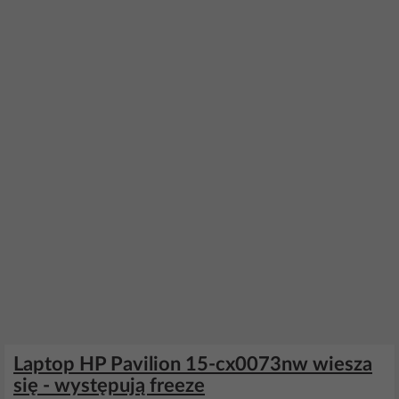
Laptop HP Pavilion 15-cx0073nw wiesza
się - występują freeze