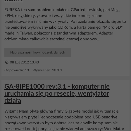
EUREKA ten sam problemik miałem, GParted, testdisk, partMeg.,
EPM, rosyjskie ryzykowne i wszystkie inne mniej znane
przetestowałem i nic nie wykrywały. Po rozebraniu okazało się że to
nie
pendrive
wykrywany jako CDRom, a karta pamięci "Micro SD"
made in Taiwan, połączona z tandetnym adapterem. Adapter
odziwo mimo całkowicie szczelnej czarnej obudowy...
Naprawa nośników i odzysk danych
08 Lut 2012 13:43
Odpowiedzi: 13 Wyświetleń: 10701
GA-8IPE1000 rev:3.1 - komputer nie
uruchamia się po resecie, wentylator
działa
Witam! Mam płyte główna firmy Gigabyte model jak w temacie.
Nagrywalem płyte i jednoczesnie podpiolem pod USB
pendrive
początkowo wszystko było dobrze lecz za chwile komp sam sie
zresetował i od tej pory sie juz nie wlaczyl ani razu.:cry: Wentylator