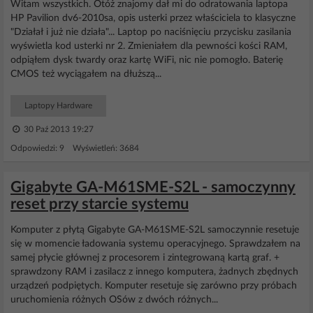
Witam wszystkich. Otóż znajomy dał mi do odratowania laptopa
HP Pavilion dv6-2010sa, opis usterki przez właściciela to klasyczne
"Działał i już nie działa"... Laptop po naciśnięciu przycisku zasilania
wyświetla kod usterki nr 2. Zmieniałem dla pewności kości RAM,
odpiąłem dysk twardy oraz kartę WiFi, nic nie pomogło. Baterię
CMOS też wyciągałem na dłuższą...
Laptopy Hardware
30 Paź 2013 19:27
Odpowiedzi: 9 Wyświetleń: 3684
Gigabyte GA-M61SME-S2L - samoczynny
reset przy starcie systemu
Komputer z płytą Gigabyte GA-M61SME-S2L samoczynnie resetuje
się w momencie ładowania systemu operacyjnego. Sprawdzałem na
samej płycie głównej z procesorem i zintegrowaną kartą graf. +
sprawdzony RAM i zasilacz z innego komputera, żadnych zbędnych
urządzeń podpiętych. Komputer resetuje się zarówno przy próbach
uruchomienia różnych OSów z dwóch różnych...