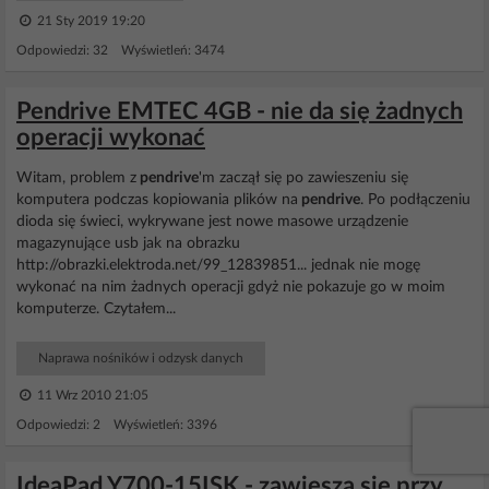
21 Sty 2019 19:20
Odpowiedzi: 32 Wyświetleń: 3474
Pendrive EMTEC 4GB - nie da się żadnych
operacji wykonać
Witam, problem z
pendrive
'm zaczął się po zawieszeniu się
komputera podczas kopiowania plików na
pendrive
. Po podłączeniu
dioda się świeci, wykrywane jest nowe masowe urządzenie
magazynujące usb jak na obrazku
http://obrazki.elektroda.net/99_12839851... jednak nie mogę
wykonać na nim żadnych operacji gdyż nie pokazuje go w moim
komputerze. Czytałem...
Naprawa nośników i odzysk danych
11 Wrz 2010 21:05
Odpowiedzi: 2 Wyświetleń: 3396
IdeaPad Y700-15ISK - zawiesza się przy