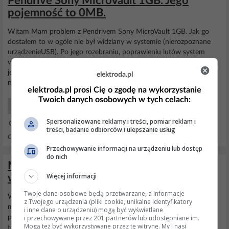
Pendrive Sony MicroVault 1GB. Jego
pojemność to 0MB.
Witam Mam problem z Pendrivem Sony MicroVault 1GB. Jak go
dostałem to w ogóle nie był widziany w systemie (nierozpoznane
urządzenieUSB). Po jego rozebraniu, poprawieniu lutów system
wykrywa go poprawnie (choć nie zawsze) jako Sony itp. Z tym, że
jego pojemność to 0 mb. We właściwościach jest też, że typ jest
elektroda.pl
nieznany, system plików nieznany. Co może...
elektroda.pl prosi Cię o zgodę na wykorzystanie
Twoich danych osobowych w tych celach:
Komputery Hardware
Spersonalizowane reklamy i treści, pomiar reklam i
27 Mar 2006 20:18
treści, badanie odbiorców i ulepszanie usług
Odpowiedzi: 9 Wyświetleń: 1949
Przechowywanie informacji na urządzeniu lub dostęp
do nich
Medion 64 gb usb-stick - Komputer nie
Więcej informacji
widzi pendrive
Twoje dane osobowe będą przetwarzane, a informacje
Witam, dzisiejszego pięknego dnia przestał mi działać
pendrive
z Twojego urządzenia (pliki cookie, unikalne identyfikatory
mediona. Komputer w żaden sposób go nie wykrywa (patrzylem
i inne dane o urządzeniu) mogą być wyświetlane
i przechowywane przez 201 partnerów lub udostępniane im.
pod win7,winxp,linux livecd, i kabelkiem otg pod tel, przy czym na
Mogą też być wykorzystywane przez tę witrynę. My i nasi
tel na chwilę się pojawiał komunikat o podłączeniu urządzenia usb)