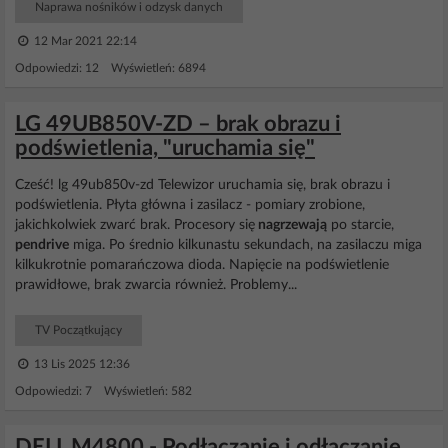
Naprawa nośników i odzysk danych
12 Mar 2021 22:14
Odpowiedzi: 12 Wyświetleń: 6894
LG 49UB850V-ZD – brak obrazu i
podświetlenia, "uruchamia się"
Cześć! lg 49ub850v-zd Telewizor uruchamia się, brak obrazu i
podświetlenia. Płyta główna i zasilacz - pomiary zrobione,
jakichkolwiek zwarć brak. Procesory się
nagrzewają
po starcie,
pendrive
miga. Po średnio kilkunastu sekundach, na zasilaczu miga
kilkukrotnie pomarańczowa dioda. Napięcie na podświetlenie
prawidłowe, brak zwarcia również. Problemy...
TV Początkujący
13 Lis 2025 12:36
Odpowiedzi: 7 Wyświetleń: 582
DELL M4800 - Podłączanie i odłączanie