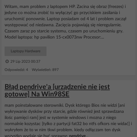
Witam, mam problem z laptopem HP. Zacina się obraz (freezes) i
jedyne co można zrobić to wyłączyć go przyciskiem zasilania i
uruchomić ponownie. Laptop posiadam od 4 lat i problem zaczął
występować od niedawna. Zacięcia pojawiają się nieregularnie.
Czasem zaraz po starcie systemu, czasem po uruchomieniu gry.
Model laptopa: hp pavilion 15-cx0073nw Procesor:...
Laptopy Hardware
29 Lip 2023 00:37
Odpowiedzi: 4 Wyświetleń: 897
Błąd pendrive'a [urządzenie nie jest
gotowe] Na Win98SE
mam poinstalowane sterowniki. Dysk którego Bios nie widzi [ani
wykrywanie dysków przy starcie, gdzie również jest sprawdzana
ilośc pamięci ram] jest w systemie windows i mozna z niego
normalnie kozystac [tylko z partycji fat32 bo ntfs ofkors nie widać] i
wykryłem że to w nim tkwi problem. kiedy odłączam ten dysk
wszystko wydaje sie być sprawne.
pendrive
...