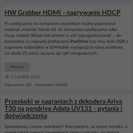
HW Grabber HDMI - nagrywanie HDCP
Po podłączeniu do komputera oczywiście można poprzycinać
materiał, zmieniać bitrate itd. do komputera podłączamy tylko
chcąc zmienić Bitrate lub zmienić o soft (oprogramowanie) ... do
komputera co najwyżej podłączamy
PenDrive
(czy inny dysk USB) z
nagranym materiałem w ID4Mobile występują te same problemy.
Co około 25 minut zaczyna się cykl nieregularnych...
Artykuły
17 Lut 2025 15:56
Odpowiedzi: 329 Wyświetleń: 204600
Przeskoki w nagraniach z dekodera Ariva
T30 na pendrive Adata UV131 - pytania i
doświadczenia
Sprawdzone z innym nośnikiem? Rzeczywiście, na innym nośniku, o
prawie takich samych parametrach zapisu i odczytu, po dwóch