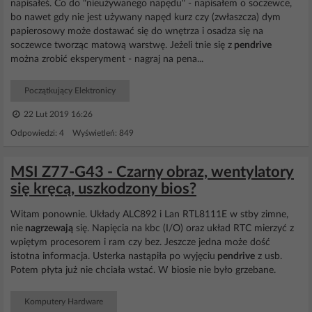
napisałeś. Co do "nieużywanego napędu" - napisałem o soczewce,
bo nawet gdy nie jest używany napęd kurz czy (zwłaszcza) dym
papierosowy może dostawać się do wnętrza i osadza się na
soczewce tworząc matową warstwę. Jeżeli tnie się z
pendrive
można zrobić eksperyment - nagraj na pena...
Początkujący Elektronicy
22 Lut 2019 16:26
Odpowiedzi: 4 Wyświetleń: 849
MSI Z77-G43 - Czarny obraz, wentylatory
się kręcą, uszkodzony bios?
Witam ponownie. Układy ALC892 i Lan RTL8111E w stby zimne,
nie
nagrzewają
się. Napięcia na kbc (I/O) oraz układ RTC mierzyć z
wpiętym procesorem i ram czy bez. Jeszcze jedna może dość
istotna informacja. Usterka nastąpiła po wyjęciu
pendrive
z usb.
Potem płyta już nie chciała wstać. W biosie nie było grzebane.
Komputery Hardware