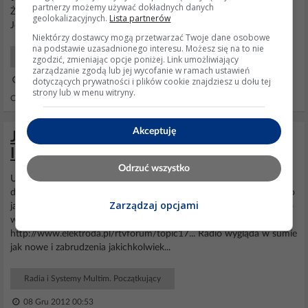
partnerzy możemy używać dokładnych danych
Żaden program diagnozujący go nie widzi, poprostu jakby umarł.
geolokalizacyjnych.
Lista partnerów
Jedyne oznaki życia jakie wykazuje...
Niektórzy dostawcy mogą przetwarzać Twoje dane osobowe
na podstawie uzasadnionego interesu. Możesz się na to nie
Komputery Hardware
zgodzić, zmieniając opcje poniżej. Link umożliwiający
zarządzanie zgodą lub jej wycofanie w ramach ustawień
dotyczących prywatności i plików cookie znajdziesz u dołu tej
25 Sty 2015 18:19
strony lub w menu witryny.
Odpowiedzi: 2 Wyświetleń: 1251
Akceptuję
JVC KD-G722 - Radio nie działa, układ
IC901 się nagrzewa po włożeniu płyty
Odrzuć wszystko
Układ ten to IC 901 ( oznaczenie na płycie) i nie odczytywałem
dokładnych danych z niego, ale ktoś z innego tematu twierdzi, że to
Zarządzaj opcjami
jakiś AN80T71. Podam także linka do postu innego kolegi z którego
właśnie od tego zacząłem sprawdzanie...
http://www.elektroda.pl/rtvforum/topic17... Radio wygląda w sumie
jak nowe i zabrudzenia jakichkolwiek...
Radia i Systemy Multim. Początkujący
08 Gru 2012 00:53