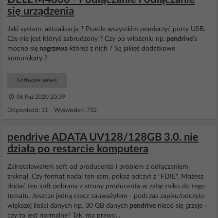
się urządzenia
Jaki system, aktualizacja ? Przede wszystkim pomierzyć porty USB.
Czy nie jest któryś zabrudzony ? Czy po włożeniu np.
pendrive
'a
mocno się
nagrzewa
któreś z nich ? Są jakieś dodatkowe
komunikaty ?
Software serwis
06 Paź 2020 20:39
Odpowiedzi: 11 Wyświetleń: 732
pendrive ADATA UV128/128GB 3.0. nie
działa po restarcie komputera
Zainstalowałem soft od producenta i problem z odłączaniem
zniknął. Czy format nadal ten sam, pokaż odczyt z "FDIE". Możesz
dodać ten soft pobrany z strony producenta w załączniku do tego
tematu. Jeszcze jedną rzecz zauważyłem - podczas zapisu/odczytu
większej ilości danych np. 30 GB danych
pendrive
nieco się grzeje -
czy to jest normalne? Tak, ma prawo...