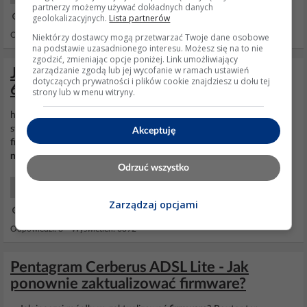
partnerzy możemy używać dokładnych danych
geolokalizacyjnych.
Lista partnerów
17 Paź 2011 05:35
Odpowiedzi: 3 Wyświetleń: 3092
Niektórzy dostawcy mogą przetwarzać Twoje dane osobowe
na podstawie uzasadnionego interesu. Możesz się na to nie
zgodzić, zmieniając opcje poniżej. Link umożliwiający
zarządzanie zgodą lub jej wycofanie w ramach ustawień
Jak skonfigurować Pentagram Cerberus P
dotyczących prywatności i plików cookie znajdziesz u dołu tej
6367 z modemem Huawei E160E?
strony lub w menu witryny.
http://obrazki.elektroda.pl/2828561500_1... Ustaw jak powyżej w
swoim ruterze powinno zadzaiłać Jak nie działa polecam upgrade
Akceptuję
firmware
MODEMU ze stron huawei - często po zmianie na
najnowszy
urządzenia działają poprawnie
Odrzuć wszystko
Sieci WiFi
Zarządzaj opcjami
22 Mar 2012 10:25
Odpowiedzi: 8 Wyświetleń: 6392
Pentagram Cerberus ADSL Lite - Jak
ponownie zaktualizować firmware?