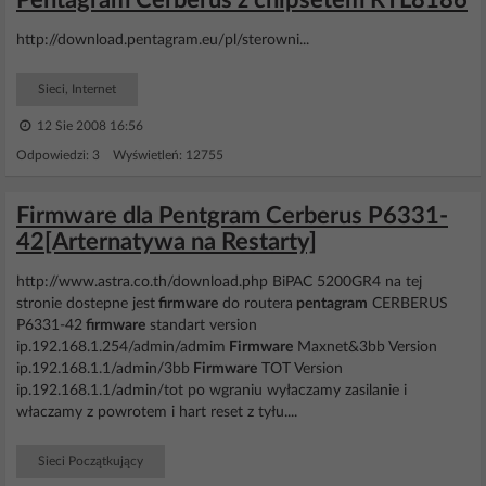
Pentagram Cerberus z chipsetem RTL8186
http://download.pentagram.eu/pl/sterowni...
Sieci, Internet
12 Sie 2008 16:56
Odpowiedzi: 3 Wyświetleń: 12755
Firmware dla Pentgram Cerberus P6331-
42[Arternatywa na Restarty]
http://www.astra.co.th/download.php BiPAC 5200GR4 na tej
stronie dostepne jest
firmware
do routera
pentagram
CERBERUS
P6331-42
firmware
standart version
ip.192.168.1.254/admin/admim
Firmware
Maxnet&3bb Version
ip.192.168.1.1/admin/3bb
Firmware
TOT Version
ip.192.168.1.1/admin/tot po wgraniu wyłaczamy zasilanie i
właczamy z powrotem i hart reset z tyłu....
Sieci Początkujący