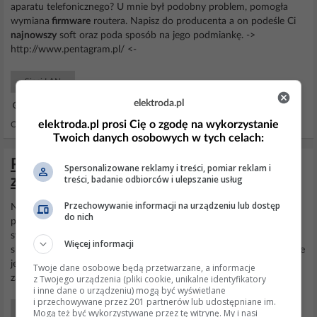
aparatu telefonicznego? U mnie był podobny problem, pomogła
wymiana
firmware
routera. Napisz do producenta a on podeśle Ci
najnowszy
soft oraz poda sposób na jego podmiankę. ->
http://www.pentagram.pl/ <-
Sieci LAN
elektroda.pl
09 Lut 2010 21:35
elektroda.pl prosi Cię o zgodę na wykorzystanie
Odpowiedzi: 5 Wyświetleń: 2078
Twoich danych osobowych w tych celach:
PENTAGRAM Cerberus P 6351 - Nie
Spersonalizowane reklamy i treści, pomiar reklam i
treści, badanie odbiorców i ulepszanie usług
zapisuje ustawień.
Przechowywanie informacji na urządzeniu lub dostęp
Nie próbowałem "twardego resetu" routera - tak jak pisałem
do nich
powyżej, obawiam się, że może to jeszcze bardziej pogorszyć
sytuację. Za to sprawdziłem, jak router zachowuje się, kiedy
Więcej informacji
skorzystam z innej przeglądarki - dalej to samo. Sprawdzę na jeszcze
jednej, ale wątpię, by to cokolwiek zmieniło. A
firmware
mam
Twoje dane osobowe będą przetwarzane, a informacje
z Twojego urządzenia (pliki cookie, unikalne identyfikatory
zainstalowany
najnowszy
dostępny, chyba że...
i inne dane o urządzeniu) mogą być wyświetlane
i przechowywane przez 201 partnerów lub udostępniane im.
Sieci WiFi
Mogą też być wykorzystywane przez tę witrynę. My i nasi