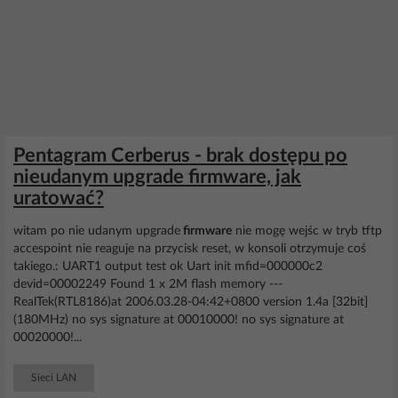
Pentagram Cerberus - brak dostępu po
nieudanym upgrade firmware, jak
uratować?
witam po nie udanym upgrade
firmware
nie mogę wejśc w tryb tftp
accespoint nie reaguje na przycisk reset, w konsoli otrzymuje coś
takiego.: UART1 output test ok Uart init mfid=000000c2
devid=00002249 Found 1 x 2M flash memory ---
RealTek(RTL8186)at 2006.03.28-04:42+0800 version 1.4a [32bit]
(180MHz) no sys signature at 00010000! no sys signature at
00020000!...
Sieci LAN