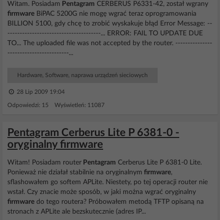
Witam. Posiadam
Pentagram
CERBERUS P6331-42, został wgrany
firmware
BiPAC 5200G nie mogę wgrać teraz oprogramowania
BILLION 5100, gdy chcę to zrobić wyskakuje błąd Error Message: --
--------------------------------------... ERROR: FAIL TO UPDATE DUE
TO... The uploaded file was not accepted by the router. ---------------
-------------------------...
Hardware, Software, naprawa urządzeń sieciowych
28 Lip 2009 19:04
Odpowiedzi: 15 Wyświetleń: 11087
Pentagram Cerberus Lite P 6381-0 -
oryginalny firmware
Witam! Posiadam router
Pentagram
Cerberus Lite P 6381-0 Lite.
Ponieważ nie działał stabilnie na oryginalnym
firmware
,
sflashowałem go softem APLite. Niestety, po tej operacji router nie
wstał. Czy znacie może sposób, w jaki można wgrać oryginalny
firmware
do tego routera? Próbowałem metodą TFTP opisaną na
stronach z APLite ale bezskutecznie (adres IP...