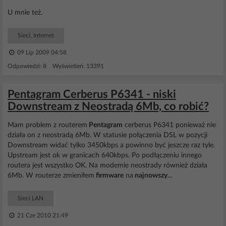
U mnie też.
Sieci, Internet
09 Lip 2009 04:58
Odpowiedzi: 8 Wyświetleń: 13391
Pentagram Cerberus P6341 - niski
Downstream z Neostradą 6Mb, co robić?
Mam problem z routerem
Pentagram
cerberus P6341 ponieważ nie
działa on z neostradą 6Mb. W statusie połączenia DSL w pozycji
Downstream widać tylko 3450kbps a powinno być jeszcze raz tyle.
Upstream jest ok w granicach 640kbps. Po podłączeniu innego
routera jest wszystko OK. Na modemie neostrady również działa
6Mb. W routerze zmieniłem
firmware
na
najnowszy
...
Sieci LAN
21 Cze 2010 21:49