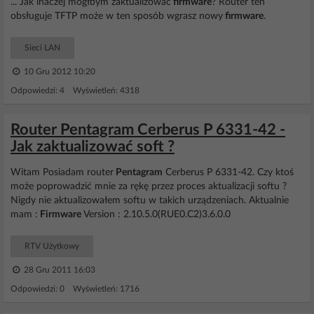
... Jak inaczej mógłbym zaktualizować
firmware
? Router ten
obsługuje TFTP może w ten sposób wgrasz nowy
firmware
.
Sieci LAN
10 Gru 2012 10:20
Odpowiedzi: 4 Wyświetleń: 4318
Router Pentagram Cerberus P 6331-42 -
Jak zaktualizować soft ?
Witam Posiadam router
Pentagram
Cerberus P 6331-42. Czy ktoś
może poprowadzić mnie za rękę przez proces aktualizacji softu ?
Nigdy nie aktualizowałem softu w takich urządzeniach. Aktualnie
mam :
Firmware
Version : 2.10.5.0(RUE0.C2)3.6.0.0
RTV Użytkowy
28 Gru 2011 16:03
Odpowiedzi: 0 Wyświetleń: 1716