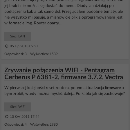
go. Tzn router łączy się z kompem ale jest ograniczona łączność lub
jej brak i nie można się dostać do menu. Diody lan działają po
podłączeniu kabla tak samo dsl. Przeglądałem podobne tematy, ale
nie wszystko mi pasuje, a mianowicie plik z oprogramowaniem jest
w formacie img. Router oparty...
Sieci LAN
05 Lip 2013 09:27
Odpowiedzi: 3 Wyświetleń: 1539
Zrywanie połączenia WIFI - Pentagram
Cerberus P 6381-2, firmware 3.7.2, Vectra
W pierwszej kolejności reset routera, potem aktualizacja
firmware
'u
bym zrobił, wtedy można myśleć dalej... Po kablu jak się zachowuje?
Sieci WiFi
10 Kwi 2011 17:44
Odpowiedzi: 4 Wyświetleń: 2980