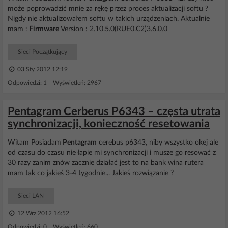
może poprowadzić mnie za rękę przez proces aktualizacji softu ?
Nigdy nie aktualizowałem softu w takich urządzeniach. Aktualnie
mam :
Firmware
Version : 2.10.5.0(RUE0.C2)3.6.0.0
Sieci Początkujący
03 Sty 2012 12:19
Odpowiedzi: 1 Wyświetleń: 2967
Pentagram Cerberus P6343 – częsta utrata
synchronizacji, konieczność resetowania
Witam Posiadam
Pentagram
cerebus p6343, niby wszystko okej ale
od czasu do czasu nie łapie mi synchronizacji i musze go resować z
30 razy zanim znów zacznie działać jest to na bank wina rutera
mam tak co jakieś 3-4 tygodnie... Jakieś rozwiązanie ?
Sieci LAN
12 Wrz 2012 16:52
Odpowiedzi: 0 Wyświetleń: 660