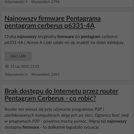
Odpowiedzi: 9 Wyświetleń: 2796
Najnowszy firmware Pentagrama
pentagram cerberus p6331-4A
Chyba
najnowszy
oryginalny
firmware
do
pentagram
cerberus
p6331-4A ( Annex A ) jaki udało mi się znaleźć na dzień dzisiejszy.
Sieci LAN
23 Lip 2010 21:01
Odpowiedzi: 0 Wyświetleń: 2595
Brak dostępu do Internetu przez router
Pentagram Cerberus - co robić?
Router ten wiesza się przy używaniu programów P2P i
zainfekowanych komputerach siejących po sieci. Ogranicz ilość sesji
w programach P2P - powinno trochę pomóc. Wgraj też
najnowszy
dostępny
firmware
- to delikatnie łagodziło sytuację.