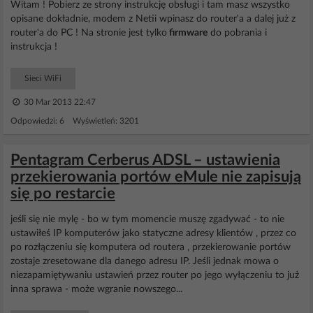
Witam ! Pobierz ze strony instrukcję obsługi i tam masz wszystko
opisane dokładnie, modem z Netii wpinasz do router'a a dalej już z
router'a do PC ! Na stronie jest tylko
firmware
do pobrania i
instrukcja !
Sieci WiFi
30 Mar 2013 22:47
Odpowiedzi: 6 Wyświetleń: 3201
Pentagram Cerberus ADSL – ustawienia
przekierowania portów eMule nie zapisują
się po restarcie
jeśli się nie mylę - bo w tym momencie muszę zgadywać - to nie
ustawiłeś IP komputerów jako statyczne adresy klientów , przez co
po rozłączeniu się komputera od routera , przekierowanie portów
zostaje zresetowane dla danego adresu IP. Jeśli jednak mowa o
niezapamiętywaniu ustawień przez router po jego wyłączeniu to już
inna sprawa - może wgranie nowszego...