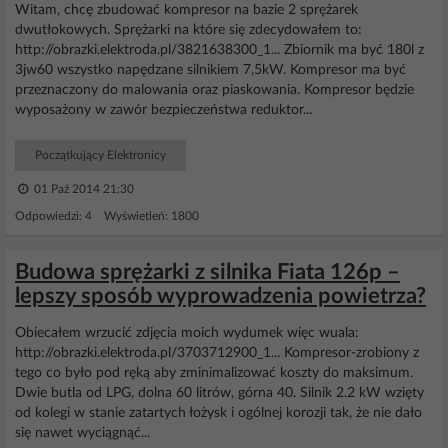
Witam, chcę zbudować kompresor na bazie 2 sprężarek
dwutłokowych. Sprężarki na które się zdecydowałem to:
http://obrazki.elektroda.pl/3821638300_1... Zbiornik ma być 180l z
3jw60 wszystko napędzane silnikiem 7,5kW. Kompresor ma być
przeznaczony do malowania oraz piaskowania. Kompresor będzie
wyposażony w zawór bezpieczeństwa reduktor...
Początkujący Elektronicy
01 Paź 2014 21:30
Odpowiedzi: 4 Wyświetleń: 1800
Budowa sprężarki z silnika Fiata 126p –
lepszy sposób wyprowadzenia powietrza?
Obiecałem wrzucić zdjęcia moich wydumek więc wuala:
http://obrazki.elektroda.pl/3703712900_1... Kompresor-zrobiony z
tego co było pod ręką aby zminimalizować koszty do maksimum.
Dwie butla od LPG, dolna 60 litrów, górna 40. Silnik 2.2 kW wzięty
od kolegi w stanie zatartych łożysk i ogólnej korozji tak, że nie dało
się nawet wyciągnąć...