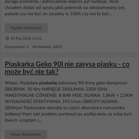
zaciąga powietrze, i jednocześnie większy pył wylatuje. Teraz
chciałem dodać od spodu jakiś pojemnik na odseparowany pył,
pytanie czy ma być on szczelny w 100% czy ma to być...
Ogólny techniczny
29 Paź 2018 16:31
Odpowiedzi: 6 Wyświetleń: 2820
Piaskarka Geko 90l nie zasysa piasku - co
może być nie tak?
Witam. Posiadam
piaskarkę
kabinową 90l firmy geko Kompresor
ZBIORNIK: 50 litry NAPIĘCIE ZASILANIA: 230V 50Hz
MAKSYMALNE CIŚNIENIE: 8 BAR MOC SILNIKA: 1,8kW = 2,5KM
WYDAJNOŚĆ EFEKTYWNA: 195 l/min OBROTY SILNIKA:
2850rpm Piaskowane elemęty to części alternatora rozrusznika
(odlewy) Mam taki problem ponieważ po podłączeniu ze sobą tych
dwoch urządzeń z...
Forum Budowlane