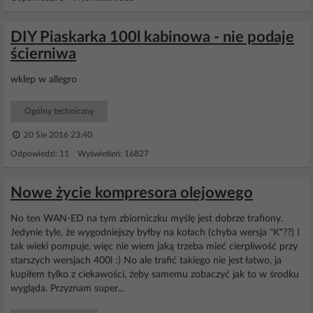
DIY Piaskarka 100l kabinowa - nie podaje
ścierniwa
wklep w allegro
Ogólny techniczny
20 Sie 2016 23:40
Odpowiedzi: 11 Wyświetleń: 16827
Nowe życie kompresora olejowego
No ten WAN-ED na tym zbiorniczku myślę jest dobrze trafiony.
Jedynie tyle, że wygodniejszy byłby na kołach (chyba wersja "K"??) I
tak wieki pompuje, więc nie wiem jaką trzeba mieć cierpliwość przy
starszych wersjach 400l :) No ale trafić takiego nie jest łatwo, ja
kupiłem tylko z ciekawości, żeby samemu zobaczyć jak to w środku
wygląda. Przyznam super...