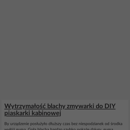
Wytrzymałość blachy zmywarki do DIY
piaskarki kabinowej
By urządzenie posłużyło dłuższy czas bez niespodzianek od środka
wyłóż gumą. Goła blacha bardzo szybko pokaże dziury ,guma