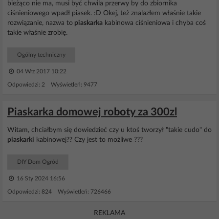
bieżąco nie ma, musi być chwila przerwy by do zbiornika
ciśnieniowego wpadł piasek. :D Okej, też znalazłem właśnie takie
rozwiązanie, nazwa to
piaskarka
kabinowa ciśnieniowa i chyba coś
takie właśnie zrobię.
Ogólny techniczny
04 Wrz 2017 10:22
Odpowiedzi: 2 Wyświetleń: 9477
Piaskarka domowej roboty za 300zl
Witam, chciałbym się dowiedzieć czy u ktoś tworzył "takie cudo" do
piaskarki
kabinowej?? Czy jest to możliwe ???
DIY Dom Ogród
16 Sty 2024 16:56
Odpowiedzi: 824 Wyświetleń: 726466
REKLAMA