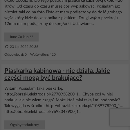
około 1000L/m. Do tego posiadam
piaskarkę
kabinową około 420
litrów. Od czasu do czasu muszę coś wypiaskować. Posiadam już
pistolet taki co na foto Pistolet mam podłączony do dość grubego
węża który idzie do zasobnika z piaskiem. Drugi wąż o przekroju
12mm mam podłączony do sprężarki. Ustawione...
Inne Co kupić?
23 Lip 2022 20:36
Odpowiedzi: 0 Wyświetleń: 420
Piaskarka kabinowa - nie działa. Jakie
części mogą być brakujące?
Witam. Posiadam taką piaskarkę:
http://obrazki.elektroda.pl/2770938200_1... Chyba coś w niej
brakuje, ale nie wiem czego? Może ktoś miał taką i mi podpowie?
Tak wygląda w środku: http://obrazki.elektroda.pl/1089778200_1...
http://obrazki.elektroda.pl/9698347900_1...
Ogólny techniczny