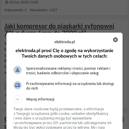
03 Lip 2018 15:02
Odpowiedzi: 2 Wyświetleń: 1527
Jaki kompresor do piaskarki syfonowej
70L z dyszą 6mm do 2000 zł?
elektroda.pl
Witam, Odkopię trochę temat.. Potrzebuję sprężarki do
piaskarki
kabinowej do piaskowania takich elementów jak felgi, elementy
elektroda.pl prosi Cię o zgodę na wykorzystanie
zawieszenia itp. Mam do kupienia nieużywaną sprężarkę śrubową
Twoich danych osobowych w tych celach:
Kaeser aircenter 8 ze zintegrowanym osuszaczem chłodniczym w
fajnej cenie. Wydajność 670l/min 11bar, zbiornik 200l ale ten to
Spersonalizowane reklamy i treści, pomiar reklam i
treści, badanie odbiorców i ulepszanie usług
akurat najmniejszy problem bo łatwo wstawić...
Przechowywanie informacji na urządzeniu lub dostęp
Elektro Co kupić?
do nich
09 Lis 2019 23:33
Więcej informacji
Odpowiedzi: 77 Wyświetleń: 240268
Twoje dane osobowe będą przetwarzane, a informacje
z Twojego urządzenia (pliki cookie, unikalne identyfikatory
i inne dane o urządzeniu) mogą być wyświetlane
Czy mogę użyć jednorazowej butli helowej
i przechowywane przez 201 partnerów lub udostępniane im.
do 8 barów w piaskarce?
Mogą też być wykorzystywane przez tę witrynę. My i nasi