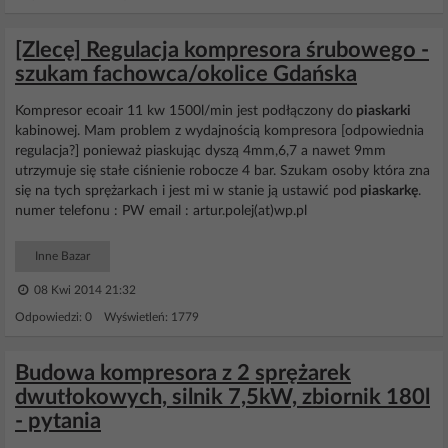
[Zlecę] Regulacja kompresora śrubowego -
szukam fachowca/okolice Gdańska
Kompresor ecoair 11 kw 1500l/min jest podłączony do
piaskarki
kabinowej. Mam problem z wydajnością kompresora [odpowiednia
regulacja?] ponieważ piaskując dyszą 4mm,6,7 a nawet 9mm
utrzymuje się stałe ciśnienie robocze 4 bar. Szukam osoby która zna
się na tych sprężarkach i jest mi w stanie ją ustawić pod
piaskarkę
.
numer telefonu : PW email : artur.polej(at)wp.pl
Inne Bazar
08 Kwi 2014 21:32
Odpowiedzi: 0 Wyświetleń: 1779
Budowa kompresora z 2 sprężarek
dwutłokowych, silnik 7,5kW, zbiornik 180l
- pytania