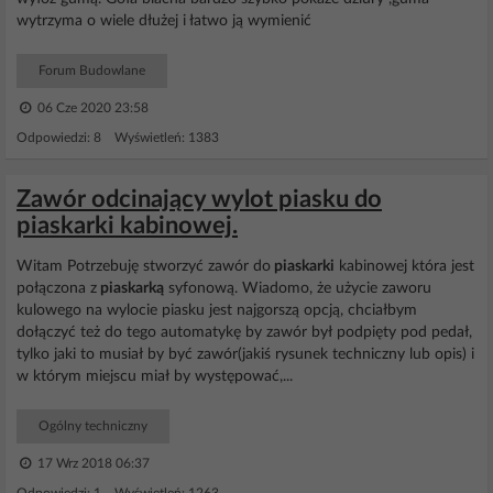
wytrzyma o wiele dłużej i łatwo ją wymienić
Forum Budowlane
06 Cze 2020 23:58
Odpowiedzi: 8 Wyświetleń: 1383
Zawór odcinający wylot piasku do
piaskarki kabinowej.
Witam Potrzebuję stworzyć zawór do
piaskarki
kabinowej która jest
połączona z
piaskarką
syfonową. Wiadomo, że użycie zaworu
kulowego na wylocie piasku jest najgorszą opcją, chciałbym
dołączyć też do tego automatykę by zawór był podpięty pod pedał,
tylko jaki to musiał by być zawór(jakiś rysunek techniczny lub opis) i
w którym miejscu miał by występować,...
Ogólny techniczny
17 Wrz 2018 06:37