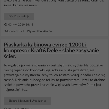
wykorzystanie ścierniwa. Od strony konstrukcji oraz funkcjonalności
samej kabiny nie mam...
DIY Konstrukcje
03 Kwi 2019 16:46
Odpowiedzi: 21 Wyświetleń: 46776
Piaskarka kabinowa evirgo 1200L i
kompresor Kraft&Dele - słabe zasysanie
ścier.
To wygląda jak wina ścierniwa - jest zbyt mało sypkie. Na początku
trochę wpada do końcówki leja, robi się pusta przestrzeń, ale
grawitacja nie wystarcza, żeby to, co zostało wyżej, opadło i dało się
zassać. Działanie pulsacyjne też by to potwierdzało. Jeżeli to drobne
szkiełko powstało przez kruszenie większych kawałków (a tak jest
najprościej), to...
Elektro Maszyny i Urządzenia