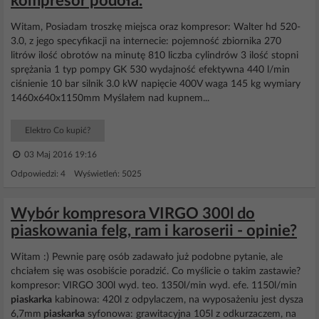
kompresor podoła.
Witam, Posiadam troszkę miejsca oraz kompresor: Walter hd 520-
3.0, z jego specyfikacji na internecie: pojemność zbiornika 270
litrów ilość obrotów na minutę 810 liczba cylindrów 3 ilość stopni
sprężania 1 typ pompy GK 530 wydajność efektywna 440 l/min
ciśnienie 10 bar silnik 3.0 kW napięcie 400V waga 145 kg wymiary
1460x640x1150mm Myślałem nad kupnem...
Elektro Co kupić?
03 Maj 2016 19:16
Odpowiedzi: 4 Wyświetleń: 5025
Wybór kompresora VIRGO 300l do
piaskowania felg, ram i karoserii - opinie?
Witam :) Pewnie parę osób zadawało już podobne pytanie, ale
chciałem się was osobiście poradzić. Co myślicie o takim zastawie?
kompresor: VIRGO 300l wyd. teo. 1350l/min wyd. efe. 1150l/min
piaskarka
kabinowa: 420l z odpylaczem, na wyposażeniu jest dysza
6,7mm
piaskarka
syfonowa: grawitacyjna 105l z odkurzaczem, na