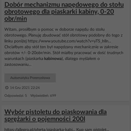
Dobór mechanizmu napędowego do stołu
obrotowego dla piaskarki kabiny, 0-20
obr/min
Witam, prosiłbym o pomoc w doborze napędu do stołu
obrotowego. Planuję zbudować stół obrotowy podobny do tego z
linku poniżej https://www.youtube.com/watch?v=yTS_hlln...
Chciałbym aby stół ten był napędzany mechanicznie w zakresie
obrotów +/- 0-20obr/min. Stół miałby pracować w dość trudnych
warunkach (piaskarka
kabinowa
), dlatego myślałem o
zastosowaniu...
Automatyka Przemysłowa
14 Gru 2021 22:24
Odpowiedzi: 5 Wyświetleń: 699
Wybór pistoletu do piaskowania dla
sprężarki o pojemności 200l
https://allegro.pl/oferta/piaskarka-kabi... Kup sam pistolet...