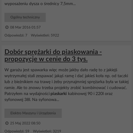
wyposażeniu dysza o średnicy 7,5mm...
Ogólny techniczny
08 Mar 2016 01:57
Odpowiedzi: 7 Wyświetleń: 5922
Dobór sprężarki do piaskowania -
propozycje w cenie do 3 tys.
W garażu jest spawarka więc może jakby dało radę to z jakiejś
wytrzymałej stali zespawać jakąś ramę i dać jakieś koła np. od taczki
lub z bieżnikiem na trawę i żeby przynajmniej sprężarka była w takiej
ramie. Ale to znowu trzeba projekty zrobić kombinować i cudować.
Patrzyłem na wydajności
piaskarki
kabinowej 90 i 220l oraz
syfonowej 38l. Na syfonowa...
Elektro Maszyny i Urządzenia
25 Maj 2022 08:50
Odpowiedzi: 59 Wyświetleń: 3219