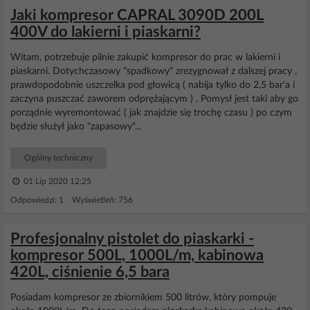
Jaki kompresor CAPRAL 3090D 200L
400V do lakierni i piaskarni?
Witam, potrzebuje pilnie zakupić kompresor do prac w lakierni i
piaskarni. Dotychczasowy "spadkowy" zrezygnował z dalszej pracy ,
prawdopodobnie uszczelka pod głowicą ( nabija tylko do 2,5 bar'a i
zaczyna puszczać zaworem odprężającym ) . Pomysł jest taki aby go
porządnie wyremontować ( jak znajdzie się trochę czasu ) po czym
będzie służył jako "zapasowy"...
Ogólny techniczny
01 Lip 2020 12:25
Odpowiedzi: 1 Wyświetleń: 756
Profesjonalny pistolet do piaskarki -
kompresor 500L, 1000L/m, kabinowa
420L, ciśnienie 6,5 bara
Posiadam kompresor ze zbiornikiem 500 litrów, który pompuje