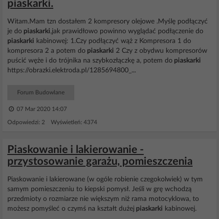
piaskarki.
Witam.Mam tzn dostałem 2 kompresory olejowe .Myślę podłączyć
je do
piaskarki
,jak prawidłowo powinno wyglądać podłączenie do
piaskarki
kabinowej: 1.Czy podłączyć wąż z Kompresora 1 do
kompresora 2 a potem do
piaskarki
2 Czy z obydwu kompresorów
puścić węże i do trójnika na szybkozłączkę a, potem do
piaskarki
https://obrazki.elektroda.pl/1285694800_...
Forum Budowlane
07 Mar 2020 14:07
Odpowiedzi: 2 Wyświetleń: 4374
Piaskowanie i lakierowanie -
przystosowanie garażu, pomieszczenia
Piaskowanie i lakierowane (w ogóle robienie czegokolwiek) w tym
samym pomieszczeniu to kiepski pomysł. Jeśli w grę wchodzą
przedmioty o rozmiarze nie większym niż rama motocyklowa, to
możesz pomyśleć o czymś na kształt dużej
piaskarki
kabinowej.