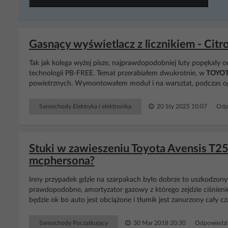
Gasnący wyświetlacz z licznikiem - Citr
Tak jak kolega wyżej pisze, najprawdopodobniej luty popękały 
technologii PB-FREE. Temat przerabiałem dwukrotnie, w
TOYO
powietrznych. Wymontowałem moduł i na warsztat, podczas oględ
Samochody Elektryka i elektronika
20 Sty 2025 10:07
Odp
Stuki w zawieszeniu Toyota Avensis T2
mcphersona?
Inny przypadek gdzie na szarpakach było dobrze to uszkodzony 
prawdopodobne, amortyzator gazowy z którego zejdzie ciśnienie
będzie ok bo auto jest obciążone i tłumik jest zanurzony cały cz
Samochody Początkujący
30 Mar 2018 20:30
Odpowiedzi