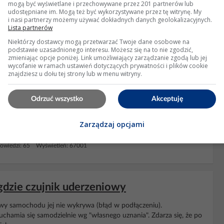
matem - opisem. Wszystko działa moja kostka miała pomieszane
mogą być wyświetlane i przechowywane przez 201 partnerów lub
ieci wszystko jest OK. Auto kupiłem i wtyczka już kable tak miała
udostępniane im. Mogą też być wykorzystywane przez tę witrynę. My
i nasi partnerzy możemy używać dokładnych danych geolokalizacyjnych.
 normalnie
poduszka
nie świeci po podłączeniu...
Lista partnerów
Niektórzy dostawcy mogą przetwarzać Twoje dane osobowe na
 12 Wyświetleń: 3075
podstawie uzasadnionego interesu. Możesz się na to nie zgodzić,
zmieniając opcje poniżej. Link umożliwiający zarządzanie zgodą lub jej
wycofanie w ramach ustawień dotyczących prywatności i plików cookie
znajdziesz u dołu tej strony lub w menu witryny.
ycznego wspomagania kierownicy, porady
Odrzuć wszystko
Akceptuję
olumnę wraz ze sterownikiem, wszystko pasowało i wspomaganie
ę to stało, to żeby uważać na taśmę od klaksonu i od
poduszki
. U
Zarządzaj opcjami
 jazdy próbnej zaświeciła się
poduszka
i przestał...
owiedzi: 65 Wyświetleń: 67001
 gdzie czujnik uderzeniowy
wy samochodu jej nie wykrywa (błąd w podłączeniu).
chamia się samodzielnie wg "własnego uznania". Zdarza się, że po