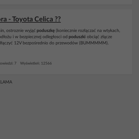
ra - Toyota Celica ??
n, ostroznie wyjąć
poduszkę
(koniecznie rozłączać na wtykach,
łożu i w bezpiecznej odległosci od
poduszki
obciąć złącze
odłączyć 12V bezpośrednio do przewodów (BUMMMMM).
owiedzi: 7 Wyświetleń: 12566
KLAMA