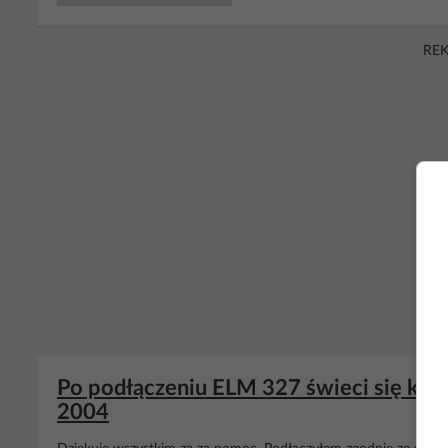
RE
Po podłączeniu ELM 327 świeci się kont
2004