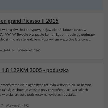
oen grand Picasso II 2015
od wstrząsów. Jest to typowy objaw dla pól lutowniczych w
TA
i VW. W
Toyocie
wyrzucało komunikat o module od
poduszek
zin nic nie stwierdziłem. Poprawiłem wszystkie luty cyną...
owiedzi: 14 Wyświetleń: 5763
5 1.8 129KM 2005 - poduszka
amortyzator. Na diagnostyce tez było wszystko ok. To bardzo
 tak się zachowuje właśnie przy rozprężeniu, na szarpakach
a w oleju, jak auto podskoczy na wybojach dostaje...
: 7 Wyświetleń: 4992