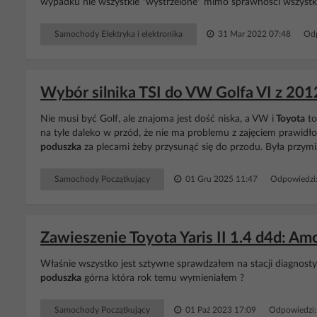
wypadku nie wszystkie "wystrzelone" mimo sprawności wszystk
Samochody Elektryka i elektronika
31 Mar 2022 07:48
Odp
Wybór silnika TSI do VW Golfa VI z 2012 
Nie musi być Golf, ale znajoma jest dość niska, a VW i
Toyota
to
na tyle daleko w przód, że nie ma problemu z zajęciem prawid
poduszka
za plecami żeby przysunąć się do przodu. Była przymia
Samochody Początkujący
01 Gru 2025 11:47
Odpowiedzi
Zawieszenie Toyota Yaris II 1.4 d4d: Am
Właśnie wszystko jest sztywne sprawdzałem na stacji diagnostyc
poduszka
górna która rok temu wymieniałem ?
Samochody Początkujący
01 Paź 2023 17:09
Odpowiedzi: