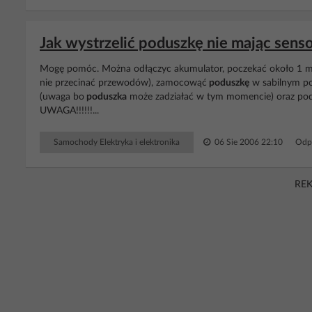
Jak wystrzelić poduszkę nie mając senso
Mogę pomóc. Można odłączyc akumulator, poczekać około 1 mi
nie przecinać przewodów), zamocowąć
poduszkę
w sabilnym pod
(uwaga bo
poduszka
może zadziałać w tym momencie) oraz p
UWAGA!!!!!!...
Samochody Elektryka i elektronika
06 Sie 2006 22:10
Odp
RE