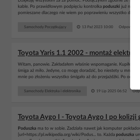
Dziękuję wszystkim za za pomoc. Podłączyłem zgodnie ze sche
kable. Po prawidłowym podpięciu kontrolka
poduszki
już nie św
pomieszane dlaczego nie wiem po poprawieniu wszystko działa
Samochody Początkujący
13 Paź 2023 10:00
Odpowiedzi:
Toyota Yaris 1.1 2002 - montaż elektr
Witam, panowie. Zakładałem właśnie wspomaganie. Kupiłem k
śmiga aż miło. Jedyne, co mogę doradzić, bo niestety u mnie si
mnie po złożeniu wszystko śmigało aż do przejażdżki. Po odbyciu
Samochody Elektryka i elektronika
19 Lip 2025 06:52
Odp
Toyota Aygo I - Toyota Aygo I po kolizji
Poduszka
ma to w sobie. Zadziała nawet jak komputer pokłado
[url=https://pl.wikipedia.org/wiki/Podus... to. Każda
poduszka
uru