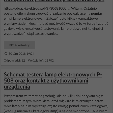
https://obrazki.elektroda.pl/3730681000_... Witam. Ostatnio
postanowiłem skonstruować urządzenie pozwalające na
pomiar
emisji
lamp
elektronowych. Założeń było kilka: -kompaktowe
wymiary, żaden kloc, ma być możliwość wrzucić to w torbę i zabrać
gdziekolwiek. -możliwość testowania
lamp
o dowolnej kolejności
wyprowadzeń, stąd zastosowanie...
DIY Konstrukcje
30 Gru 2018 19:24
Odpowiedzi: 12 Wyświetleń: 13902
Schemat testera lamp elektronowych P-
508 oraz kontakt z użytkownikami
urządzenia
Przepraszam że temat odgrzebuję, ale od kilku dni borykam się z
problemami z tym miernikiem, otóż większość mierzonych przez
mnie
lamp
na nim wykazuje często
emisję
ponad 200% katalogowej
(według miernika i katalogów
lamp
) a są one skończone... Nie wiem