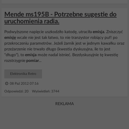
Mende ms195B - Potrzebne sugestie do
uruchomienia radia.
Podwyższone napięcie uszkodziło katodę, utraciła
emisja
. Zniszczyć
emisję
wcale nie jest tak łatwo, to nie tranzystor robiący puf! po
przekroczeniu parametrów. Jeżeli żarnik jest w jednym kawałku oraz
przeżarzenie nie trwało długo (kwestia dyskusyjna, ile to jest
"długo"), to
emisja
może nadal istnieć. Bezdyskusyjnie tę kwestię
rozstrzygnie
pomiar
...
Elektronika Retro
08 Paź 2012 07:16
Odpowiedzi: 20 Wyświetleń: 3744
REKLAMA