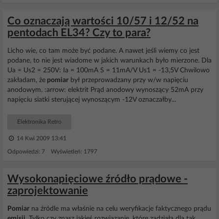
Co oznaczają wartości 10/57 i 12/52 na
pentodach EL34? Czy to para?
Licho wie, co tam może być podane. A nawet jeśli wiemy co jest
podane, to nie jest wiadome w jakich warunkach było mierzone. Dla
Ua = Us2 = 250V: Ia = 100mA S = 11mA/V Us1 = -13,5V Chwilowo
zakładam, że
pomiar
był przeprowadzany przy w/w napięciu
anodowym. :arrow: elektrit Prąd anodowy wynoszący 52mA przy
napięciu siatki sterującej wynoszącym -12V oznaczałby...
Elektronika Retro
14 Kwi 2009 13:41
Odpowiedzi: 7 Wyświetleń: 1797
Wysokonapięciowe źródło prądowe -
zaprojektowanie
Pomiar
na źródle ma właśnie na celu weryfikacje faktycznego prądu
emisji
. Tylko czy znasz jakieś rozwiązanie, które zadziała dla tak