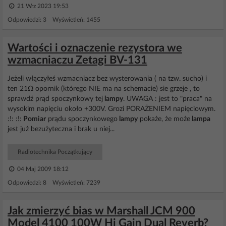
21 Wrz 2023 19:53
Odpowiedzi: 3 Wyświetleń: 1455
Wartości i oznaczenie rezystora we
wzmacniaczu Zetagi BV-131
Jeżeli włączyłeś wzmacniacz bez wysterowania ( na tzw. sucho) i
ten 21Ω opornik (którego NIE ma na schemacie) sie grzeje , to
sprawdź prąd spoczynkowy tej
lampy
. UWAGA : jest to "praca" na
wysokim napięciu około +300V. Grozi PORAŻENIEM napięciowym.
:!: :!:
Pomiar
prądu spoczynkowego
lampy
pokaże, że może
lampa
jest już bezużyteczna i brak u niej...
Radiotechnika Początkujący
04 Maj 2009 18:12
Odpowiedzi: 8 Wyświetleń: 7239
Jak zmierzyć bias w Marshall JCM 900
Model 4100 100W Hi Gain Dual Reverb?