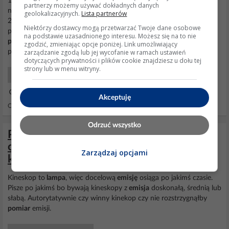
1) Trzeba orientować się nie na napięciu zgodnie z wymaganiami
partnerzy możemy używać dokładnych danych
norm-230V , ale na rzeczywistym napięciu w gniazdku domowym.
geolokalizacyjnych.
Lista partnerów
2) Nie można dokonać obiektywnej analizy wszystkich
Niektórzy dostawcy mogą przetwarzać Twoje dane osobowe
pojawiających się problemów w produktach elektronicznych bez
na podstawie uzasadnionego interesu. Możesz się na to nie
pomiaru
napięcia. Nie znamy nawet napięcia na wyjściu mostka
zgodzić, zmieniając opcje poniżej. Link umożliwiający
zarządzanie zgodą lub jej wycofanie w ramach ustawień
prostownika napięcia anodowego, który w tamtych czasach...
dotyczących prywatności i plików cookie znajdziesz u dołu tej
strony lub w menu witryny.
Elektronika Retro
14 Lut 2022 00:18
Akceptuję
Odpowiedzi: 107 Wyświetleń: 6315
Odrzuć wszystko
PHILIPS 28PW960B/42 – dominacja
czerwieni po kilku sekundach, czy to
Zarządzaj opcjami
kineskop?
Kineskop to
lampa
, więc docelową
emisję
osiąga po jakimś czasie.
Pisze po jakimś bo bywają kineskopy z
emisja
doskonałą, średnią lub
słabą. Autorytatywnie czy winny kinekop czy nie rozstrzygnąłby
pomiar
emisji.