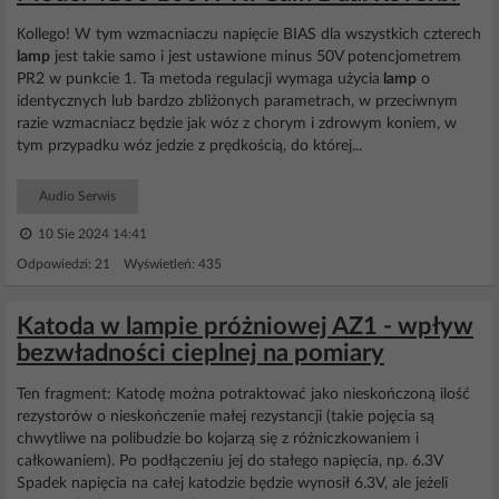
Кollego! W tym wzmacniaczu napięcie BIAS dla wszystkich czterech
lamp
jest takie samo i jest ustawione minus 50V potencjometrem
PR2 w punkcie 1. Ta metoda regulacji wymaga użycia
lamp
o
identycznych lub bardzo zbliżonych parametrach, w przeciwnym
razie wzmacniacz będzie jak wóz z chorym i zdrowym koniem, w
tym przypadku wóz jedzie z prędkością, do której...
Audio Serwis
10 Sie 2024 14:41
Odpowiedzi: 21 Wyświetleń: 435
Katoda w lampie próżniowej AZ1 - wpływ
bezwładności cieplnej na pomiary
Ten fragment: Katodę można potraktować jako nieskończoną ilość
rezystorów o nieskończenie małej rezystancji (takie pojęcia są
chwytliwe na polibudzie bo kojarzą się z różniczkowaniem i
całkowaniem). Po podłączeniu jej do stałego napięcia, np. 6.3V
Spadek napięcia na całej katodzie będzie wynosił 6.3V, ale jeżeli