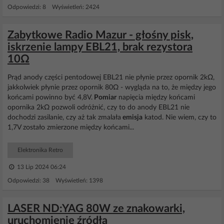
Odpowiedzi: 8 Wyświetleń: 2424
Zabytkowe Radio Mazur - głośny pisk,
iskrzenie lampy EBL21, brak rezystora
10Ω
Prąd anody części pentodowej EBL21 nie płynie przez opornik 2kΩ,
jakkolwiek płynie przez opornik 80Ω - wygląda na to, że między jego
końcami powinno być 4,8V.
Pomiar
napięcia między końcami
opornika 2kΩ pozwoli odróżnić, czy to do anody EBL21 nie
dochodzi zasilanie, czy aż tak zmalała
emisja
katod. Nie wiem, czy to
1,7V zostało zmierzone między końcami...
Elektronika Retro
13 Lip 2024 06:24
Odpowiedzi: 38 Wyświetleń: 1398
LASER ND:YAG 80W ze znakowarki,
uruchomienie źródła