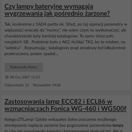
Czy lampy bateryjne wymagają
wygrzewania jak pośrednio żarzone?
Tak, konkretnie z 1AD4 partia ok. 50szt, po tej operacji parametry w
większości wracały do "normy", nie wiem czym to wytłumaczyć, ale
charakterystyki były bardziej katalogowe. To samo dotyczyło
rosyjskich SB . Podobnie było z AK2 /ściślej/ TK2, bo te miałem, na
"widelcu" . Reasumując; katalogowy prąd anodowy był kilkukrotnie
przekroczony, potem spadał....
Elektronika Retro
08 Gru 2007 15:23
Odpowiedzi: 22 Wyświetleń: 9428
Zastosowania lamp ECC82 i ECL86 w
wzmacniaczach Fonica WG-460 i WG500f
Kolego,OTLamp! Gdyby wskazałeś dolne znaczenie możliwego
zmniejszenia napięcia zarzenia bez pogorszenia parametrów
lampy
to i by nie powstawało kwestia i bezsensownej dyskusji też. Ale ja