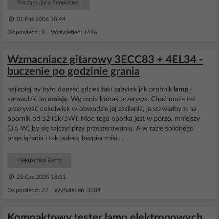
Początkujący Serwisanci
01 Paź 2006 18:44
Odpowiedzi: 9 Wyświetleń: 1446
Wzmacniacz gitarowy 3ECC83 + 4EL34 -
buczenie po godzinie grania
najlepiej by było dopaść gdzieś taki zabytek jak próbnik
lamp
i
sprawdzić im
emisję
. Wg mnie któraś przerywa. Choć może też
przerywać cokolwiek w obwodzie jej zasilania, ja stawiałbym na
opornik od S2 (1k/5W). Moc tego oporka jest w porzo, mniejszy
(0,5 W) by się fajczył przy przesterowaniu. A w razie solidnego
przeciążenia i tak polecą bezpieczniki....
Elektronika Retro
25 Cze 2005 18:11
Odpowiedzi: 27 Wyświetleń: 3604
Kompaktowy tester lamp elektronowych