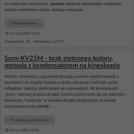
co może być przyczyną...
pomiar
napięcia siatkowego względem
katody miernikiem prądu stałego wskazuje...
Elektronika Retro
24 Maj 2009 00:27
Odpowiedzi: 28 Wyświetleń: 12799
Sony KV25M - brak zielonego koloru,
metoda z kondensatorem na kineskopie
Witam. Kineskopy najczęściej dostają zwarcia między katodą a
żarnikiem lub między katodą a siatka pierwszą (czyli tam gdzie
odległości między elektrodami są najmniejsze). W kineskopach
„Sony” starszej produkcji takie usterki praktycznie się nie zdarzały i
kineskopy "umierały" w wyniku długiej eksploatacji na skutek
stopniowej utraty
emisji
....
Początkujący Serwisanci
23 Lis 2005 13:42