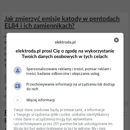
Jak zmierzyć emisję katody w pentodach
EL84 i ich zamiennikach?
no wlasnie w bierzacym EP jest miernik tylko ze tam pisza ze
emisje
elektroda.pl
mozna mierzyc tylko w triodach... jaki jest najlepszy sposob na
zbadanie
emisji
katody pentody?? np el84 i zamiennikow Jeżeli
elektroda.pl prosi Cię o zgodę na wykorzystanie
zależy ci tylko na poziomie
emisji
to łączysz wszystkie elektrody
Twoich danych osobowych w tych celach:
poza katodą razem, podłączasz do '+' zasilania, katodę do '-' (np
10V) i mierzysz prąd). Musisz...
Spersonalizowane reklamy i treści, pomiar reklam i
treści, badanie odbiorców i ulepszanie usług
Elektronika Retro
Przechowywanie informacji na urządzeniu lub dostęp
do nich
02 Lut 2024 20:54
Odpowiedzi: 9 Wyświetleń: 2442
Więcej informacji
Twoje dane osobowe będą przetwarzane, a informacje
Radio zrk Bolero - Radio lampowe Bolero -
z Twojego urządzenia (pliki cookie, unikalne identyfikatory
głośno buczy
i inne dane o urządzeniu) mogą być wyświetlane
i przechowywane przez 201 partnerów lub udostępniane im.
Mogą też być wykorzystywane przez tę witrynę. My i nasi