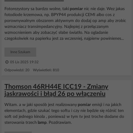
Fotorezystory sa bardzo wolne, taki
pomiar
nic nie daje. Wez jakas
fotodiode krzemowa, np. BPYP44 produkcji CEMI albo cos z
porownywalnym obszarem aktywnym do dodaj op amp aby zrobic
wzmacniacz transimpedancyjny. Najlepiej z przełączanym
wzmocnieniem aby zobaczyć słabe światło. Na ogladanie
czegokolwiek na papierku jest za wczesniej, najpierw powinienes...
Inne Szukam
05 Lis 2025 19:32
Odpowiedzi: 20 Wyświetleń: 810
Thomson 46RH44E ICC19 - Zmiany
jaskrawości i błąd 26 po włączeniu
Witam. a w jaki sposób jest realizowany
pomiar
emisji i na jakich
elementach, gdzie szukać tego softu i czy nie będzie się różnić ten
soft od jednego kinola , ponieważ w tym tv jest troche dodane do
sterowania trzech
lamp
. Pozdrawiam.