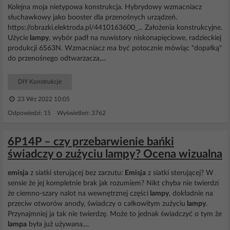
Kolejna moja nietypowa konstrukcja. Hybrydowy wzmacniacz
słuchawkowy jako booster dla przenośnych urządzeń.
https://obrazki.elektroda.pl/4410163600_... Założenia konstrukcyjne.
Użycie
lampy
, wybór padł na nuwistory niskonapięciowe, radzieckiej
produkcji 6S63N. Wzmacniacz ma być potocznie mówiąc "dopałką"
do przenośnego odtwarzacza,...
DIY Konstrukcje
23 Wrz 2022 10:05
Odpowiedzi: 15 Wyświetleń: 3762
6P14P – czy przebarwienie bańki
świadczy o zużyciu lampy? Ocena wizualna
emisja
z siatki sterującej bez zarzutu:
Emisja
z siatki sterującej? W
sensie że jej kompletnie brak jak rozumiem? Nikt chyba nie twierdzi
że ciemno-szary nalot na wewnętrznej części
lampy
, dokładnie na
przeciw otworów anody, świadczy o całkowitym zużyciu
lampy
.
Przynajmniej ja tak nie twierdzę. Może to jednak świadczyć o tym że
lampa
była już używana....