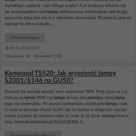
wysokiego napięcia i tak nikłego prądu? A w zasilaczu właśnie tak
się zastanawiałem nad
lampą
elektronową, ewentualnie nad drugą
wyrzutnia taką jaka ma być obiektem sterowania. Wyrzutnia jaką się
zajmuje to zimna katoda...
Układy Zasilające
06 Sie 2015 10:47
Odpowiedzi: 19 Wyświetleń: 2301
Kenwood TS520: Jak wymienić lampy
S2001/6146 na GU50?
Poznasz jak zacznie spadać moc wyjściowa WM. Przy czym to czy
kończą się
lampy
WM czy
lampa
drivera bez
pomiaru
emisji
lamp
tego nie stwierdzisz. Po prostu wymieniasz podejrzane
lampy
i tyle.
U mnie w driverze chodzi EL84 i jak na bańce w miejscach wycięć
anody pojawia się szarawy nalot to znak że jej życie dobiega końca.
http://obrazki.elektroda.pl/5656238300_1...
Radiotechnika Początkujący