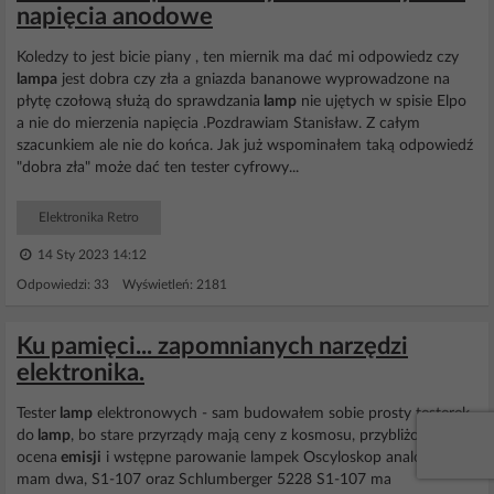
napięcia anodowe
Koledzy to jest bicie piany , ten miernik ma dać mi odpowiedz czy
lampa
jest dobra czy zła a gniazda bananowe wyprowadzone na
płytę czołową służą do sprawdzania
lamp
nie ujętych w spisie Elpo
a nie do mierzenia napięcia .Pozdrawiam Stanisław. Z całym
szacunkiem ale nie do końca. Jak już wspominałem taką odpowiedź
"dobra zła" może dać ten tester cyfrowy...
Elektronika Retro
14 Sty 2023 14:12
Odpowiedzi: 33 Wyświetleń: 2181
Ku pamięci... zapomnianych narzędzi
elektronika.
Tester
lamp
elektronowych - sam budowałem sobie prosty testerek
do
lamp
, bo stare przyrządy mają ceny z kosmosu, przybliżona
ocena
emisji
i wstępne parowanie lampek Oscyloskop analogowy -
mam dwa, S1-107 oraz Schlumberger 5228 S1-107 ma