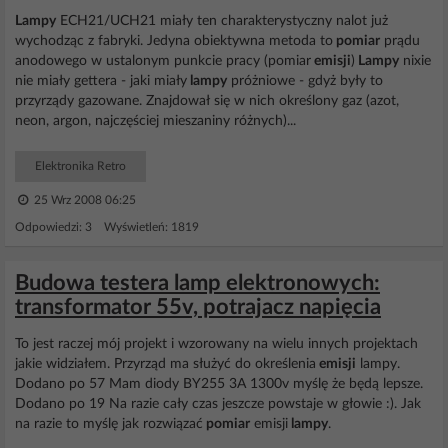
Lampy
ECH21/UCH21 miały ten charakterystyczny nalot już
wychodząc z fabryki. Jedyna obiektywna metoda to
pomiar
prądu
anodowego w ustalonym punkcie pracy (pomiar
emisji
)
Lampy
nixie
nie miały gettera - jaki miały
lampy
próżniowe - gdyż były to
przyrządy gazowane. Znajdował się w nich określony gaz (azot,
neon, argon, najczęściej mieszaniny różnych)...
Elektronika Retro
25 Wrz 2008 06:25
Odpowiedzi: 3 Wyświetleń: 1819
Budowa testera lamp elektronowych:
transformator 55v, potrajacz napięcia
To jest raczej mój projekt i wzorowany na wielu innych projektach
jakie widziałem. Przyrząd ma służyć do określenia
emisji
lampy.
Dodano po 57 Mam diody BY255 3A 1300v myślę że będą lepsze.
Dodano po 19 Na razie cały czas jeszcze powstaje w głowie :). Jak
na razie to myślę jak rozwiązać
pomiar
emisji
lampy
.