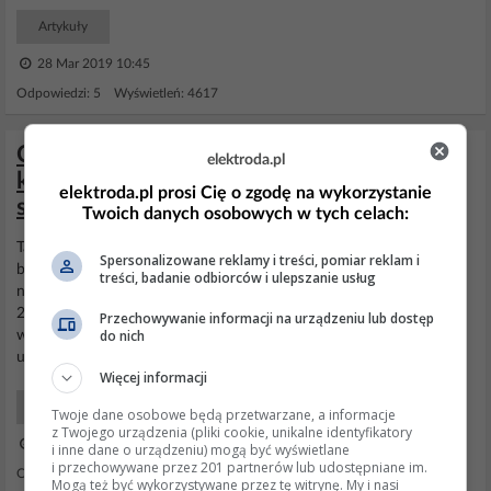
Artykuły
28 Mar 2019 10:45
Odpowiedzi: 5 Wyświetleń: 4617
Centra Futura 72 Ah, CA722 – ładowanie
elektroda.pl
kończy się na 14,8 V, napięcie
elektroda.pl prosi Cię o zgodę na wykorzystanie
spoczynkowe 12,5 V,
Twoich danych osobowych w tych celach:
Tak ale ile takie stare autko brało prądu po przekręceniu kluczyka ?
Spersonalizowane reklamy i treści, pomiar reklam i
bo dzisiaj bierze ponad 10A. Druga sprawa to nikt w starym aucie
treści, badanie odbiorców i ulepszanie usług
nie kontrolował ekologii i nie było takich jaj że auto ma alternator
200A ale komputer nie pozwala dać ani jednego na ładowanie bo
Przechowywanie informacji na urządzeniu lub dostęp
do nich
wtedy większa
emisja
i inne sruty ekologiczne. No i jak coś
uśrednisz przy prądzie 10A...
Więcej informacji
Samochody Początkujący
Twoje dane osobowe będą przetwarzane, a informacje
z Twojego urządzenia (pliki cookie, unikalne identyfikatory
25 Lis 2025 01:22
i inne dane o urządzeniu) mogą być wyświetlane
i przechowywane przez 201 partnerów lub udostępniane im.
Odpowiedzi: 119 Wyświetleń: 2574
Mogą też być wykorzystywane przez tę witrynę. My i nasi