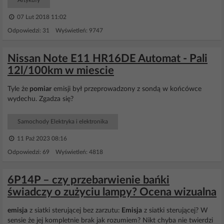
Artykuły
07 Lut 2018 11:02
Odpowiedzi: 31 Wyświetleń: 9747
Nissan Note E11 HR16DE Automat - Pali
12l/100km w miescie
Tyle że
pomiar
emisji był przeprowadzony z sondą w końcówce
wydechu. Zgadza się?
Samochody Elektryka i elektronika
11 Paź 2023 08:16
Odpowiedzi: 69 Wyświetleń: 4818
6P14P – czy przebarwienie bańki
świadczy o zużyciu lampy? Ocena wizualna
emisja
z siatki sterującej bez zarzutu:
Emisja
z siatki sterującej? W
sensie że jej kompletnie brak jak rozumiem? Nikt chyba nie twierdzi