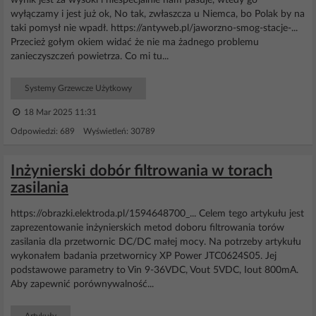
wynik jest za wysoki i niespecjalnie nam pasuje, wtedy go
wyłączamy i jest już ok, No tak, zwłaszcza u Niemca, bo Polak by na
taki pomysł nie wpadł. https://antyweb.pl/jaworzno-smog-stacje-...
Przecież gołym okiem widać że nie ma żadnego problemu
zanieczyszczeń powietrza. Co mi tu...
Systemy Grzewcze Użytkowy
18 Mar 2025 11:31
Odpowiedzi: 689 Wyświetleń: 30789
Inżynierski dobór filtrowania w torach
zasilania
https://obrazki.elektroda.pl/1594648700_... Celem tego artykułu jest
zaprezentowanie inżynierskich metod doboru filtrowania torów
zasilania dla przetwornic DC/DC małej mocy. Na potrzeby artykułu
wykonałem badania przetwornicy XP Power JTC0624S05. Jej
podstawowe parametry to Vin 9-36VDC, Vout 5VDC, Iout 800mA.
Aby zapewnić porównywalność...