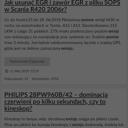
Jak usunąć EGR i zawór EGR z pliku SOPS
w Scania R420 2006r?
Co do Austrii.25 do 28 .06.2018 Pilotażowy
pomiar
emisji NOX w
ruchu na autostradach w Tyrolu. A12 i A13. Skontrolowano 215
LKW z czego 31 polskich. 27% miało przekroczony poziom
emisji
nox wskazujący na manipulacje przy systemie scr. Średnio
pomiar
trwa 3 minuty. Jest ładnie udokumentowany, łącznie z mapką GPS,
gdzie jest na zielono zaznaczona
emisja
...
Samochody Ciężarowe
11 Wrz 2019 13:19
Odpowiedzi: 15 Wyświetleń: 4596
PHILIPS 28PW960B/42 – dominacja
czerwieni po kilku sekundach, czy to
kineskop?
Kineskop to lampa, więc docelową
emisję
osiąga po jakimś czasie.
Pisze po jakimś bo bywają kineskopy z
emisja
doskonałą, średnią lub