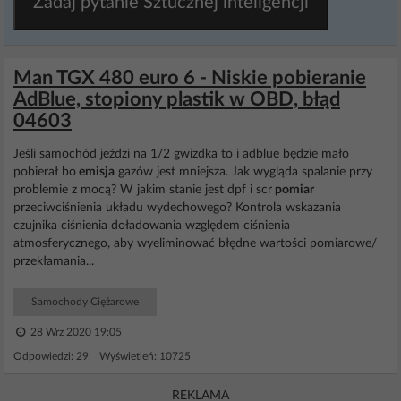
Zadaj pytanie Sztucznej inteligencji
Man TGX 480 euro 6 - Niskie pobieranie
AdBlue, stopiony plastik w OBD, błąd
04603
Jeśli samochód jeździ na 1/2 gwizdka to i adblue będzie mało
pobierał bo
emisja
gazów jest mniejsza. Jak wygląda spalanie przy
problemie z mocą? W jakim stanie jest dpf i scr
pomiar
przeciwciśnienia układu wydechowego? Kontrola wskazania
czujnika ciśnienia doładowania względem ciśnienia
atmosferycznego, aby wyeliminować błędne wartości pomiarowe/
przekłamania...
Samochody Ciężarowe
28 Wrz 2020 19:05
Odpowiedzi: 29 Wyświetleń: 10725
REKLAMA