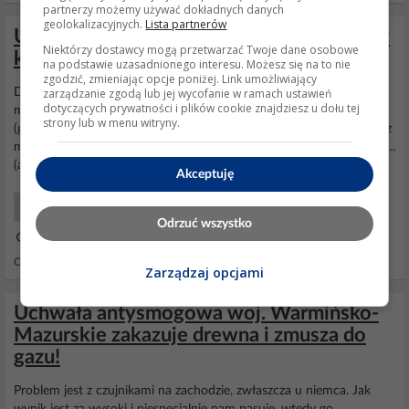
partnerzy możemy używać dokładnych danych
geolokalizacyjnych.
Lista partnerów
Ultradźwiękowy RADAROWY odstraszacz
Niektórzy dostawcy mogą przetwarzać Twoje dane osobowe
kun Bielik – poszukiwane zdjęcia wnętrza
na podstawie uzasadnionego interesu. Możesz się na to nie
zgodzić, zmieniając opcje poniżej. Link umożliwiający
zarządzanie zgodą lub jej wycofanie w ramach ustawień
Dowiedz się, jak działa czujnik parkowania w samochodzie. Jedna
dotyczących prywatności i plików cookie znajdziesz u dołu tej
membrana piezoelektryczna jest nadajnikiem i odbiornikiem
strony lub w menu witryny.
(głośnikiem i miktofonem). Tu jest opis urządzenia. Pokrywa się on z
moim przypuszczeniem. https://arena.pl/oferta/radarowy-samocho...
(at)ElektrodaBot, jak działa ultradźwiękowy...
Akceptuję
Inne Szukam
Odrzuć wszystko
21 Paź 2025 10:42
Odpowiedzi: 14 Wyświetleń: 438
Zarządzaj opcjami
Uchwała antysmogowa woj. Warmińsko-
Mazurskie zakazuje drewna i zmusza do
gazu!
Problem jest z czujnikami na zachodzie, zwłaszcza u niemca. Jak