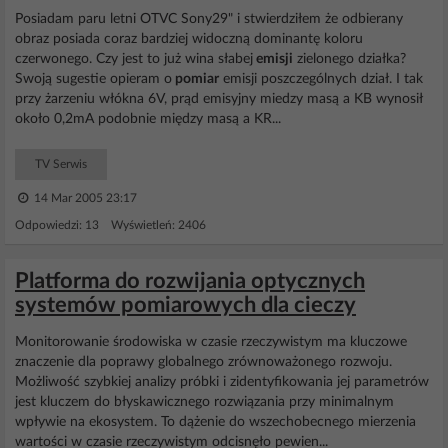
Posiadam paru letni OTVC Sony29" i stwierdziłem że odbierany
obraz posiada coraz bardziej widoczną dominantę koloru
czerwonego. Czy jest to już wina słabej
emisji
zielonego działka?
Swoją sugestie opieram o
pomiar
emisji poszczególnych dział. I tak
przy żarzeniu włókna 6V, prąd emisyjny miedzy masą a KB wynosił
około 0,2mA podobnie między masą a KR...
TV Serwis
14 Mar 2005 23:17
Odpowiedzi: 13 Wyświetleń: 2406
Platforma do rozwijania optycznych
systemów pomiarowych dla cieczy
Monitorowanie środowiska w czasie rzeczywistym ma kluczowe
znaczenie dla poprawy globalnego zrównoważonego rozwoju.
Możliwość szybkiej analizy próbki i zidentyfikowania jej parametrów
jest kluczem do błyskawicznego rozwiązania przy minimalnym
wpływie na ekosystem. To dążenie do wszechobecnego mierzenia
wartości w czasie rzeczywistym odcisnęło pewien...