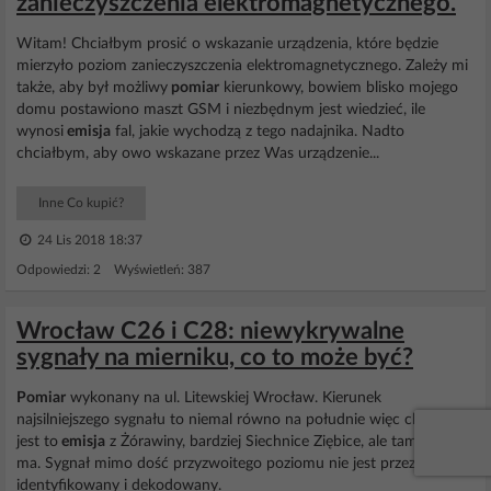
zanieczyszczenia elektromagnetycznego.
Witam! Chciałbym prosić o wskazanie urządzenia, które będzie
mierzyło poziom zanieczyszczenia elektromagnetycznego. Zależy mi
także, aby był możliwy
pomiar
kierunkowy, bowiem blisko mojego
domu postawiono maszt GSM i niezbędnym jest wiedzieć, ile
wynosi
emisja
fal, jakie wychodzą z tego nadajnika. Nadto
chciałbym, aby owo wskazane przez Was urządzenie...
Inne Co kupić?
24 Lis 2018 18:37
Odpowiedzi: 2 Wyświetleń: 387
Wrocław C26 i C28: niewykrywalne
sygnały na mierniku, co to może być?
Pomiar
wykonany na ul. Litewskiej Wrocław. Kierunek
najsilniejszego sygnału to niemal równo na południe więc chyba nie
jest to
emisja
z Żórawiny, bardziej Siechnice Ziębice, ale tam nic nie
ma. Sygnał mimo dość przyzwoitego poziomu nie jest przez miernik
identyfikowany i dekodowany.