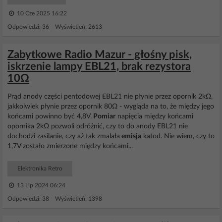
10 Cze 2025 16:22
Odpowiedzi: 36 Wyświetleń: 2613
Zabytkowe Radio Mazur - głośny pisk,
iskrzenie lampy EBL21, brak rezystora
10Ω
Prąd anody części pentodowej EBL21 nie płynie przez opornik 2kΩ,
jakkolwiek płynie przez opornik 80Ω - wygląda na to, że między jego
końcami powinno być 4,8V.
Pomiar
napięcia między końcami
opornika 2kΩ pozwoli odróżnić, czy to do anody EBL21 nie
dochodzi zasilanie, czy aż tak zmalała
emisja
katod. Nie wiem, czy to
1,7V zostało zmierzone między końcami...
Elektronika Retro
13 Lip 2024 06:24
Odpowiedzi: 38 Wyświetleń: 1398