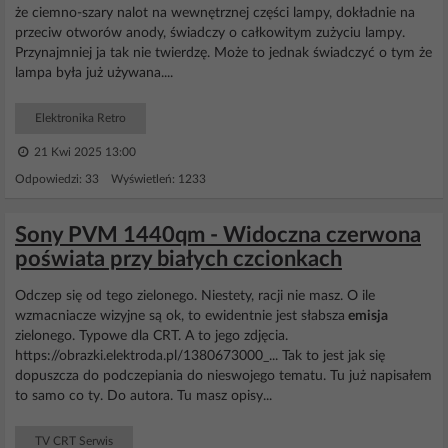
że ciemno-szary nalot na wewnętrznej części lampy, dokładnie na
przeciw otworów anody, świadczy o całkowitym zużyciu lampy.
Przynajmniej ja tak nie twierdzę. Może to jednak świadczyć o tym że
lampa była już używana....
Elektronika Retro
21 Kwi 2025 13:00
Odpowiedzi: 33 Wyświetleń: 1233
Sony PVM 1440qm - Widoczna czerwona
poświata przy białych czcionkach
Odczep się od tego zielonego. Niestety, racji nie masz. O ile
wzmacniacze wizyjne są ok, to ewidentnie jest słabsza
emisja
zielonego. Typowe dla CRT. A to jego zdjęcia.
https://obrazki.elektroda.pl/1380673000_... Tak to jest jak się
dopuszcza do podczepiania do nieswojego tematu. Tu już napisałem
to samo co ty. Do autora. Tu masz opisy...
TV CRT Serwis