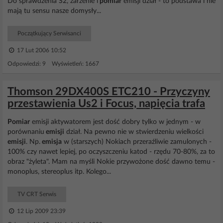
Do sprawdzenia S2, żarzenie i
pomiar
emisji dział - to podstawa i nie
mają tu sensu nasze domysły...
Początkujący Serwisanci
17 Lut 2006 10:52
Odpowiedzi: 9 Wyświetleń: 1667
Thomson 29DX400S ETC210 - Przyczyny
przestawienia Us2 i Focus, napięcia trafa
Pomiar
emisji aktywatorem jest dość dobry tylko w jednym - w
porównaniu
emisji
dział. Na pewno nie w stwierdzeniu wielkości
emisji
. Np.
emisja
w (starszych) Nokiach przeraźliwie zamulonych -
100% czy nawet lepiej, po oczyszczeniu katod - rzędu 70-80%, za to
obraz "żyleta". Mam na myśli Nokie przywożone dość dawno temu -
monoplus, stereoplus itp. Kolego...
TV CRT Serwis
12 Lip 2009 23:39