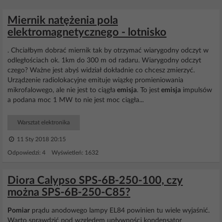
Miernik natężenia pola
elektromagnetycznego - lotnisko
. Chciałbym dobrać miernik tak by otrzymać wiarygodny odczyt w
odległościach ok. 1km do 300 m od radaru. Wiarygodny odczyt
czego? Ważne jest abyś widział dokładnie co chcesz zmierzyć.
Urządzenie radiolokacyjne emituje wiązkę promieniowania
mikrofalowego, ale nie jest to ciągła
emisja
. To jest
emisja
impulsów
a podana moc 1 MW to nie jest moc ciągła...
Warsztat elektronika
11 Sty 2018 20:15
Odpowiedzi: 4 Wyświetleń: 1632
Diora Calypso SPS-6B-250-100, czy
można SPS-6B-250-C85?
Pomiar
prądu anodowego lampy EL84 powinien tu wiele wyjaśnić.
Warto sprawdzić pod względem upływności kondensator