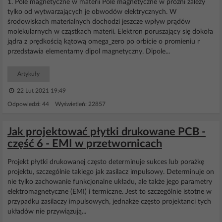
1. Pole magnetyczne w materii Pole magnetyczne w próżni zależy
tylko od wytwarzających je obwodów elektrycznych. W
środowiskach materialnych dochodzi jeszcze wpływ prądów
molekularnych w cząstkach materii. Elektron poruszający się dokoła
jądra z prędkością kątową omega_zero po orbicie o promieniu r
przedstawia elementarny dipol magnetyczny. Dipole...
Artykuły
22 Lut 2021 19:49
Odpowiedzi: 44 Wyświetleń: 22857
Jak projektować płytki drukowane PCB -
część 6 - EMI w przetwornicach
Projekt płytki drukowanej często determinuje sukces lub porażkę
projektu, szczególnie takiego jak zasilacz impulsowy. Determinuje on
nie tylko zachowanie funkcjonalne układu, ale także jego parametry
elektromagnetyczne (EMI) i termiczne. Jest to szczególnie istotne w
przypadku zasilaczy impulsowych, jednakże często projektanci tych
układów nie przywiązują...