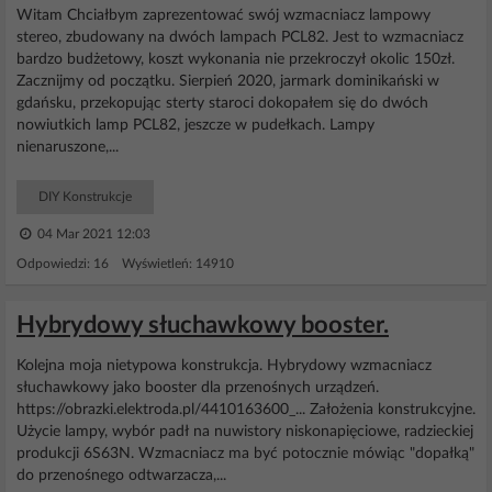
Witam Chciałbym zaprezentować swój wzmacniacz lampowy
stereo, zbudowany na dwóch lampach PCL82. Jest to wzmacniacz
bardzo budżetowy, koszt wykonania nie przekroczył okolic 150zł.
Zacznijmy od początku. Sierpień 2020, jarmark dominikański w
gdańsku, przekopując sterty staroci dokopałem się do dwóch
nowiutkich lamp PCL82, jeszcze w pudełkach. Lampy
nienaruszone,...
DIY Konstrukcje
04 Mar 2021 12:03
Odpowiedzi: 16 Wyświetleń: 14910
Hybrydowy słuchawkowy booster.
Kolejna moja nietypowa konstrukcja. Hybrydowy wzmacniacz
słuchawkowy jako booster dla przenośnych urządzeń.
https://obrazki.elektroda.pl/4410163600_... Założenia konstrukcyjne.
Użycie lampy, wybór padł na nuwistory niskonapięciowe, radzieckiej
produkcji 6S63N. Wzmacniacz ma być potocznie mówiąc "dopałką"
do przenośnego odtwarzacza,...