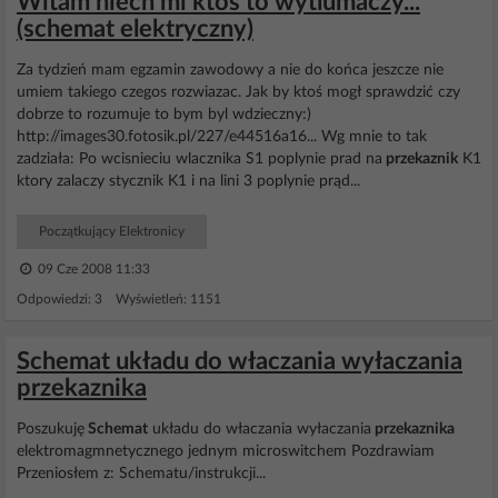
Witam niech mi ktos to wytlumaczy...
(schemat elektryczny)
Za tydzień mam egzamin zawodowy a nie do końca jeszcze nie
umiem takiego czegos rozwiazac. Jak by ktoś mogł sprawdzić czy
dobrze to rozumuje to bym byl wdzieczny:)
http://images30.fotosik.pl/227/e44516a16... Wg mnie to tak
zadziała: Po wcisnieciu wlacznika S1 poplynie prad na
przekaznik
K1
ktory zalaczy stycznik K1 i na lini 3 poplynie prąd...
Początkujący Elektronicy
09 Cze 2008 11:33
Odpowiedzi: 3 Wyświetleń: 1151
Schemat układu do właczania wyłaczania
przekaznika
Poszukuję
Schemat
układu do właczania wyłaczania
przekaznika
elektromagmnetycznego jednym microswitchem Pozdrawiam
Przeniosłem z: Schematu/instrukcji...