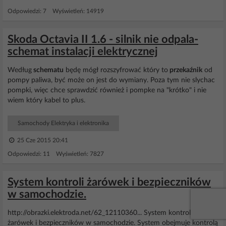
Odpowiedzi: 7 Wyświetleń: 14919
Skoda Octavia II 1.6 - silnik nie odpala-
schemat instalacji elektrycznej
Według
schematu
będę mógł rozszyfrować który to
przekaźnik
od
pompy paliwa, być może on jest do wymiany. Poza tym nie slychac
pompki, więc chce sprawdzić również i pompke na "krótko" i nie
wiem który kabel to plus.
Samochody Elektryka i elektronika
25 Cze 2015 20:41
Odpowiedzi: 11 Wyświetleń: 7827
System kontroli żarówek i bezpieczników
w samochodzie.
http://obrazki.elektroda.net/62_12110360... System kontroli
żarówek i bezpieczników w samochodzie. System obejmuje kontrolą