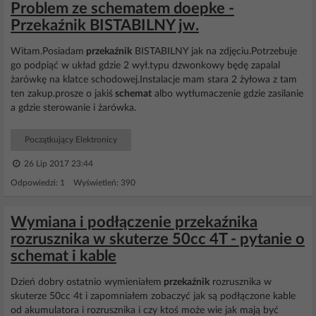
Problem ze schematem doepke -
Przekaźnik BISTABILNY jw.
Witam.Posiadam
przekaźnik
BISTABILNY jak na zdjęciu.Potrzebuje
go podpiąć w układ gdzie 2 wył.typu dzwonkowy będę zapalal
żarówkę na klatce schodowej.Instalacje mam stara 2 żyłowa z tam
ten zakup.prosze o jakiś
schemat
albo wytłumaczenie gdzie zasilanie
a gdzie sterowanie i żarówka.
Początkujący Elektronicy
26 Lip 2017 23:44
Odpowiedzi: 1 Wyświetleń: 390
Wymiana i podłączenie przekaźnika
rozrusznika w skuterze 50cc 4T - pytanie o
schemat i kable
Dzień dobry ostatnio wymieniałem
przekaźnik
rozrusznika w
skuterze 50cc 4t i zapomniałem zobaczyć jak są podłączone kable
od akumulatora i rozrusznika i czy ktoś może wie jak mają być