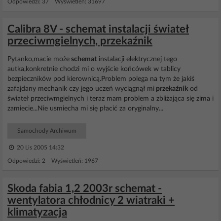
Odpowiedzi: 37 Wyświetleń: 31697
Calibra 8V - schemat instalacji świateł
przeciwmgielnych, przekaźnik
Pytanko,macie może
schemat
instalacji elektrycznej tego
autka,konkretnie chodzi mi o wyjście końcówek w tablicy
bezpieczników pod kierownicą.Problem polega na tym że jakiś
zafajdany mechanik czy jego uczeń wyciągnął mi
przekaźnik
od
świateł przeciwmgielnych i teraz mam problem a zbliżająca się zima i
zamiecie...Nie usmiecha mi się płacić za oryginalny...
Samochody Archiwum
20 Lis 2005 14:32
Odpowiedzi: 2 Wyświetleń: 1967
Skoda fabia 1,2 2003r schemat -
wentylatora chłodnicy 2 wiatraki +
klimatyzacja