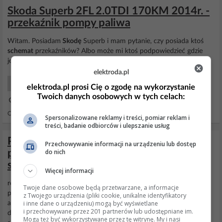
Skoda Superb 2FL 2.0TDI 170KM 2014r. -
przekaźnik pompy paliwa
Witam. Posiadam
Skodę
Superb i mam pytanie, czy posiada ktoś
schemat
przekaźników? Albo może mi ktoś podpowiedzieć gdzie
jest
przekaźnik
pompy paliwa?
elektroda.pl
Samochody Początkujący
elektroda.pl prosi Cię o zgodę na wykorzystanie
Twoich danych osobowych w tych celach:
02 Maj 2021 13:21
Odpowiedzi: 3 Wyświetleń: 3675
Spersonalizowane reklamy i treści, pomiar reklam i
treści, badanie odbiorców i ulepszanie usług
Podłączenie silnika wycieraczek przez
Przechowywanie informacji na urządzeniu lub dostęp
do nich
przekaźniki do przełącznika szyb –
schemat
Więcej informacji
robie takie urządzenie jak mam silnik od wycieraczek potrzebuje
Twoje dane osobowe będą przetwarzane, a informacje
podłączyć to pod przekażniki a potem to do przełącznika od szyb
z Twojego urządzenia (pliki cookie, unikalne identyfikatory
i inne dane o urządzeniu) mogą być wyświetlane
ale wiem tylko ze przełącznik ma tylko wyprowadzenie do 4 kabi ,
i przechowywane przez 201 partnerów lub udostępniane im.
dwa idą do niego + i - a jak podłącze pod następne drugie kable ,
Mogą też być wykorzystywane przez tę witrynę. My i nasi