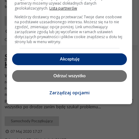
silnik to naciskam w góre to obroty mam lewe a jak nacisne w dół
partnerzy możemy używać dokładnych danych
to mam prawe i to potrzebuje...
geolokalizacyjnych.
Lista partnerów
Niektórzy dostawcy mogą przetwarzać Twoje dane osobowe
Samochody Początkujący
na podstawie uzasadnionego interesu. Możesz się na to nie
zgodzić, zmieniając opcje poniżej. Link umożliwiający
zarządzanie zgodą lub jej wycofanie w ramach ustawień
09 Lis 2008 23:27
dotyczących prywatności i plików cookie znajdziesz u dołu tej
Odpowiedzi: 2 Wyświetleń: 4213
strony lub w menu witryny.
Skoda Octavia 2004 TDI - brak
Akceptuję
komunikacji z ECU po krótkiej jeździe
Odrzuć wszystko
Witam
Skoda
Octavia 2 1.6 Nie odpala Nowy akumulator Nowy
rozrusznik Pali na krótko po podania napięcia na automat
rozrusznika Czy macie
schemat
bezpieczników i
przekaźników
pod
Zarządzaj opcjami
maską i pod kierownicą. Który
przekaźnik
odpowiedzialny jest za
podanie napięcia na rozrusznik? Gdzie dalej szukać? Chce sprawdzić
wszystko po drodze zanim będę szukał problemu...
Samochody Początkujący
07 Maj 2020 17:27