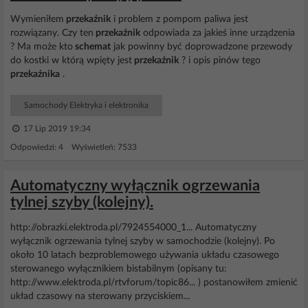
Wymieniłem
przekaźnik
i problem z pompom paliwa jest
rozwiązany. Czy ten
przekaźnik
odpowiada za jakieś inne urządzenia
? Ma może kto
schemat
jak powinny być doprowadzone przewody
do kostki w którą wpięty jest
przekaźnik
? i opis pinów tego
przekaźnika
.
Samochody Elektryka i elektronika
17 Lip 2019 19:34
Odpowiedzi: 4 Wyświetleń: 7533
Automatyczny wyłącznik ogrzewania
tylnej szyby (kolejny).
http://obrazki.elektroda.pl/7924554000_1... Automatyczny
wyłącznik ogrzewania tylnej szyby w samochodzie (kolejny). Po
około 10 latach bezproblemowego używania układu czasowego
sterowanego wyłącznikiem bistabilnym (opisany tu:
http://www.elektroda.pl/rtvforum/topic86... ) postanowiłem zmienić
układ czasowy na sterowany przyciskiem...