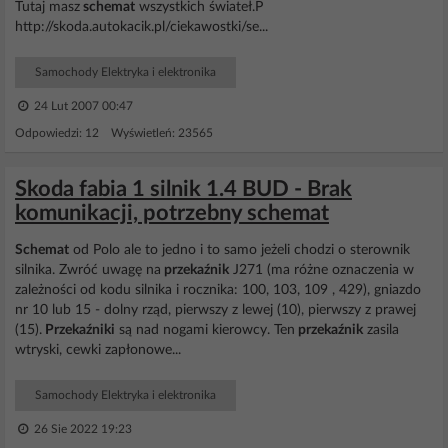
Tutaj masz
schemat
wszystkich świateł.P
http://skoda.autokacik.pl/ciekawostki/se...
Samochody Elektryka i elektronika
24 Lut 2007 00:47
Odpowiedzi: 12 Wyświetleń: 23565
Skoda fabia 1 silnik 1.4 BUD - Brak
komunikacji, potrzebny schemat
Schemat
od Polo ale to jedno i to samo jeżeli chodzi o sterownik
silnika. Zwróć uwagę na
przekaźnik
J271 (ma różne oznaczenia w
zależności od kodu silnika i rocznika: 100, 103, 109 , 429), gniazdo
nr 10 lub 15 - dolny rząd, pierwszy z lewej (10), pierwszy z prawej
(15).
Przekaźniki
są nad nogami kierowcy. Ten
przekaźnik
zasila
wtryski, cewki zapłonowe...
Samochody Elektryka i elektronika
26 Sie 2022 19:23