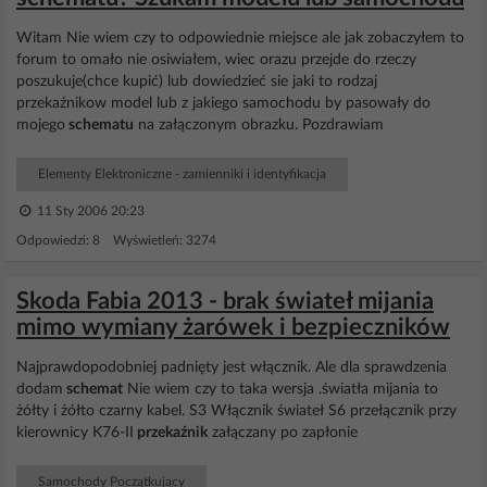
Witam Nie wiem czy to odpowiednie miejsce ale jak zobaczyłem to
forum to omało nie osiwiałem, wiec orazu przejde do rzeczy
poszukuje(chce kupić) lub dowiedzieć sie jaki to rodzaj
przekaźnikow model lub z jakiego samochodu by pasowały do
mojego
schematu
na załączonym obrazku. Pozdrawiam
Elementy Elektroniczne - zamienniki i identyfikacja
11 Sty 2006 20:23
Odpowiedzi: 8 Wyświetleń: 3274
Skoda Fabia 2013 - brak świateł mijania
mimo wymiany żarówek i bezpieczników
Najprawdopodobniej padnięty jest włącznik. Ale dla sprawdzenia
dodam
schemat
Nie wiem czy to taka wersja .światła mijania to
żółty i żółto czarny kabel. S3 Włącznik świateł S6 przełącznik przy
kierownicy K76-II
przekaźnik
załączany po zapłonie
Samochody Początkujący