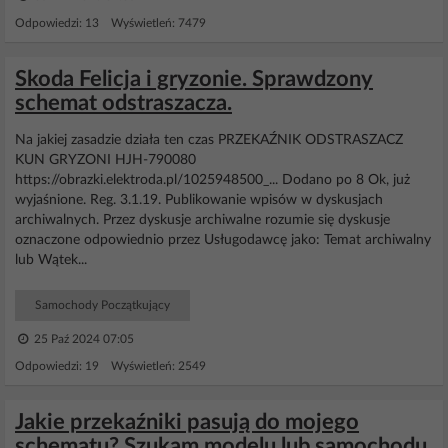
Odpowiedzi: 13 Wyświetleń: 7479
Skoda Felicja i gryzonie. Sprawdzony
schemat odstraszacza.
Na jakiej zasadzie działa ten czas PRZEKAŹNIK ODSTRASZACZ
KUN GRYZONI HJH-790080
https://obrazki.elektroda.pl/1025948500_... Dodano po 8 Ok, już
wyjaśnione. Reg. 3.1.19. Publikowanie wpisów w dyskusjach
archiwalnych. Przez dyskusje archiwalne rozumie się dyskusje
oznaczone odpowiednio przez Usługodawcę jako: Temat archiwalny
lub Wątek...
Samochody Początkujący
25 Paź 2024 07:05
Odpowiedzi: 19 Wyświetleń: 2549
Jakie przekaźniki pasują do mojego
schematu? Szukam modelu lub samochodu