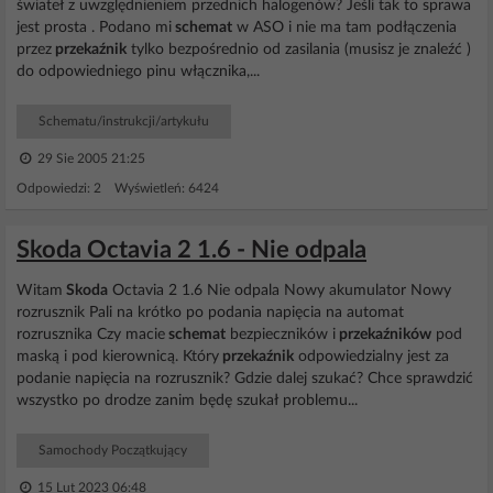
świateł z uwzględnieniem przednich halogenów? Jeśli tak to sprawa
jest prosta . Podano mi
schemat
w ASO i nie ma tam podłączenia
przez
przekaźnik
tylko bezpośrednio od zasilania (musisz je znaleźć )
do odpowiedniego pinu włącznika,...
Schematu/instrukcji/artykułu
29 Sie 2005 21:25
Odpowiedzi: 2 Wyświetleń: 6424
Skoda Octavia 2 1.6 - Nie odpala
Witam
Skoda
Octavia 2 1.6 Nie odpala Nowy akumulator Nowy
rozrusznik Pali na krótko po podania napięcia na automat
rozrusznika Czy macie
schemat
bezpieczników i
przekaźników
pod
maską i pod kierownicą. Który
przekaźnik
odpowiedzialny jest za
podanie napięcia na rozrusznik? Gdzie dalej szukać? Chce sprawdzić
wszystko po drodze zanim będę szukał problemu...
Samochody Początkujący
15 Lut 2023 06:48