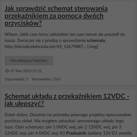
Jak sprawdzić schemat sterowania
przekaźnikiem za pomocą dwóch
przycisków?
Witam, Jakiś czas temu założyłem ten sam temat ale poszedł do
kosza. Zwracam się z prośbą o sprawdzenie
schematu
.
http://obrazki.elektroda.net/69_12679887... [/img]
Początkujący Naprawy
07 Mar 2010 21:22
Odpowiedzi: 2 Wyświetleń: 1761
Schemat układu z przekaźnikiem 12VDC -
jak ulepszyć?
Dzień dobry. Ostatnio na potrzeby pewnego projektu opracowałem
poniższy układ. Nie mogłem odszukać sensownego układu tego
typu. Opis schematu: pin 1 0VDC wej, pin 2 12VDC wej, pin 3
12VDC wyj. pin 4 0VDC wyj. K1
Przekaźnik
zasilany 12V D1 zwykła