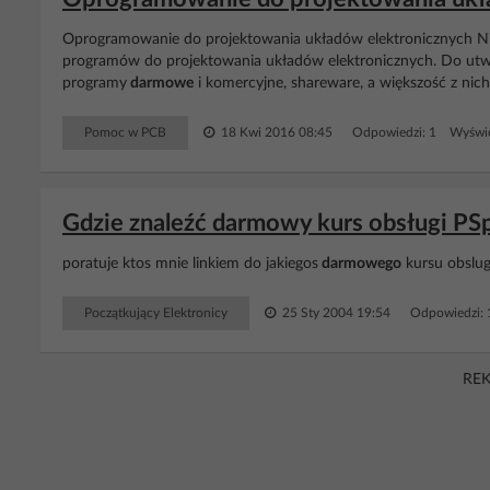
Oprogramowanie do projektowania układów elektronicznych Nin
programów do projektowania układów elektronicznych. Do utworz
programy
darmowe
i komercyjne, shareware, a większość z nich
Pomoc w PCB
18 Kwi 2016 08:45
Odpowiedzi: 1 Wyświe
Gdzie znaleźć darmowy kurs obsługi PS
poratuje ktos mnie linkiem do jakiegos
darmowego
kursu obslug
Początkujący Elektronicy
25 Sty 2004 19:54
Odpowiedzi:
RE