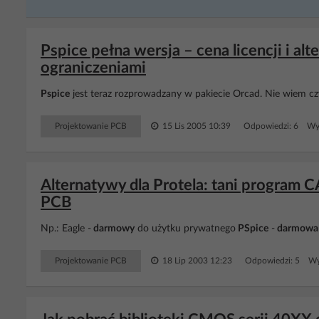
Pspice pełna wersja – cena licencji i a
ograniczeniami
Pspice
jest teraz rozprowadzany w pakiecie Orcad. Nie wiem cz
Projektowanie PCB
15 Lis 2005 10:39
Odpowiedzi: 6 Wyś
Alternatywy dla Protela: tani program
PCB
Np.: Eagle -
darmowy
do użytku prywatnego
PSpice
-
darmowa
Projektowanie PCB
18 Lip 2003 12:23
Odpowiedzi: 5 Wy