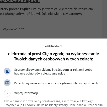
 do OrCad Pspice?
tarczy pobrać
PSpice
Lite by je też mieć. Ale może źle rozumiem
jest płatny software? No właśnie nie wiem, czy
darmowy
2 Wyświetleń: 567
KLAMA
elektroda.pl
elektroda.pl prosi Cię o zgodę na wykorzystanie
Twoich danych osobowych w tych celach:
Spersonalizowane reklamy i treści, pomiar reklam i treści,
badanie odbiorców i ulepszanie usług
Przechowywanie informacji na urządzeniu lub dostęp do nich
Więcej informacji
Twoje dane osobowe będą przetwarzane, a informacje z Twojego
urządzenia (pliki cookie, unikalne identyfikatory i inne dane o urządzeniu)