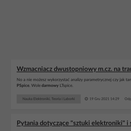
Wzmacniacz dwustopniowy m.cz. na tra
No a nie możesz wykorzystać analizy parametrycznej czy jak ta
PSpice
. Wole
darmowy
LTspice.
Nauka Elektroniki, Teoria i Laborki
19 Gru 2021 14:29
Odp
Pytania dotyczące "sztuki elektroniki" i