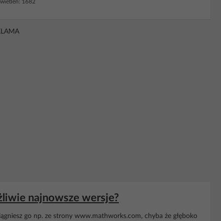
ietleń: 1682
KLAMA
liwie najnowsze wersje?
ciągniesz go np. ze strony www.mathworks.com, chyba że głęboko