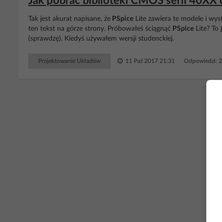
Jak pobrać biblioteki CMOS serii 40XX
Tak jest akurat napisane, że
PSpice
Lite zawiera te modele i wys
ten tekst na górze strony. Próbowałeś ściągnąć
PSpice
Lite? To 
(sprawdzę). Kiedyś używałem wersji studenckiej.
Projektowanie Układów
11 Paź 2017 21:31
Odpowiedzi: 
RE