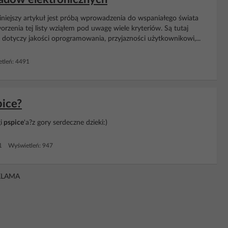
iejszy artykuł jest próbą wprowadzenia do wspaniałego świata
enia tej listy wziąłem pod uwagę wiele kryteriów. Są tutaj
 dotyczy jakości oprogramowania, przyjazności użytkownikowi,...
tleń: 4491
pice?
i
pspice
'a?z gory serdeczne dzieki:)
 1 Wyświetleń: 947
KLAMA