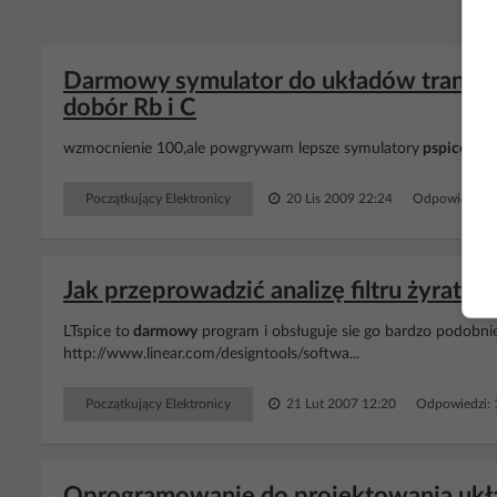
Darmowy symulator do układów tranzys
dobór Rb i C
wzmocnienie 100,ale powgrywam lepsze symulatory
pspice
t-ca
Początkujący Elektronicy
20 Lis 2009 22:24
Odpowiedzi: 
Jak przeprowadzić analizę filtru żyrato
LTspice to
darmowy
program i obsługuje sie go bardzo podobni
http://www.linear.com/designtools/softwa...
Początkujący Elektronicy
21 Lut 2007 12:20
Odpowiedzi:
Oprogramowanie do projektowania ukł