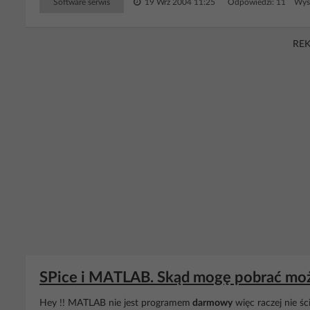
Software serwis
19 Wrz 2004 11:25
Odpowiedzi: 11 Wyśw
RE
SPice i MATLAB. Skąd mogę pobrać moż
Hey !! MATLAB nie jest programem
darmowy
więc raczej nie ś