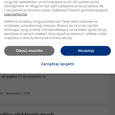
mogą być wyświetlane i przechowywane przez 201 partnerów lub
udostępniane im. Mogą też być wykorzystywane przez tę witrynę. My
i nasi partnerzy możemy używać dokładnych danych geolokalizacyjnych.
Lista partnerów
torowych – alternatywy dla AmiLab,
Niektórzy dostawcy mogą przetwarzać Twoje dane osobowe na
podstawie uzasadnionego interesu. Możesz się na to nie zgodzić,
zmieniając opcje poniżej. Link umożliwiający zarządzanie zgodą lub jej
wycofanie w ramach ustawień dotyczących prywatności i plików cookie
d itd moze na ktoryms takie proste uklady beda dobrze dialac
znajdziesz u dołu tej strony lub w menu witryny.
10 Wyświetleń: 1769
Odrzuć wszystko
Akceptuję
Zarządzaj opcjami
rowego w LTspice?
e do
pspice
LT do poprania tu
 10 Wyświetleń: 2956
adów elektronicznych