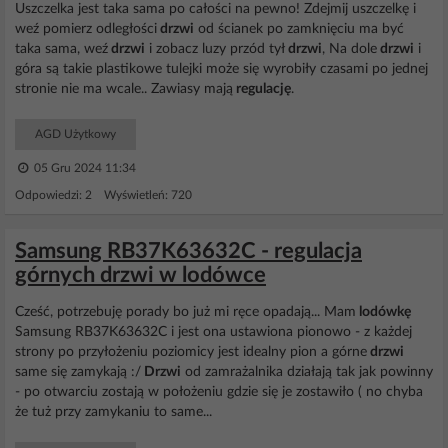
Uszczelka jest taka sama po całości na pewno! Zdejmij uszczelkę i
weź pomierz odległości
drzwi
od ścianek po zamknięciu ma być
taka sama, weź
drzwi
i zobacz luzy przód tył
drzwi
, Na dole
drzwi
i
góra są takie plastikowe tulejki może się wyrobiły czasami po jednej
stronie nie ma wcale.. Zawiasy mają
regulację
.
AGD Użytkowy
05 Gru 2024 11:34
Odpowiedzi: 2 Wyświetleń: 720
Samsung RB37K63632C - regulacja
górnych drzwi w lodówce
Cześć, potrzebuję porady bo już mi ręce opadają... Mam
lodówkę
Samsung RB37K63632C i jest ona ustawiona pionowo - z każdej
strony po przyłożeniu poziomicy jest idealny pion a górne
drzwi
same się zamykają :/
Drzwi
od zamrażalnika działają tak jak powinny
- po otwarciu zostają w położeniu gdzie się je zostawiło ( no chyba
że tuż przy zamykaniu to same...