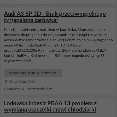
Audi A3 8P 3D - Brak przeciwmgielnego
tył (spalona żarówka)
Naklejki niestety nie z znalazłem w bagażniku. Mam znajomka z
dostępem do programu do znajdywania części (stąd też wiem co
powinno być zamontowane a co jest) Poniżej to co mi wyciągnął po
moim VINie. modelAudi A3 qu. 2.0 TDI A3 Data
produkcji04.10.2006 Rok modelowy2007 typ handlowy8P1BZ9
Kod silnikaBMN Kod przekładniJLY numer napedu osiowego6S
WyposazenieMB...
Samochody Elektryka i elektronika
05 Lut 2020 22:49
Odpowiedzi: 6 Wyświetleń: 6549
Lodówka Indesit PBAA 13 problem z
wymianą uszczelki drzwi chłodziarki