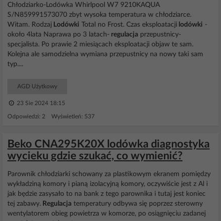
Chłodziarko-Lodówka Whirlpool W7 9210KAQUA
S/N859991573070 zbyt wysoka temperatura w chłodziarce.
Witam. Rodzaj
Lodówki
Total no Frost. Czas eksploatacji
lodówki
-
około 4lata Naprawa po 3 latach-
regulacja
przepustnicy-
specjalista. Po prawie 2 miesiącach eksploatacji objaw te sam.
Kolejna ale samodzielna wymiana przepustnicy na nowy taki sam
typ....
AGD Użytkowy
23 Sie 2024 18:15
Odpowiedzi: 2 Wyświetleń: 537
Beko CNA295K20X lodówka diagnostyka
wycieku gdzie szukać, co wymienić?
Parownik chłodziarki schowany za plastikowym ekranem pomiędzy
wykładziną komory i pianą izolacyjną komory, oczywiście jest z Al i
jak będzie zasysało to na bank z tego parownika i tutaj jest koniec
tej zabawy.
Regulacja
temperatury odbywa się poprzez sterowny
wentylatorem obieg powietrza w komorze, po osiągnięciu zadanej