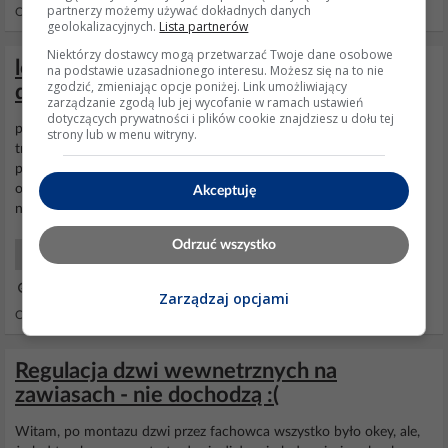
partnerzy możemy używać dokładnych danych
Odpowiedzi: 20 Wyświetleń: 2214
geolokalizacyjnych.
Lista partnerów
Niektórzy dostawcy mogą przetwarzać Twoje dane osobowe
lodówka - doradźcie co jest grane z tymi
na podstawie uzasadnionego interesu. Możesz się na to nie
zgodzić, zmieniając opcje poniżej. Link umożliwiający
drzwiami
zarządzanie zgodą lub jej wycofanie w ramach ustawień
dotyczących prywatności i plików cookie znajdziesz u dołu tej
po zamknięciu
lodówki
drzwi zostają zasysane do tego stopnia, że
strony lub w menu witryny.
trzeba odczekać co najmniej 20 sekund,żeby można było je
ponownie otworzyć. zaraz po zamknięciu nie dają się nawet siłą
oderwać, czy to normalne czy też może jakaś wada.
lodówka
jest
Akceptuję
nowa
Odrzuć wszystko
AGD Początkujący
30 Sie 2010 16:48
Zarządzaj opcjami
Odpowiedzi: 2 Wyświetleń: 1672
Regulacja dzwi wewnetrznych na
zawiasach - nie dochodzą :(
Witam, po montazu dzwi przez fachowca wszystko było okey, ale,