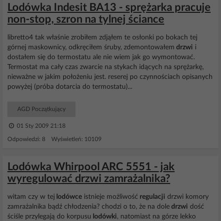
Lodówka Indesit BA13 - sprężarka pracuje
non-stop, szron na tylnej ściance
libretto4 tak właśnie zrobiłem zdjąłem te osłonki po bokach tej
górnej maskownicy, odkręciłem śruby, zdemontowałem
drzwi
i
dostałem się do termostatu ale nie wiem jak go wymontować.
Termostat ma cały czas zwarcie na stykach idących na sprężarkę,
nieważne w jakim położeniu jest. reserej po czynnościach opisanych
powyżej (próba dotarcia do termostatu)...
AGD Początkujący
01 Sty 2009 21:18
Odpowiedzi: 8 Wyświetleń: 10109
Lodówka Whirpool ARC 5551 - jak
wyregulować drzwi zamrażalnika?
witam czy w tej
lodówce
istnieje możliwość
regulacji
drzwi komory
zamrażalnika bądź chłodzenia? chodzi o to, że na dole
drzwi
dość
ściśle przylegają do korpusu
lodówki
, natomiast na górze lekko