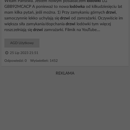
Witam Państwa. Jestem nowym posiadaczem
lodówki
LG
GBB92MCACP A ponieważ to nowa
lodówka
od kilkudziesięciu lat
mam kilka pytań, jeśli można. 1) Przy zamykaniu górnych
drzwi
,
samoczynnie lekko uchylają się
drzwi
od zamrażarki. Oczywiście im
większa siła zamykania/dopchania
drzwi
lodówki tym więcej
roszczelniają się
drzwi
zamrażarki. Filmik na YouTube....
AGD Użytkowy
25 Lip 2023 21:51
Odpowiedzi: 0 Wyświetleń: 1452
REKLAMA