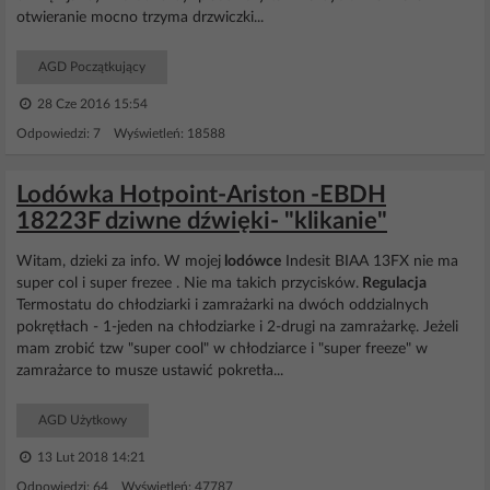
otwieranie mocno trzyma drzwiczki...
AGD Początkujący
28 Cze 2016 15:54
Odpowiedzi: 7 Wyświetleń: 18588
Lodówka Hotpoint-Ariston -EBDH
18223F dziwne dźwięki- "klikanie"
Witam, dzieki za info. W mojej
lodówce
Indesit BIAA 13FX nie ma
super col i super frezee . Nie ma takich przycisków.
Regulacja
Termostatu do chłodziarki i zamrażarki na dwóch oddzialnych
pokrętłach - 1-jeden na chłodziarke i 2-drugi na zamrażarkę. Jeżeli
mam zrobić tzw "super cool" w chłodziarce i "super freeze" w
zamrażarce to musze ustawić pokretła...
AGD Użytkowy
13 Lut 2018 14:21
Odpowiedzi: 64 Wyświetleń: 47787