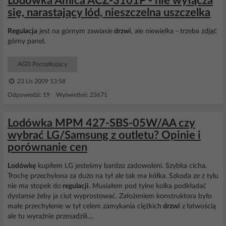
Lodówka Amica ACZ-3101P - nie wyłącza
się, narastający lód, nieszczelna uszczelka
Regulacja
jest na górnym zawiasie
drzwi
, ale niewielka - trzeba zdjąć
górny panel.
AGD Początkujący
23 Lis 2009 13:58
Odpowiedzi: 19 Wyświetleń: 23671
Lodówka MPM 427-SBS-05W/AA czy
wybrać LG/Samsung z outletu? Opinie i
porównanie cen
Lodówkę
kupiłem LG jesteśmy bardzo zadowoleni. Szybka cicha.
Trochę przechylona za dużo na tył ale tak ma kółka. Szkoda ze z tylu
nie ma stopek do
regulacji
. Musiałem pod tylne kolka podkładać
dystanse żeby ja ciut wyprostować. Założeniem konstruktora było
małe przechylenie w tył celem zamykania ciężkich
drzwi
z łatwością
ale tu wyraźnie przesadzili....