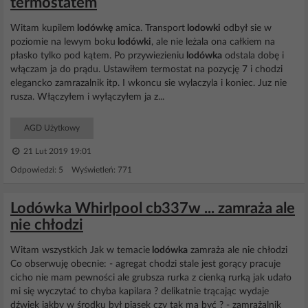
termostatem
Witam kupilem
lodówkę
amica. Transport
lodowki
odbył sie w
poziomie na lewym boku
lodówki
, ale nie leżala ona całkiem na
płasko tylko pod kątem. Po przywiezieniu
lodówka
odstala dobę i
włączam ja do prądu. Ustawiłem termostat na pozycję 7 i chodzi
elegancko zamrazalnik itp. I wkoncu sie wylaczyla i koniec. Juz nie
rusza. Włączyłem i wyłączyłem ja z...
AGD Użytkowy
21 Lut 2019 19:01
Odpowiedzi: 5 Wyświetleń: 771
Lodówka Whirlpool cb337w ... zamraża ale
nie chłodzi
Witam wszystkich Jak w temacie
lodówka
zamraża ale nie chłodzi
Co obserwuję obecnie: - agregat chodzi stale jest gorący pracuje
cicho nie mam pewności ale grubsza rurka z cienką rurką jak udało
mi się wyczytać to chyba kapilara ? delikatnie trącając wydaje
dźwięk jakby w środku był piasek czy tak ma być ? - zamrażalnik