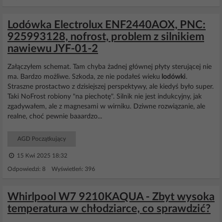
Lodówka Electrolux ENF2440AOX, PNC:
925993128, nofrost, problem z silnikiem
nawiewu JYF-01-2
Załączyłem schemat. Tam chyba żadnej głównej płyty sterującej nie
ma. Bardzo możliwe. Szkoda, ze nie podałeś wieku
lodówki
.
Straszne prostactwo z dzisiejszej perspektywy, ale kiedyś było super.
Taki NoFrost robiony "na piechotę". Silnik nie jest indukcyjny, jak
zgadywałem, ale z magnesami w wirniku. Dziwne rozwiązanie, ale
realne, choć pewnie baaardzo...
AGD Początkujący
15 Kwi 2025 18:32
Odpowiedzi: 8 Wyświetleń: 396
Whirlpool W7 9210KAQUA - Zbyt wysoka
temperatura w chłodziarce, co sprawdzić?