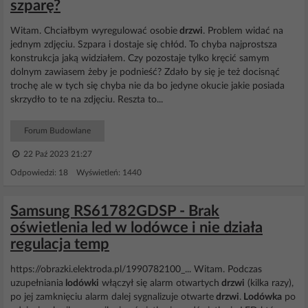
szparę?
Witam. Chciałbym wyregulować osobie
drzwi
. Problem widać na
jednym zdjęciu. Szpara i dostaje się chłód. To chyba najprostsza
konstrukcja jaką widziałem. Czy pozostaje tylko kręcić samym
dolnym zawiasem żeby je podnieść? Zdało by się je też docisnąć
trochę ale w tych się chyba nie da bo jedyne okucie jakie posiada
skrzydło to te na zdjęciu. Reszta to...
Forum Budowlane
22 Paź 2023 21:27
Odpowiedzi: 18 Wyświetleń: 1440
Samsung RS61782GDSP - Brak
oświetlenia led w lodówce i nie działa
regulacja temp
https://obrazki.elektroda.pl/1990782100_... Witam. Podczas
uzupełniania
lodówki
włączył się alarm otwartych
drzwi
(kilka razy),
po jej zamknięciu alarm dalej sygnalizuje otwarte
drzwi
.
Lodówka
po