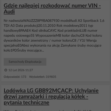
Gdzie najlepiej rozkodować numer VIN -
Audi
Nr nadwoziaWAUZZZ8P9BA087930 modelAudi A3 Sportback 1,6
TDI A3 Data produkcji20.11.2010 Rok modelowy2011 typ
handlowy8PAAE4 Kod silnikaCAYC Kod przekładniLUB numer
napedu osiowego5S WyposazenieMB kolor dachuC8 Kod koloru
dywaników kolor zewnetrzny / numer koloruC8 / Y3J Wersja
specjalnaE0Abez wykonania na akcję Zamykane śruby mocujące
koło1PDŚruby mocujące...
Samochody Eksploatacja
12 Lut 2026 11:27
Odpowiedzi: 173 Wyświetleń: 319835
Lodówka LG GBB92MCACP: Uchylanie
drzwi zamrażarki i regulacja kółek -
pytania techniczne