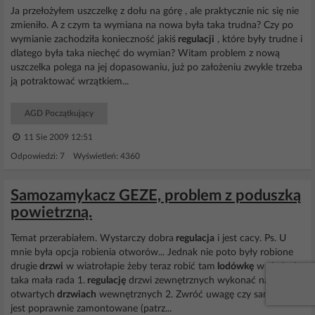
Ja przełożyłem uszczelkę z dołu na górę , ale praktycznie nic się nie
zmieniło. A z czym ta wymiana na nowa była taka trudna? Czy po
wymianie zachodziła konieczność jakiś
regulacji
, które były trudne i
dlatego była taka niechęć do wymian? Witam problem z nową
uszczelka polega na jej dopasowaniu, już po założeniu zwykle trzeba
ją potraktować wrzątkiem...
AGD Początkujący
11 Sie 2009 12:51
Odpowiedzi: 7 Wyświetleń: 4360
Samozamykacz GEZE, problem z poduszką
powietrzną.
Temat przerabiałem. Wystarczy dobra
regulacja
i jest cacy. Ps. U
mnie była opcja robienia otworów... Jednak nie poto były robione
drugie
drzwi
w wiatrołapie żeby teraz robić tam
lodówkę
w zimie. I
taka mała rada 1.
regulację
drzwi zewnętrznych wykonać na
otwartych
drzwiach
wewnętrznych 2. Zwróć uwagę czy samo ramię
jest poprawnie zamontowane (patrz...