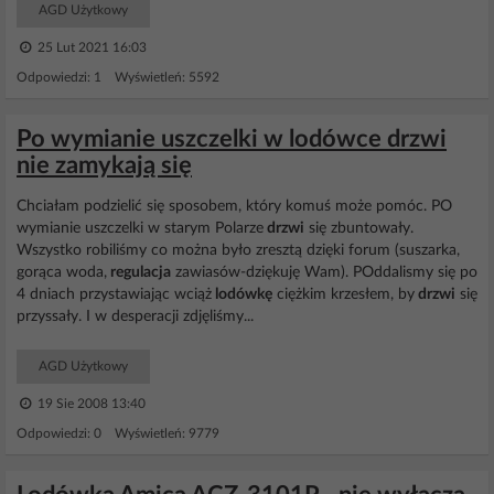
AGD Użytkowy
25 Lut 2021 16:03
Odpowiedzi: 1 Wyświetleń: 5592
Po wymianie uszczelki w lodówce drzwi
nie zamykają się
Chciałam podzielić się sposobem, który komuś może pomóc. PO
wymianie uszczelki w starym Polarze
drzwi
się zbuntowały.
Wszystko robiliśmy co można było zresztą dzięki forum (suszarka,
gorąca woda,
regulacja
zawiasów-dziękuję Wam). POddalismy się po
4 dniach przystawiając wciąż
lodówkę
ciężkim krzesłem, by
drzwi
się
przyssały. I w desperacji zdjęliśmy...
AGD Użytkowy
19 Sie 2008 13:40
Odpowiedzi: 0 Wyświetleń: 9779