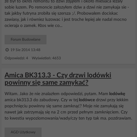
że był to okres remontu to dzwi zdjąłem i około miesiaca lezaly
sobie luzem. Po remoncie załozyłem dziw a dzwi nie zamykaja sie -
tak jakby futryna zrobiła się szersza ;/. Probowalem dociskac
zawiasy, jak i równiez luzowac i jest troche lepiej ale nadal mocno
ocieraja o zamek. Ktos wie co...
Forum Budowlane
19 Sie 2014 13:48
Odpowiedzi: 4 Wyświetleń: 4653
Amica BK313.3 - Czy drzwi lodówki
powinny się same zamykać?
Witam. Jako że nie znalazłem odpowiedzi, pytam. Mam
lodówkę
amica bk313.3 do zabudowy. Czy w tej
lodówce
drzwi przy lekkim
popchnięciu powinny się same zamknąć? Moje nie zamykają się
nawet jak zatrzymają się na 2 cm przed pełnym zamknięciem. Czy
to kwestia wypoziomowania/wady/czy ten typ tak ma. pozdrawiam.
AGD Użytkowy