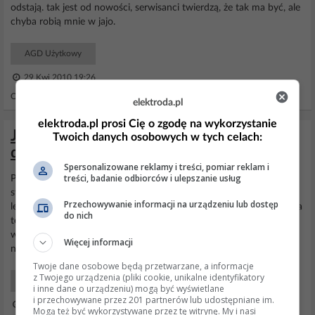
odstają. tak jest od nowości, serwisanci twierdzą, że tak ma być, ale
chyba robią mnie w jajo.
AGD Użytkowy
29 Kwi 2010 19:26
Odpowiedzi: 0 Wyświetleń: 4442
elektroda.pl
elektroda.pl prosi Cię o zgodę na wykorzystanie
Jak wyregulować owalny rygiel w
Twoich danych osobowych w tych celach:
drzwiach balkonowych, by uniknąć oporu?
Spersonalizowane reklamy i treści, pomiar reklam i
treści, badanie odbiorców i ulepszanie usług
Przy otwieraniu prawego skrzydła
drzwi
balkonowych skrzydło
stawia opór i w pewnej pozycji przeskoczy i póżniej otwiera się już
Przechowywanie informacji na urządzeniu lub dostęp
lekko. Zauważyłem , że powodem tej sytuacji jest zbyt niska pozycja
do nich
tego metalowego owalnego rygla ( zaznaczyłem go żółtą strzałką)
względem tego metalowego docisku. Żeby skrzydło otwierało się
Więcej informacji
normalnie muszę klamkę dać nie...
Twoje dane osobowe będą przetwarzane, a informacje
z Twojego urządzenia (pliki cookie, unikalne identyfikatory
Ogólny techniczny
i inne dane o urządzeniu) mogą być wyświetlane
i przechowywane przez 201 partnerów lub udostępniane im.
08 Gru 2025 11:14
Mogą też być wykorzystywane przez tę witrynę. My i nasi