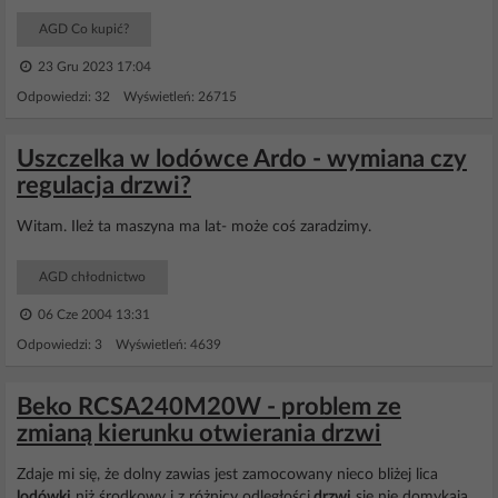
AGD Co kupić?
23 Gru 2023 17:04
Odpowiedzi: 32 Wyświetleń: 26715
Uszczelka w lodówce Ardo - wymiana czy
regulacja drzwi?
Witam. Ileż ta maszyna ma lat- może coś zaradzimy.
AGD chłodnictwo
06 Cze 2004 13:31
Odpowiedzi: 3 Wyświetleń: 4639
Beko RCSA240M20W - problem ze
zmianą kierunku otwierania drzwi
Zdaje mi się, że dolny zawias jest zamocowany nieco bliżej lica
lodówki
niż środkowy i z różnicy odległości
drzwi
się nie domykają.