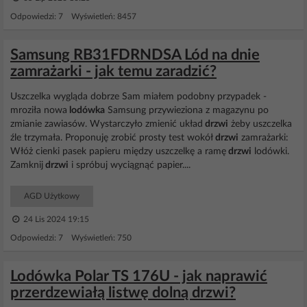
Odpowiedzi: 7 Wyświetleń: 8457
Samsung RB31FDRNDSA Lód na dnie
zamrażarki - jak temu zaradzić?
Uszczelka wygląda dobrze Sam miałem podobny przypadek -
mroziła nowa
lodówka
Samsung przywieziona z magazynu po
zmianie zawiasów. Wystarczyło zmienić układ
drzwi
żeby uszczelka
źle trzymała. Proponuję zrobić prosty test wokół
drzwi
zamrażarki:
Włóż cienki pasek papieru między uszczelkę a ramę
drzwi
lodówki.
Zamknij
drzwi
i spróbuj wyciągnąć papier....
AGD Użytkowy
24 Lis 2024 19:15
Odpowiedzi: 7 Wyświetleń: 750
Lodówka Polar TS 176U - jak naprawić
przerdzewiałą listwę dolną drzwi?