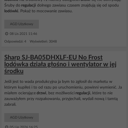
Śruby do
regulacji
dolnego zawiasu czasem znajdują się od spodu
lodówki
. Pokaż to mocowanie zawiasu.
AGD Użytkowy
08 Lis 2021 11:46
Odpowiedzi: 4 Wyświetleń: 3048
Sharp SJ-BA05DHXLF-EU No Frost
lodówka działa głośno i wentylator w jej
środku
Jeśli jest to wada produkcyjna ja bym to zgłosił do marketu w
którym kupiłeś i to od razu po uruchomieniu, powinni wymienić. Ja
miałem ocierające
drzwi
, bez możliwości
regulacji
, które to nie
zauważyłem przy rozpakowaniu, przyjechali, wydali nową i tamtą
zabrali.
AGD Użytkowy
05 Lip 2026 16:25