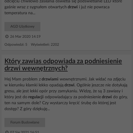
odcięciu chwilowo zasilania oświetla się podświetlanie LED które
gaśnie wraz z sygnałem otwartych
drzwi
i już nie powraca
temperatura na...
AGD Użytkowy
26 Mar 2020 14:19
Odpowiedzi: 5 Wyświetleń: 2202
Który zawias odpowiada za podniesienie
drzwi wewnętrznych?
Hej Mam problem z
drzwiami
wewnętrznymi. Jak widać na zdjęciu
w kierunku klamki lekko opadają
drzwi
. Ogólnie jeszcze nie dotykają
gresu, ale jest lekki opór przy zamykaniu. Widzę, że są 3 zawiasy i
który jest do
regulacji
odpowiadający za podniesienie
drzwi
do góry,
ten na samym dole? Czy wystarczy kręcić śrubę do której jest
dostęp? Z góry dziękuję...
Forum Budowlane
07 Sie 2021 16:51