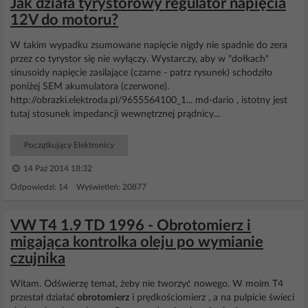
Jak działa tyrystorowy regulator napięcia
12V do motoru?
W takim wypadku zsumowane napięcie nigdy nie spadnie do zera
przez co tyrystor się nie wyłączy. Wystarczy, aby w "dołkach"
sinusoidy napięcie zasilające (czarne - patrz rysunek) schodziło
poniżej SEM akumulatora (czerwone).
http://obrazki.elektroda.pl/9655564100_1... md-dario , istotny jest
tutaj stosunek impedancji wewnętrznej prądnicy...
Początkujący Elektronicy
14 Paź 2014 18:32
Odpowiedzi: 14 Wyświetleń: 20877
VW T4 1.9 TD 1996 - Obrotomierz i
migająca kontrolka oleju po wymianie
czujnika
Witam. Odświerzę temat, żeby nie tworzyć nowego. W moim T4
przestał działać
obrotomierz
i prędkościomierz , a na pulpicie świeci