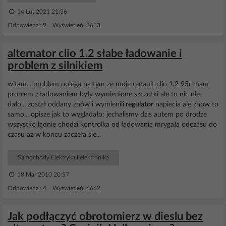
14 Lut 2021 21:36
Odpowiedzi: 9 Wyświetleń: 3633
alternator clio 1.2 słabe ładowanie i
problem z silnikiem
witam... problem polega na tym ze moje renault clio 1.2 95r mam
problem z ładowaniem były wymienione szczotki ale to nic nie
dało... został oddany znów i wymienili
regulator
napiecia ale znow to
samo... opisze jak to wygladało: jechalismy dzis autem po drodze
wszystko łądnie chodzi kontrolka od ładowania mrygała odczasu do
czasu az w koncu zaczeła sie...
Samochody Elektryka i elektronika
18 Mar 2010 20:57
Odpowiedzi: 4 Wyświetleń: 6662
Jak podłączyć obrotomierz w dieslu bez