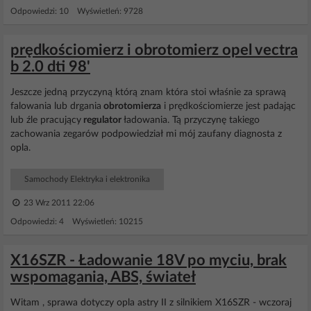
Odpowiedzi: 10 Wyświetleń: 9728
prędkościomierz i obrotomierz opel vectra
b 2.0 dti 98'
Jeszcze jedną przyczyną którą znam która stoi właśnie za sprawą
falowania lub drgania
obrotomierza
i prędkościomierze jest padając
lub źle pracujący
regulator
ładowania. Tą przyczynę takiego
zachowania zegarów podpowiedział mi mój zaufany diagnosta z
opla.
Samochody Elektryka i elektronika
23 Wrz 2011 22:06
Odpowiedzi: 4 Wyświetleń: 10215
X16SZR - Ładowanie 18V po myciu, brak
wspomagania, ABS, świateł
Witam , sprawa dotyczy opla astry II z silnikiem X16SZR - wczoraj