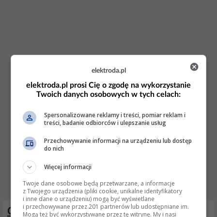
elektroda.pl
elektroda.pl prosi Cię o zgodę na wykorzystanie
Twoich danych osobowych w tych celach:
Spersonalizowane reklamy i treści, pomiar reklam i
treści, badanie odbiorców i ulepszanie usług
Przechowywanie informacji na urządzeniu lub dostęp
do nich
Więcej informacji
Twoje dane osobowe będą przetwarzane, a informacje
z Twojego urządzenia (pliki cookie, unikalne identyfikatory
i inne dane o urządzeniu) mogą być wyświetlane
i przechowywane przez 201 partnerów lub udostępniane im.
Corsa 1.5 D Isuzu - brak działania
Mogą też być wykorzystywane przez tę witrynę. My i nasi