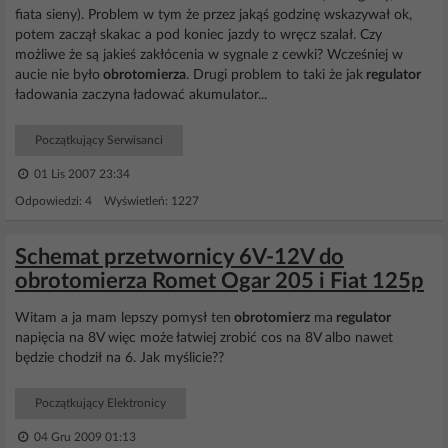
fiata sieny). Problem w tym że przez jakąś godzinę wskazywał ok,
potem zaczął skakac a pod koniec jazdy to wręcz szalał. Czy
możliwe że są jakieś zakłócenia w sygnale z cewki? Wcześniej w
aucie nie było
obrotomierza
. Drugi problem to taki że jak
regulator
ładowania zaczyna ładować akumulator...
Początkujący Serwisanci
01 Lis 2007 23:34
Odpowiedzi: 4 Wyświetleń: 1227
Schemat przetwornicy 6V-12V do
obrotomierza Romet Ogar 205 i Fiat 125p
Witam a ja mam lepszy pomysł ten
obrotomierz
ma
regulator
napięcia na 8V więc może łatwiej zrobić cos na 8V albo nawet
będzie chodził na 6. Jak myślicie??
Początkujący Elektronicy
04 Gru 2009 01:13