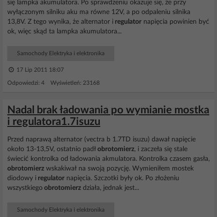
się lampka akumulatora. Po sprawdzeniu okazuje się, że przy
wyłączonym silniku aku ma równe 12V, a po odpaleniu silnika
13,8V. Z tego wynika, że alternator i
regulator
napięcia powinien być
ok, więc skąd ta lampka akumulatora...
Samochody Elektryka i elektronika
17 Lip 2011 18:07
Odpowiedzi: 4 Wyświetleń: 23168
Nadal brak ładowania po wymianie mostka
i regulatora1.7isuzu
Przed naprawą alternator (vectra b 1.7TD isuzu) dawał napięcie
około 13-13,5V, ostatnio padł
obrotomierz
, i zaczeła się stale
świecić kontrolka od ładowania akmulatora. Kontrolka czasem gasła,
obrotomierz
wskakiwał na swoją pozycję. Wymieniłem mostek
diodowy i
regulator
napięcia. Szczotki były ok. Po złożeniu
wszystkiego
obrotomierz
działa, jednak jest...
Samochody Elektryka i elektronika