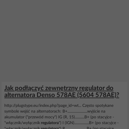
Jak podłączyć zewnętrzny regulator do
alternatora Denso 578AE (5604 578AE)?
http://plugstype.eu/index.php?page_id=wt... Często spotykane
symbole wejść na alternatorach: B+.......................wyjście na
akumulator ("przewód mocy") IG (R, 15)...........B+ (po stacyjce -
"włącznik/wyłącznik
regulatora
") I (IGN).................B+ (po stacyjce -
"włącznik/wyłącznik
regulatora
") R.........................B+ (po stacyjce...