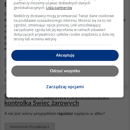
obrotomierza po wymianie alternatora
partnerzy możemy używać dokładnych danych
geolokalizacyjnych.
Lista partnerów
Co do
obrotomierza
to fachowiec zawalił. Wsadzony został
Niektórzy dostawcy mogą przetwarzać Twoje dane osobowe
na podstawie uzasadnionego interesu. Możesz się na to nie
obrotomierz
z benzyniaka a Ty masz diesla. Alternatory z diesla maja
zgodzić, zmieniając opcje poniżej. Link umożliwiający
wyjście W do którego podłączony jest
obrotomierz
. Jedynym
zarządzanie zgodą lub jej wycofanie w ramach ustawień
rozwiązaniem w tym wypadku jest dolutowanie przewodu pod
dotyczących prywatności i plików cookie znajdziesz u dołu tej
jedno z wyjść uzwojeń (przed mostkiem lub diodami
strony lub w menu witryny.
prostowniczymi) i do tego podłączyć
obrotomierz
. A jak tam
regulator
...
Akceptuję
Samochody Elektryka i elektronika
Odrzuć wszystko
27 Sty 2010 05:57
Odpowiedzi: 5 Wyświetleń: 3178
Zarządzaj opcjami
Opel Vivaro - Szalejący obrotomierz i
kontrolka Swiec żarowych
A nie jest winny przypadkiem
regulator
napięcia w altku?
Samochody Początkujący