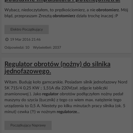
Wybacz, niedoczytałem, to prędkościomierz, a nie
obrotomierz
. Mój
błąd, przepraszam Zresztą
obrotomierz
działa trochę inaczej :P
Elektro Początkujący
19 Mar 2016 21:46
Odpowiedzi: 10 Wyświetleń: 2037
Regulator obrotów (nożny) do silnika
jednofazowego.
Witam. Buduję koło garncarskie. Posiadam silnik jednofazowy Nord
SK 71S/4 0,25 KW ; 1,51A dla 220V(zał. zdjęcie tabliczki
znamionowej ). Jako
regulator
obrotów podłączyłem nożny pedał
maszyny do szycia (Łucznik) z tego co wiem max. natężenie tego
urządzenia to 0,5 A. Niestety po kilku minutach pracy silnika (ok. 5
minut) cewka (?!) w nożnym
regulatorze
...
Początkujący Naprawy