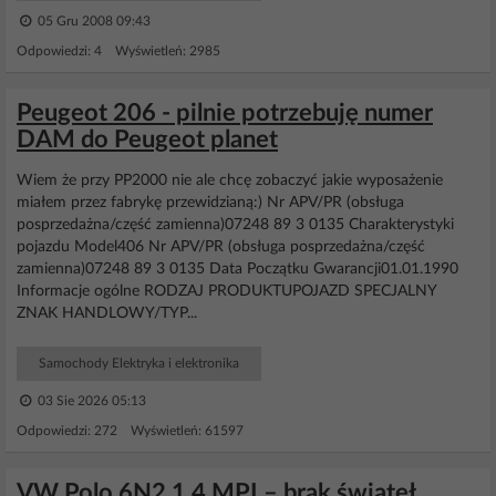
05 Gru 2008 09:43
Odpowiedzi: 4 Wyświetleń: 2985
Peugeot 206 - pilnie potrzebuję numer
DAM do Peugeot planet
Wiem że przy PP2000 nie ale chcę zobaczyć jakie wyposażenie
miałem przez fabrykę przewidzianą:) Nr APV/PR (obsługa
posprzedażna/część zamienna)07248 89 3 0135 Charakterystyki
pojazdu Model406 Nr APV/PR (obsługa posprzedażna/część
zamienna)07248 89 3 0135 Data Początku Gwarancji01.01.1990
Informacje ogólne RODZAJ PRODUKTUPOJAZD SPECJALNY
ZNAK HANDLOWY/TYP...
Samochody Elektryka i elektronika
03 Sie 2026 05:13
Odpowiedzi: 272 Wyświetleń: 61597
VW Polo 6N2 1.4 MPI – brak świateł