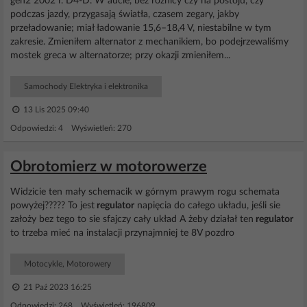
gen2 2002 r. D4-D. W aucie, bez różnicy czy na postoju, czy
podczas jazdy, przygasają światła, czasem zegary, jakby
przeładowanie; miał ładowanie 15,6–18,4 V, niestabilne w tym
zakresie. Zmieniłem alternator z mechanikiem, bo podejrzewaliśmy
mostek greca w alternatorze; przy okazji zmieniłem...
Samochody Elektryka i elektronika
13 Lis 2025 09:40
Odpowiedzi: 4 Wyświetleń: 270
Obrotomierz w motorowerze
Widzicie ten mały schemacik w górnym prawym rogu schemata
powyżej????? To jest
regulator
napięcia do całego układu, jeśli sie
założy bez tego to sie sfajczy cały układ A żeby działał ten
regulator
to trzeba mieć na instalacji przynajmniej te 8V pozdro
Motocykle, Motorowery
21 Paź 2023 16:25
Odpowiedzi: 268 Wyświetleń: 196809