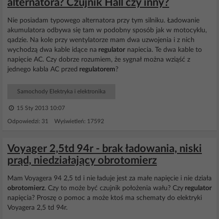
alternatora? Czujnik Hall czy inny?
Nie posiadam typowego alternatora przy tym silniku. Ładowanie
akumulatora odbywa się tam w podobny sposób jak w motocyklu,
qadzie. Na kole przy wentylatorze mam dwa uzwojenia i z nich
wychodzą dwa kable idące na
regulator
napiecia. Te dwa kable to
napięcie AC. Czy dobrze rozumiem, że sygnał można wziąść z
jednego kabla AC przed
regulatorem
?
Samochody Elektryka i elektronika
15 Sty 2013 10:07
Odpowiedzi: 31 Wyświetleń: 17592
Voyager 2,5td 94r - brak ładowania, niski
prąd, niedziałający obrotomierz
Mam Voyagera 94 2,5 td i nie ładuje jest za małe napięcie i nie działa
obrotomierz
. Czy to może być czujnik położenia wału? Czy
regulator
napięcia? Proszę o pomoc a może ktoś ma schematy do elektryki
Voyagera 2,5 td 94r.