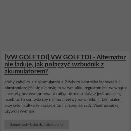
[VW GOLF TDI] VW GOLF TDI - Alternator
nie ładuje, jak połączyć wzbudnik z
akumulatorem?
gruby kabel to + z akumulatora a 2 żyły to kontrolka ładowania i
obrotomierz
jeśli się nie mylę to w tym altku
regulator
jest wewnątrz
i niestety bez wymontowania altka nic nie zdziałasz jeśli uda ci się
rozebrać to sprawdź czy nie ma przerwy na wirniku ja tak miałem
przy swoim altku w passacie tdi najlepiej jak radzi Viper poszukaj
używki i wymień
Samochody Elektryka i elektronika