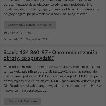
zaobserwowac po przekręceniu kluczyka na zaplon. Czasami
obrotomierz
zostaje zawieszony wtedy w max położeniu. Nic
prostszego demontujemy zegary-licznik jak kto woli i przekręcamy
do góry nogami po powrocie wskazówki na swoje miejsce...
Samochody Elektryka i elektronika
24 Lis 2023 21:45
Odpowiedzi: 20 Wyświetleń: 7491
Scania 124 360 '97 - Obrotomierz zaniża
obroty, co sprawdzić?
Mam od około roku problem z
obrotomierzem
. Problem polega na
tym że wskazuje niższe obroty niż rzeczywiście są. Np normalnie
przy 90km/h jest około 1500obr. a mi wskazuje ok. 1100 albo pełne
obroty wynosiły 2300 teraz jest 1600. Z ładowaniem wszystko jest
OK.
Regulator
był zakładany nowy ale też nic nie pomagało. Niby w
niczym to nie przeszkadza, a...
Samochody Ciężarowe