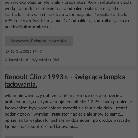
po wycieku oleju umyłem silnik preparatem Akra i spłukałem ciepłą
wodą pod niskim ciśnieniem , po odpaleniu silnika nie zgasła
kontrolka ładowania i brak było wspomagania , świeciła kontrolka
ABS i nie było świateł mijania. Dziś odpaliłem , kontrolka zgasła ale
po chwili
obrotomierz
na...
Samochody Elektryka i elektronika
19 Gru 2023 17:47
Odpowiedzi: 6 Wyświetleń: 384
Renoult Clio z 1993 r. - święcąca lampka
ładowania.
witam nie wiem czy dobrze trafiłem ale moze cos pomozecie...
problem polega na tym ze moje renault clio 1.2 95r mam problem z
ładowaniem były wymienione szczotki ale to nic nie dało... został
oddany znów i wymienili
regulator
napiecia ale znow to samo...
opisze jak to wygladało: jechalismy dzis autem po drodze wszystko
łądnie chodzi kontrolka od ładowania...