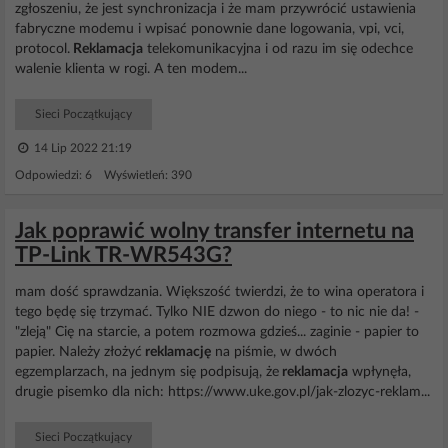
zgłoszeniu, że jest synchronizacja i że mam przywrócić ustawienia
fabryczne modemu i wpisać ponownie dane logowania, vpi, vci,
protocol.
Reklamacja
telekomunikacyjna i od razu im się odechce
walenie klienta w rogi. A ten modem...
Sieci Początkujący
14 Lip 2022 21:19
Odpowiedzi: 6 Wyświetleń: 390
Jak poprawić wolny transfer internetu na
TP-Link TR-WR543G?
mam dość sprawdzania. Większość twierdzi, że to wina operatora i
tego będę się trzymać. Tylko NIE dzwon do niego - to nic nie da! -
"zleją" Cię na starcie, a potem rozmowa gdzieś... zaginie - papier to
papier. Należy złożyć
reklamację
na piśmie, w dwóch
egzemplarzach, na jednym się podpisują, że
reklamacja
wpłynęła,
drugie pisemko dla nich: https://www.uke.gov.pl/jak-zlozyc-reklam...
Sieci Początkujący