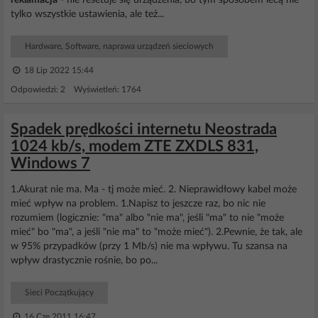
reklamacja
- nie resetuje się urządzenia, bo tym sposobem lecą nie
tylko wszystkie ustawienia, ale też...
Hardware, Software, naprawa urządzeń sieciowych
18 Lip 2022 15:44
Odpowiedzi: 2 Wyświetleń: 1764
Spadek prędkości internetu Neostrada
1024 kb/s, modem ZTE ZXDLS 831,
Windows 7
1.Akurat nie ma. Ma - tj może mieć. 2. Nieprawidłowy kabel może
mieć wpływ na problem. 1.Napisz to jeszcze raz, bo nic nie
rozumiem (logicznie: "ma" albo "nie ma", jeśli "ma" to nie "może
mieć" bo "ma", a jeśli "nie ma" to "może mieć"). 2.Pewnie, że tak, ale
w 95% przypadków (przy 1 Mb/s) nie ma wpływu. Tu szansa na
wpływ drastycznie rośnie, bo po...
Sieci Początkujący
16 Cze 2011 16:47