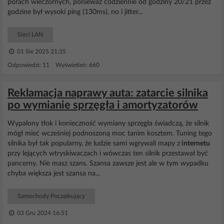
porach wieczornych, ponieważ codziennie od godziny 20/21 przez
godzine był wysoki ping (130ms), no i jitter...
Sieci LAN
01 Sie 2025 21:35
Odpowiedzi: 11 Wyświetleń: 660
Reklamacja naprawy auta: zatarcie silnika
po wymianie sprzęgła i amortyzatorów
Wypalony tłok i konieczność wymiany sprzęgła świadczą, że silnik
mógł mieć wcześniej podnoszoną moc tanim kosztem. Tuning tego
silnika był tak popularny, że ludzie sami wgrywali mapy z
internetu
przy lejących wtryskiwaczach i wówczas ten silnik przestawał być
pancerny. Nie masz szans. Szansa zawsze jest ale w tym wypadku
chyba większa jest szansa na...
Samochody Początkujący
03 Gru 2024 16:51