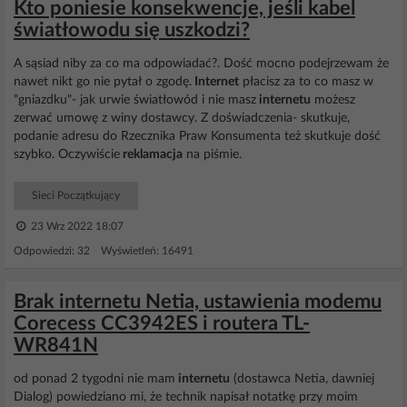
Kto poniesie konsekwencje, jeśli kabel
światłowodu się uszkodzi?
A sąsiad niby za co ma odpowiadać?. Dość mocno podejrzewam że
nawet nikt go nie pytał o zgodę.
Internet
płacisz za to co masz w
"gniazdku"- jak urwie światłowód i nie masz
internetu
możesz
zerwać umowę z winy dostawcy. Z doświadczenia- skutkuje,
podanie adresu do Rzecznika Praw Konsumenta też skutkuje dość
szybko. Oczywiście
reklamacja
na piśmie.
Sieci Początkujący
23 Wrz 2022 18:07
Odpowiedzi: 32 Wyświetleń: 16491
Brak internetu Netia, ustawienia modemu
Corecess CC3942ES i routera TL-
WR841N
od ponad 2 tygodni nie mam
internetu
(dostawca Netia, dawniej
Dialog) powiedziano mi, że technik napisał notatkę przy moim