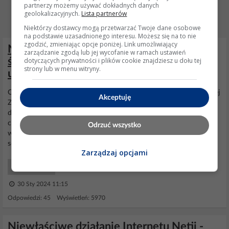
partnerzy możemy używać dokładnych danych
geolokalizacyjnych.
Lista partnerów
Niektórzy dostawcy mogą przetwarzać Twoje dane osobowe
na podstawie uzasadnionego interesu. Możesz się na to nie
zgodzić, zmieniając opcje poniżej. Link umożliwiający
Niska prędkość internetu
zarządzanie zgodą lub jej wycofanie w ramach ustawień
światłowodowego 300mbps na
dotyczących prywatności i plików cookie znajdziesz u dołu tej
strony lub w menu witryny.
urządzeniach
Ogólnie nie chce tam problemów im robic z
reklamacjami
i tak dalej
Akceptuję
Zatem nie bądź zdziwiony, że zamkną ci zlecenie i spławią na
drzewo. Tylko i wyłącznie
reklamacja
na piśmie może ich zmusić do
czegokolwiek, ba tylko i wyłącznie
reklamacja
może na nich
Odrzuć wszystko
wymusić określone działania. Zgłaszanie, to z powodzeniem można
sobie zadzwonić na 0700 i w podobny...
Zarządzaj opcjami
Sieci WiFi
30 Sty 2024 11:15
Odpowiedzi: 45 Wyświetleń: 5970
Niewłaściwe działanie Internetu Netii -