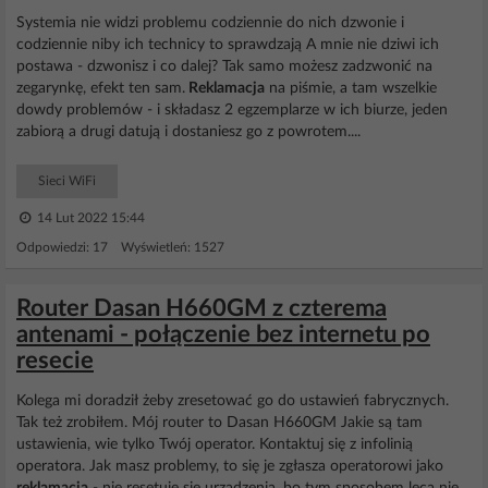
Systemia nie widzi problemu codziennie do nich dzwonie i
codziennie niby ich technicy to sprawdzają A mnie nie dziwi ich
postawa - dzwonisz i co dalej? Tak samo możesz zadzwonić na
zegarynkę, efekt ten sam.
Reklamacja
na piśmie, a tam wszelkie
dowdy problemów - i składasz 2 egzemplarze w ich biurze, jeden
zabiorą a drugi datują i dostaniesz go z powrotem....
Sieci WiFi
14 Lut 2022 15:44
Odpowiedzi: 17 Wyświetleń: 1527
Router Dasan H660GM z czterema
antenami - połączenie bez internetu po
resecie
Kolega mi doradził żeby zresetować go do ustawień fabrycznych.
Tak też zrobiłem. Mój router to Dasan H660GM Jakie są tam
ustawienia, wie tylko Twój operator. Kontaktuj się z infolinią
operatora. Jak masz problemy, to się je zgłasza operatorowi jako