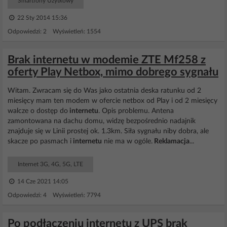
Smartfony Użytkowy
22 Sty 2014 15:36
Odpowiedzi: 2 Wyświetleń: 1554
Brak internetu w modemie ZTE Mf258 z
oferty Play Netbox, mimo dobrego sygnału
Witam. Zwracam się do Was jako ostatnia deska ratunku od 2
miesięcy mam ten modem w ofercie netbox od Play i od 2 miesięcy
walcze o dostęp do
internetu
. Opis problemu. Antena
zamontowana na dachu domu, widzę bezpośrednio nadajnik
znajduje się w Linii prostej ok. 1.3km. Siła sygnału niby dobra, ale
skacze po pasmach i
internetu
nie ma w ogóle.
Reklamacja
...
Internet 3G, 4G, 5G, LTE
14 Cze 2021 14:05
Odpowiedzi: 4 Wyświetleń: 7794
Po podłączeniu internetu z UPS brak