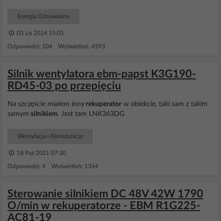
Energia Odnawialna
03 Lis 2024 15:01
Odpowiedzi: 104 Wyświetleń: 4593
Silnik wentylatora ebm-papst K3G190-
RD45-03 po przepięciu
Na szczęście miałem inny
rekuperator
w obiekcie, taki sam z takim
samym
silnikiem
. Jest tam LNK363DG
Wentylacja i Klimatyzacja
18 Paź 2021 07:30
Odpowiedzi: 4 Wyświetleń: 1344
Sterowanie silnikiem DC 48V 42W 1790
O/min w rekuperatorze - EBM R1G225-
AC81-19