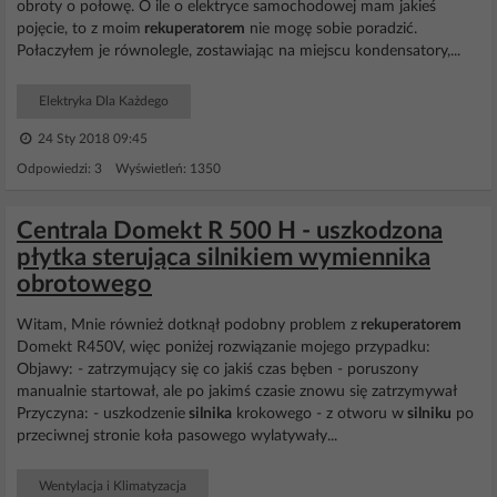
obroty o połowę. O ile o elektryce samochodowej mam jakieś
pojęcie, to z moim
rekuperatorem
nie mogę sobie poradzić.
Połaczyłem je równolegle, zostawiając na miejscu kondensatory,...
Elektryka Dla Każdego
24 Sty 2018 09:45
Odpowiedzi: 3 Wyświetleń: 1350
Centrala Domekt R 500 H - uszkodzona
płytka sterująca silnikiem wymiennika
obrotowego
Witam, Mnie również dotknął podobny problem z
rekuperatorem
Domekt R450V, więc poniżej rozwiązanie mojego przypadku:
Objawy: - zatrzymujący się co jakiś czas bęben - poruszony
manualnie startował, ale po jakimś czasie znowu się zatrzymywał
Przyczyna: - uszkodzenie
silnika
krokowego - z otworu w
silniku
po
przeciwnej stronie koła pasowego wylatywały...
Wentylacja i Klimatyzacja