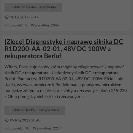
Elektro Maszyny i Urządzenia
18 Lis 2017 09:47
Odpowiedzi: 3 Wyświetleń: 2046
[Zlecę] Diagnostykę i naprawę silnika DC
R1D200-AA-02-01, 48V DC 100W z
rekuperatora Berluf
Witam, Poszukuję osoby która mogłaby zdiagnozować / naprawić
silnik
DC z
rekuperatora
. Uszkodzony
silnik
DC z
rekuperatora
Berluf. Parametry: R1D200-AA-02-01, 48V DC 100W. Efekt - nie
działa, wyzwala bezpiecznik Po dokonaniu pomiarów miernikiem:
pomiędzy żółtym a niebieskim = żółty a czerwony = około 215-220
k Ohm pomiędzy niebieskim i czerwonym =...
Elektrotechnika Elektryka Bazar
09 Maj 2022 20:40
Odpowiedzi: 10 Wyświetleń: 2217