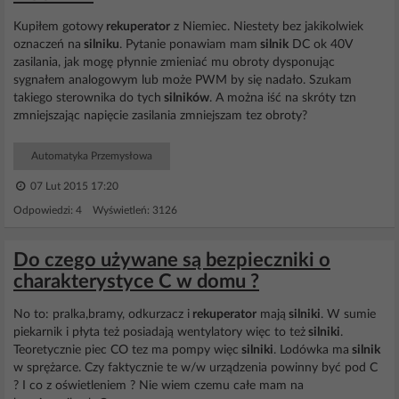
Kupiłem gotowy
rekuperator
z Niemiec. Niestety bez jakikolwiek
oznaczeń na
silniku
. Pytanie ponawiam mam
silnik
DC ok 40V
zasilania, jak mogę płynnie zmieniać mu obroty dysponując
sygnałem analogowym lub może PWM by się nadało. Szukam
takiego sterownika do tych
silników
. A można iść na skróty tzn
zmniejszając napięcie zasilania zmniejszam tez obroty?
Automatyka Przemysłowa
07 Lut 2015 17:20
Odpowiedzi: 4 Wyświetleń: 3126
Do czego używane są bezpieczniki o
charakterystyce C w domu ?
No to: pralka,bramy, odkurzacz i
rekuperator
mają
silniki
. W sumie
piekarnik i płyta też posiadają wentylatory więc to też
silniki
.
Teoretycznie piec CO tez ma pompy więc
silniki
. Lodówka ma
silnik
w sprężarce. Czy faktycznie te w/w urządzenia powinny być pod C
? I co z oświetleniem ? Nie wiem czemu całe mam na