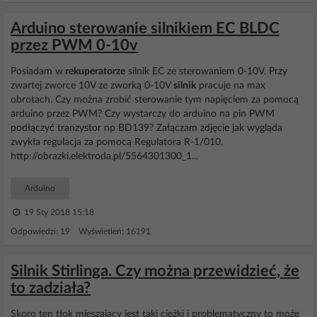
Arduino sterowanie silnikiem EC BLDC
przez PWM 0-10v
Posiadam w
rekuperatorze
silnik EC ze sterowaniem 0-10V. Przy
zwartej zworce 10V ze zworką 0-10V
silnik
pracuje na max
obrotach. Czy można zrobić sterowanie tym napięciem za pomocą
arduino przez PWM? Czy wystarczy do arduino na pin PWM
podłączyć tranzystor np BD139? Załączam zdjęcie jak wygląda
zwykła regulacja za pomocą Regulatora R-1/010.
http://obrazki.elektroda.pl/5564301300_1...
Arduino
19 Sty 2018 15:18
Odpowiedzi: 19 Wyświetleń: 16191
Silnik Stirlinga. Czy można przewidzieć, że
to zadziała?
Skoro ten tłok mieszający jest taki ciężki i problematyczny to może