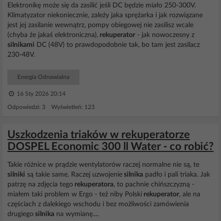
Elektronikę może się da zasilić jeśli DC będzie miało 250-300V.
Klimatyzator niekoniecznie, zależy jaka sprężarka i jak rozwiązane
jest jej zasilanie wewnątrz, pompy obiegowej nie zasilisz wcale
(chyba że jakaś elektroniczna),
rekuperator
- jak nowoczesny z
silnikami
DC (48V) to prawdopodobnie tak, bo tam jest zasilacz
230-48V.
Energia Odnawialna
16 Sty 2026 20:14
Odpowiedzi: 3 Wyświetleń: 123
Uszkodzenia triaków w rekuperatorze
DOSPEL Economic 300 ll Water - co robić?
Takie różnice w prądzie wentylatorów raczej normalne nie są, te
silniki
są takie same. Raczej uzwojenie
silnika
padło i pali triaka. Jak
patrzę na zdjęcia tego
rekuperatora
, to pachnie chińszczyzną -
miałem taki problem w Ergo - też niby Polski
rekuperator
, ale na
częściach z dalekiego wschodu i bez możliwości zamówienia
drugiego
silnika
na wymianę....