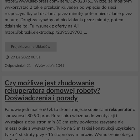
https://www.aliexpress.com/item/32982375... Widzę, że mógłbym
wykorzystać 2 takie przekaźniki. Jeden po wpięciu do sieci
rozpoczynałby od działania przez minutę, potem niedziałanie przez
minutę. Drugi zaczynałby od niedziałania przez minutę, potem
działanie itd. Tu rysunek z oferty na Ali
https://obrazki.elektroda.pl/2391329700_...
Projektowanie Układów
29 Lis 2022 08:31
Odpowiedzi: 21 Wyświetleń: 1341
Czy możliwe jest zbudowanie
rekuperatora domowej roboty?
Doświadczenia i porady
Panowie jesli macie 60 zl. to skonstruujecie sobie sami
rekuperator
o
sprawnosci 80-90 proc. Rura spiro wlozona do wentylacji i
wystajaca z obu stron min 30 cm zeby powietrze zasysane nie
mieszalo sie z wysysanym. Tylko na 3 m takiej konstrukcji uzyskalem
tylko 4 st straty przy - 15 stopniowym mrozie. Wymuszenie obiegu