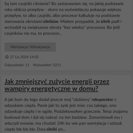
Są tam czujniki ciśnienia? Bo zastanawiam się, na jakiej podstawie
reku oblicza przepływ - skoro na wyświetlaczu pokazuje większy
przepływ, to albo czujniki, albo procesor kalkuluje na podstawie
sterowania obrotami
silników
. Miałem przypadek, że
silnik
padł i
wchodził na zwiększone obroty "bez wiedzy" procesora. Bo jeśli
czujników nie ma, to procesor...
Wentylacja i Klimatyzacja
27 Lis 2024 14:02
Odpowiedzi: 11 Wyświetleń: 5211
Jak zmniejszyć zużycie energii przez
wampiry energetyczne w domu?
A jak bym do tego dodał jeszcze moj "ulubiony"
rekuperator
z
odzyskiem ciepła. Panie jaki to zysk jest miec cos takiego, ono
odzyskuje ciepło i w ogóle. Podziekowałem grzecznie. Teraz znajomy
budowal dom i dal się nabrać na ten badziew. Zomontowali mu i
właczyli mowiac ma chodzić 24h bo wie pan wentylacja i odzysk
ciepła ble ble ble. Dwa
silniki
po...