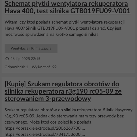
Schemat płytki wentylatora rekuperatora
Hava 400, test silnika GTB019FU09-V001
Witam, czy ktoś posiada schemat płytki wentylatora rekuperacji
Hava 400?
Silnik
GTB019FU09-V001 przestał działać. Czy jest
możliwość sprawdzenia na krótko samego
silnika
?
Wentylacja i Klimatyzacja
26 Lip 2025 22:15
Odpowiedzi: 1 Wyświetleń: 99
[Kupię] Szukam regulatora obrotów do
silnika rekuperatora r3g190 rc05-09 ze
sterowaniem 3-przewodowy
Szukam regulatora obrotów do
silnika
rekuperatora.
Silnik
klasyczny
r3g190 rc05-09. Jednak do sterowania mam trzy przewody bez
czerwonego. Może ktoś coś poleci lub posiada.
https://obrazki.elektroda.pl/2006269700_...
https://obrazki.elektroda.pl/7341753600_...