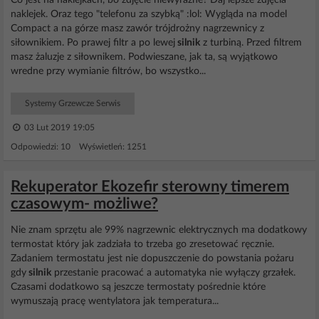
Co jest na naklejkach, bo zdjęcie niewyraźne? Daj lepsze zdjęcia
naklejek. Oraz tego "telefonu za szybką" :lol: Wygląda na model
Compact a na górze masz zawór trójdrożny nagrzewnicy z
siłownikiem. Po prawej filtr a po lewej
silnik
z turbiną. Przed filtrem
masz żaluzje z siłownikem. Podwieszane, jak ta, są wyjątkowo
wredne przy wymianie filtrów, bo wszystko...
Systemy Grzewcze Serwis
03 Lut 2019 19:05
Odpowiedzi: 10 Wyświetleń: 1251
Rekuperator Ekozefir sterowny timerem
czasowym- możliwe?
Nie znam sprzętu ale 99% nagrzewnic elektrycznych ma dodatkowy
termostat który jak zadziała to trzeba go zresetować ręcznie.
Zadaniem termostatu jest nie dopuszczenie do powstania pożaru
gdy
silnik
przestanie pracować a automatyka nie wyłączy grzałek.
Czasami dodatkowo są jeszcze termostaty pośrednie które
wymuszają pracę wentylatora jak temperatura...