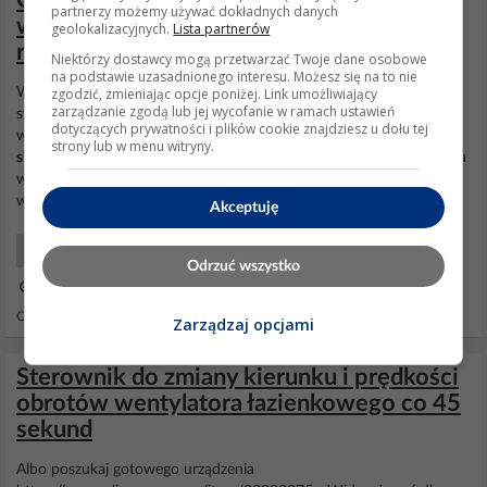
Okap GLOBALO Loteo 80.3 plus -
partnerzy możemy używać dokładnych danych
wyprowadzenie sterowania na
geolokalizacyjnych.
Lista partnerów
rekuperator
Niektórzy dostawcy mogą przetwarzać Twoje dane osobowe
na podstawie uzasadnionego interesu. Możesz się na to nie
zgodzić, zmieniając opcje poniżej. Link umożliwiający
Witam wszystkich, jak w temacie, chciałbym wyprowadzić z okapu
zarządzanie zgodą lub jej wycofanie w ramach ustawień
sygnał sterujący do
rekuperatora
. Gdy okap działa, reku miałby
dotyczących prywatności i plików cookie znajdziesz u dołu tej
włączyć nawiew na max. Okap jest 4 -biegowy. Wg producenta,
strony lub w menu witryny.
silnik
ma 4 obwody włączane kolejno N+1, N+2, N+3, N+4. Nie ma
więc żadnego zacisku, który jest na stałe pod napięciem, gdy działa
wentylator (chyba?). Mógłbym oczywiście...
Akceptuję
AGD Drobny sprzęt
Odrzuć wszystko
25 Sty 2020 07:57
Odpowiedzi: 1 Wyświetleń: 720
Zarządzaj opcjami
Sterownik do zmiany kierunku i prędkości
obrotów wentylatora łazienkowego co 45
sekund
Albo poszukaj gotowego urządzenia