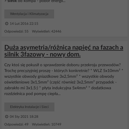
>
silnik
od kompa - pobor energii...
Wentylacja i Klimatyzacja
14 Lut 2016 22:15
Odpowiedzi: 55 Wyświetleń: 42446
Duża asymetria/różnica napięć na fazach a
silnik 3fazowy - nowy dom.
Czy ktoś się pokusił o sprawdzenie doboru przekroju przewodów?
Trochę precyzyjniej proszę - których konkretnie? * WLZ 5x10mm² *
wszystkie obwody gniazdkowe 3x2,5mm² * wszystkie obwody
oświetleniowe 3x1,5mm² (część również 3x2,5mm² przypadek -
zabrakło mi 3x1.5:) * płyta indukcyjna 5x4mm² * dodatkowa
rozdzielnica pod pompę ciepła...
Elektryka Instalacje i Sieci
04 Sty 2021 18:28
Odpowiedzi: 49 Wyświetleń: 10749