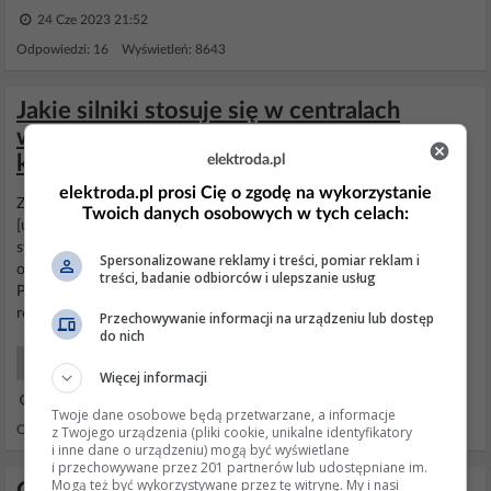
24 Cze 2023 21:52
Odpowiedzi: 16 Wyświetleń: 8643
Jakie silniki stosuje się w centralach
wentylacyjnych i wentylatorach
kanałowych?
elektroda.pl
elektroda.pl prosi Cię o zgodę na wykorzystanie
Z tego co pamiętam był to
rekuperator
z
silnikiem
EBM coś w
Twoich danych osobowych w tych celach:
[url=http://www.ebmpapst.pl/pictures/pro... "deseń".
Silnik
prądu
stałego z wbudowaną elektroniką całość zasilana 230V, sterowanie
Spersonalizowane reklamy i treści, pomiar reklam i
obrotami poprzez podawanie napięcia 0-10V (płynna regulacja)
treści, badanie odbiorców i ulepszanie usług
Ponadto coś podobnego - aukcja 421556948 na Allegro (zgdonie z
regulaminem...
Przechowywanie informacji na urządzeniu lub dostęp
do nich
Elektro Maszyny i Urządzenia
Więcej informacji
23 Sie 2008 09:42
Twoje dane osobowe będą przetwarzane, a informacje
z Twojego urządzenia (pliki cookie, unikalne identyfikatory
Odpowiedzi: 9 Wyświetleń: 3029
i inne dane o urządzeniu) mogą być wyświetlane
i przechowywane przez 201 partnerów lub udostępniane im.
Mogą też być wykorzystywane przez tę witrynę. My i nasi