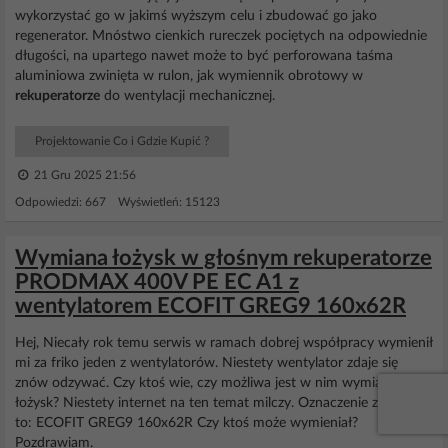
wykorzystać go w jakimś wyższym celu i zbudować go jako
regenerator. Mnóstwo cienkich rureczek pociętych na odpowiednie
długości, na upartego nawet może to być perforowana taśma
aluminiowa zwinięta w rulon, jak wymiennik obrotowy w
rekuperatorze
do wentylacji mechanicznej.
Projektowanie Co i Gdzie Kupić ?
21 Gru 2025 21:56
Odpowiedzi: 667 Wyświetleń: 15123
Wymiana łożysk w głośnym rekuperatorze
PRODMAX 400V PE EC A1 z
wentylatorem ECOFIT GREG9 160x62R
Hej, Niecały rok temu serwis w ramach dobrej współpracy wymienił
mi za friko jeden z wentylatorów. Niestety wentylator zdaje się
znów odzywać. Czy ktoś wie, czy możliwa jest w nim wymiana
łożysk? Niestety internet na ten temat milczy. Oznaczenie z
silnika
to: ECOFIT GREG9 160x62R Czy ktoś może wymieniał?
Pozdrawiam.