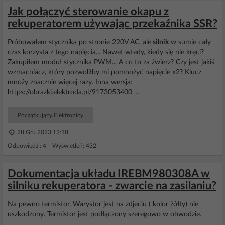
Jak połączyć sterowanie okapu z
rekuperatorem używając przekaźnika SSR?
Próbowałem stycznika po stronie 220V AC, ale
silnik
w sumie cały
czas korzysta z tego napięcia... Nawet wtedy, kiedy się nie kręci?
Zakupiłem moduł stycznika PWM... A co to za źwierz? Czy jest jakiś
wzmacniacz, który pozwoliłby mi pomnożyć napięcie x2? Klucz
mnoży znacznie więcej razy. Inna wersja:
https://obrazki.elektroda.pl/9173053400_...
Początkujący Elektronicy
28 Gru 2023 12:18
Odpowiedzi: 4 Wyświetleń: 432
Dokumentacja układu IREBM980308A w
silniku rekuperatora - zwarcie na zasilaniu?
Na pewno termistor. Warystor jest na zdjeciu ( kolor żółty) nie
uszkodzony. Termistor jest podłączony szeregowo w obwodzie.