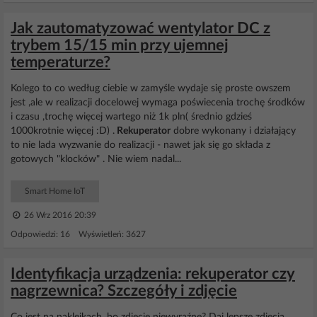
Jak zautomatyzować wentylator DC z
trybem 15/15 min przy ujemnej
temperaturze?
Kolego to co według ciebie w zamyśle wydaje się proste owszem
jest ,ale w realizacji docelowej wymaga poświecenia trochę środków
i czasu ,trochę więcej wartego niż 1k pln( średnio gdzieś
1000krotnie więcej :D) .
Rekuperator
dobre wykonany i działający
to nie lada wyzwanie do realizacji - nawet jak się go składa z
gotowych "klocków" . Nie wiem nadal...
Smart Home IoT
26 Wrz 2016 20:39
Odpowiedzi: 16 Wyświetleń: 3627
Identyfikacja urządzenia: rekuperator czy
nagrzewnica? Szczegóły i zdjęcie