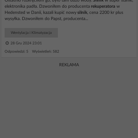
Ostatnio rozkręciłem go, było tam dużo wody.
Silnik
w super stanie,
elektronika padła. Dzwoniłem do producenta
rekuperatora
w
Hedensted w Danii, kazali kupić nowy
silnik
, cena 2200 kr plus
wysyłka. Dzwoniłem do Papst, producenta...
Wentylacja i Klimatyzacja
28 Gru 2024 23:01
Odpowiedzi: 5 Wyświetleń: 582
REKLAMA