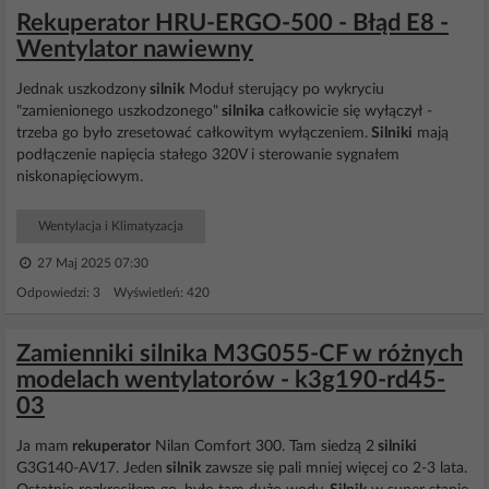
Rekuperator HRU-ERGO-500 - Błąd E8 -
Wentylator nawiewny
Jednak uszkodzony
silnik
Moduł sterujący po wykryciu
"zamienionego uszkodzonego"
silnika
całkowicie się wyłączył -
trzeba go było zresetować całkowitym wyłączeniem.
Silniki
mają
podłączenie napięcia stałego 320V i sterowanie sygnałem
niskonapięciowym.
Wentylacja i Klimatyzacja
27 Maj 2025 07:30
Odpowiedzi: 3 Wyświetleń: 420
Zamienniki silnika M3G055-CF w różnych
modelach wentylatorów - k3g190-rd45-
03
Ja mam
rekuperator
Nilan Comfort 300. Tam siedzą 2
silniki
G3G140-AV17. Jeden
silnik
zawsze się pali mniej więcej co 2-3 lata.