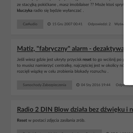
ze stacyjką pokićkane , masz imobilaiser ?? Może ktoś sprytnie 
kluczyka
radio się będzie wyłanczać .
CarAudio
15 Gru 2007 00:41
Odpowiedzi: 2 Wyświetleń
Matiz, "fabryczny" alarm - dezaktywacja
Jeśli wiesz gdzie jest ukryty przycisk
reset
to go wciśnij po przek
to musisz namierzyć centralkę, najczęściej jest w okolicy nóg ki
rozcięli wiązkę w celu zrobienia blokady rozruchu .
Samochody Zabezpieczenia
04 Sty 2016 19:44
Odpowiedz
Radio 2 DIN Blow działa bez dźwięku i n
Reset
w postaci zdjęcia zasilania zrób.