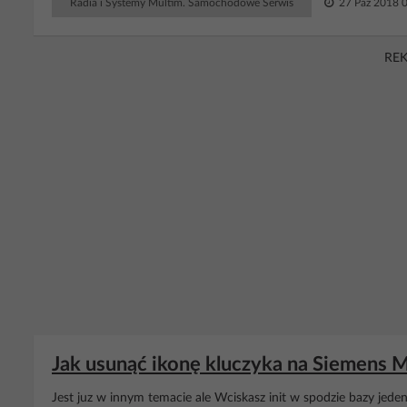
Radia i Systemy Multim. Samochodowe Serwis
27 Paź 2018 
RE
Jak usunąć ikonę kluczyka na Siemens 
Jest juz w innym temacie ale Wciskasz init w spodzie bazy jeden