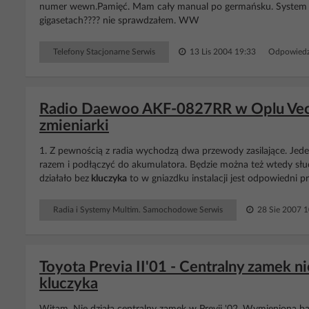
numer wewn.Pamięć. Mam cały manual po germańsku. System pin
gigasetach???? nie sprawdzałem. WW
Telefony Stacjonarne Serwis
13 Lis 2004 19:33
Odpowiedz
Radio Daewoo AKF-0827RR w Oplu Vectr
zmieniarki
1. Z pewnością z radia wychodzą dwa przewody zasilające. Jeden
razem i podłączyć do akumulatora. Będzie można też wtedy słu
działało bez
kluczyka
to w gniazdku instalacji jest odpowiedni p
Radia i Systemy Multim. Samochodowe Serwis
28 Sie 2007 1
Toyota Previa II'01 - Centralny zamek ni
kluczyka