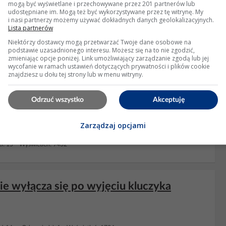
mogą być wyświetlane i przechowywane przez 201 partnerów lub
podłączył zasilanie od radia do imobilaisera. Wtedy po wyjęciu
udostępniane im. Mogą też być wykorzystywane przez tę witrynę. My
i nasi partnerzy możemy używać dokładnych danych geolokalizacyjnych.
Lista partnerów
: 1568
Niektórzy dostawcy mogą przetwarzać Twoje dane osobowe na
podstawie uzasadnionego interesu. Możesz się na to nie zgodzić,
zmieniając opcje poniżej. Link umożliwiający zarządzanie zgodą lub jej
wycofanie w ramach ustawień dotyczących prywatności i plików cookie
znajdziesz u dołu tej strony lub w menu witryny.
, odłączenie deinstalacja
Odrzuć wszystko
Akceptuję
ręceniu
kluczyka
powinien się odblokować. Jak chcesz go wywalić
erowcy. Wszystko powycinaj i zaizoluj. Musisz też odszukać gdzie
Zarządzaj opcjami
i: 15 Wyświetleń: 9432
ie wyłącza się po wyjęciu kluczyka