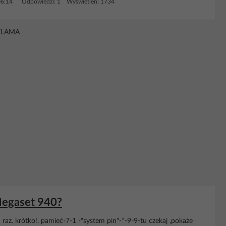
06:14
Odpowiedzi: 1 Wyświetleń: 1734
KLAMA
Megaset 940?
 raz. krótko!. pamieć-7-1 -"system pin"-*-9-9-tu czekaj ,pokaże