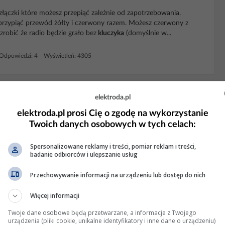
łączki które możesz przepiąć zależnie od zapotrzebowania.
zypiąć przewód żółty i czerwony razem. Możesz czerwony z
zrobić że radio będzie grało bez
kluczyka
(domyślnie w...
Odpowiedzi: 4 Wyświetleń: 4305
ie klimy i reset radia po wyjęciu
elektroda.pl
elektroda.pl prosi Cię o zgodę na wykorzystanie
Twoich danych osobowych w tych celach:
Spersonalizowane reklamy i treści, pomiar reklam i treści,
 4 Wyświetleń: 339
badanie odbiorców i ulepszanie usług
Przechowywanie informacji na urządzeniu lub dostęp do nich
a po wyjęciu kluczyka, brak autoload
Więcej informacji
Twoje dane osobowe będą przetwarzane, a informacje z Twojego
urządzenia (pliki cookie, unikalne identyfikatory i inne dane o urządzeniu)
 ale najlepiej dać jakiś bezpiecznik do tego .Chyba że masz coś