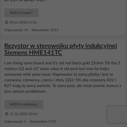
po 2tyś na sprzęt, więc...
AGD Co kupić?
05 Lis 2018 11:01
Odpowiedzi: 14 Wyświetleń: 3513
Rezystor w sterowniku płyty indukcyjnej
Siemens HME141TC
I am fixing same board and it's red red black gold 22ohm 5% the 2
resitors r22 and r27 same value it old post but may be helps
someones whit same issue. Naprawiam tę samą płytkę i jest to
czerwony, czerwony, czarny i złoty 22Ω/ 5% oba rezystory R22 i
R27 mają tę samą wartość. To stary post, ale może pomóc komuś z
tym samym problemem.
AGD Początkujący
21 Sie 2020 10:54
Odpowiedzi: 5 Wyświetleń: 5705