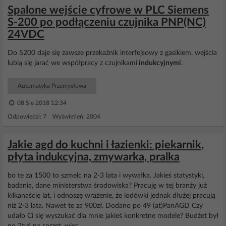
Spalone wejście cyfrowe w PLC Siemens
S-200 po podłączeniu czujnika PNP(NC)
24VDC
Do S200 daje się zawsze przekaźnik interfejsowy z gasikiem, wejścia
lubią się jarać we współpracy z czujnikami
indukcyjnymi
.
Automatyka Przemysłowa
08 Sie 2018 12:34
Odpowiedzi: 7 Wyświetleń: 2004
Jakie agd do kuchni i łazienki: piekarnik,
płyta indukcyjna, zmywarka, pralka
bo te za 1500 to szmelc na 2-3 lata i wywałka. Jakieś statystyki,
badania, dane ministerstwa środowiska? Pracuję w tej branży już
kilkanaście lat, i odnoszę wrażenie, że lodówki jednak dłużej pracują
niż 2-3 lata. Nawet te za 900zł. Dodano po 49 (at)PanAGD Czy
udało Ci się wyszukać dla mnie jakieś konkretne modele? Budżet był