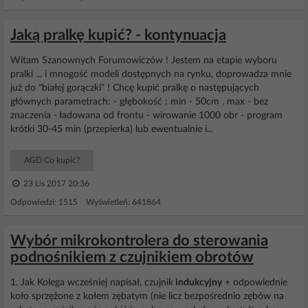
Jaką pralkę kupić? - kontynuacja
Witam Szanownych Forumowiczów ! Jestem na etapie wyboru
pralki ... i mnogość modeli dostępnych na rynku, doprowadza mnie
już do "białej gorączki" ! Chcę kupić pralkę o następujących
głównych parametrach: - głębokość : min - 50cm , max - bez
znaczenia - ładowana od frontu - wirowanie 1000 obr - program
krótki 30-45 min (przepierka) lub ewentualnie i...
AGD Co kupić?
23 Lis 2017 20:36
Odpowiedzi: 1515 Wyświetleń: 641864
Wybór mikrokontrolera do sterowania
podnośnikiem z czujnikiem obrotów
1. Jak Kolega wcześniej napisał, czujnik
indukcyjny
+ odpowiednie
koło sprzężone z kołem zębatym (nie licz bezpośrednio zębów na