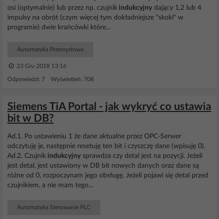
osi (optymalnie) lub przez np. czujnik
indukcyjny
dający 1,2 lub 4
impulsy na obrót (czym więcej tym dokładniejsze "skoki" w
programie) dwie krańcówki które...
Automatyka Przemysłowa
23 Gru 2018 13:16
Odpowiedzi: 7 Wyświetleń: 708
Siemens TiA Portal - jak wykryć co ustawia
bit w DB?
Ad.1. Po ustawieniu 1 że dane aktualne przez OPC-Serwer
odczytuję je, następnie resetuję ten bit i czyszczę dane (wpisuję 0).
Ad.2. Czujnik
indukcyjny
sprawdza czy detal jest na pozycji. Jeżeli
jest detal, jest ustawiony w DB bit nowych danych oraz dane są
różne od 0, rozpoczynam jego obsługę. Jeżeli pojawi się detal przed
czujnikiem, a nie mam tego...
Automatyka Sterowanie PLC