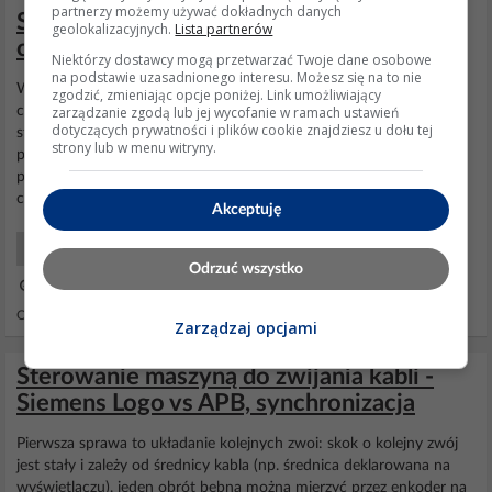
partnerzy możemy używać dokładnych danych
Siemens logo 0BA6 czy da się podłaczyć
geolokalizacyjnych.
Lista partnerów
czujniki analogowe
Niektórzy dostawcy mogą przetwarzać Twoje dane osobowe
na podstawie uzasadnionego interesu. Możesz się na to nie
Witam kolegów na wstępie proszę was o wyrozumiałość bo jestem
zgodzić, zmieniając opcje poniżej. Link umożliwiający
zarządzanie zgodą lub jej wycofanie w ramach ustawień
całkowitym laikiem , chce zakupić taki jak na poniższym foto
dotyczących prywatności i plików cookie znajdziesz u dołu tej
sterownik
siemensa
jednak zastanawia mnie jedna rzecz czy bez
strony lub w menu witryny.
problemu podepnę do niego czujniki . pierwszy czujnik : Balluff
pojemnościowy analogowy pisze na nim 12-36VDC 4...20mA drugi
czujnik : Balluff
indukcyjny
PNP/NO 10-30...
Akceptuję
Automatyka Przemysłowa
Odrzuć wszystko
21 Paź 2016 23:46
Odpowiedzi: 9 Wyświetleń: 4926
Zarządzaj opcjami
Sterowanie maszyną do zwijania kabli -
Siemens Logo vs APB, synchronizacja
Pierwsza sprawa to układanie kolejnych zwoi: skok o kolejny zwój
jest stały i zależy od średnicy kabla (np. średnica deklarowana na
wyświetlaczu). jeden obrót bębna można mierzyć przez enkoder na