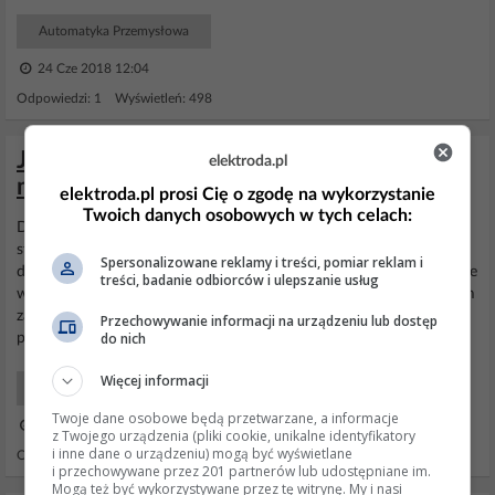
Automatyka Przemysłowa
24 Cze 2018 12:04
Odpowiedzi: 1 Wyświetleń: 498
Jaki wybrać sterownik Siemens do
elektroda.pl
modernizacji urządzenia
elektroda.pl prosi Cię o zgodę na wykorzystanie
Twoich danych osobowych w tych celach:
Dzień dobry wszystkim Panowie potrzebuje pomocy w doborze
sterownika oraz panelu (sterownik
Siemens
a panel nie koniecznie)
Spersonalizowane reklamy i treści, pomiar reklam i
do modernizacja urządzenia. A więc są to cztery zbiorniki takie same
treści, badanie odbiorców i ulepszanie usług
w każdym z nich jest po 96 dysz które po kolei strzelają powietrzem
załóżmy co 1 sekundę przez 1 sekundę ( czasy podaje
Przechowywanie informacji na urządzeniu lub dostęp
do nich
przykładowo). Każdy zbiornik ma zamontowany...
Więcej informacji
Automatyka Sterowanie PLC
Twoje dane osobowe będą przetwarzane, a informacje
03 Sty 2018 22:42
z Twojego urządzenia (pliki cookie, unikalne identyfikatory
i inne dane o urządzeniu) mogą być wyświetlane
Odpowiedzi: 10 Wyświetleń: 1155
i przechowywane przez 201 partnerów lub udostępniane im.
Mogą też być wykorzystywane przez tę witrynę. My i nasi