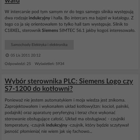
wału
W intercarsie pod tym samym nr do tego samego silnika występują
dwa rodzaje
indukcyjny
i halla. Bo intercars ma bajzel w katalogu. Z
tego co ja się orientowałem to tylko hall tam występuje. Silnik to
C18XEL, sterownik
Siemens
SIMTEC 56.1 jakby kogoś interesowało.
Samochody Elektryka i elektronika
05 Lis 2011 20:12
Odpowiedzi: 25 Wyświetleń: 5934
Wybór sterownika PLC: Siemens Logo czy
S7-1200 do kotłowni?
Ponieważ nie jestem automatykiem i moja wiedza jest znikoma.
Zaprojektowałem i wykonałem układ kotłowy(tzn: kocioł, palniki,
podajnik) oraz aparaturę peryferyjną i teraz chce wykonać
sterowanie obsługujące całość. Układ ma obsługiwać - czujniki
temperatury, -czujnik
indukcyjny
-czujnik, który będzie sczytywał
jasność płomienia( nie wiem jak się fachowo...