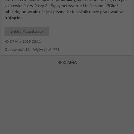
które trzecie Skoro masz silnik
indukcyjny
to nie ma takiego czegoś
jak cewka 1 czy 2 czy 3 . Są symetryvczne i takie same. POkaż
tabliczkę bo wcale nie jest pewna że ten silnik może pracować w
trójkącie.
Elektro Początkujący
07 Mar 2019 20:11
Odpowiedzi: 16 Wyświetleń: 771
REKLAMA