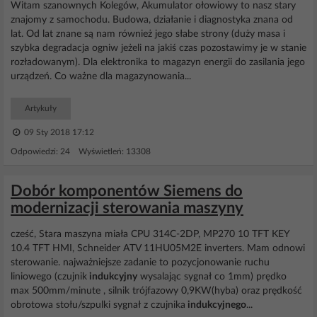
Witam szanownych Kolegów, Akumulator ołowiowy to nasz stary
znajomy z samochodu. Budowa, działanie i diagnostyka znana od
lat. Od lat znane są nam również jego słabe strony (duży masa i
szybka degradacja ogniw jeżeli na jakiś czas pozostawimy je w stanie
rozładowanym). Dla elektronika to magazyn energii do zasilania jego
urządzeń. Co ważne dla magazynowania...
Artykuły
09 Sty 2018 17:12
Odpowiedzi: 24 Wyświetleń: 13308
Dobór komponentów Siemens do
modernizacji sterowania maszyny
cześć, Stara maszyna miała CPU 314C-2DP, MP270 10 TFT KEY
10.4 TFT HMI, Schneider ATV 11HU05M2E inverters. Mam odnowi
sterowanie. najważniejsze zadanie to pozycjonowanie ruchu
liniowego (czujnik
indukcyjny
wysalając sygnał co 1mm) prędko
max 500mm/minute , silnik trójfazowy 0,9KW(hyba) oraz prędkość
obrotowa stołu/szpulki sygnał z czujnika
indukcyjnego
...