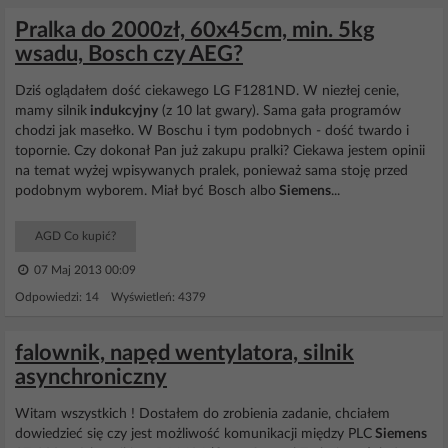
Pralka do 2000zł, 60x45cm, min. 5kg
wsadu, Bosch czy AEG?
Dziś oglądałem dość ciekawego LG F1281ND. W niezłej cenie,
mamy silnik
indukcyjny
(z 10 lat gwary). Sama gała programów
chodzi jak masełko. W Boschu i tym podobnych - dość twardo i
topornie. Czy dokonał Pan już zakupu pralki? Ciekawa jestem opinii
na temat wyżej wpisywanych pralek, ponieważ sama stoję przed
podobnym wyborem. Miał być Bosch albo
Siemens
...
AGD Co kupić?
07 Maj 2013 00:09
Odpowiedzi: 14 Wyświetleń: 4379
falownik, napęd wentylatora, silnik
asynchroniczny
Witam wszystkich ! Dostałem do zrobienia zadanie, chciałem
dowiedzieć się czy jest możliwość komunikacji między PLC
Siemens