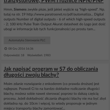
tranzystorowe, PWM i różnice NPN/PNP
Hmm,
Siemens
zwykle pisze, jeśli jakieś wyjście są "high-speed". Np.
tutaj na str. 19 http://www.paratrasnet.ro/pdf/automatiza... Digital
outputs Number of digital outputs - 6 of which high-speed outputs
- 2; 100 kHz Pulse Train Output Akurat datasheet do Logo jest dość
ubogi w informacje lub tych funkcjonalności po prostu tam...
Automatyka Sterowanie PLC
08 Gru 2016 16:36
Odpowiedzi: 18 Wyświetleń: 1983
Jak napisać program w S7 do obliczania
długości zwoju blachy?
Moim zdanie rozwiązanie z enkoderem (co prawda droższe) jest
najlepsze. Pozwoli Ci to na bardzo dokładne rozliczanie długości
blachy, możesz sobie nawet sterować poprzez to dalszą częścią
procesu. Jeżeli dokładność zliczania długości blachy nie ma być zbyt
dokładna np. do 10cm i więcej, to wtedy proponuje w jednym
miejscy transportu blachy zamontować...