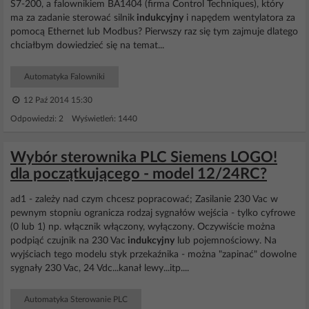
S7-200, a falownikiem BA1404 (firma Control Techniques), który
ma za zadanie sterować silnik
indukcyjny
i napędem wentylatora za
pomocą Ethernet lub Modbus? Pierwszy raz się tym zajmuje dlatego
chciałbym dowiedzieć się na temat...
Automatyka Falowniki
12 Paź 2014 15:30
Odpowiedzi: 2 Wyświetleń: 1440
Wybór sterownika PLC Siemens LOGO!
dla początkującego - model 12/24RC?
ad1 - zależy nad czym chcesz popracować; Zasilanie 230 Vac w
pewnym stopniu ogranicza rodzaj sygnałów wejścia - tylko cyfrowe
(0 lub 1) np. włącznik włączony, wyłączony. Oczywiście można
podpiąć czujnik na 230 Vac
indukcyjny
lub pojemnościowy. Na
wyjściach tego modelu styk przekaźnika - można "zapinać" dowolne
sygnały 230 Vac, 24 Vdc...kanał lewy...itp....
Automatyka Sterowanie PLC