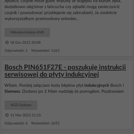
zębatce, czujnik może gubić impulsy ze względu na kształt zęba,
dodatkowo olej/smar z łańcucha czy zębatki mogą zanieczyścić
czujnik i powodować przyklejanie się zabrudzeń). Ja osobiście
wykorzystałbym przemysłowy enkoder...
Mikrokontrolery AVR
18 Gru 2013 20:08
Odpowiedzi: 2 Wyświetleń: 1263
Bosch PIN651F27E - poszukuję instrukcji
serwisowej do płyty indukcyjnej
Witam. Poniżej załączam kody błędów płyt
indukcyjnych
Bosch i
Siemens
. Dodano po 2 Mam nadzieję że pomogłem. Pozdrawiam
AGD Szukam
12 Mar 2023 21:26
Odpowiedzi: 6 Wyświetleń: 2655