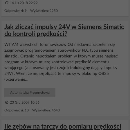
14 Lis 2018 22:22
Odpowiedzi: 9 Wyświetleń: 2250
Jak zliczać impulsy 24V w Siemens Simatic
do kontroli prędkości?
WITAM wszystkich forumowiczów Od niedawna zaczełem się
zaajmować programowaniem sterowników PLC typu
siemens
simatic . Ostanio napotkałem problem w którym musze napisać
program w którym muszę kontrolować prędkość elementu
wirującego (zastosowany jest czujnik
indukcyjny
dający impulsy
24V) . Wiem że muszę zliczać te impulsy w bloku np OB35
(przerwanie...
Automatyka Przemysłowa
23 Gru 2009 10:56
Odpowiedzi: 10 Wyświetleń: 4643
Ile zębów na tarczy do pomiaru prędkości