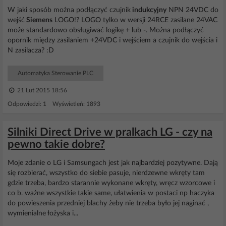
W jaki sposób można podłączyć czujnik
indukcyjny
NPN 24VDC do
wejść
Siemens
LOGO!? LOGO tylko w wersji 24RCE zasilane 24VAC
może standardowo obsługiwać logikę + lub -. Można podłączyć
opornik między zasilaniem +24VDC i wejściem a czujnik do wejścia i
N zasilacza? :D
Automatyka Sterowanie PLC
21 Lut 2015 18:56
Odpowiedzi: 1 Wyświetleń: 1893
Silniki Direct Drive w pralkach LG - czy na
pewno takie dobre?
Moje zdanie o LG i Samsungach jest jak najbardziej pozytywne. Dają
się rozbierać, wszystko do siebie pasuje, nierdzewne wkręty tam
gdzie trzeba, bardzo starannie wykonane wkręty, wręcz wzorcowe i
co b. ważne wszystkie takie same, ułatwienia w postaci np haczyka
do powieszenia przedniej blachy żeby nie trzeba było jej naginać ,
wymienialne łożyska i...